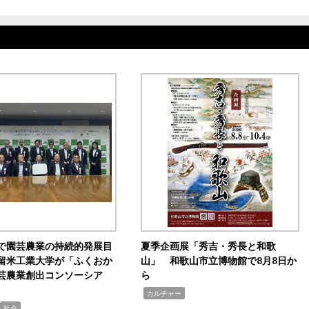
で園芸農業の持続的発展目
夏季企画展「秀吉・秀長と和歌
留米工業大学が「ふくおか
山」 和歌山市立博物館で8月8日か
芸農業創出コンソーシア
ら
,
カルチャー
社会