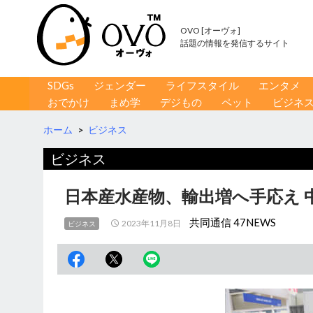
OVO [オーヴォ]
話題の情報を発信するサイト
コンテンツへ移動
検
SDGs
ジェンダー
ライフスタイル
エンタメ
索
おでかけ
まめ学
デジもの
ペット
ビジネ
ホーム
>
ビジネス
ビジネス
日本産水産物、輸出増へ手応え 
共同通信 47NEWS
2023年11月8日
ビジネス