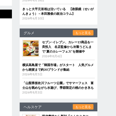
2026年6月18日
きっと大平元首相は泣いている 【政眼鏡（せいが
んきょう）－本田雅俊の政治コラム】
2026年6月10日
グルメ
もっと見る
セブン‐イレブン、カレー15商品を一
斉投入 名店監修から冷製うどんま
で“夏のカレーフェス”を開催中
2026年8月6日
横浜高島屋で「韓国市場」がスタート 人気グルメ
から雑貨まで約30ブランドが集結
2026年8月5日
「山梨県笛吹川フルーツ公園」でサマーフェス 富
士山を眺めながら水遊び、季節限定の桃のかき氷も
2026年8月3日
ヘルスケア
もっと見る