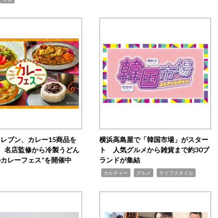
イレブン、カレー15商品を
横浜高島屋で「韓国市場」がスター
 名店監修から冷製うどん
ト 人気グルメから雑貨まで約30ブ
のカレーフェス”を開催中
ランドが集結
,
,
,
カルチャー
グルメ
ライフスタイル