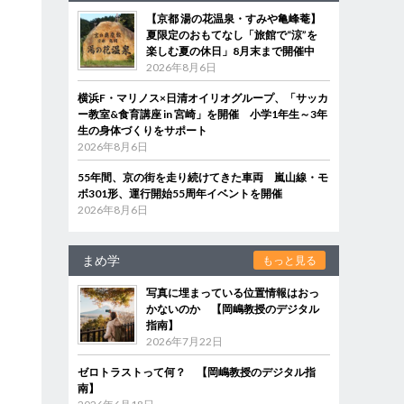
【京都 湯の花温泉・すみや亀峰菴】
夏限定のおもてなし「旅館で“涼”を
楽しむ夏の休日」8月末まで開催中
2026年8月6日
横浜F・マリノス×日清オイリオグループ、「サッカ
ー教室&食育講座 in 宮崎」を開催 小学1年生～3年
生の身体づくりをサポート
2026年8月6日
55年間、京の街を走り続けてきた車両 嵐山線・モ
ボ301形、運行開始55周年イベントを開催
2026年8月6日
まめ学
もっと見る
写真に埋まっている位置情報はおっ
かないのか 【岡嶋教授のデジタル
指南】
2026年7月22日
ゼロトラストって何？ 【岡嶋教授のデジタル指
南】