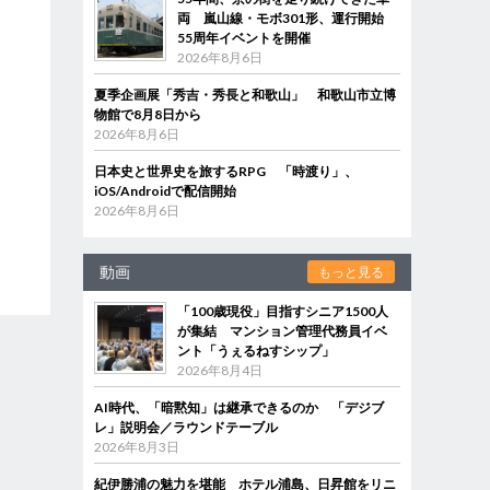
両 嵐山線・モボ301形、運行開始
55周年イベントを開催
2026年8月6日
夏季企画展「秀吉・秀長と和歌山」 和歌山市立博
物館で8月8日から
2026年8月6日
日本史と世界史を旅するRPG 「時渡り」、
iOS/Androidで配信開始
2026年8月6日
動画
もっと見る
「100歳現役」目指すシニア1500人
が集結 マンション管理代務員イベ
ント「うぇるねすシップ」
2026年8月4日
AI時代、「暗黙知」は継承できるのか 「デジブ
レ」説明会／ラウンドテーブル
2026年8月3日
紀伊勝浦の魅力を堪能 ホテル浦島、日昇館をリニ