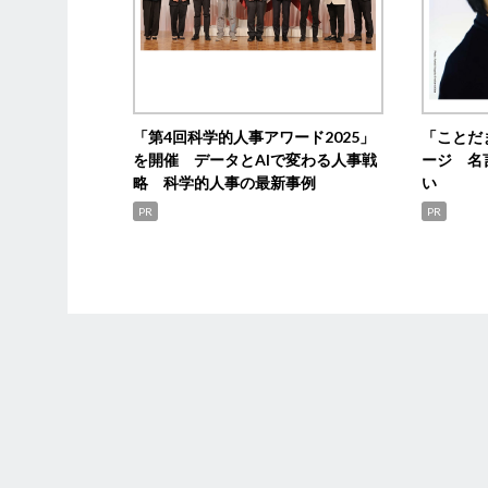
「第4回科学的人事アワード2025」
「ことだ
を開催 データとAIで変わる人事戦
ージ 名
略 科学的人事の最新事例
い
PR
PR