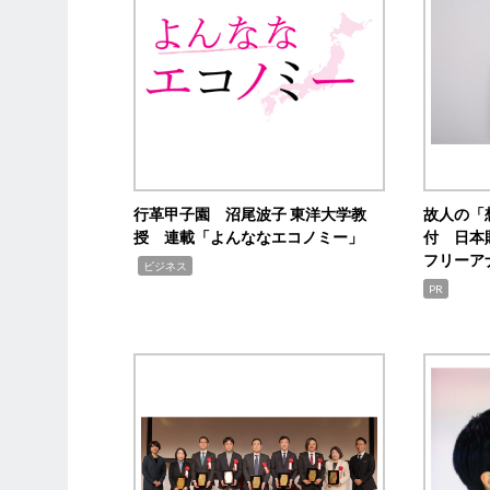
行革甲子園 沼尾波子 東洋大学教
故人の「
授 連載「よんななエコノミー」
付 日本
フリーア
,
ビジネス
PR