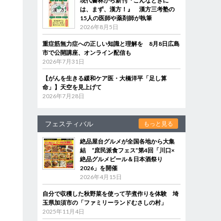
現代書林から新刊『こんなときに
は、まず、漢方！』 漢方三考塾の
15人の医師や薬剤師が執筆
2026年8月5日
重症筋無力症への正しい知識と理解を 8月8日広島
市で公開講座、オンライン配信も
2026年7月31日
【がんを生きる緩和ケア医・大橋洋平「足し算
命」】天空を見上げて
2026年7月28日
フェスティバル
もっと見る
絶品屋台グルメが全国各地から大集
結 “庶民派食フェス”第4回「川口×
絶品グルメビール＆日本酒祭り
2026」を開催
2026年4月15日
自分で収穫した秋野菜を使って芋煮作りを体験 埼
玉県加須市の「ファミリーランドむさしの村」
2025年11月4日