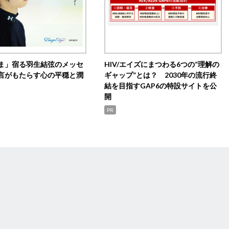
ま」宿る羽生結弦のメッセ
HIV/エイズにまつわる6つの“理解の
言がもたらす心の平穏と潤
ギャップ”とは？ 2030年の流行終
結を目指すGAP6の特設サイトを公
開
PR