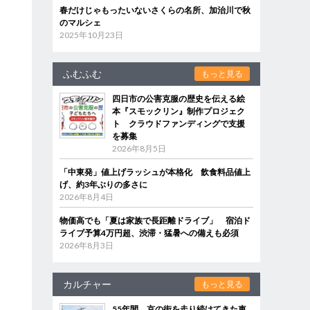
春だけじゃもったいないさくらの名所、加治川で秋
のマルシェ
2025年10月23日
ふむふむ
もっと見る
四日市の公害克服の歴史を伝える絵
本『スモックリン』制作プロジェク
ト クラウドファンディングで支援
を募集
2026年8月5日
「中東発」値上げラッシュが本格化 飲食料品値上
げ、約3年ぶりの多さに
2026年8月4日
物価高でも「夏は家族で長距離ドライブ」 宿泊ド
ライブ予算4万円超、渋滞・猛暑への備えも必須
2026年8月3日
カルチャー
もっと見る
55年間、京の街を走り続けてきた車