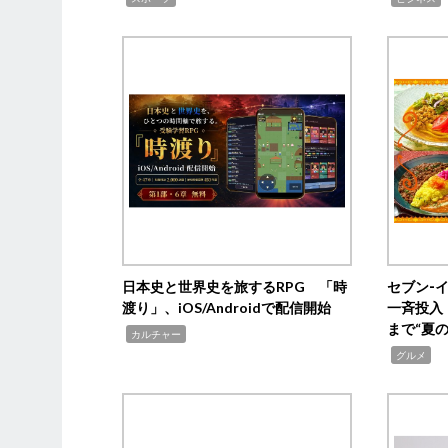
日本史と世界史を旅するRPG 「時
セブン‐
渡り」、iOS/Androidで配信開始
一斉投入
まで“夏
,
カルチャー
,
グルメ