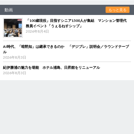
動画
もっと見る
「100歳現役」目指すシニア1500人が集結 マンション管理代
務員イベント「うぇるねすシップ」
2026年8月4日
AI時代、「暗黙知」は継承できるのか 「デジブレ」説明会／ラウンドテーブ
ル
2026年8月3日
紀伊勝浦の魅力を堪能 ホテル浦島、日昇館をリニューアル
2026年8月3日