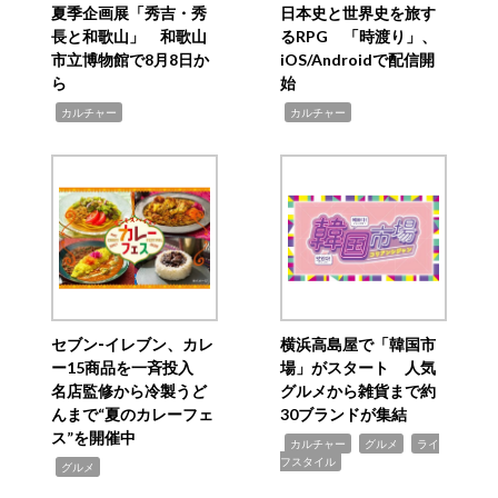
夏季企画展「秀吉・秀
日本史と世界史を旅す
長と和歌山」 和歌山
るRPG 「時渡り」、
市立博物館で8月8日か
iOS/Androidで配信開
ら
始
,
,
カルチャー
カルチャー
セブン‐イレブン、カレ
横浜高島屋で「韓国市
ー15商品を一斉投入
場」がスタート 人気
名店監修から冷製うど
グルメから雑貨まで約
んまで“夏のカレーフェ
30ブランドが集結
ス”を開催中
,
,
,
カルチャー
グルメ
ライ
フスタイル
,
グルメ