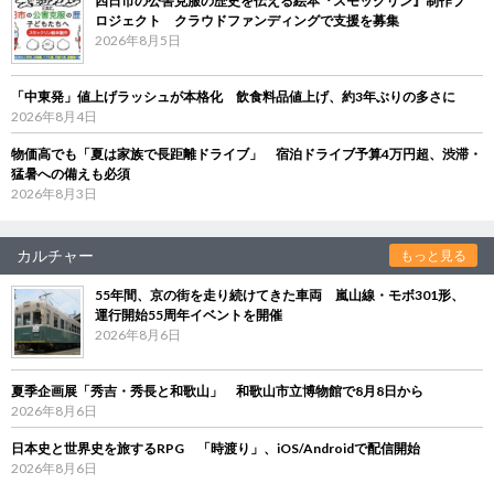
四日市の公害克服の歴史を伝える絵本『スモックリン』制作プ
ロジェクト クラウドファンディングで支援を募集
2026年8月5日
「中東発」値上げラッシュが本格化 飲食料品値上げ、約3年ぶりの多さに
2026年8月4日
物価高でも「夏は家族で長距離ドライブ」 宿泊ドライブ予算4万円超、渋滞・
猛暑への備えも必須
2026年8月3日
カルチャー
もっと見る
55年間、京の街を走り続けてきた車両 嵐山線・モボ301形、
運行開始55周年イベントを開催
2026年8月6日
夏季企画展「秀吉・秀長と和歌山」 和歌山市立博物館で8月8日から
2026年8月6日
日本史と世界史を旅するRPG 「時渡り」、iOS/Androidで配信開始
2026年8月6日