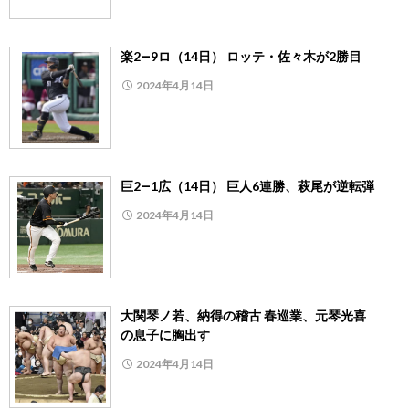
楽2―9ロ（14日） ロッテ・佐々木が2勝目
2024年4月14日
巨2―1広（14日） 巨人6連勝、萩尾が逆転弾
2024年4月14日
大関琴ノ若、納得の稽古 春巡業、元琴光喜
の息子に胸出す
2024年4月14日