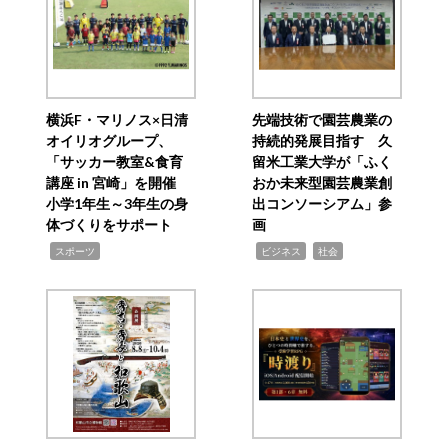
横浜F・マリノス×日清
先端技術で園芸農業の
オイリオグループ、
持続的発展目指す 久
「サッカー教室&食育
留米工業大学が「ふく
講座 in 宮崎」を開催
おか未来型園芸農業創
小学1年生～3年生の身
出コンソーシアム」参
体づくりをサポート
画
,
,
,
スポーツ
ビジネス
社会