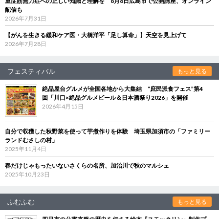
重症筋無力症への正しい知識と理解を 8月8日広島市で公開講座、オンライン
配信も
2026年7月31日
【がんを生きる緩和ケア医・大橋洋平「足し算命」】天空を見上げて
2026年7月28日
フェスティバル
もっと見る
絶品屋台グルメが全国各地から大集結 “庶民派食フェス”第4
回「川口×絶品グルメビール＆日本酒祭り2026」を開催
2026年4月15日
自分で収穫した秋野菜を使って芋煮作りを体験 埼玉県加須市の「ファミリー
ランドむさしの村」
2025年11月4日
春だけじゃもったいないさくらの名所、加治川で秋のマルシェ
2025年10月23日
ふむふむ
もっと見る