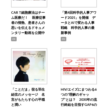
CAR T細胞療法はチー
「第4回科学的人事アワ
ム医療だ！ 医療従事
ード2025」を開催 デ
者の情熱、患者さんの
ータとAIで変わる人事
思いを伝えるドキュメ
戦略 科学的人事の最
ンタリー動画を公開中
新事例
PR
PR
「ことだま」宿る羽生
HIV/エイズにまつわる6
結弦のメッセージ 名
つの“理解のギャッ
言がもたらす心の平穏
プ”とは？ 2030年の流
と潤い
行終結を目指すGAP6の