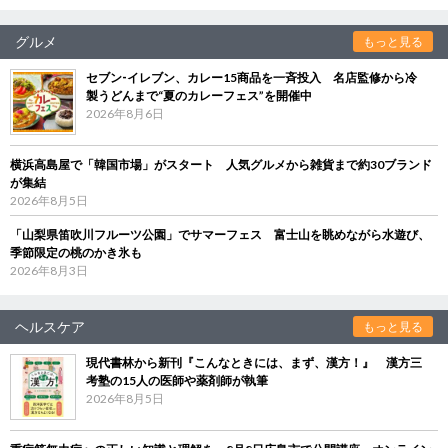
グルメ
もっと見る
セブン‐イレブン、カレー15商品を一斉投入 名店監修から冷
製うどんまで“夏のカレーフェス”を開催中
2026年8月6日
横浜高島屋で「韓国市場」がスタート 人気グルメから雑貨まで約30ブランド
が集結
2026年8月5日
「山梨県笛吹川フルーツ公園」でサマーフェス 富士山を眺めながら水遊び、
季節限定の桃のかき氷も
2026年8月3日
ヘルスケア
もっと見る
現代書林から新刊『こんなときには、まず、漢方！』 漢方三
考塾の15人の医師や薬剤師が執筆
2026年8月5日