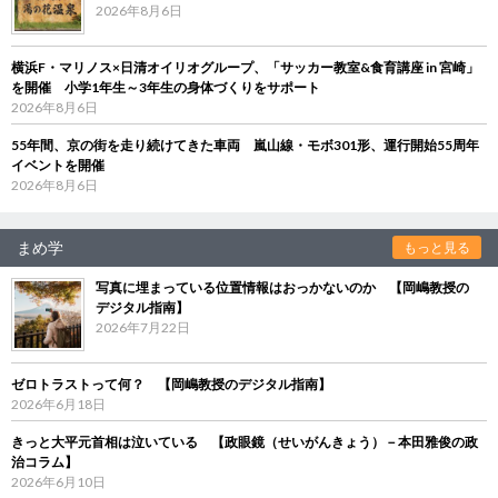
2026年8月6日
横浜F・マリノス×日清オイリオグループ、「サッカー教室&食育講座 in 宮崎」
を開催 小学1年生～3年生の身体づくりをサポート
2026年8月6日
55年間、京の街を走り続けてきた車両 嵐山線・モボ301形、運行開始55周年
イベントを開催
2026年8月6日
まめ学
もっと見る
写真に埋まっている位置情報はおっかないのか 【岡嶋教授の
デジタル指南】
2026年7月22日
ゼロトラストって何？ 【岡嶋教授のデジタル指南】
2026年6月18日
きっと大平元首相は泣いている 【政眼鏡（せいがんきょう）－本田雅俊の政
治コラム】
2026年6月10日