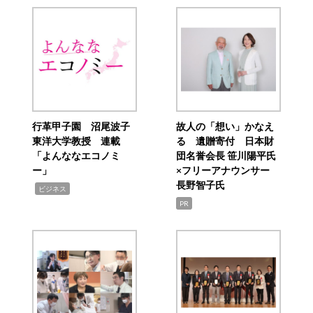
行革甲子園 沼尾波子
故人の「想い」かなえ
東洋大学教授 連載
る 遺贈寄付 日本財
「よんななエコノミ
団名誉会長 笹川陽平氏
ー」
×フリーアナウンサー
長野智子氏
,
ビジネス
PR