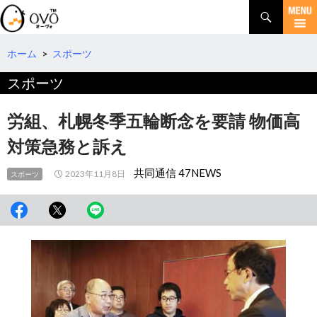
検
索
コ
ン
テ
ホーム
>
スポーツ
ン
スポーツ
ツ
へ
移
労組、札幌冬季五輪断念を要請 物価高
動
対策急務と訴え
共同通信 47NEWS
2023年11月8日
スポーツ