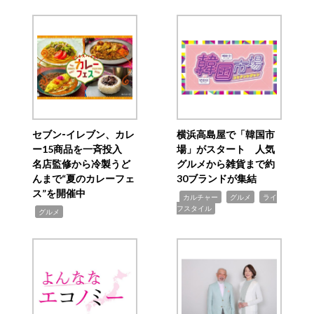
セブン‐イレブン、カレ
横浜高島屋で「韓国市
ー15商品を一斉投入
場」がスタート 人気
名店監修から冷製うど
グルメから雑貨まで約
んまで“夏のカレーフェ
30ブランドが集結
ス”を開催中
,
,
,
カルチャー
グルメ
ライ
フスタイル
,
グルメ