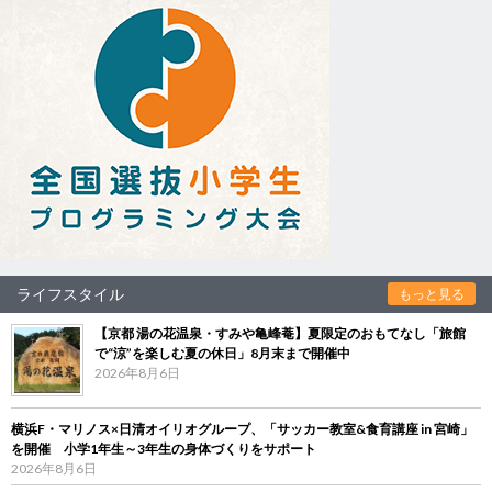
ライフスタイル
もっと見る
【京都 湯の花温泉・すみや亀峰菴】夏限定のおもてなし「旅館
で“涼”を楽しむ夏の休日」8月末まで開催中
2026年8月6日
横浜F・マリノス×日清オイリオグループ、「サッカー教室&食育講座 in 宮崎」
を開催 小学1年生～3年生の身体づくりをサポート
2026年8月6日