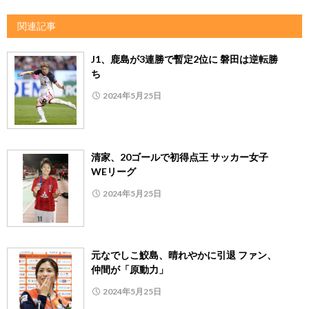
関連記事
J1、鹿島が3連勝で暫定2位に 磐田は逆転勝
ち
2024年5月25日
清家、20ゴールで初得点王 サッカー女子
WEリーグ
2024年5月25日
元なでしこ鮫島、晴れやかに引退 ファン、
仲間が「原動力」
2024年5月25日