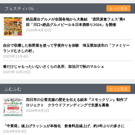
フェスティバル
もっと見る
絶品屋台グルメが全国各地から大集結 “庶民派食フェス”第4
回「川口×絶品グルメビール＆日本酒祭り2026」を開催
2026年4月15日
自分で収穫した秋野菜を使って芋煮作りを体験 埼玉県加須市の「ファミリー
ランドむさしの村」
2025年11月4日
春だけじゃもったいないさくらの名所、加治川で秋のマルシェ
2025年10月23日
ふむふむ
もっと見る
四日市の公害克服の歴史を伝える絵本『スモックリン』制作プ
ロジェクト クラウドファンディングで支援を募集
2026年8月5日
「中東発」値上げラッシュが本格化 飲食料品値上げ、約3年ぶりの多さに
2026年8月4日