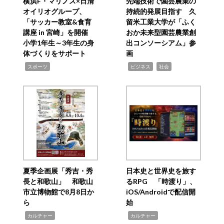
横浜F・マリノス×日清
先端技術で園芸農業の
オイリオグループ、
持続的発展目指す 久
「サッカー教室&食育
留米工業大学が「ふく
講座 in 宮崎」を開催
おか未来型園芸農業創
小学1年生～3年生の身
出コンソーシアム」参
体づくりをサポート
画
,
,
,
スポーツ
ビジネス
社会
夏季企画展「秀吉・秀
日本史と世界史を旅す
長と和歌山」 和歌山
るRPG 「時渡り」、
市立博物館で8月8日か
iOS/Androidで配信開
ら
始
,
,
カルチャー
カルチャー