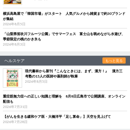
横浜高島屋で「韓国市場」がスタート 人気グルメから雑貨まで約30ブランド
が集結
2026年8月5日
「山梨県笛吹川フルーツ公園」でサマーフェス 富士山を眺めながら水遊び、
季節限定の桃のかき氷も
2026年8月3日
ヘルスケア
もっと見る
現代書林から新刊『こんなときには、まず、漢方！』 漢方三
考塾の15人の医師や薬剤師が執筆
2026年8月5日
重症筋無力症への正しい知識と理解を 8月8日広島市で公開講座、オンライン
配信も
2026年7月31日
【がんを生きる緩和ケア医・大橋洋平「足し算命」】天空を見上げて
2026年7月28日