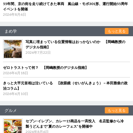
55年間、京の街を走り続けてきた車両 嵐山線・モボ301形、運行開始55周年
イベントを開催
2026年8月6日
まめ学
もっと見る
写真に埋まっている位置情報はおっかないのか 【岡嶋教授の
デジタル指南】
2026年7月22日
ゼロトラストって何？ 【岡嶋教授のデジタル指南】
2026年6月18日
きっと大平元首相は泣いている 【政眼鏡（せいがんきょう）－本田雅俊の政
治コラム】
2026年6月10日
グルメ
もっと見る
セブン‐イレブン、カレー15商品を一斉投入 名店監修から冷
製うどんまで“夏のカレーフェス”を開催中
2026年8月6日