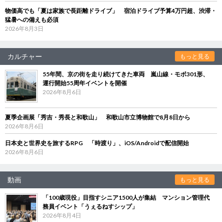
物価高でも「夏は家族で長距離ドライブ」 宿泊ドライブ予算4万円超、渋滞・
猛暑への備えも必須
2026年8月3日
カルチャー
もっと見る
55年間、京の街を走り続けてきた車両 嵐山線・モボ301形、
運行開始55周年イベントを開催
2026年8月6日
夏季企画展「秀吉・秀長と和歌山」 和歌山市立博物館で8月8日から
2026年8月6日
日本史と世界史を旅するRPG 「時渡り」、iOS/Androidで配信開始
2026年8月6日
動画
もっと見る
「100歳現役」目指すシニア1500人が集結 マンション管理代
務員イベント「うぇるねすシップ」
2026年8月4日