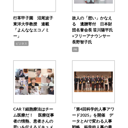
行革甲子園 沼尾波子
故人の「想い」かなえ
東洋大学教授 連載
る 遺贈寄付 日本財
「よんななエコノミ
団名誉会長 笹川陽平氏
ー」
×フリーアナウンサー
長野智子氏
,
ビジネス
PR
CAR T細胞療法はチー
「第4回科学的人事アワ
ム医療だ！ 医療従事
ード2025」を開催 デ
者の情熱、患者さんの
ータとAIで変わる人事
思いを伝えるドキュメ
戦略 科学的人事の最