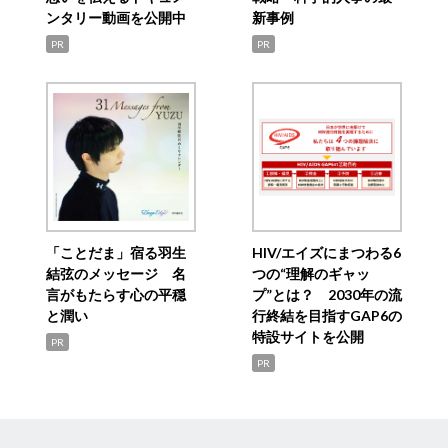
ンタリー動画を公開中
新事例
PR
PR
「ことだま」宿る羽生
HIV/エイズにまつわる6
結弦のメッセージ 名
つの“理解のギャッ
言がもたらす心の平穏
プ”とは？ 2030年の流
と潤い
行終結を目指すGAP6の
特設サイトを公開
PR
PR