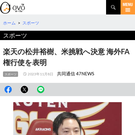
検
索
コ
ン
テ
ホーム
>
スポーツ
ン
スポーツ
ツ
へ
移
楽天の松井裕樹、米挑戦へ決意 海外FA
動
権行使を表明
共同通信 47NEWS
2023年11月8日
スポーツ