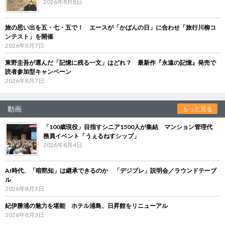
2026年8月8日
旅の思い出を五・七・五で！ エースが「かばんの日」に合わせ「旅行川柳コ
ンテスト」を開催
2026年8月7日
東野圭吾が選んだ「記憶に残る一文」はどれ？ 最新作『永遠の記憶』発売で
読者参加型キャンペーン
2026年8月7日
動画
もっと見る
「100歳現役」目指すシニア1500人が集結 マンション管理代
務員イベント「うぇるねすシップ」
2026年8月4日
AI時代、「暗黙知」は継承できるのか 「デジブレ」説明会／ラウンドテーブ
ル
2026年8月3日
紀伊勝浦の魅力を堪能 ホテル浦島、日昇館をリニューアル
2026年8月3日