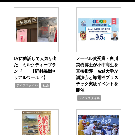
LVに敗訴して人気が出
ノーベル賞受賞・白川
た ミルクティーブラ
英樹博士が小中高生を
ンド 【野村義樹✕
直接指導 名城大学が
リアルワールド】
講演会と導電性プラス
チック実験イベントを
,
,
ライフスタイル
社会
開催
,
ライフスタイル