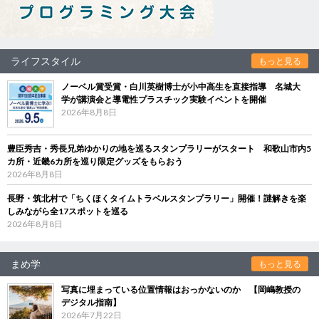
ライフスタイル
もっと見る
ノーベル賞受賞・白川英樹博士が小中高生を直接指導 名城大
学が講演会と導電性プラスチック実験イベントを開催
2026年8月8日
豊臣秀吉・秀長兄弟ゆかりの地を巡るスタンプラリーがスタート 和歌山市内5
カ所・近畿6カ所を巡り限定グッズをもらおう
2026年8月8日
長野・筑北村で「ちくほくタイムトラベルスタンプラリー」開催！謎解きを楽
しみながら全17スポットを巡る
2026年8月8日
まめ学
もっと見る
写真に埋まっている位置情報はおっかないのか 【岡嶋教授の
デジタル指南】
2026年7月22日