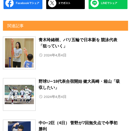
関連記事
青木玲緒樹、パリ五輪で日本新を 競泳代表
「狙っていく」
2024年4月4日
野球U―18代表合宿開始 健大高崎・箱山「吸
収したい」
2024年4月4日
中0―2巨（4日） 菅野が7回無失点で今季初
勝利