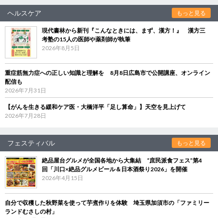
ヘルスケア
もっと見る
現代書林から新刊『こんなときには、まず、漢方！』 漢方三
考塾の15人の医師や薬剤師が執筆
2026年8月5日
重症筋無力症への正しい知識と理解を 8月8日広島市で公開講座、オンライン
配信も
2026年7月31日
【がんを生きる緩和ケア医・大橋洋平「足し算命」】天空を見上げて
2026年7月28日
フェスティバル
もっと見る
絶品屋台グルメが全国各地から大集結 “庶民派食フェス”第4
回「川口×絶品グルメビール＆日本酒祭り2026」を開催
2026年4月15日
自分で収穫した秋野菜を使って芋煮作りを体験 埼玉県加須市の「ファミリー
ランドむさしの村」