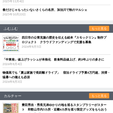
2025年11月4日
春だけじゃもったいないさくらの名所、加治川で秋のマルシェ
2025年10月23日
ふむふむ
もっと見る
四日市の公害克服の歴史を伝える絵本『スモックリン』制作プ
ロジェクト クラウドファンディングで支援を募集
2026年8月5日
「中東発」値上げラッシュが本格化 飲食料品値上げ、約3年ぶりの多さに
2026年8月4日
物価高でも「夏は家族で長距離ドライブ」 宿泊ドライブ予算4万円超、渋滞・
猛暑への備えも必須
2026年8月3日
カルチャー
もっと見る
豊臣秀吉・秀長兄弟ゆかりの地を巡るスタンプラリーがスター
ト 和歌山市内5カ所・近畿6カ所を巡り限定グッズをもらおう