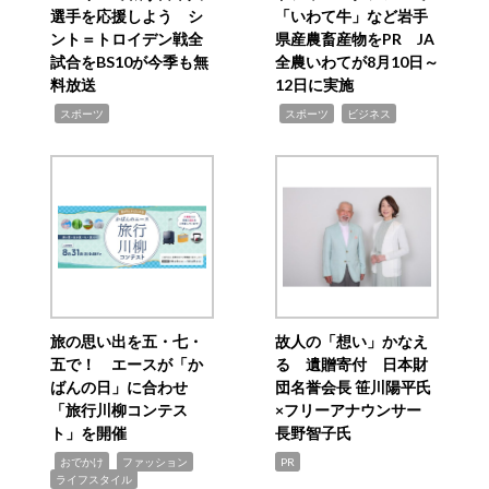
選手を応援しよう シ
「いわて牛」など岩手
ント＝トロイデン戦全
県産農畜産物をPR JA
試合をBS10が今季も無
全農いわてが8月10日～
料放送
12日に実施
,
,
,
スポーツ
スポーツ
ビジネス
旅の思い出を五・七・
故人の「想い」かなえ
五で！ エースが「か
る 遺贈寄付 日本財
ばんの日」に合わせ
団名誉会長 笹川陽平氏
「旅行川柳コンテス
×フリーアナウンサー
ト」を開催
長野智子氏
,
,
,
おでかけ
ファッション
PR
ライフスタイル