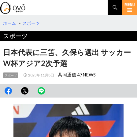
検
索
コ
ン
テ
ホーム
>
スポーツ
ン
スポーツ
ツ
へ
移
日本代表に三笘、久保ら選出 サッカー
動
W杯アジア2次予選
共同通信 47NEWS
2023年11月8日
スポーツ