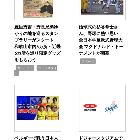
豊臣秀吉・秀長兄弟ゆ
始球式の杉谷拳士さ
かりの地を巡るスタン
ん、野球に熱い思い
プラリーがスタート
全日本学童軟式野球大
和歌山市内5カ所・近畿
会 マクドナルド・トー
6カ所を巡り限定グッズ
ナメントが開幕
をもらおう
,
スポーツ
,
,
カルチャー
ライフスタイ
ル
ベルギーで戦う日本人
ドジャースタジアムで