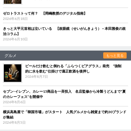
ゼロトラストって何？ 【岡嶋教授のデジタル指南】
2026年6月18日
きっと大平元首相は泣いている 【政眼鏡（せいがんきょう）－本田雅俊の政
治コラム】
2026年6月10日
グルメ
もっと見る
ビールだけ飲むと倒れる「ふらつくビアグラス」発売 “強制
的に水を飲む”仕掛けで適正飲酒を後押し
2026年8月7日
セブン‐イレブン、カレー15商品を一斉投入 名店監修から冷製うどんまで“夏
のカレーフェス”を開催中
2026年8月6日
横浜高島屋で「韓国市場」がスタート 人気グルメから雑貨まで約30ブランド
が集結
2026年8月5日