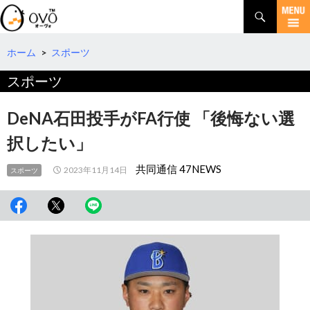
検
索
コ
ン
テ
ホーム
>
スポーツ
ン
スポーツ
ツ
へ
移
DeNA石田投手がFA行使 「後悔ない選
動
択したい」
共同通信 47NEWS
2023年11月14日
スポーツ