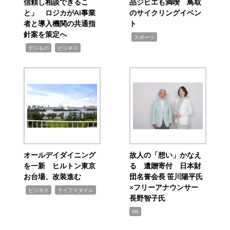
信頼し相談できるこ
品ジビエも満喫 鳥取
と」 ロジカがAI事業
のサイクリングイベン
者と導入機関の共通指
ト
針案を策定へ
,
スポーツ
,
,
デジもの
ビジネス
オールデイダイニング
故人の「想い」かなえ
を一新 ヒルトン東京
る 遺贈寄付 日本財
お台場、改装進む
団名誉会長 笹川陽平氏
×フリーアナウンサー
,
,
ビジネス
ライフスタイル
長野智子氏
PR