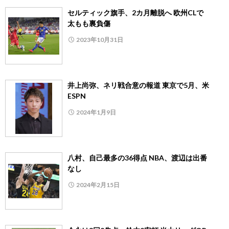
セルティック旗手、2カ月離脱へ 欧州CLで
太もも裏負傷
2023年10月31日
井上尚弥、ネリ戦合意の報道 東京で5月、米
ESPN
2024年1月9日
八村、自己最多の36得点 NBA、渡辺は出番
なし
2024年2月15日