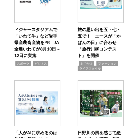
ドジャースタジアムで
旅の思い出を五・七・
「いわて牛」など岩手
五で！ エースが「か
県産農畜産物をPR JA
ばんの日」に合わせ
全農いわてが8月10日～
「旅行川柳コンテス
12日に実施
ト」を開催
,
,
,
,
,
スポーツ
ビジネス
おでかけ
ファッション
ライフスタイル
「人がAIに求めるのは
日野川の風を感じて絶