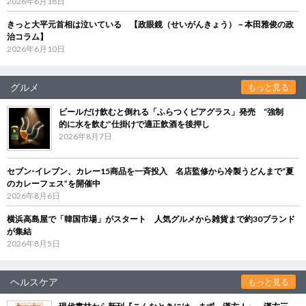
2026年6月18日
きっと大平元首相は泣いている 【政眼鏡（せいがんきょう）－本田雅俊の政
治コラム】
2026年6月10日
グルメ
もっと見る
ビールだけ飲むと倒れる「ふらつくビアグラス」発売 “強制
的に水を飲む”仕掛けで適正飲酒を後押し
2026年8月7日
セブン‐イレブン、カレー15商品を一斉投入 名店監修から冷製うどんまで“夏
のカレーフェス”を開催中
2026年8月6日
横浜高島屋で「韓国市場」がスタート 人気グルメから雑貨まで約30ブランド
が集結
2026年8月5日
ヘルスケア
もっと見る