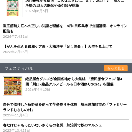
現代書林から新刊『こんなときには、まず、漢方！』 漢方三
考塾の15人の医師や薬剤師が執筆
2026年8月5日
重症筋無力症への正しい知識と理解を 8月8日広島市で公開講座、オンライン
配信も
2026年7月31日
【がんを生きる緩和ケア医・大橋洋平「足し算命」】天空を見上げて
2026年7月28日
フェスティバル
もっと見る
絶品屋台グルメが全国各地から大集結 “庶民派食フェス”第4
回「川口×絶品グルメビール＆日本酒祭り2026」を開催
2026年4月15日
自分で収穫した秋野菜を使って芋煮作りを体験 埼玉県加須市の「ファミリー
ランドむさしの村」
2025年11月4日
春だけじゃもったいないさくらの名所、加治川で秋のマルシェ
2025年10月23日