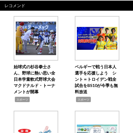
レコメンド
始球式の杉谷拳士さ
ベルギーで戦う日本人
ん、野球に熱い思い全
選手を応援しよう シ
日本学童軟式野球大会
ント＝トロイデン戦全
マクドナルド・トーナ
試合をBS10が今季も無
メントが開幕
料放送
,
,
スポーツ
スポーツ