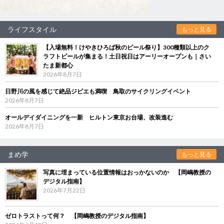
ライフスタイル
もっと見る
【入場無料！けやきひろば秋のビール祭り】300種類以上のク
ラフトビールが集まる！土日祝日はアーリーオープンも｜さい
たま新都心
2026年8月7日
日野川の風を感じて絶品ジビエも満喫 鳥取のサイクリングイベント
2026年8月7日
オールデイダイニングを一新 ヒルトン東京お台場、改装進む
2026年8月7日
まめ学
もっと見る
写真に埋まっている位置情報はおっかないのか 【岡嶋教授の
デジタル指南】
2026年7月22日
ゼロトラストって何？ 【岡嶋教授のデジタル指南】