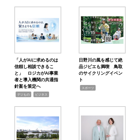
「人がAIに求めるのは
日野川の風を感じて絶
信頼し相談できるこ
品ジビエも満喫 鳥取
と」 ロジカがAI事業
のサイクリングイベン
者と導入機関の共通指
ト
針案を策定へ
,
スポーツ
,
,
デジもの
ビジネス