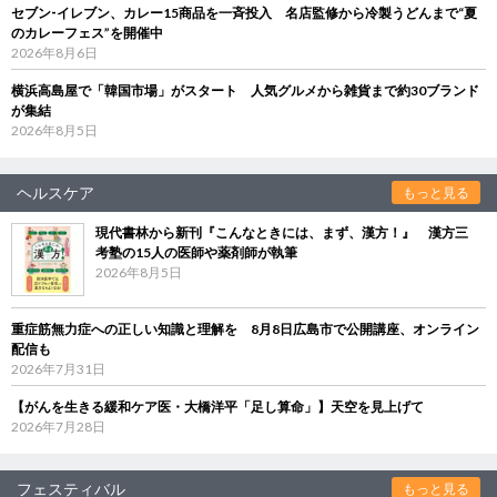
セブン‐イレブン、カレー15商品を一斉投入 名店監修から冷製うどんまで“夏
のカレーフェス”を開催中
2026年8月6日
横浜高島屋で「韓国市場」がスタート 人気グルメから雑貨まで約30ブランド
が集結
2026年8月5日
ヘルスケア
もっと見る
現代書林から新刊『こんなときには、まず、漢方！』 漢方三
考塾の15人の医師や薬剤師が執筆
2026年8月5日
重症筋無力症への正しい知識と理解を 8月8日広島市で公開講座、オンライン
配信も
2026年7月31日
【がんを生きる緩和ケア医・大橋洋平「足し算命」】天空を見上げて
2026年7月28日
フェスティバル
もっと見る