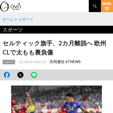
検
索
コ
ン
テ
ホーム
>
スポーツ
ン
スポーツ
ツ
へ
移
セルティック旗手、2カ月離脱へ 欧州
動
CLで太もも裏負傷
共同通信 47NEWS
2023年10月31日
スポーツ