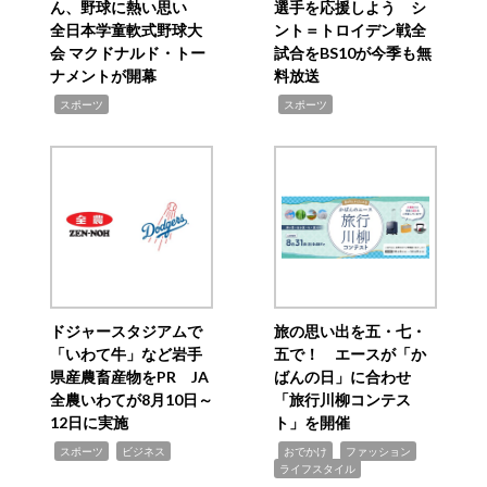
ん、野球に熱い思い
選手を応援しよう シ
全日本学童軟式野球大
ント＝トロイデン戦全
会 マクドナルド・トー
試合をBS10が今季も無
ナメントが開幕
料放送
,
,
スポーツ
スポーツ
ドジャースタジアムで
旅の思い出を五・七・
「いわて牛」など岩手
五で！ エースが「か
県産農畜産物をPR JA
ばんの日」に合わせ
全農いわてが8月10日～
「旅行川柳コンテス
12日に実施
ト」を開催
,
,
,
,
,
スポーツ
ビジネス
おでかけ
ファッション
ライフスタイル