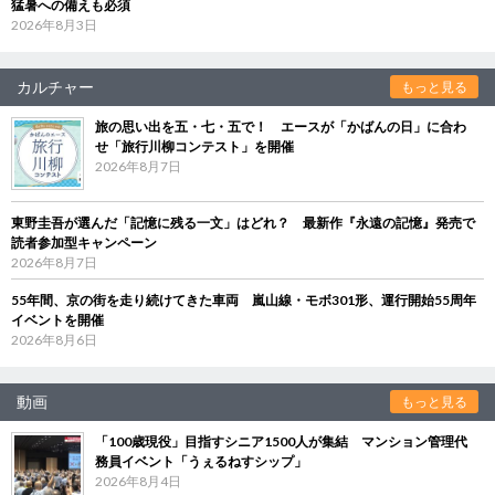
猛暑への備えも必須
2026年8月3日
カルチャー
もっと見る
旅の思い出を五・七・五で！ エースが「かばんの日」に合わ
せ「旅行川柳コンテスト」を開催
2026年8月7日
東野圭吾が選んだ「記憶に残る一文」はどれ？ 最新作『永遠の記憶』発売で
読者参加型キャンペーン
2026年8月7日
55年間、京の街を走り続けてきた車両 嵐山線・モボ301形、運行開始55周年
イベントを開催
2026年8月6日
動画
もっと見る
「100歳現役」目指すシニア1500人が集結 マンション管理代
務員イベント「うぇるねすシップ」
2026年8月4日