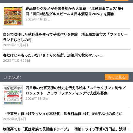
絶品屋台グルメが全国各地から大集結 “庶民派食フェス”第4
回「川口×絶品グルメビール＆日本酒祭り2026」を開催
2026年4月15日
自分で収穫した秋野菜を使って芋煮作りを体験 埼玉県加須市の「ファミリー
ランドむさしの村」
2025年11月4日
春だけじゃもったいないさくらの名所、加治川で秋のマルシェ
2025年10月23日
ふむふむ
もっと見る
四日市の公害克服の歴史を伝える絵本『スモックリン』制作プ
ロジェクト クラウドファンディングで支援を募集
2026年8月5日
「中東発」値上げラッシュが本格化 飲食料品値上げ、約3年ぶりの多さに
2026年8月4日
物価高でも「夏は家族で長距離ドライブ」 宿泊ドライブ予算4万円超、渋滞・