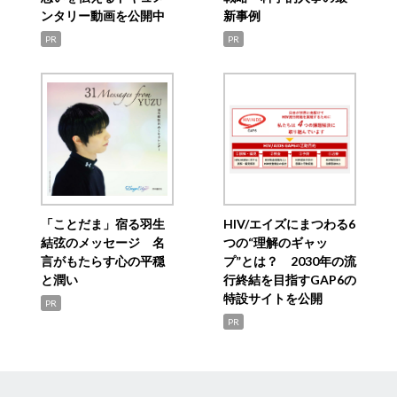
ンタリー動画を公開中
新事例
PR
PR
「ことだま」宿る羽生
HIV/エイズにまつわる6
結弦のメッセージ 名
つの“理解のギャッ
言がもたらす心の平穏
プ”とは？ 2030年の流
と潤い
行終結を目指すGAP6の
特設サイトを公開
PR
PR