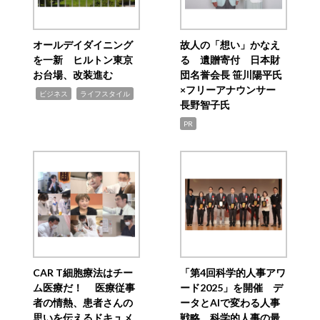
オールデイダイニング
故人の「想い」かなえ
を一新 ヒルトン東京
る 遺贈寄付 日本財
お台場、改装進む
団名誉会長 笹川陽平氏
×フリーアナウンサー
,
,
ビジネス
ライフスタイル
長野智子氏
PR
CAR T細胞療法はチー
「第4回科学的人事アワ
ム医療だ！ 医療従事
ード2025」を開催 デ
者の情熱、患者さんの
ータとAIで変わる人事
思いを伝えるドキュメ
戦略 科学的人事の最