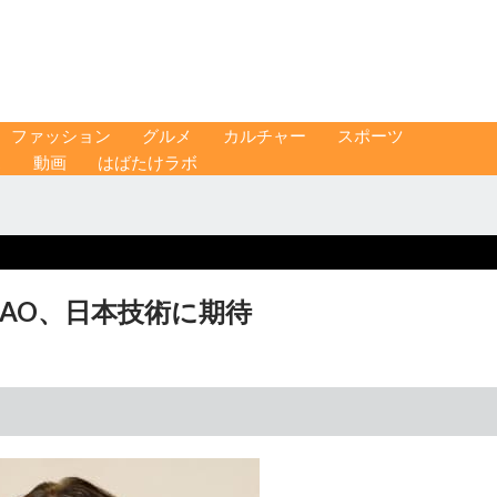
ファッション
グルメ
カルチャー
スポーツ
ス
動画
はばたけラボ
FAO、日本技術に期待