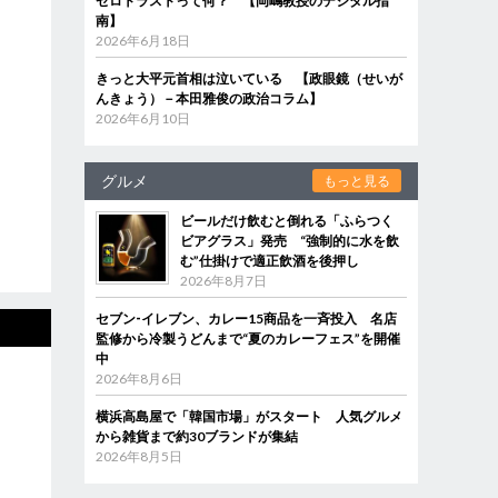
ゼロトラストって何？ 【岡嶋教授のデジタル指
南】
2026年6月18日
きっと大平元首相は泣いている 【政眼鏡（せいが
んきょう）－本田雅俊の政治コラム】
2026年6月10日
グルメ
もっと見る
ビールだけ飲むと倒れる「ふらつく
ビアグラス」発売 “強制的に水を飲
む”仕掛けで適正飲酒を後押し
2026年8月7日
セブン‐イレブン、カレー15商品を一斉投入 名店
監修から冷製うどんまで“夏のカレーフェス”を開催
中
2026年8月6日
横浜高島屋で「韓国市場」がスタート 人気グルメ
から雑貨まで約30ブランドが集結
2026年8月5日