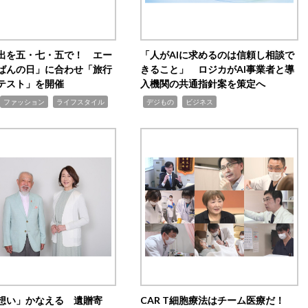
出を五・七・五で！ エー
「人がAIに求めるのは信頼し相談で
ばんの日」に合わせ「旅行
きること」 ロジカがAI事業者と導
テスト」を開催
入機関の共通指針案を策定へ
,
,
,
ファッション
ライフスタイル
デジもの
ビジネス
想い」かなえる 遺贈寄
CAR T細胞療法はチーム医療だ！