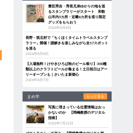
豊臣秀吉・秀長兄弟ゆかりの地を巡
るスタンプラリーがスタート 和歌
山市内5カ所・近畿6カ所を巡り限定
グッズをもらおう
2026年8月8日
長野・筑北村で「ちくほくタイムトラベルスタンプ
ラリー」開催！謎解きを楽しみながら全17スポット
を巡る
2026年8月8日
【入場無料！けやきひろば秋のビール祭り】300種
類以上のクラフトビールが集まる！土日祝日はアー
リーオープンも｜さいたま新都心
2026年8月7日
まめ学
もっと見る
写真に埋まっている位置情報はおっ
かないのか 【岡嶋教授のデジタル
指南】
2026年7月22日