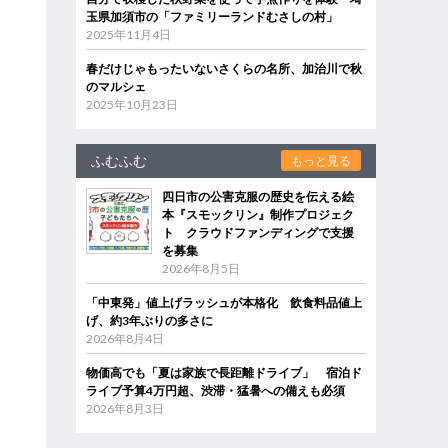
玉県加須市の「ファミリーランドむさしの村」
2025年11月4日
春だけじゃもったいないさくらの名所、加治川で秋
のマルシェ
2025年10月23日
ふむふむ
もっと見る
四日市の公害克服の歴史を伝える絵
本『スモックリン』制作プロジェク
ト クラウドファンディングで支援
を募集
2026年8月5日
「中東発」値上げラッシュが本格化 飲食料品値上
げ、約3年ぶりの多さに
2026年8月4日
物価高でも「夏は家族で長距離ドライブ」 宿泊ド
ライブ予算4万円超、渋滞・猛暑への備えも必須
2026年8月3日