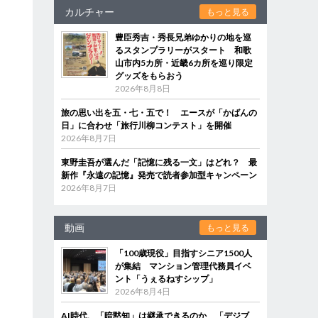
カルチャー
もっと見る
豊臣秀吉・秀長兄弟ゆかりの地を巡
るスタンプラリーがスタート 和歌
山市内5カ所・近畿6カ所を巡り限定
グッズをもらおう
2026年8月8日
旅の思い出を五・七・五で！ エースが「かばんの
日」に合わせ「旅行川柳コンテスト」を開催
2026年8月7日
東野圭吾が選んだ「記憶に残る一文」はどれ？ 最
新作『永遠の記憶』発売で読者参加型キャンペーン
2026年8月7日
動画
もっと見る
「100歳現役」目指すシニア1500人
が集結 マンション管理代務員イベ
ント「うぇるねすシップ」
2026年8月4日
AI時代、「暗黙知」は継承できるのか 「デジブ