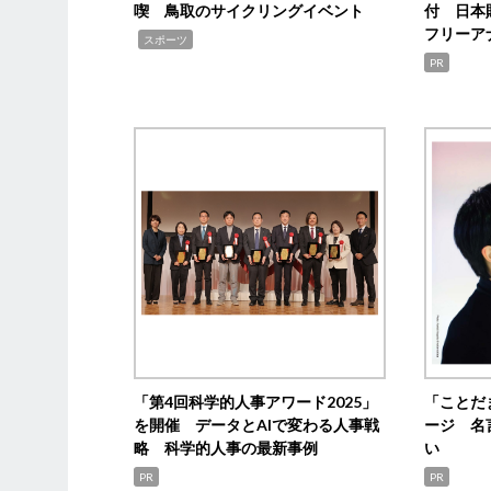
喫 鳥取のサイクリングイベント
付 日本
フリーア
,
スポーツ
PR
「第4回科学的人事アワード2025」
「ことだ
を開催 データとAIで変わる人事戦
ージ 名
略 科学的人事の最新事例
い
PR
PR