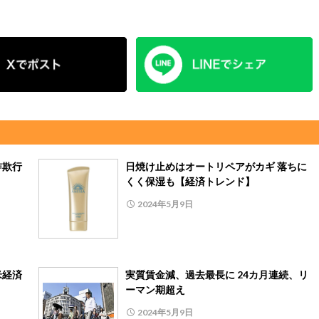
詐欺行
日焼け止めはオートリペアがカギ 落ちに
くく保湿も【経済トレンド】
2024年5月9日
米経済
実質賃金減、過去最長に 24カ月連続、リ
ーマン期超え
2024年5月9日