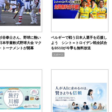
杉谷拳士さん、野球に熱い
ベルギーで戦う日本人選手を応援し
日本学童軟式野球大会 マク
よう シント＝トロイデン戦全試合
・トーナメントが開幕
をBS10が今季も無料放送
,
スポーツ