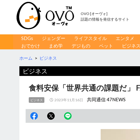
OVO [オーヴォ]
話題の情報を発信するサイト
コンテンツへ移動
検
SDGs
ジェンダー
ライフスタイル
エンタメ
索
おでかけ
まめ学
デジもの
ペット
ビジネ
ホーム
>
ビジネス
ビジネス
食料安保「世界共通の課題だ」 
共同通信 47NEWS
2023年11月16日
ビジネス