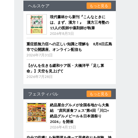
ヘルスケア
もっと見る
現代書林から新刊『こんなときに
は、まず、漢方！』 漢方三考塾の
15人の医師や薬剤師が執筆
2026年8月5日
重症筋無力症への正しい知識と理解を 8月8日広島
市で公開講座、オンライン配信も
2026年7月31日
【がんを生きる緩和ケア医・大橋洋平「足し算
命」】天空を見上げて
2026年7月28日
フェスティバル
もっと見る
絶品屋台グルメが全国各地から大集
結 “庶民派食フェス”第4回「川口×
絶品グルメビール＆日本酒祭り
2026」を開催
2026年4月15日
自分で収穫した秋野菜を使って芋煮作りを体験 埼