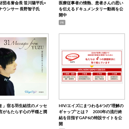
財団名誉会長 笹川陽平氏×
医療従事者の情熱、患者さんの思い
ナウンサー 長野智子氏
を伝えるドキュメンタリー動画を公
開中
PR
ま」宿る羽生結弦のメッセ
HIV/エイズにまつわる6つの“理解の
言がもたらす心の平穏と潤
ギャップ”とは？ 2030年の流行終
結を目指すGAP6の特設サイトを公
開