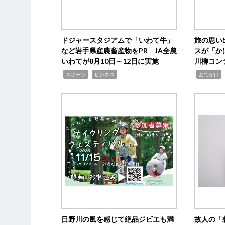
ドジャースタジアムで「いわて牛」
旅の思い
など岩手県産農畜産物をPR JA全農
スが「か
いわてが8月10日～12日に実施
川柳コン
,
,
,
,
スポーツ
ビジネス
おでかけ
日野川の風を感じて絶品ジビエも満
故人の「