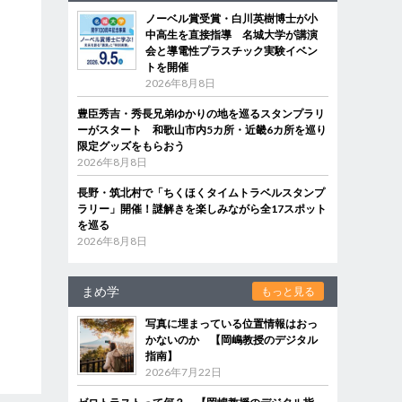
ノーベル賞受賞・白川英樹博士が小
中高生を直接指導 名城大学が講演
会と導電性プラスチック実験イベン
トを開催
2026年8月8日
豊臣秀吉・秀長兄弟ゆかりの地を巡るスタンプラリ
ーがスタート 和歌山市内5カ所・近畿6カ所を巡り
限定グッズをもらおう
2026年8月8日
長野・筑北村で「ちくほくタイムトラベルスタンプ
ラリー」開催！謎解きを楽しみながら全17スポット
を巡る
2026年8月8日
まめ学
もっと見る
写真に埋まっている位置情報はおっ
かないのか 【岡嶋教授のデジタル
指南】
2026年7月22日