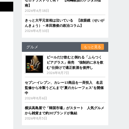
ゼロトラストって何？ 【岡嶋教授のデジタル指
南】
2026年6月18日
きっと大平元首相は泣いている 【政眼鏡（せいが
んきょう）－本田雅俊の政治コラム】
2026年6月10日
グルメ
もっと見る
ビールだけ飲むと倒れる「ふらつく
ビアグラス」発売 “強制的に水を飲
む”仕掛けで適正飲酒を後押し
2026年8月7日
セブン‐イレブン、カレー15商品を一斉投入 名店
監修から冷製うどんまで“夏のカレーフェス”を開催
中
2026年8月6日
横浜高島屋で「韓国市場」がスタート 人気グルメ
から雑貨まで約30ブランドが集結
2026年8月5日