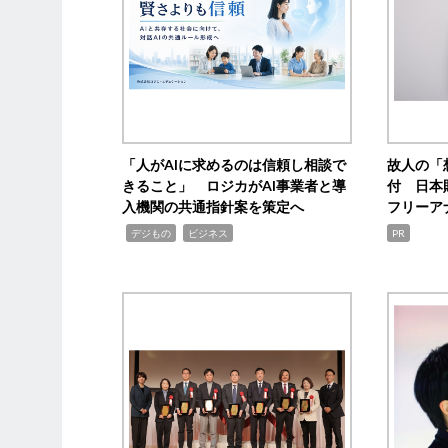
「人がAIに求めるのは信頼し相談で
故人の「
きること」 ロジカがAI事業者と導
付 日本
入機関の共通指針案を策定へ
フリーア
,
,
デジもの
ビジネス
PR