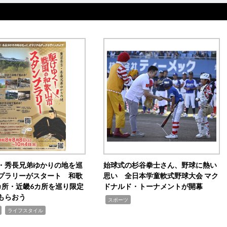
・秀長兄弟ゆかりの地を巡
始球式の杉谷拳士さん、野球に熱い
プラリーがスタート 和歌
思い 全日本学童軟式野球大会 マク
カ所・近畿6カ所を巡り限定
ドナルド・トーナメントが開幕
もらおう
,
スポーツ
,
ライフスタイル