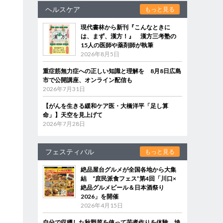
ヘルスケア
もっと見る
現代書林から新刊『こんなときに
は、まず、漢方！』 漢方三考塾の
15人の医師や薬剤師が執筆
2026年8月5日
重症筋無力症への正しい知識と理解を 8月8日広島
市で公開講座、オンライン配信も
2026年7月31日
【がんを生きる緩和ケア医・大橋洋平「足し算
命」】天空を見上げて
2026年7月28日
フェスティバル
もっと見る
絶品屋台グルメが全国各地から大集
結 “庶民派食フェス”第4回「川口×
絶品グルメビール＆日本酒祭り
2026」を開催
2026年4月15日
自分で収穫した秋野菜を使って芋煮作りを体験 埼