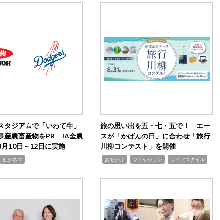
スタジアムで「いわて牛」
旅の思い出を五・七・五で！ エー
県産農畜産物をPR JA全農
スが「かばんの日」に合わせ「旅行
月10日～12日に実施
川柳コンテスト」を開催
,
,
,
ビジネス
おでかけ
ファッション
ライフスタイル