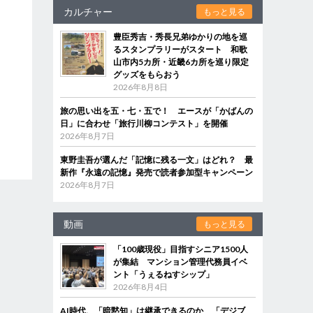
カルチャー
もっと見る
豊臣秀吉・秀長兄弟ゆかりの地を巡
るスタンプラリーがスタート 和歌
山市内5カ所・近畿6カ所を巡り限定
グッズをもらおう
2026年8月8日
旅の思い出を五・七・五で！ エースが「かばんの
日」に合わせ「旅行川柳コンテスト」を開催
2026年8月7日
東野圭吾が選んだ「記憶に残る一文」はどれ？ 最
新作『永遠の記憶』発売で読者参加型キャンペーン
2026年8月7日
動画
もっと見る
「100歳現役」目指すシニア1500人
が集結 マンション管理代務員イベ
ント「うぇるねすシップ」
2026年8月4日
AI時代、「暗黙知」は継承できるのか 「デジブ