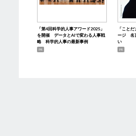
「第4回科学的人事アワード2025」
「ことだ
を開催 データとAIで変わる人事戦
ージ 名
略 科学的人事の最新事例
い
PR
PR