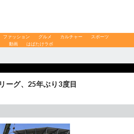
ファッション
グルメ
カルチャー
スポーツ
ス
動画
はばたけラボ
リーグ、25年ぶり3度目