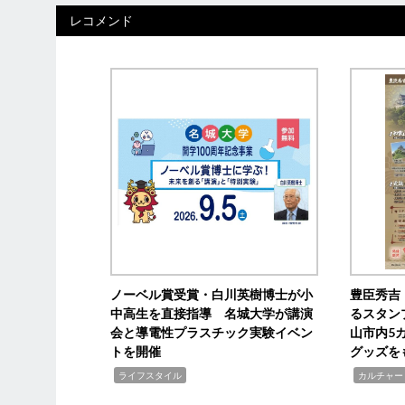
レコメンド
ノーベル賞受賞・白川英樹博士が小
豊臣秀吉
中高生を直接指導 名城大学が講演
るスタン
会と導電性プラスチック実験イベン
山市内5
トを開催
グッズを
,
,
ライフスタイル
カルチャー