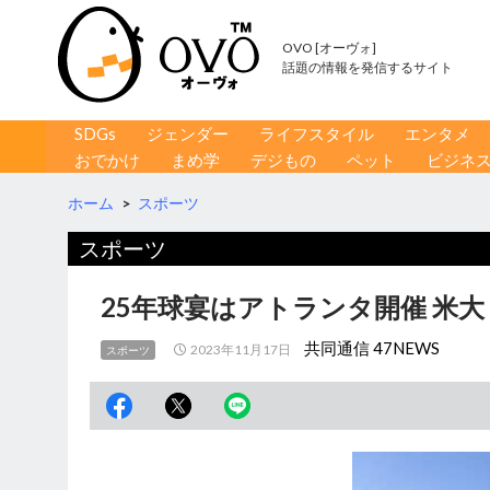
OVO [オーヴォ]
話題の情報を発信するサイト
コンテンツへ移動
検
SDGs
ジェンダー
ライフスタイル
エンタメ
索
おでかけ
まめ学
デジもの
ペット
ビジネ
ホーム
>
スポーツ
スポーツ
25年球宴はアトランタ開催 米大
共同通信 47NEWS
2023年11月17日
スポーツ