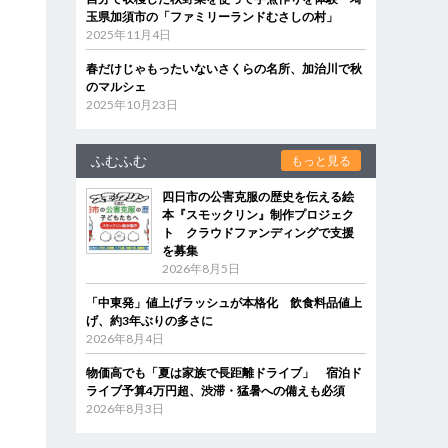
玉県加須市の「ファミリーランドむさしの村」
2025年11月4日
春だけじゃもったいないさくらの名所、加治川で秋
のマルシェ
2025年10月23日
ふむふむ
もっと見る
四日市の公害克服の歴史を伝える絵
本『スモックリン』制作プロジェク
ト クラウドファンディングで支援
を募集
2026年8月5日
「中東発」値上げラッシュが本格化 飲食料品値上
げ、約3年ぶりの多さに
2026年8月4日
物価高でも「夏は家族で長距離ドライブ」 宿泊ド
ライブ予算4万円超、渋滞・猛暑への備えも必須
2026年8月3日