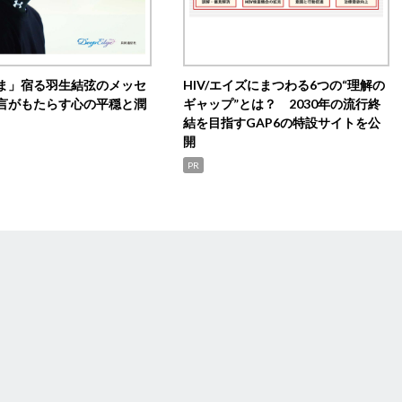
ま」宿る羽生結弦のメッセ
HIV/エイズにまつわる6つの“理解の
言がもたらす心の平穏と潤
ギャップ”とは？ 2030年の流行終
結を目指すGAP6の特設サイトを公
開
PR