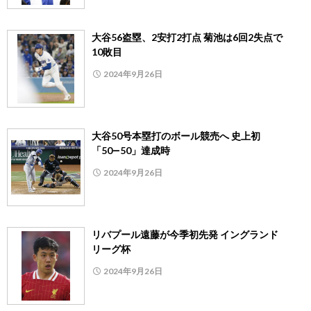
大谷56盗塁、2安打2打点 菊池は6回2失点で
10敗目
2024年9月26日
大谷50号本塁打のボール競売へ 史上初
「50―50」達成時
2024年9月26日
リバプール遠藤が今季初先発 イングランド
リーグ杯
2024年9月26日