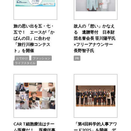
旅の思い出を五・七・
故人の「想い」かなえ
五で！ エースが「か
る 遺贈寄付 日本財
ばんの日」に合わせ
団名誉会長 笹川陽平氏
「旅行川柳コンテス
×フリーアナウンサー
ト」を開催
長野智子氏
,
,
,
おでかけ
ファッション
PR
ライフスタイル
CAR T細胞療法はチー
「第4回科学的人事アワ
ム医療だ！ 医療従事
ード2025」を開催 デ