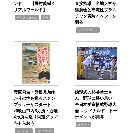
ンド 【野村義樹✕
直接指導 名城大学が
リアルワールド】
講演会と導電性プラス
チック実験イベントを
,
,
ライフスタイル
社会
開催
,
ライフスタイル
豊臣秀吉・秀長兄弟ゆ
始球式の杉谷拳士さ
かりの地を巡るスタン
ん、野球に熱い思い
プラリーがスタート
全日本学童軟式野球大
和歌山市内5カ所・近畿
会 マクドナルド・トー
6カ所を巡り限定グッズ
ナメントが開幕
をもらおう
,
スポーツ
,
,
カルチャー
ライフスタイ