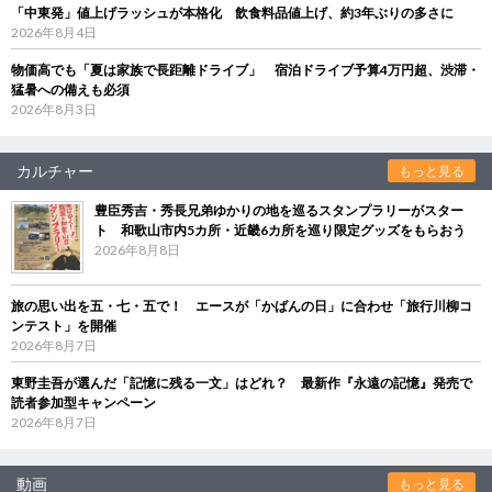
「中東発」値上げラッシュが本格化 飲食料品値上げ、約3年ぶりの多さに
2026年8月4日
物価高でも「夏は家族で長距離ドライブ」 宿泊ドライブ予算4万円超、渋滞・
猛暑への備えも必須
2026年8月3日
カルチャー
もっと見る
豊臣秀吉・秀長兄弟ゆかりの地を巡るスタンプラリーがスター
ト 和歌山市内5カ所・近畿6カ所を巡り限定グッズをもらおう
2026年8月8日
旅の思い出を五・七・五で！ エースが「かばんの日」に合わせ「旅行川柳コ
ンテスト」を開催
2026年8月7日
東野圭吾が選んだ「記憶に残る一文」はどれ？ 最新作『永遠の記憶』発売で
読者参加型キャンペーン
2026年8月7日
動画
もっと見る