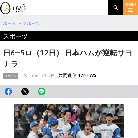
検
索
コ
ン
テ
ホーム
>
スポーツ
ン
スポーツ
ツ
へ
移
日6―5ロ（12日） 日本ハムが逆転サヨ
動
ナラ
共同通信 47NEWS
2024年5月12日
スポーツ