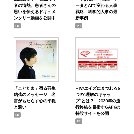
者の情熱、患者さんの
ータとAIで変わる人事
思いを伝えるドキュメ
戦略 科学的人事の最
ンタリー動画を公開中
新事例
PR
PR
「ことだま」宿る羽生
HIV/エイズにまつわる6
結弦のメッセージ 名
つの“理解のギャッ
言がもたらす心の平穏
プ”とは？ 2030年の流
と潤い
行終結を目指すGAP6の
特設サイトを公開
PR
PR