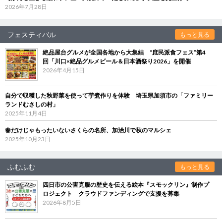
2026年7月28日
フェスティバル
もっと見る
絶品屋台グルメが全国各地から大集結 “庶民派食フェス”第4
回「川口×絶品グルメビール＆日本酒祭り2026」を開催
2026年4月15日
自分で収穫した秋野菜を使って芋煮作りを体験 埼玉県加須市の「ファミリー
ランドむさしの村」
2025年11月4日
春だけじゃもったいないさくらの名所、加治川で秋のマルシェ
2025年10月23日
ふむふむ
もっと見る
四日市の公害克服の歴史を伝える絵本『スモックリン』制作プ
ロジェクト クラウドファンディングで支援を募集
2026年8月5日