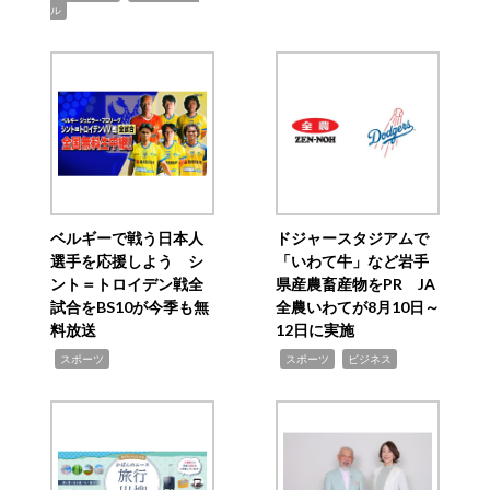
ル
ベルギーで戦う日本人
ドジャースタジアムで
選手を応援しよう シ
「いわて牛」など岩手
ント＝トロイデン戦全
県産農畜産物をPR JA
試合をBS10が今季も無
全農いわてが8月10日～
料放送
12日に実施
,
,
,
スポーツ
スポーツ
ビジネス