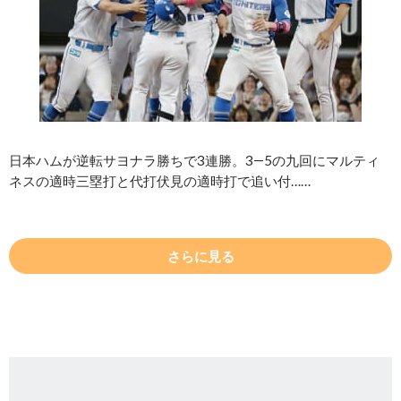
日本ハムが逆転サヨナラ勝ちで3連勝。3―5の九回にマルティ
ネスの適時三塁打と代打伏見の適時打で追い付……
さらに見る