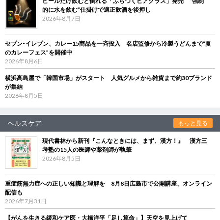
ビールだけ飲むと倒れる「ふらつくビアグラス」発売 “強制
的に水を飲む”仕掛けで適正飲酒を後押し
2026年8月7日
セブン‐イレブン、カレー15商品を一斉投入 名店監修から冷製うどんまで“夏
のカレーフェス”を開催中
2026年8月6日
横浜高島屋で「韓国市場」がスタート 人気グルメから雑貨まで約30ブランド
が集結
2026年8月5日
ヘルスケア
もっと見る
現代書林から新刊『こんなときには、まず、漢方！』 漢方三
考塾の15人の医師や薬剤師が執筆
2026年8月5日
重症筋無力症への正しい知識と理解を 8月8日広島市で公開講座、オンライン
配信も
2026年7月31日
【がんを生きる緩和ケア医・大橋洋平「足し算命」】天空を見上げて