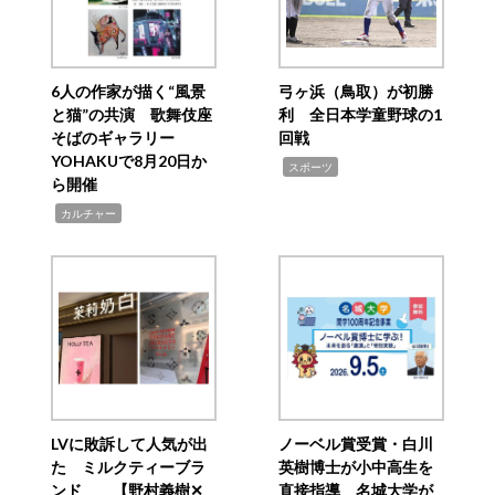
6人の作家が描く“風景
弓ヶ浜（鳥取）が初勝
と猫”の共演 歌舞伎座
利 全日本学童野球の1
そばのギャラリー
回戦
YOHAKUで8月20日か
,
スポーツ
ら開催
,
カルチャー
LVに敗訴して人気が出
ノーベル賞受賞・白川
た ミルクティーブラ
英樹博士が小中高生を
ンド 【野村義樹✕
直接指導 名城大学が