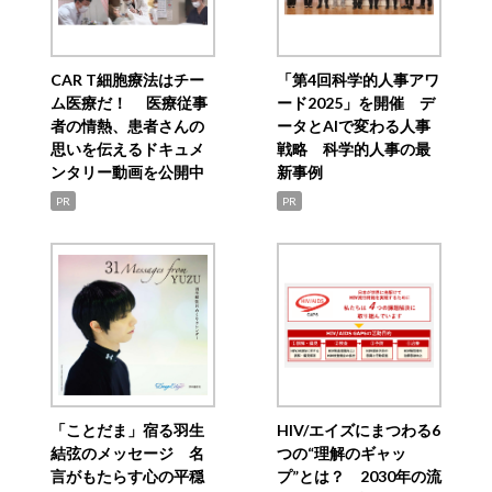
CAR T細胞療法はチー
「第4回科学的人事アワ
ム医療だ！ 医療従事
ード2025」を開催 デ
者の情熱、患者さんの
ータとAIで変わる人事
思いを伝えるドキュメ
戦略 科学的人事の最
ンタリー動画を公開中
新事例
PR
PR
「ことだま」宿る羽生
HIV/エイズにまつわる6
結弦のメッセージ 名
つの“理解のギャッ
言がもたらす心の平穏
プ”とは？ 2030年の流