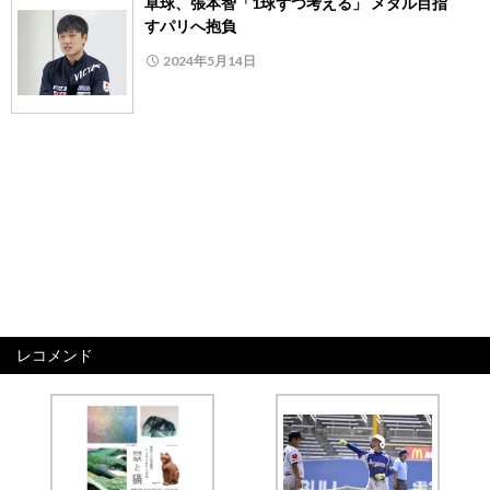
卓球、張本智「1球ずつ考える」 メダル目指
すパリへ抱負
2024年5月14日
レコメンド