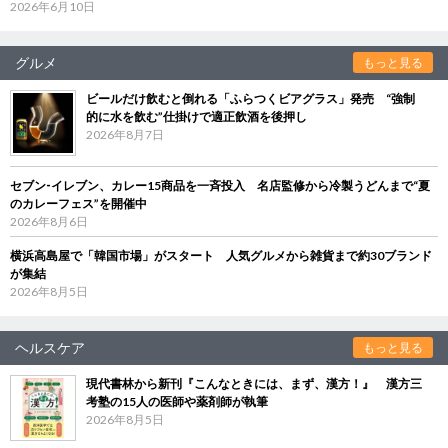
2026年6月10日
グルメ
もっと見る
ビールだけ飲むと倒れる「ふらつくビアグラス」発売 “強制
的に水を飲む”仕掛けで適正飲酒を後押し
2026年8月7日
セブン‐イレブン、カレー15商品を一斉投入 名店監修から冷製うどんまで“夏
のカレーフェス”を開催中
2026年8月6日
横浜高島屋で「韓国市場」がスタート 人気グルメから雑貨まで約30ブランド
が集結
2026年8月5日
ヘルスケア
もっと見る
現代書林から新刊『こんなときには、まず、漢方！』 漢方三
考塾の15人の医師や薬剤師が執筆
2026年8月5日