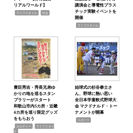
リアルワールド】
講演会と導電性プラス
チック実験イベントを
,
,
ライフスタイル
社会
開催
,
ライフスタイル
豊臣秀吉・秀長兄弟ゆ
始球式の杉谷拳士さ
かりの地を巡るスタン
ん、野球に熱い思い
プラリーがスタート
全日本学童軟式野球大
和歌山市内5カ所・近畿
会 マクドナルド・トー
6カ所を巡り限定グッズ
ナメントが開幕
をもらおう
,
スポーツ
,
,
カルチャー
ライフスタイ
ル