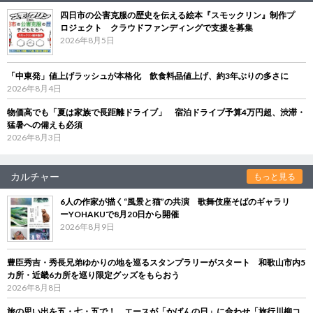
四日市の公害克服の歴史を伝える絵本『スモックリン』制作プ
ロジェクト クラウドファンディングで支援を募集
2026年8月5日
「中東発」値上げラッシュが本格化 飲食料品値上げ、約3年ぶりの多さに
2026年8月4日
物価高でも「夏は家族で長距離ドライブ」 宿泊ドライブ予算4万円超、渋滞・
猛暑への備えも必須
2026年8月3日
カルチャー
もっと見る
6人の作家が描く“風景と猫”の共演 歌舞伎座そばのギャラリ
ーYOHAKUで8月20日から開催
2026年8月9日
豊臣秀吉・秀長兄弟ゆかりの地を巡るスタンプラリーがスタート 和歌山市内5
カ所・近畿6カ所を巡り限定グッズをもらおう
2026年8月8日
旅の思い出を五・七・五で！ エースが「かばんの日」に合わせ「旅行川柳コ