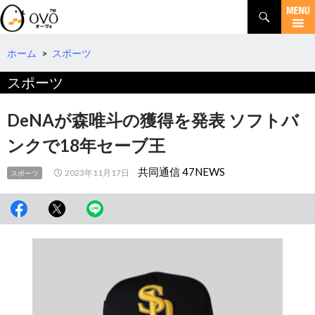
検
索
コ
ン
テ
ホーム
>
スポーツ
ン
スポーツ
ツ
へ
移
DeNAが森唯斗の獲得を発表 ソフトバ
動
ンクで18年セーブ王
共同通信 47NEWS
2023年11月17日
スポーツ