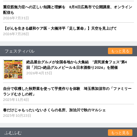
重症筋無力症への正しい知識と理解を 8月8日広島市で公開講座、オンライン
配信も
2026年7月31日
【がんを生きる緩和ケア医・大橋洋平「足し算命」】天空を見上げて
2026年7月28日
フェスティバル
もっと見る
絶品屋台グルメが全国各地から大集結 “庶民派食フェス”第4
回「川口×絶品グルメビール＆日本酒祭り2026」を開催
2026年4月15日
自分で収穫した秋野菜を使って芋煮作りを体験 埼玉県加須市の「ファミリー
ランドむさしの村」
2025年11月4日
春だけじゃもったいないさくらの名所、加治川で秋のマルシェ
2025年10月23日
ふむふむ
もっと見る