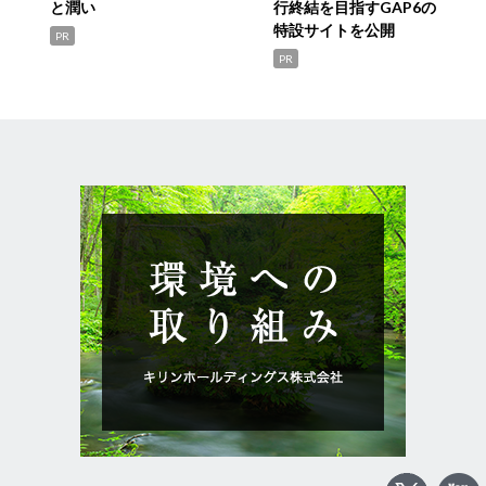
と潤い
行終結を目指すGAP6の
特設サイトを公開
PR
PR