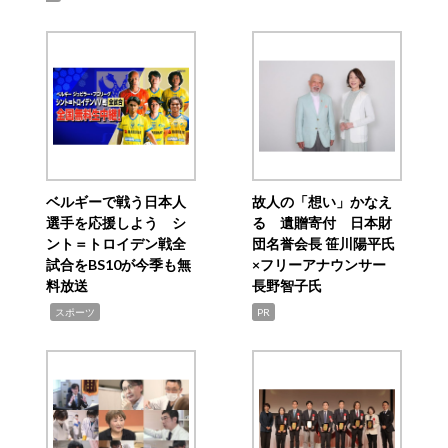
ベルギーで戦う日本人
故人の「想い」かなえ
選手を応援しよう シ
る 遺贈寄付 日本財
ント＝トロイデン戦全
団名誉会長 笹川陽平氏
試合をBS10が今季も無
×フリーアナウンサー
料放送
長野智子氏
,
スポーツ
PR