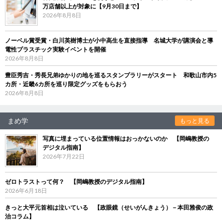
万店舗以上が対象に【9月30日まで】
2026年8月8日
ノーベル賞受賞・白川英樹博士が小中高生を直接指導 名城大学が講演会と導
電性プラスチック実験イベントを開催
2026年8月8日
豊臣秀吉・秀長兄弟ゆかりの地を巡るスタンプラリーがスタート 和歌山市内5
カ所・近畿6カ所を巡り限定グッズをもらおう
2026年8月8日
まめ学
もっと見る
写真に埋まっている位置情報はおっかないのか 【岡嶋教授の
デジタル指南】
2026年7月22日
ゼロトラストって何？ 【岡嶋教授のデジタル指南】
2026年6月18日
きっと大平元首相は泣いている 【政眼鏡（せいがんきょう）－本田雅俊の政
治コラム】