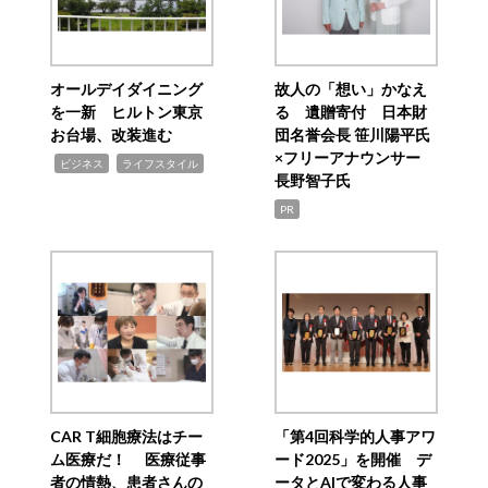
オールデイダイニング
故人の「想い」かなえ
を一新 ヒルトン東京
る 遺贈寄付 日本財
お台場、改装進む
団名誉会長 笹川陽平氏
×フリーアナウンサー
,
,
ビジネス
ライフスタイル
長野智子氏
PR
CAR T細胞療法はチー
「第4回科学的人事アワ
ム医療だ！ 医療従事
ード2025」を開催 デ
者の情熱、患者さんの
ータとAIで変わる人事