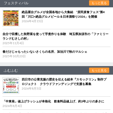
フェスティバル
もっと見る
絶品屋台グルメが全国各地から大集結 “庶民派食フェス”第4
回「川口×絶品グルメビール＆日本酒祭り2026」を開催
2026年4月15日
自分で収穫した秋野菜を使って芋煮作りを体験 埼玉県加須市の「ファミリー
ランドむさしの村」
2025年11月4日
春だけじゃもったいないさくらの名所、加治川で秋のマルシェ
2025年10月23日
ふむふむ
もっと見る
四日市の公害克服の歴史を伝える絵本『スモックリン』制作プ
ロジェクト クラウドファンディングで支援を募集
2026年8月5日
「中東発」値上げラッシュが本格化 飲食料品値上げ、約3年ぶりの多さに
2026年8月4日