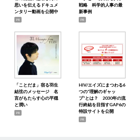
思いを伝えるドキュメ
戦略 科学的人事の最
ンタリー動画を公開中
新事例
PR
PR
「ことだま」宿る羽生
HIV/エイズにまつわる6
結弦のメッセージ 名
つの“理解のギャッ
言がもたらす心の平穏
プ”とは？ 2030年の流
と潤い
行終結を目指すGAP6の
特設サイトを公開
PR
PR