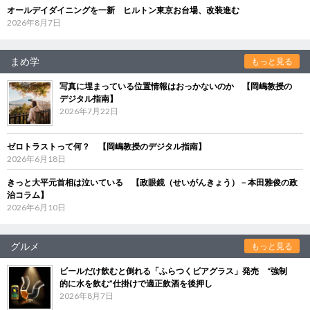
オールデイダイニングを一新 ヒルトン東京お台場、改装進む
2026年8月7日
まめ学
もっと見る
写真に埋まっている位置情報はおっかないのか 【岡嶋教授の
デジタル指南】
2026年7月22日
ゼロトラストって何？ 【岡嶋教授のデジタル指南】
2026年6月18日
きっと大平元首相は泣いている 【政眼鏡（せいがんきょう）－本田雅俊の政
治コラム】
2026年6月10日
グルメ
もっと見る
ビールだけ飲むと倒れる「ふらつくビアグラス」発売 “強制
的に水を飲む”仕掛けで適正飲酒を後押し
2026年8月7日