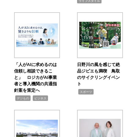
ライフスタイル
「人がAIに求めるのは
日野川の風を感じて絶
信頼し相談できるこ
品ジビエも満喫 鳥取
と」 ロジカがAI事業
のサイクリングイベン
者と導入機関の共通指
ト
針案を策定へ
,
スポーツ
,
,
デジもの
ビジネス