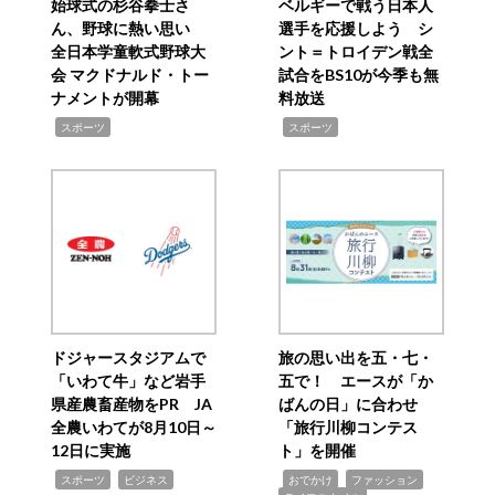
始球式の杉谷拳士さ
ベルギーで戦う日本人
ん、野球に熱い思い
選手を応援しよう シ
全日本学童軟式野球大
ント＝トロイデン戦全
会 マクドナルド・トー
試合をBS10が今季も無
ナメントが開幕
料放送
,
,
スポーツ
スポーツ
ドジャースタジアムで
旅の思い出を五・七・
「いわて牛」など岩手
五で！ エースが「か
県産農畜産物をPR JA
ばんの日」に合わせ
全農いわてが8月10日～
「旅行川柳コンテス
12日に実施
ト」を開催
,
,
,
,
,
スポーツ
ビジネス
おでかけ
ファッション