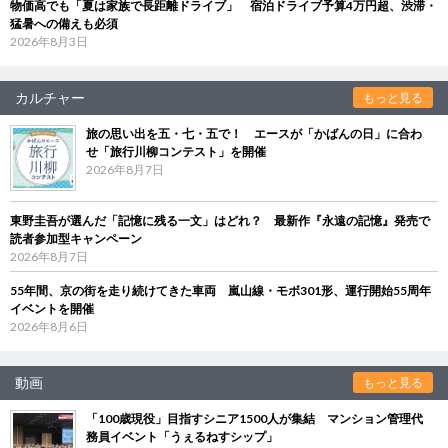
物価高でも「夏は家族で長距離ドライブ」 宿泊ドライブ予算4万円超、渋滞・
猛暑への備えも必須
2026年8月3日
カルチャー
もっと見る
旅の思い出を五・七・五で！ エースが「かばんの日」に合わ
せ「旅行川柳コンテスト」を開催
2026年8月7日
東野圭吾が選んだ「記憶に残る一文」はどれ？ 最新作『永遠の記憶』発売で
読者参加型キャンペーン
2026年8月7日
55年間、京の街を走り続けてきた車両 嵐山線・モボ301形、運行開始55周年
イベントを開催
2026年8月6日
動画
もっと見る
「100歳現役」目指すシニア1500人が集結 マンション管理代
務員イベント「うぇるねすシップ」