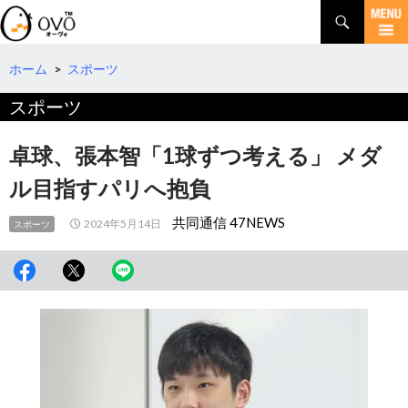
検
索
コ
ン
テ
ホーム
>
スポーツ
ン
スポーツ
ツ
へ
移
卓球、張本智「1球ずつ考える」 メダ
動
ル目指すパリへ抱負
共同通信 47NEWS
2024年5月14日
スポーツ