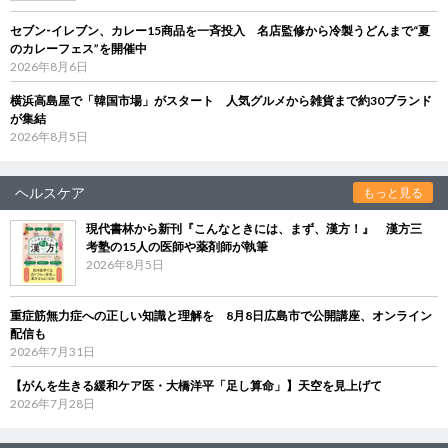
セブン‐イレブン、カレー15商品を一斉投入 名店監修から冷製うどんまで“夏
のカレーフェス”を開催中
2026年8月6日
横浜高島屋で「韓国市場」がスタート 人気グルメから雑貨まで約30ブランド
が集結
2026年8月5日
ヘルスケア
もっと見る
現代書林から新刊『こんなときには、まず、漢方！』 漢方三
考塾の15人の医師や薬剤師が執筆
2026年8月5日
重症筋無力症への正しい知識と理解を 8月8日広島市で公開講座、オンライン
配信も
2026年7月31日
【がんを生きる緩和ケア医・大橋洋平「足し算命」】天空を見上げて
2026年7月28日