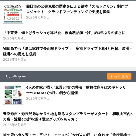
四日市の公害克服の歴史を伝える絵本『スモックリン』制作プ
ロジェクト クラウドファンディングで支援を募集
2026年8月5日
「中東発」値上げラッシュが本格化 飲食料品値上げ、約3年ぶりの多さに
2026年8月4日
物価高でも「夏は家族で長距離ドライブ」 宿泊ドライブ予算4万円超、渋滞・
猛暑への備えも必須
2026年8月3日
カルチャー
もっと見る
6人の作家が描く“風景と猫”の共演 歌舞伎座そばのギャラリ
ーYOHAKUで8月20日から開催
2026年8月9日
豊臣秀吉・秀長兄弟ゆかりの地を巡るスタンプラリーがスタート 和歌山市内5
カ所・近畿6カ所を巡り限定グッズをもらおう
2026年8月8日
旅の思い出を五・七・五で！ エースが「かばんの日」に合わせ「旅行川柳コ