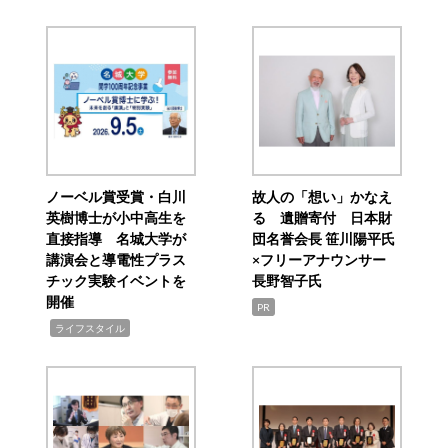
ノーベル賞受賞・白川
故人の「想い」かなえ
英樹博士が小中高生を
る 遺贈寄付 日本財
直接指導 名城大学が
団名誉会長 笹川陽平氏
講演会と導電性プラス
×フリーアナウンサー
チック実験イベントを
長野智子氏
開催
PR
,
ライフスタイル