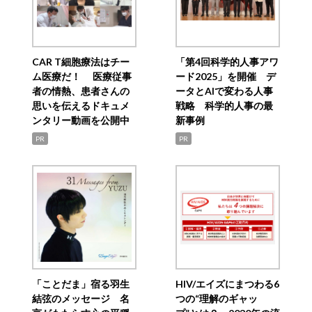
CAR T細胞療法はチー
「第4回科学的人事アワ
ム医療だ！ 医療従事
ード2025」を開催 デ
者の情熱、患者さんの
ータとAIで変わる人事
思いを伝えるドキュメ
戦略 科学的人事の最
ンタリー動画を公開中
新事例
PR
PR
「ことだま」宿る羽生
HIV/エイズにまつわる6
結弦のメッセージ 名
つの“理解のギャッ