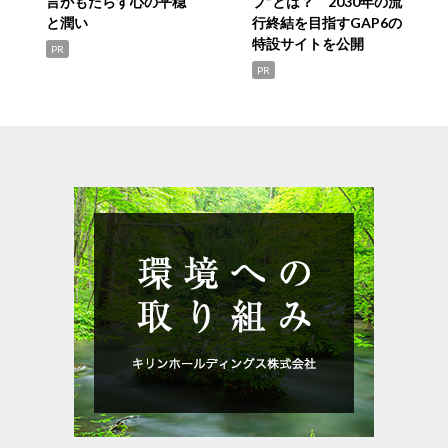
言がもたらす心の平穏
プ”とは？ 2030年の流
と潤い
行終結を目指すGAP6の
特設サイトを公開
PR
PR