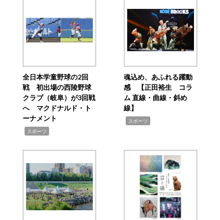
全日本学童野球の2回
魂込め、あふれる躍動
戦 初出場の西陵野球
感 【正田裕生 コラ
クラブ（岐阜）が3回戦
ム 直線・曲線・斜め
へ マクドナルド・ト
線】
ーナメント
,
スポーツ
,
スポーツ