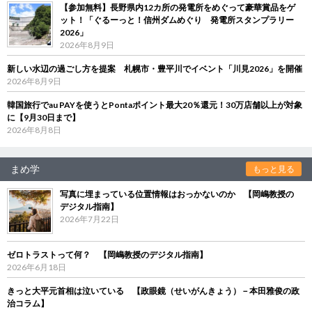
【参加無料】長野県内12カ所の発電所をめぐって豪華賞品をゲ
ット！「ぐるーっと！信州ダムめぐり 発電所スタンプラリー
2026」
2026年8月9日
新しい水辺の過ごし方を提案 札幌市・豊平川でイベント「川見2026」を開催
2026年8月9日
韓国旅行でau PAYを使うとPontaポイント最大20％還元！30万店舗以上が対象
に【9月30日まで】
2026年8月8日
まめ学
もっと見る
写真に埋まっている位置情報はおっかないのか 【岡嶋教授の
デジタル指南】
2026年7月22日
ゼロトラストって何？ 【岡嶋教授のデジタル指南】
2026年6月18日
きっと大平元首相は泣いている 【政眼鏡（せいがんきょう）－本田雅俊の政
治コラム】