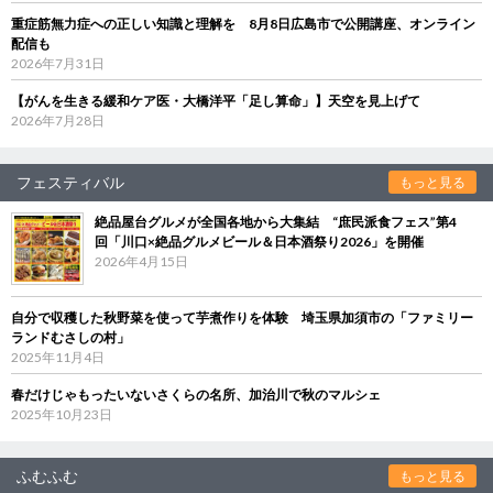
重症筋無力症への正しい知識と理解を 8月8日広島市で公開講座、オンライン
配信も
2026年7月31日
【がんを生きる緩和ケア医・大橋洋平「足し算命」】天空を見上げて
2026年7月28日
フェスティバル
もっと見る
絶品屋台グルメが全国各地から大集結 “庶民派食フェス”第4
回「川口×絶品グルメビール＆日本酒祭り2026」を開催
2026年4月15日
自分で収穫した秋野菜を使って芋煮作りを体験 埼玉県加須市の「ファミリー
ランドむさしの村」
2025年11月4日
春だけじゃもったいないさくらの名所、加治川で秋のマルシェ
2025年10月23日
ふむふむ
もっと見る