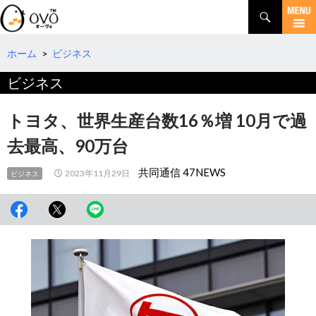
検
索
コ
ン
テ
ホーム
>
ビジネス
ン
ビジネス
ツ
へ
移
トヨタ、世界生産台数16％増 10月で過
動
去最高、90万台
共同通信 47NEWS
2023年11月29日
ビジネス