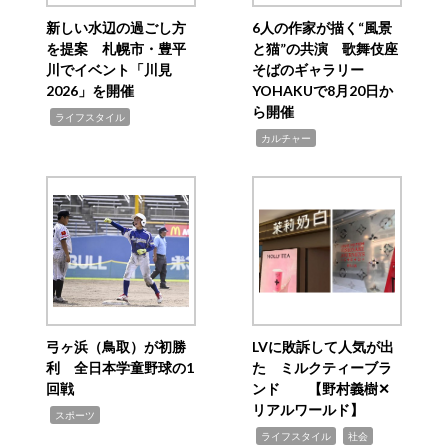
新しい水辺の過ごし方
6人の作家が描く“風景
を提案 札幌市・豊平
と猫”の共演 歌舞伎座
川でイベント「川見
そばのギャラリー
2026」を開催
YOHAKUで8月20日か
ら開催
,
ライフスタイル
,
カルチャー
弓ヶ浜（鳥取）が初勝
LVに敗訴して人気が出
利 全日本学童野球の1
た ミルクティーブラ
回戦
ンド 【野村義樹✕
リアルワールド】
,
スポーツ
,
,
ライフスタイル
社会