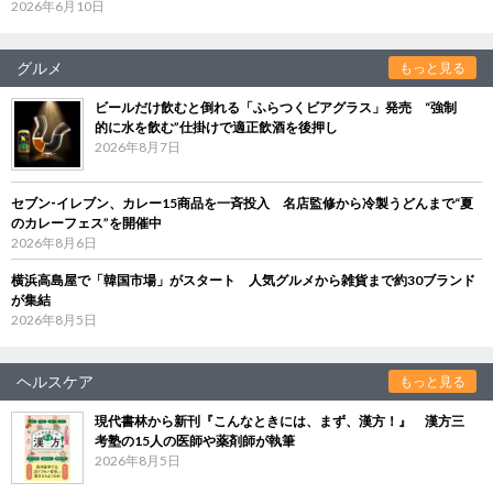
2026年6月10日
グルメ
もっと見る
ビールだけ飲むと倒れる「ふらつくビアグラス」発売 “強制
的に水を飲む”仕掛けで適正飲酒を後押し
2026年8月7日
セブン‐イレブン、カレー15商品を一斉投入 名店監修から冷製うどんまで“夏
のカレーフェス”を開催中
2026年8月6日
横浜高島屋で「韓国市場」がスタート 人気グルメから雑貨まで約30ブランド
が集結
2026年8月5日
ヘルスケア
もっと見る
現代書林から新刊『こんなときには、まず、漢方！』 漢方三
考塾の15人の医師や薬剤師が執筆
2026年8月5日