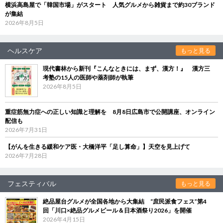
横浜高島屋で「韓国市場」がスタート 人気グルメから雑貨まで約30ブランド
が集結
2026年8月5日
ヘルスケア
もっと見る
現代書林から新刊『こんなときには、まず、漢方！』 漢方三
考塾の15人の医師や薬剤師が執筆
2026年8月5日
重症筋無力症への正しい知識と理解を 8月8日広島市で公開講座、オンライン
配信も
2026年7月31日
【がんを生きる緩和ケア医・大橋洋平「足し算命」】天空を見上げて
2026年7月28日
フェスティバル
もっと見る
絶品屋台グルメが全国各地から大集結 “庶民派食フェス”第4
回「川口×絶品グルメビール＆日本酒祭り2026」を開催
2026年4月15日