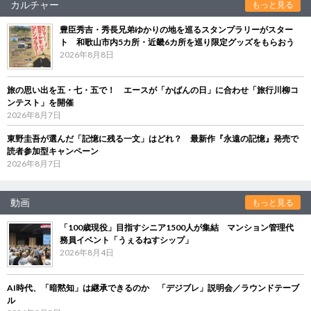
カルチャー
もっと見る
豊臣秀吉・秀長兄弟ゆかりの地を巡るスタンプラリーがスター
ト 和歌山市内5カ所・近畿6カ所を巡り限定グッズをもらおう
2026年8月8日
旅の思い出を五・七・五で！ エースが「かばんの日」に合わせ「旅行川柳コ
ンテスト」を開催
2026年8月7日
東野圭吾が選んだ「記憶に残る一文」はどれ？ 最新作『永遠の記憶』発売で
読者参加型キャンペーン
2026年8月7日
動画
もっと見る
「100歳現役」目指すシニア1500人が集結 マンション管理代
務員イベント「うぇるねすシップ」
2026年8月4日
AI時代、「暗黙知」は継承できるのか 「デジブレ」説明会／ラウンドテーブ
ル