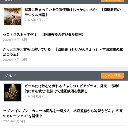
写真に埋まっている位置情報はおっかないのか 【岡嶋教授の
デジタル指南】
2026年7月22日
ゼロトラストって何？ 【岡嶋教授のデジタル指南】
2026年6月18日
きっと大平元首相は泣いている 【政眼鏡（せいがんきょう）－本田雅俊の政
治コラム】
2026年6月10日
グルメ
もっと見る
ビールだけ飲むと倒れる「ふらつくビアグラス」発売 “強制
的に水を飲む”仕掛けで適正飲酒を後押し
2026年8月7日
セブン‐イレブン、カレー15商品を一斉投入 名店監修から冷製うどんまで“夏
のカレーフェス”を開催中
2026年8月6日