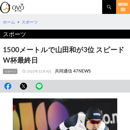
検
索
コ
ン
テ
ホーム
>
スポーツ
ン
スポーツ
ツ
へ
移
1500メートルで山田和が3位 スピード
動
W杯最終日
共同通信 47NEWS
2023年12月4日
スポーツ