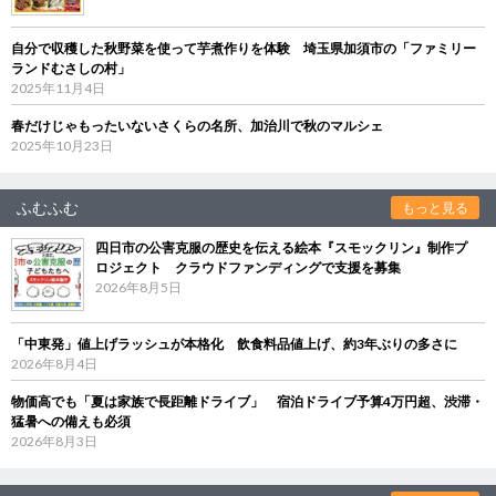
自分で収穫した秋野菜を使って芋煮作りを体験 埼玉県加須市の「ファミリー
ランドむさしの村」
2025年11月4日
春だけじゃもったいないさくらの名所、加治川で秋のマルシェ
2025年10月23日
ふむふむ
もっと見る
四日市の公害克服の歴史を伝える絵本『スモックリン』制作プ
ロジェクト クラウドファンディングで支援を募集
2026年8月5日
「中東発」値上げラッシュが本格化 飲食料品値上げ、約3年ぶりの多さに
2026年8月4日
物価高でも「夏は家族で長距離ドライブ」 宿泊ドライブ予算4万円超、渋滞・
猛暑への備えも必須
2026年8月3日