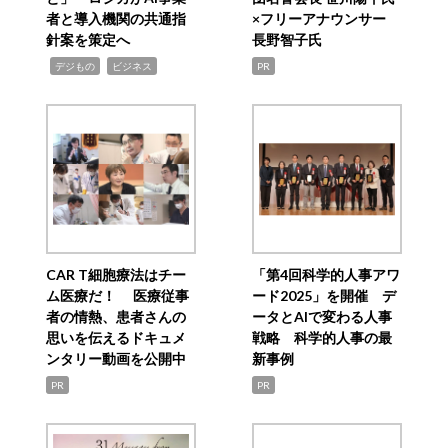
者と導入機関の共通指
×フリーアナウンサー
針案を策定へ
長野智子氏
,
,
デジもの
ビジネス
PR
CAR T細胞療法はチー
「第4回科学的人事アワ
ム医療だ！ 医療従事
ード2025」を開催 デ
者の情熱、患者さんの
ータとAIで変わる人事
思いを伝えるドキュメ
戦略 科学的人事の最
ンタリー動画を公開中
新事例
PR
PR