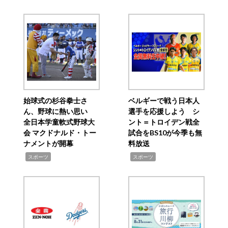
始球式の杉谷拳士さ
ベルギーで戦う日本人
ん、野球に熱い思い
選手を応援しよう シ
全日本学童軟式野球大
ント＝トロイデン戦全
会 マクドナルド・トー
試合をBS10が今季も無
ナメントが開幕
料放送
,
,
スポーツ
スポーツ