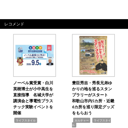
レコメンド
ノーベル賞受賞・白川
豊臣秀吉・秀長兄弟ゆ
英樹博士が小中高生を
かりの地を巡るスタン
直接指導 名城大学が
プラリーがスタート
講演会と導電性プラス
和歌山市内5カ所・近畿
チック実験イベントを
6カ所を巡り限定グッズ
開催
をもらおう
,
,
,
ライフスタイル
カルチャー
ライフスタイ
ル