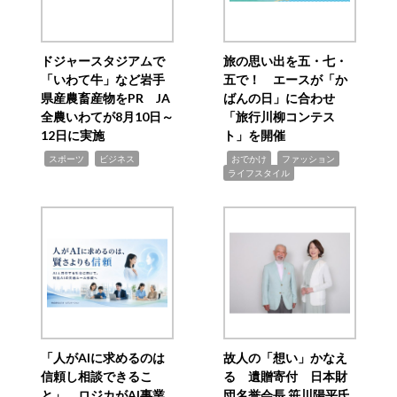
ドジャースタジアムで
旅の思い出を五・七・
「いわて牛」など岩手
五で！ エースが「か
県産農畜産物をPR JA
ばんの日」に合わせ
全農いわてが8月10日～
「旅行川柳コンテス
12日に実施
ト」を開催
,
,
,
,
,
スポーツ
ビジネス
おでかけ
ファッション
ライフスタイル
「人がAIに求めるのは
故人の「想い」かなえ
信頼し相談できるこ
る 遺贈寄付 日本財
と」 ロジカがAI事業
団名誉会長 笹川陽平氏