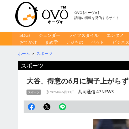
OVO [オーヴォ]
話題の情報を発信するサイト
コンテンツへ移動
検
SDGs
ジェンダー
ライフスタイル
エンタメ
索
おでかけ
まめ学
デジもの
ペット
ビジネ
ホーム
>
スポーツ
スポーツ
大谷、得意の6月に調子上がらず 
共同通信 47NEWS
2024年6月11日
スポーツ