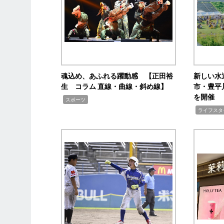
魂込め、あふれる躍動感 【正田裕
新しい水
生 コラム 直線・曲線・斜め線】
市・豊平
を開催
,
スポーツ
,
ライフスタ