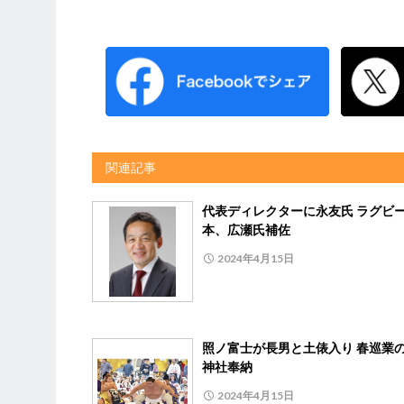
関連記事
代表ディレクターに永友氏 ラグビ
本、広瀬氏補佐
2024年4月15日
照ノ富士が長男と土俵入り 春巡業
神社奉納
2024年4月15日