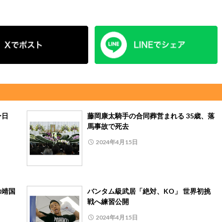
ー日
藤岡康太騎手の合同葬営まれる 35歳、落
馬事故で死去
2024年4月15日
の靖国
バンタム級武居「絶対、KO」 世界初挑
戦へ練習公開
2024年4月15日