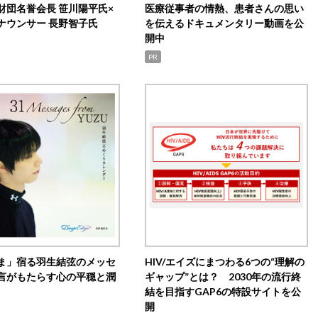
財団名誉会長 笹川陽平氏×
医療従事者の情熱、患者さんの思い
ナウンサー 長野智子氏
を伝えるドキュメンタリー動画を公
開中
PR
ま」宿る羽生結弦のメッセ
HIV/エイズにまつわる6つの“理解の
言がもたらす心の平穏と潤
ギャップ”とは？ 2030年の流行終
結を目指すGAP6の特設サイトを公
開