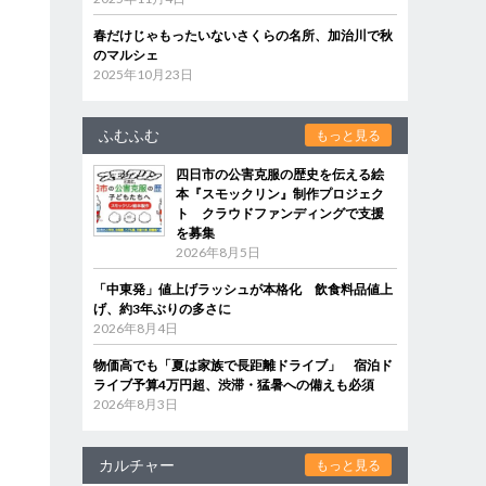
春だけじゃもったいないさくらの名所、加治川で秋
のマルシェ
2025年10月23日
ふむふむ
もっと見る
四日市の公害克服の歴史を伝える絵
本『スモックリン』制作プロジェク
ト クラウドファンディングで支援
を募集
2026年8月5日
「中東発」値上げラッシュが本格化 飲食料品値上
げ、約3年ぶりの多さに
2026年8月4日
物価高でも「夏は家族で長距離ドライブ」 宿泊ド
ライブ予算4万円超、渋滞・猛暑への備えも必須
2026年8月3日
カルチャー
もっと見る