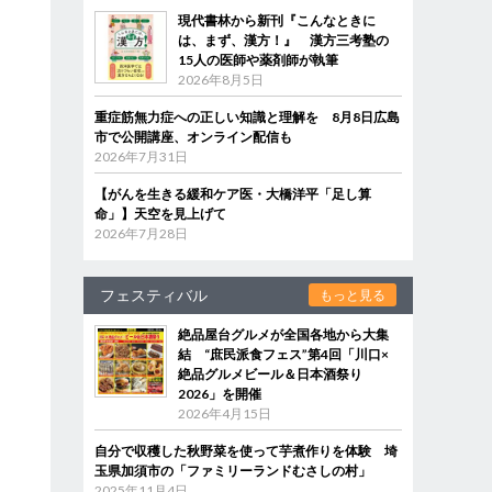
現代書林から新刊『こんなときに
は、まず、漢方！』 漢方三考塾の
15人の医師や薬剤師が執筆
2026年8月5日
重症筋無力症への正しい知識と理解を 8月8日広島
市で公開講座、オンライン配信も
2026年7月31日
【がんを生きる緩和ケア医・大橋洋平「足し算
命」】天空を見上げて
2026年7月28日
フェスティバル
もっと見る
絶品屋台グルメが全国各地から大集
結 “庶民派食フェス”第4回「川口×
絶品グルメビール＆日本酒祭り
2026」を開催
2026年4月15日
自分で収穫した秋野菜を使って芋煮作りを体験 埼
玉県加須市の「ファミリーランドむさしの村」
2025年11月4日