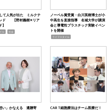
訴して人気が出た ミルクテ
ノーベル賞受賞・白川英樹博士が小
ンド 【野村義樹✕リア
中高生を直接指導 名城大学が講演
ド】
会と導電性プラスチック実験イベン
トを開催
,
イル
社会
,
ライフスタイル
想い」かなえる 遺贈寄
CAR T細胞療法はチーム医療だ！