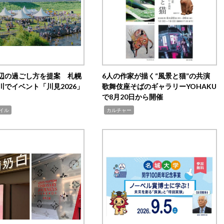
辺の過ごし方を提案 札幌
6人の作家が描く“風景と猫”の共演
川でイベント「川見2026」
歌舞伎座そばのギャラリーYOHAKU
で8月20日から開催
,
イル
カルチャー