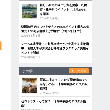
新しい水辺の過ごし方を提案 札幌
市・豊平川でイベント「川見2026」
を開催
2026年8月9日
韓国旅行でau PAYを使うとPontaポイント最大20％
還元！30万店舗以上が対象に【9月30日まで】
2026年8月8日
ノーベル賞受賞・白川英樹博士が小中高生を直接指
導 名城大学が講演会と導電性プラスチック実験イ
ベントを開催
2026年8月8日
まめ学
もっと見る
写真に埋まっている位置情報はおっ
かないのか 【岡嶋教授のデジタル
指南】
2026年7月22日
ゼロトラストって何？ 【岡嶋教授のデジタル指
南】