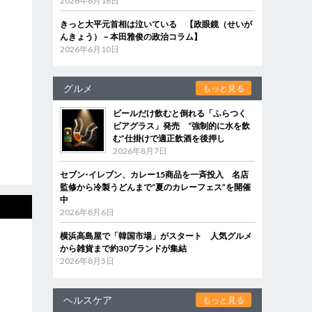
2026年6月18日
きっと大平元首相は泣いている 【政眼鏡（せいが
んきょう）－本田雅俊の政治コラム】
2026年6月10日
グルメ
もっと見る
ビールだけ飲むと倒れる「ふらつく
ビアグラス」発売 “強制的に水を飲
む”仕掛けで適正飲酒を後押し
2026年8月7日
セブン‐イレブン、カレー15商品を一斉投入 名店
監修から冷製うどんまで“夏のカレーフェス”を開催
中
2026年8月6日
横浜高島屋で「韓国市場」がスタート 人気グルメ
から雑貨まで約30ブランドが集結
2026年8月5日
ヘルスケア
もっと見る