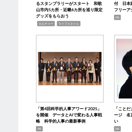
るスタンプラリーがスタート 和歌
付 日本
山市内5カ所・近畿6カ所を巡り限定
フリーア
グッズをもらおう
PR
,
,
カルチャー
ライフスタイル
「第4回科学的人事アワード2025」
「ことだ
を開催 データとAIで変わる人事戦
ージ 名
略 科学的人事の最新事例
い
PR
PR