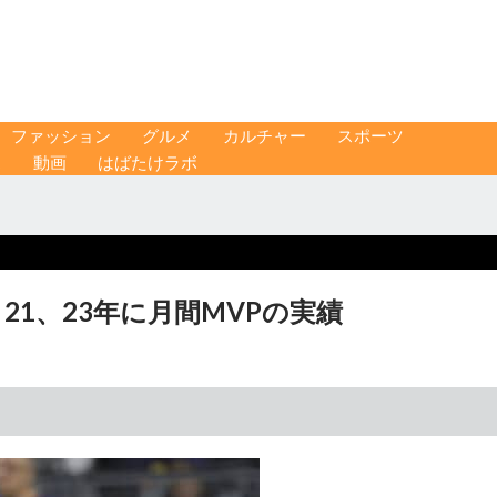
ファッション
グルメ
カルチャー
スポーツ
ス
動画
はばたけラボ
21、23年に月間MVPの実績