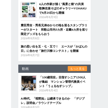
6人の作家が描く“風景と猫”の共演
歌舞伎座そばのギャラリーYOHAKU
で8月20日から開催
2026年8月9日
豊臣秀吉・秀長兄弟ゆかりの地を巡るスタンプラリ
ーがスタート 和歌山市内5カ所・近畿6カ所を巡り
限定グッズをもらおう
2026年8月8日
旅の思い出を五・七・五で！ エースが「かばんの
日」に合わせ「旅行川柳コンテスト」を開催
2026年8月7日
動画
もっと見る
「100歳現役」目指すシニア1500人
が集結 マンション管理代務員イベ
ント「うぇるねすシップ」
2026年8月4日
AI時代、「暗黙知」は継承できるのか 「デジブ
レ」説明会／ラウンドテーブル
2026年8月3日