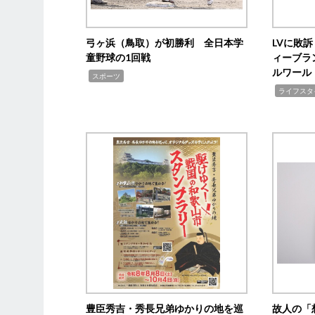
弓ヶ浜（鳥取）が初勝利 全日本学
LVに敗
童野球の1回戦
ィーブラ
ルワール
,
スポーツ
,
ライフスタ
豊臣秀吉・秀長兄弟ゆかりの地を巡
故人の「