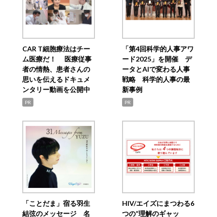
CAR T細胞療法はチー
「第4回科学的人事アワ
ム医療だ！ 医療従事
ード2025」を開催 デ
者の情熱、患者さんの
ータとAIで変わる人事
思いを伝えるドキュメ
戦略 科学的人事の最
ンタリー動画を公開中
新事例
PR
PR
「ことだま」宿る羽生
HIV/エイズにまつわる6
結弦のメッセージ 名
つの“理解のギャッ