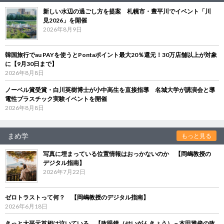
新しい水辺の過ごし方を提案 札幌市・豊平川でイベント「川
見2026」を開催
2026年8月9日
韓国旅行でau PAYを使うとPontaポイント最大20％還元！30万店舗以上が対象
に【9月30日まで】
2026年8月8日
ノーベル賞受賞・白川英樹博士が小中高生を直接指導 名城大学が講演会と導
電性プラスチック実験イベントを開催
2026年8月8日
まめ学
もっと見る
写真に埋まっている位置情報はおっかないのか 【岡嶋教授の
デジタル指南】
2026年7月22日
ゼロトラストって何？ 【岡嶋教授のデジタル指南】
2026年6月18日
きっと大平元首相は泣いている 【政眼鏡（せいがんきょう）－本田雅俊の政