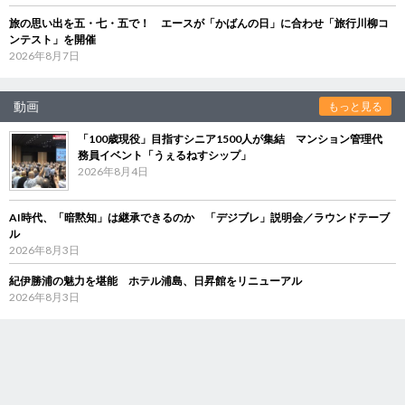
旅の思い出を五・七・五で！ エースが「かばんの日」に合わせ「旅行川柳コ
ンテスト」を開催
2026年8月7日
動画
もっと見る
「100歳現役」目指すシニア1500人が集結 マンション管理代
務員イベント「うぇるねすシップ」
2026年8月4日
AI時代、「暗黙知」は継承できるのか 「デジブレ」説明会／ラウンドテーブ
ル
2026年8月3日
紀伊勝浦の魅力を堪能 ホテル浦島、日昇館をリニューアル
2026年8月3日