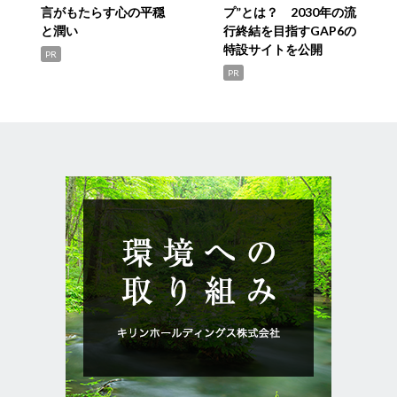
言がもたらす心の平穏
プ”とは？ 2030年の流
と潤い
行終結を目指すGAP6の
特設サイトを公開
PR
PR