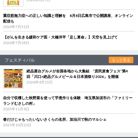
重症筋無力症への正しい知識と理解を 8月8日広島市で公開講座、オンライン
配信も
2026年7月31日
【がんを生きる緩和ケア医・大橋洋平「足し算命」】天空を見上げて
2026年7月28日
フェスティバル
もっと見る
絶品屋台グルメが全国各地から大集結 “庶民派食フェス”第4
回「川口×絶品グルメビール＆日本酒祭り2026」を開催
2026年4月15日
自分で収穫した秋野菜を使って芋煮作りを体験 埼玉県加須市の「ファミリー
ランドむさしの村」
2025年11月4日
春だけじゃもったいないさくらの名所、加治川で秋のマルシェ
2025年10月23日