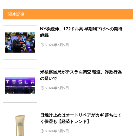
関連記事
NY株続伸、172ドル高 早期利下げへの期待
継続
2024年5月9日
米検察当局がテスラを調査 報道、詐欺行為
の疑いで
2024年5月9日
日焼け止めはオートリペアがカギ 落ちにく
く保湿も【経済トレンド】
2024年5月9日