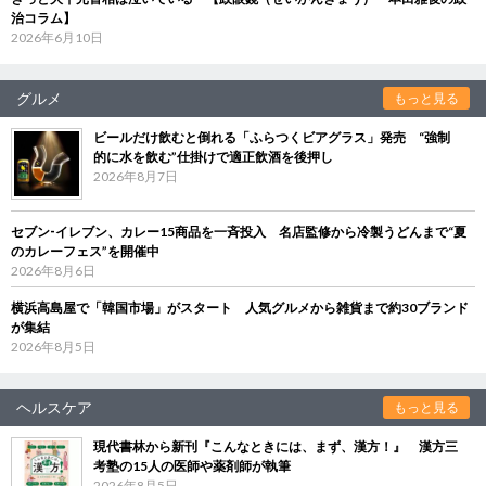
治コラム】
2026年6月10日
グルメ
もっと見る
ビールだけ飲むと倒れる「ふらつくビアグラス」発売 “強制
的に水を飲む”仕掛けで適正飲酒を後押し
2026年8月7日
セブン‐イレブン、カレー15商品を一斉投入 名店監修から冷製うどんまで“夏
のカレーフェス”を開催中
2026年8月6日
横浜高島屋で「韓国市場」がスタート 人気グルメから雑貨まで約30ブランド
が集結
2026年8月5日
ヘルスケア
もっと見る
現代書林から新刊『こんなときには、まず、漢方！』 漢方三
考塾の15人の医師や薬剤師が執筆
2026年8月5日