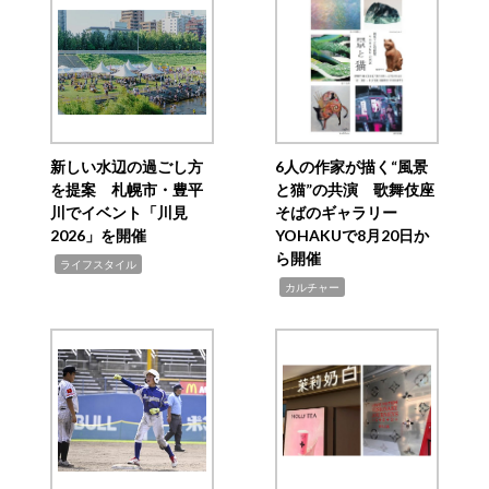
新しい水辺の過ごし方
6人の作家が描く“風景
を提案 札幌市・豊平
と猫”の共演 歌舞伎座
川でイベント「川見
そばのギャラリー
2026」を開催
YOHAKUで8月20日か
ら開催
,
ライフスタイル
,
カルチャー