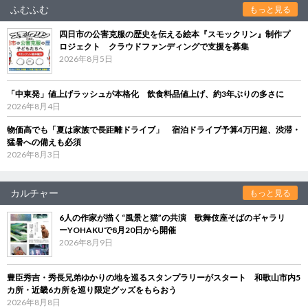
ふむふむ
もっと見る
四日市の公害克服の歴史を伝える絵本『スモックリン』制作プ
ロジェクト クラウドファンディングで支援を募集
2026年8月5日
「中東発」値上げラッシュが本格化 飲食料品値上げ、約3年ぶりの多さに
2026年8月4日
物価高でも「夏は家族で長距離ドライブ」 宿泊ドライブ予算4万円超、渋滞・
猛暑への備えも必須
2026年8月3日
カルチャー
もっと見る
6人の作家が描く“風景と猫”の共演 歌舞伎座そばのギャラリ
ーYOHAKUで8月20日から開催
2026年8月9日
豊臣秀吉・秀長兄弟ゆかりの地を巡るスタンプラリーがスタート 和歌山市内5
カ所・近畿6カ所を巡り限定グッズをもらおう
2026年8月8日