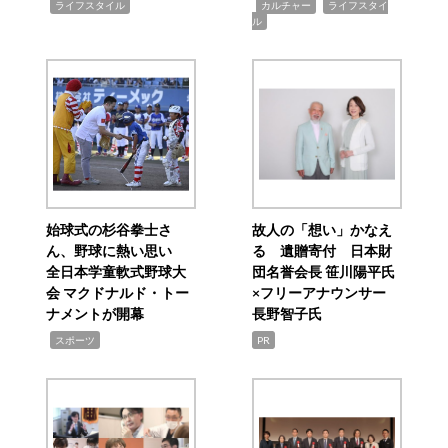
,
,
,
ライフスタイル
カルチャー
ライフスタイ
ル
始球式の杉谷拳士さ
故人の「想い」かなえ
ん、野球に熱い思い
る 遺贈寄付 日本財
全日本学童軟式野球大
団名誉会長 笹川陽平氏
会 マクドナルド・トー
×フリーアナウンサー
ナメントが開幕
長野智子氏
,
スポーツ
PR