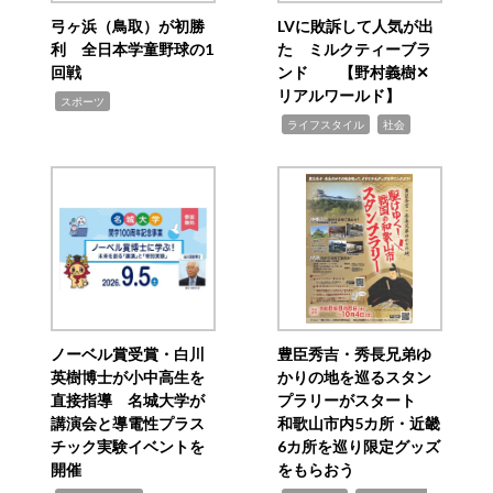
弓ヶ浜（鳥取）が初勝
LVに敗訴して人気が出
利 全日本学童野球の1
た ミルクティーブラ
回戦
ンド 【野村義樹✕
リアルワールド】
,
スポーツ
,
,
ライフスタイル
社会
ノーベル賞受賞・白川
豊臣秀吉・秀長兄弟ゆ
英樹博士が小中高生を
かりの地を巡るスタン
直接指導 名城大学が
プラリーがスタート
講演会と導電性プラス
和歌山市内5カ所・近畿
チック実験イベントを
6カ所を巡り限定グッズ
開催
をもらおう