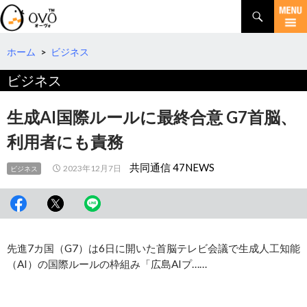
検
索
コ
ン
テ
ホーム
>
ビジネス
ン
ビジネス
ツ
へ
移
生成AI国際ルールに最終合意 G7首脳、
動
利用者にも責務
共同通信 47NEWS
2023年12月7日
ビジネス
先進7カ国（G7）は6日に開いた首脳テレビ会議で生成人工知能
（AI）の国際ルールの枠組み「広島AIプ……