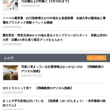
万店舗以上が対象に【9月30日まで】
2026年8月8日
ノーベル賞受賞・白川英樹博士が小中高生を直接指導 名城大学が講演会と導
電性プラスチック実験イベントを開催
2026年8月8日
豊臣秀吉・秀長兄弟ゆかりの地を巡るスタンプラリーがスタート 和歌山市内5
カ所・近畿6カ所を巡り限定グッズをもらおう
2026年8月8日
まめ学
もっと見る
写真に埋まっている位置情報はおっかないのか 【岡嶋教授の
デジタル指南】
2026年7月22日
ゼロトラストって何？ 【岡嶋教授のデジタル指南】
2026年6月18日
きっと大平元首相は泣いている 【政眼鏡（せいがんきょう）－本田雅俊の政
治コラム】
2026年6月10日