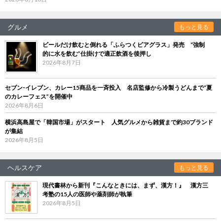
グルメ
もっと見る
ビールだけ飲むと倒れる「ふらつくビアグラス」発売 “強制
的に水を飲む”仕掛けで適正飲酒を後押し
2026年8月7日
セブン‐イレブン、カレー15商品を一斉投入 名店監修から冷製うどんまで“夏
のカレーフェス”を開催中
2026年8月6日
横浜高島屋で「韓国市場」がスタート 人気グルメから雑貨まで約30ブランド
が集結
2026年8月5日
ヘルスケア
もっと見る
現代書林から新刊『こんなときには、まず、漢方！』 漢方三
考塾の15人の医師や薬剤師が執筆
2026年8月5日