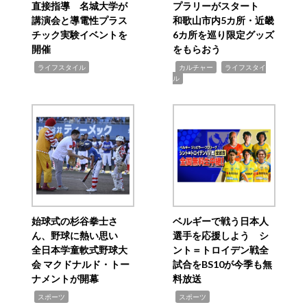
直接指導 名城大学が
プラリーがスタート
講演会と導電性プラス
和歌山市内5カ所・近畿
チック実験イベントを
6カ所を巡り限定グッズ
開催
をもらおう
,
,
,
ライフスタイル
カルチャー
ライフスタイ
ル
始球式の杉谷拳士さ
ベルギーで戦う日本人
ん、野球に熱い思い
選手を応援しよう シ
全日本学童軟式野球大
ント＝トロイデン戦全
会 マクドナルド・トー
試合をBS10が今季も無
ナメントが開幕
料放送
,
,
スポーツ
スポーツ