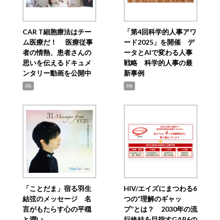
CAR T細胞療法はチー
「第4回科学的人事アワ
ム医療だ！ 医療従事
ード2025」を開催 デ
者の情熱、患者さんの
ータとAIで変わる人事
思いを伝えるドキュメ
戦略 科学的人事の最
ンタリー動画を公開中
新事例
PR
PR
「ことだま」宿る羽生
HIV/エイズにまつわる6
結弦のメッセージ 名
つの“理解のギャッ
言がもたらす心の平穏
プ”とは？ 2030年の流
と潤い
行終結を目指すGAP6の