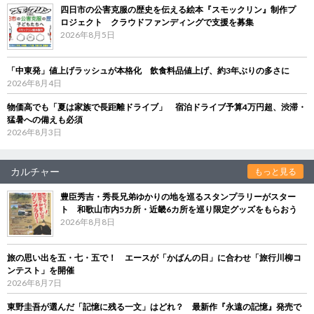
四日市の公害克服の歴史を伝える絵本『スモックリン』制作プ
ロジェクト クラウドファンディングで支援を募集
2026年8月5日
「中東発」値上げラッシュが本格化 飲食料品値上げ、約3年ぶりの多さに
2026年8月4日
物価高でも「夏は家族で長距離ドライブ」 宿泊ドライブ予算4万円超、渋滞・
猛暑への備えも必須
2026年8月3日
カルチャー
もっと見る
豊臣秀吉・秀長兄弟ゆかりの地を巡るスタンプラリーがスター
ト 和歌山市内5カ所・近畿6カ所を巡り限定グッズをもらおう
2026年8月8日
旅の思い出を五・七・五で！ エースが「かばんの日」に合わせ「旅行川柳コ
ンテスト」を開催
2026年8月7日
東野圭吾が選んだ「記憶に残る一文」はどれ？ 最新作『永遠の記憶』発売で