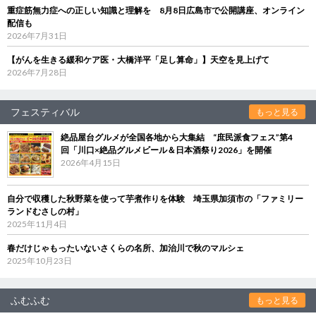
重症筋無力症への正しい知識と理解を 8月8日広島市で公開講座、オンライン
配信も
2026年7月31日
【がんを生きる緩和ケア医・大橋洋平「足し算命」】天空を見上げて
2026年7月28日
フェスティバル
もっと見る
絶品屋台グルメが全国各地から大集結 “庶民派食フェス”第4
回「川口×絶品グルメビール＆日本酒祭り2026」を開催
2026年4月15日
自分で収穫した秋野菜を使って芋煮作りを体験 埼玉県加須市の「ファミリー
ランドむさしの村」
2025年11月4日
春だけじゃもったいないさくらの名所、加治川で秋のマルシェ
2025年10月23日
ふむふむ
もっと見る