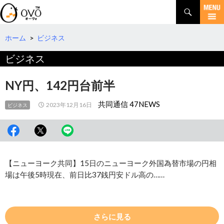
検
索
コ
ン
テ
ホーム
>
ビジネス
ン
ビジネス
ツ
へ
移
NY円、142円台前半
動
共同通信 47NEWS
2023年12月16日
ビジネス
【ニューヨーク共同】15日のニューヨーク外国為替市場の円相
場は午後5時現在、前日比37銭円安ドル高の……
さらに見る