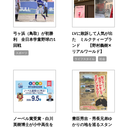
弓ヶ浜（鳥取）が初勝
LVに敗訴して人気が出
利 全日本学童野球の1
た ミルクティーブラ
回戦
ンド 【野村義樹✕
リアルワールド】
,
スポーツ
,
,
ライフスタイル
社会
ノーベル賞受賞・白川
豊臣秀吉・秀長兄弟ゆ
英樹博士が小中高生を
かりの地を巡るスタン