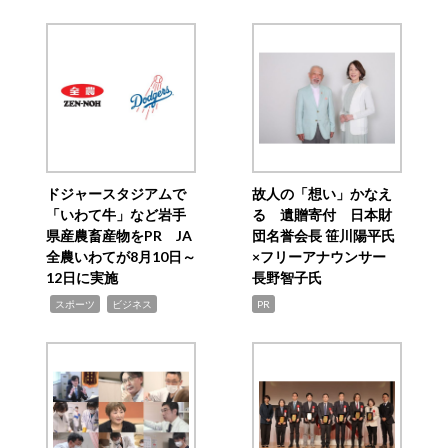
ドジャースタジアムで
故人の「想い」かなえ
「いわて牛」など岩手
る 遺贈寄付 日本財
県産農畜産物をPR JA
団名誉会長 笹川陽平氏
全農いわてが8月10日～
×フリーアナウンサー
12日に実施
長野智子氏
,
,
スポーツ
ビジネス
PR