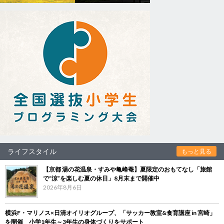
ライフスタイル
もっと見る
【京都 湯の花温泉・すみや亀峰菴】夏限定のおもてなし「旅館
で“涼”を楽しむ夏の休日」8月末まで開催中
2026年8月6日
横浜F・マリノス×日清オイリオグループ、「サッカー教室&食育講座 in 宮崎」
を開催 小学1年生～3年生の身体づくりをサポート