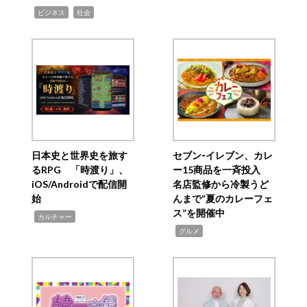
,
,
ビジネス
社会
日本史と世界史を旅す
セブン‐イレブン、カレ
るRPG 「時渡り」、
ー15商品を一斉投入
iOS/Androidで配信開
名店監修から冷製うど
始
んまで“夏のカレーフェ
ス”を開催中
,
カルチャー
,
グルメ