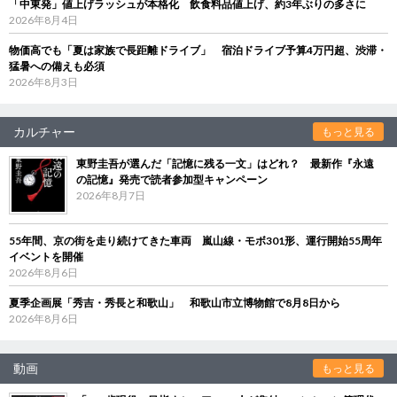
「中東発」値上げラッシュが本格化 飲食料品値上げ、約3年ぶりの多さに
2026年8月4日
物価高でも「夏は家族で長距離ドライブ」 宿泊ドライブ予算4万円超、渋滞・
猛暑への備えも必須
2026年8月3日
カルチャー
もっと見る
東野圭吾が選んだ「記憶に残る一文」はどれ？ 最新作『永遠
の記憶』発売で読者参加型キャンペーン
2026年8月7日
55年間、京の街を走り続けてきた車両 嵐山線・モボ301形、運行開始55周年
イベントを開催
2026年8月6日
夏季企画展「秀吉・秀長と和歌山」 和歌山市立博物館で8月8日から
2026年8月6日
動画
もっと見る