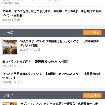
2026年8月6日
55年間、京の街を走り続けてきた車両 嵐山線・モボ301形、運行開始55周年
イベントを開催
2026年8月6日
まめ学
もっと見る
写真に埋まっている位置情報はおっかないのか 【岡嶋教授の
デジタル指南】
2026年7月22日
ゼロトラストって何？ 【岡嶋教授のデジタル指南】
2026年6月18日
きっと大平元首相は泣いている 【政眼鏡（せいがんきょう）－本田雅俊の政
治コラム】
2026年6月10日
グルメ
もっと見る
セブン‐イレブン、カレー15商品を一斉投入 名店監修から冷