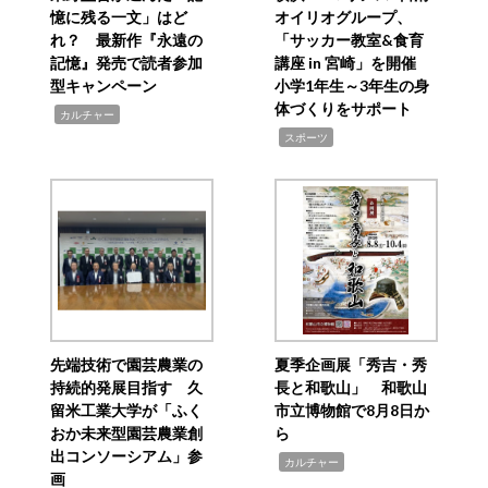
憶に残る一文」はど
オイリオグループ、
れ？ 最新作『永遠の
「サッカー教室&食育
記憶』発売で読者参加
講座 in 宮崎」を開催
型キャンペーン
小学1年生～3年生の身
体づくりをサポート
,
カルチャー
,
スポーツ
先端技術で園芸農業の
夏季企画展「秀吉・秀
持続的発展目指す 久
長と和歌山」 和歌山
留米工業大学が「ふく
市立博物館で8月8日か
おか未来型園芸農業創
ら
出コンソーシアム」参
,
カルチャー
画