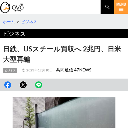
検
索
コ
ン
テ
ホーム
>
ビジネス
ン
ビジネス
ツ
へ
移
日鉄、USスチール買収へ 2兆円、日米
動
大型再編
共同通信 47NEWS
2023年12月18日
ビジネス