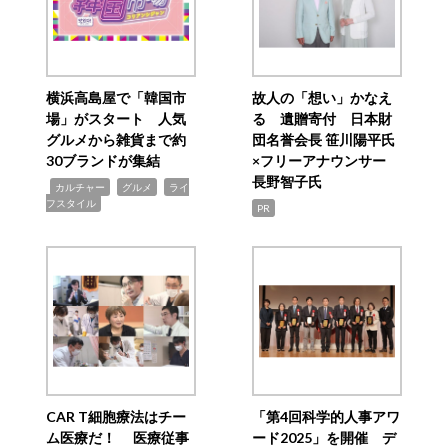
横浜高島屋で「韓国市
故人の「想い」かなえ
場」がスタート 人気
る 遺贈寄付 日本財
グルメから雑貨まで約
団名誉会長 笹川陽平氏
30ブランドが集結
×フリーアナウンサー
長野智子氏
,
,
,
カルチャー
グルメ
ライ
フスタイル
PR
CAR T細胞療法はチー
「第4回科学的人事アワ
ム医療だ！ 医療従事
ード2025」を開催 デ