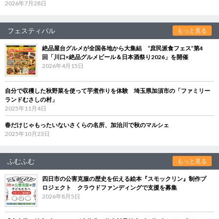
2026年7月28日
フェスティバル
もっと見る
絶品屋台グルメが全国各地から大集結 “庶民派食フェス”第4
回「川口×絶品グルメビール＆日本酒祭り2026」を開催
2026年4月15日
自分で収穫した秋野菜を使って芋煮作りを体験 埼玉県加須市の「ファミリー
ランドむさしの村」
2025年11月4日
春だけじゃもったいないさくらの名所、加治川で秋のマルシェ
2025年10月23日
ふむふむ
もっと見る
四日市の公害克服の歴史を伝える絵本『スモックリン』制作プ
ロジェクト クラウドファンディングで支援を募集
2026年8月5日