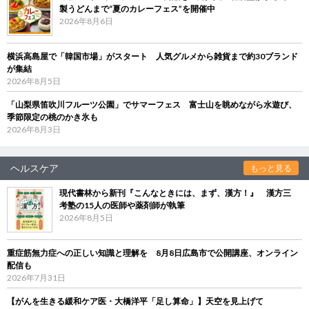
製うどんまで“夏のカレーフェス”を開催中
2026年8月6日
横浜高島屋で「韓国市場」がスタート 人気グルメから雑貨まで約30ブランド
が集結
2026年8月5日
「山梨県笛吹川フルーツ公園」でサマーフェス 富士山を眺めながら水遊び、
季節限定の桃のかき氷も
2026年8月3日
ヘルスケア
もっと見る
現代書林から新刊『こんなときには、まず、漢方！』 漢方三
考塾の15人の医師や薬剤師が執筆
2026年8月5日
重症筋無力症への正しい知識と理解を 8月8日広島市で公開講座、オンライン
配信も
2026年7月31日
【がんを生きる緩和ケア医・大橋洋平「足し算命」】天空を見上げて