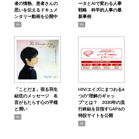
者の情熱、患者さんの
ータとAIで変わる人事
思いを伝えるドキュメ
戦略 科学的人事の最
ンタリー動画を公開中
新事例
PR
PR
「ことだま」宿る羽生
HIV/エイズにまつわる6
結弦のメッセージ 名
つの“理解のギャッ
言がもたらす心の平穏
プ”とは？ 2030年の流
と潤い
行終結を目指すGAP6の
特設サイトを公開
PR
PR