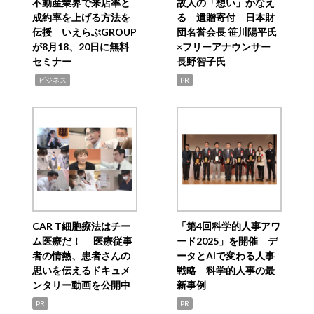
不動産業界で来店率と
故人の「想い」かなえ
成約率を上げる方法を
る 遺贈寄付 日本財
伝授 いえらぶGROUP
団名誉会長 笹川陽平氏
が8月18、20日に無料
×フリーアナウンサー
セミナー
長野智子氏
,
ビジネス
PR
CAR T細胞療法はチー
「第4回科学的人事アワ
ム医療だ！ 医療従事
ード2025」を開催 デ
者の情熱、患者さんの
ータとAIで変わる人事
思いを伝えるドキュメ
戦略 科学的人事の最
ンタリー動画を公開中
新事例
PR
PR