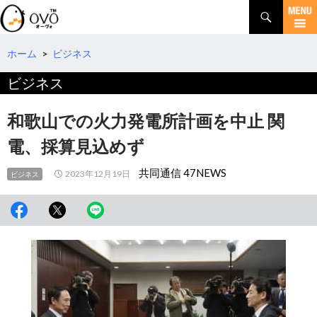
検
索
コ
ン
テ
ホーム
>
ビジネス
ン
ビジネス
ツ
へ
移
和歌山での火力発電所計画を中止 関
動
電、採算見込めず
共同通信 47NEWS
2023年12月19日
ビジネス