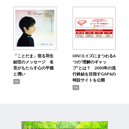
「ことだま」宿る羽生
HIV/エイズにまつわる6
結弦のメッセージ 名
つの“理解のギャッ
言がもたらす心の平穏
プ”とは？ 2030年の流
と潤い
行終結を目指すGAP6の
特設サイトを公開
PR
PR