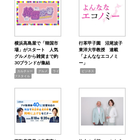
横浜高島屋で「韓国市
行革甲子園 沼尾波子
場」がスタート 人気
東洋大学教授 連載
グルメから雑貨まで約
「よんななエコノミ
30ブランドが集結
ー」
,
,
,
,
カルチャー
グルメ
ライ
ビジネス
フスタイル