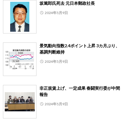
坂篤郎氏死去 元日本郵政社長
2024年5月9日
景気動向指数2.4ポイント上昇 3カ月ぶり、
基調判断維持
2024年5月9日
非正規賃上げ、一定成果 春闘実行委が中間
報告
2024年5月9日