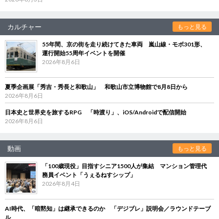
カルチャー
もっと見る
55年間、京の街を走り続けてきた車両 嵐山線・モボ301形、
運行開始55周年イベントを開催
2026年8月6日
夏季企画展「秀吉・秀長と和歌山」 和歌山市立博物館で8月8日から
2026年8月6日
日本史と世界史を旅するRPG 「時渡り」、iOS/Androidで配信開始
2026年8月6日
動画
もっと見る
「100歳現役」目指すシニア1500人が集結 マンション管理代
務員イベント「うぇるねすシップ」
2026年8月4日
AI時代、「暗黙知」は継承できるのか 「デジブレ」説明会／ラウンドテーブ
ル