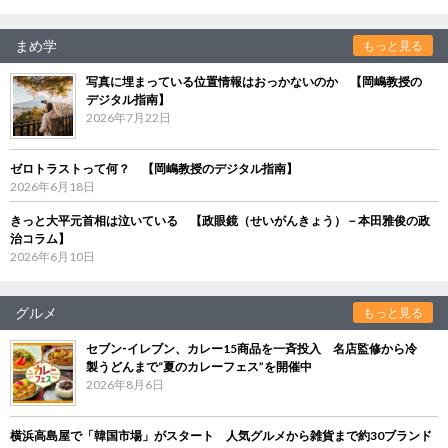
まめ学
もっと見る
写真に埋まっている位置情報はおっかないのか 【岡嶋教授の
デジタル指南】
2026年7月22日
ゼロトラストって何？ 【岡嶋教授のデジタル指南】
2026年6月18日
きっと大平元首相は泣いている 【政眼鏡（せいがんきょう）－本田雅俊の政
治コラム】
2026年6月10日
グルメ
もっと見る
セブン‐イレブン、カレー15商品を一斉投入 名店監修から冷
製うどんまで“夏のカレーフェス”を開催中
2026年8月6日
横浜高島屋で「韓国市場」がスタート 人気グルメから雑貨まで約30ブランド