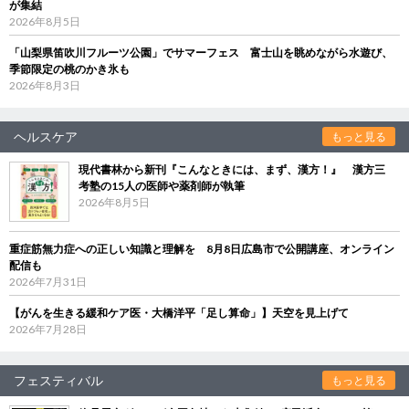
が集結
2026年8月5日
「山梨県笛吹川フルーツ公園」でサマーフェス 富士山を眺めながら水遊び、
季節限定の桃のかき氷も
2026年8月3日
ヘルスケア
もっと見る
現代書林から新刊『こんなときには、まず、漢方！』 漢方三
考塾の15人の医師や薬剤師が執筆
2026年8月5日
重症筋無力症への正しい知識と理解を 8月8日広島市で公開講座、オンライン
配信も
2026年7月31日
【がんを生きる緩和ケア医・大橋洋平「足し算命」】天空を見上げて
2026年7月28日
フェスティバル
もっと見る