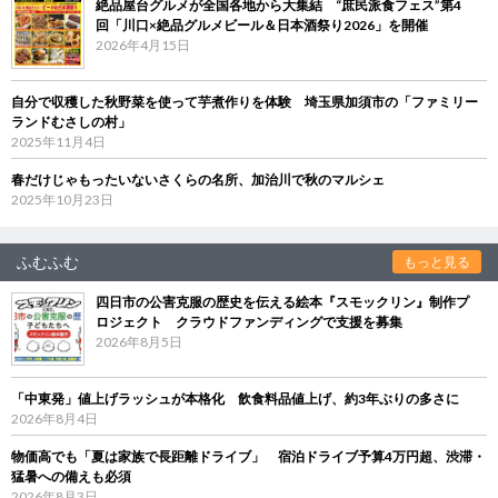
絶品屋台グルメが全国各地から大集結 “庶民派食フェス”第4
回「川口×絶品グルメビール＆日本酒祭り2026」を開催
2026年4月15日
自分で収穫した秋野菜を使って芋煮作りを体験 埼玉県加須市の「ファミリー
ランドむさしの村」
2025年11月4日
春だけじゃもったいないさくらの名所、加治川で秋のマルシェ
2025年10月23日
ふむふむ
もっと見る
四日市の公害克服の歴史を伝える絵本『スモックリン』制作プ
ロジェクト クラウドファンディングで支援を募集
2026年8月5日
「中東発」値上げラッシュが本格化 飲食料品値上げ、約3年ぶりの多さに
2026年8月4日
物価高でも「夏は家族で長距離ドライブ」 宿泊ドライブ予算4万円超、渋滞・
猛暑への備えも必須
2026年8月3日