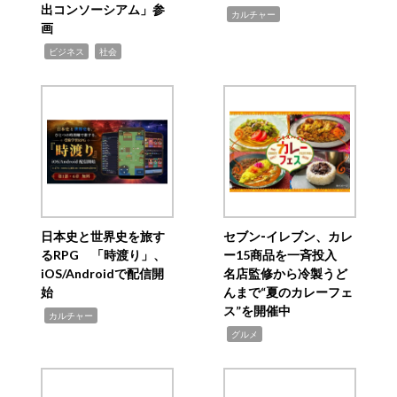
出コンソーシアム」参
,
カルチャー
画
,
,
ビジネス
社会
日本史と世界史を旅す
セブン‐イレブン、カレ
るRPG 「時渡り」、
ー15商品を一斉投入
iOS/Androidで配信開
名店監修から冷製うど
始
んまで“夏のカレーフェ
ス”を開催中
,
カルチャー
,
グルメ