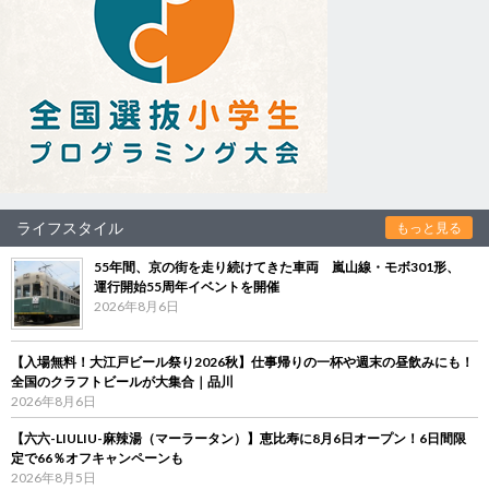
ライフスタイル
もっと見る
55年間、京の街を走り続けてきた車両 嵐山線・モボ301形、
運行開始55周年イベントを開催
2026年8月6日
【入場無料！大江戸ビール祭り2026秋】仕事帰りの一杯や週末の昼飲みにも！
全国のクラフトビールが大集合｜品川
2026年8月6日
【六六-LIULIU-麻辣湯（マーラータン）】恵比寿に8月6日オープン！6日間限
定で66％オフキャンペーンも
2026年8月5日