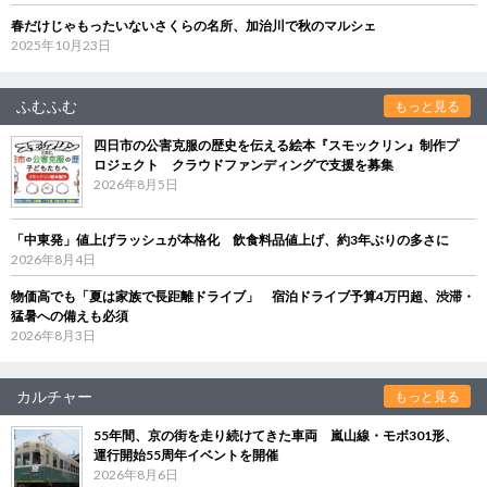
春だけじゃもったいないさくらの名所、加治川で秋のマルシェ
2025年10月23日
ふむふむ
もっと見る
四日市の公害克服の歴史を伝える絵本『スモックリン』制作プ
ロジェクト クラウドファンディングで支援を募集
2026年8月5日
「中東発」値上げラッシュが本格化 飲食料品値上げ、約3年ぶりの多さに
2026年8月4日
物価高でも「夏は家族で長距離ドライブ」 宿泊ドライブ予算4万円超、渋滞・
猛暑への備えも必須
2026年8月3日
カルチャー
もっと見る
55年間、京の街を走り続けてきた車両 嵐山線・モボ301形、
運行開始55周年イベントを開催
2026年8月6日