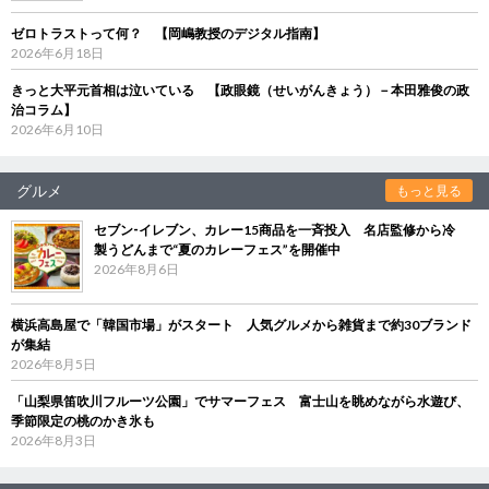
ゼロトラストって何？ 【岡嶋教授のデジタル指南】
2026年6月18日
きっと大平元首相は泣いている 【政眼鏡（せいがんきょう）－本田雅俊の政
治コラム】
2026年6月10日
グルメ
もっと見る
セブン‐イレブン、カレー15商品を一斉投入 名店監修から冷
製うどんまで“夏のカレーフェス”を開催中
2026年8月6日
横浜高島屋で「韓国市場」がスタート 人気グルメから雑貨まで約30ブランド
が集結
2026年8月5日
「山梨県笛吹川フルーツ公園」でサマーフェス 富士山を眺めながら水遊び、
季節限定の桃のかき氷も
2026年8月3日