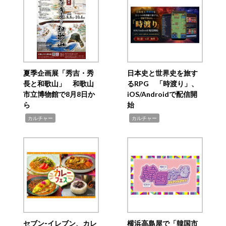
夏季企画展「秀吉・秀
日本史と世界史を旅す
長と和歌山」 和歌山
るRPG 「時渡り」、
市立博物館で8月8日か
iOS/Androidで配信開
ら
始
,
,
カルチャー
カルチャー
セブン‐イレブン、カレ
横浜高島屋で「韓国市