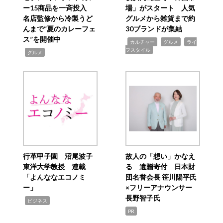
ー15商品を一斉投入
場」がスタート 人気
名店監修から冷製うど
グルメから雑貨まで約
んまで“夏のカレーフェ
30ブランドが集結
ス”を開催中
,
,
,
カルチャー
グルメ
ライ
フスタイル
,
グルメ
行革甲子園 沼尾波子
故人の「想い」かなえ
東洋大学教授 連載
る 遺贈寄付 日本財
「よんななエコノミ
団名誉会長 笹川陽平氏
ー」
×フリーアナウンサー
長野智子氏
,
ビジネス
PR