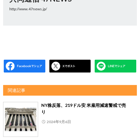
http://www.47news.jp/
関連記事
NY株反落、219ドル安 米雇用減速警戒で売
り
2024年9月6日