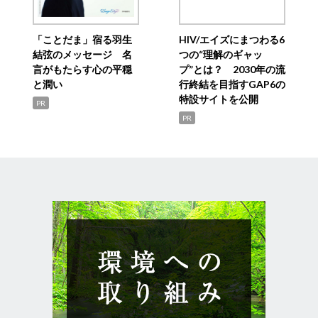
「ことだま」宿る羽生
HIV/エイズにまつわる6
結弦のメッセージ 名
つの“理解のギャッ
言がもたらす心の平穏
プ”とは？ 2030年の流
と潤い
行終結を目指すGAP6の
特設サイトを公開
PR
PR