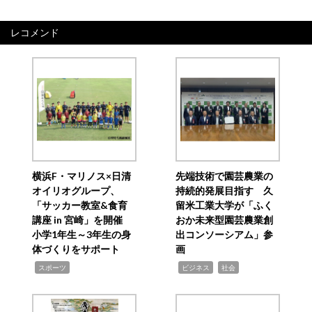
レコメンド
横浜F・マリノス×日清
先端技術で園芸農業の
オイリオグループ、
持続的発展目指す 久
「サッカー教室&食育
留米工業大学が「ふく
講座 in 宮崎」を開催
おか未来型園芸農業創
小学1年生～3年生の身
出コンソーシアム」参
体づくりをサポート
画
,
,
,
スポーツ
ビジネス
社会