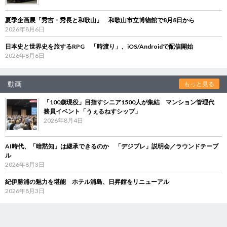
夏季企画展「秀吉・秀長と和歌山」 和歌山市立博物館で8月8日から
2026年8月6日
日本史と世界史を旅するRPG 「時渡り」、iOS/Androidで配信開始
2026年8月6日
動画
もっと見る
「100歳現役」目指すシニア1500人が集結 マンション管理代
務員イベント「うぇるねすシップ」
2026年8月4日
AI時代、「暗黙知」は継承できるのか 「デジブレ」説明会／ラウンドテーブ
ル
2026年8月3日
紀伊勝浦の魅力を堪能 ホテル浦島、日昇館をリニューアル
2026年8月3日