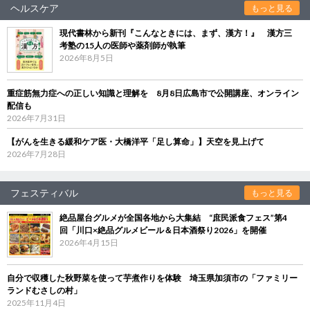
ヘルスケア
もっと見る
現代書林から新刊『こんなときには、まず、漢方！』 漢方三
考塾の15人の医師や薬剤師が執筆
2026年8月5日
重症筋無力症への正しい知識と理解を 8月8日広島市で公開講座、オンライン
配信も
2026年7月31日
【がんを生きる緩和ケア医・大橋洋平「足し算命」】天空を見上げて
2026年7月28日
フェスティバル
もっと見る
絶品屋台グルメが全国各地から大集結 “庶民派食フェス”第4
回「川口×絶品グルメビール＆日本酒祭り2026」を開催
2026年4月15日
自分で収穫した秋野菜を使って芋煮作りを体験 埼玉県加須市の「ファミリー
ランドむさしの村」
2025年11月4日