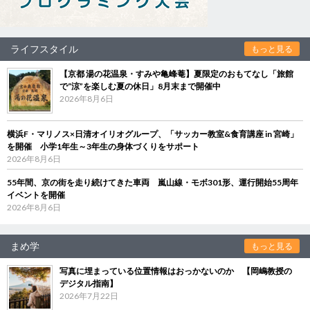
ライフスタイル
もっと見る
【京都 湯の花温泉・すみや亀峰菴】夏限定のおもてなし「旅館
で“涼”を楽しむ夏の休日」8月末まで開催中
2026年8月6日
横浜F・マリノス×日清オイリオグループ、「サッカー教室&食育講座 in 宮崎」
を開催 小学1年生～3年生の身体づくりをサポート
2026年8月6日
55年間、京の街を走り続けてきた車両 嵐山線・モボ301形、運行開始55周年
イベントを開催
2026年8月6日
まめ学
もっと見る
写真に埋まっている位置情報はおっかないのか 【岡嶋教授の
デジタル指南】
2026年7月22日