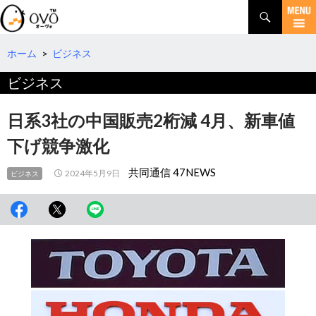
検
索
コ
ン
テ
ホーム
>
ビジネス
ン
ビジネス
ツ
へ
移
日系3社の中国販売2桁減 4月、新車値
動
下げ競争激化
共同通信 47NEWS
2024年5月9日
ビジネス