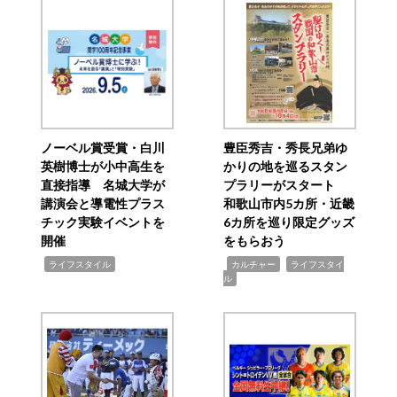
ノーベル賞受賞・白川
豊臣秀吉・秀長兄弟ゆ
英樹博士が小中高生を
かりの地を巡るスタン
直接指導 名城大学が
プラリーがスタート
講演会と導電性プラス
和歌山市内5カ所・近畿
チック実験イベントを
6カ所を巡り限定グッズ
開催
をもらおう
,
,
,
ライフスタイル
カルチャー
ライフスタイ
ル