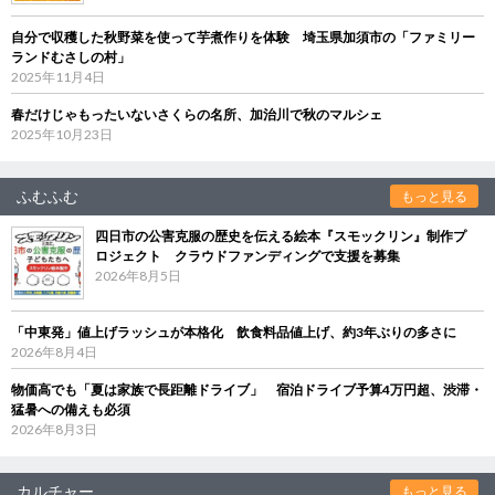
自分で収穫した秋野菜を使って芋煮作りを体験 埼玉県加須市の「ファミリー
ランドむさしの村」
2025年11月4日
春だけじゃもったいないさくらの名所、加治川で秋のマルシェ
2025年10月23日
ふむふむ
もっと見る
四日市の公害克服の歴史を伝える絵本『スモックリン』制作プ
ロジェクト クラウドファンディングで支援を募集
2026年8月5日
「中東発」値上げラッシュが本格化 飲食料品値上げ、約3年ぶりの多さに
2026年8月4日
物価高でも「夏は家族で長距離ドライブ」 宿泊ドライブ予算4万円超、渋滞・
猛暑への備えも必須
2026年8月3日
カルチャー
もっと見る