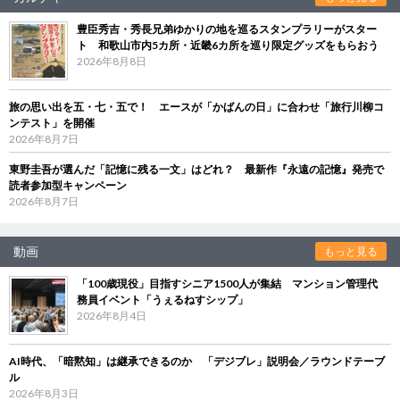
豊臣秀吉・秀長兄弟ゆかりの地を巡るスタンプラリーがスター
ト 和歌山市内5カ所・近畿6カ所を巡り限定グッズをもらおう
2026年8月8日
旅の思い出を五・七・五で！ エースが「かばんの日」に合わせ「旅行川柳コ
ンテスト」を開催
2026年8月7日
東野圭吾が選んだ「記憶に残る一文」はどれ？ 最新作『永遠の記憶』発売で
読者参加型キャンペーン
2026年8月7日
動画
もっと見る
「100歳現役」目指すシニア1500人が集結 マンション管理代
務員イベント「うぇるねすシップ」
2026年8月4日
AI時代、「暗黙知」は継承できるのか 「デジブレ」説明会／ラウンドテーブ
ル
2026年8月3日