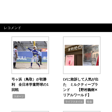
レコメンド
弓ヶ浜（鳥取）が初勝
LVに敗訴して人気が出
利 全日本学童野球の1
た ミルクティーブラ
回戦
ンド 【野村義樹✕
リアルワールド】
,
スポーツ
,
,
ライフスタイル
社会