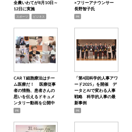
全農いわてが8月10日～
×フリーアナウンサー
12日に実施
長野智子氏
,
,
スポーツ
ビジネス
PR
CAR T細胞療法はチー
「第4回科学的人事アワ
ム医療だ！ 医療従事
ード2025」を開催 デ
者の情熱、患者さんの
ータとAIで変わる人事
思いを伝えるドキュメ
戦略 科学的人事の最
ンタリー動画を公開中
新事例
PR
PR