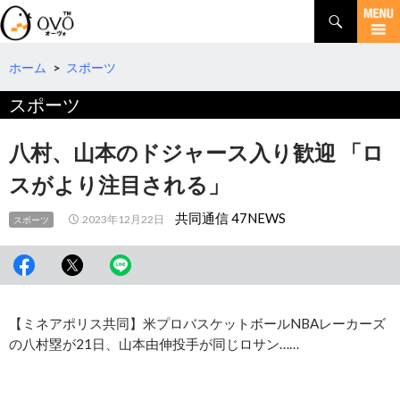
検
索
コ
ン
テ
ホーム
>
スポーツ
ン
スポーツ
ツ
へ
移
八村、山本のドジャース入り歓迎 「ロ
動
スがより注目される」
共同通信 47NEWS
2023年12月22日
スポーツ
【ミネアポリス共同】米プロバスケットボールNBAレーカーズ
の八村塁が21日、山本由伸投手が同じロサン……