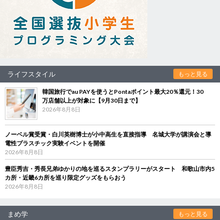
ライフスタイル
もっと見る
韓国旅行でau PAYを使うとPontaポイント最大20％還元！30
万店舗以上が対象に【9月30日まで】
2026年8月8日
ノーベル賞受賞・白川英樹博士が小中高生を直接指導 名城大学が講演会と導
電性プラスチック実験イベントを開催
2026年8月8日
豊臣秀吉・秀長兄弟ゆかりの地を巡るスタンプラリーがスタート 和歌山市内5
カ所・近畿6カ所を巡り限定グッズをもらおう
2026年8月8日
まめ学
もっと見る