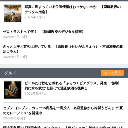
写真に埋まっている位置情報はおっかないのか 【岡嶋教授の
デジタル指南】
2026年7月22日
ゼロトラストって何？ 【岡嶋教授のデジタル指南】
2026年6月18日
きっと大平元首相は泣いている 【政眼鏡（せいがんきょう）－本田雅俊の政
治コラム】
2026年6月10日
グルメ
もっと見る
ビールだけ飲むと倒れる「ふらつくビアグラス」発売 “強制
的に水を飲む”仕掛けで適正飲酒を後押し
2026年8月7日
セブン‐イレブン、カレー15商品を一斉投入 名店監修から冷製うどんまで“夏
のカレーフェス”を開催中
2026年8月6日
横浜高島屋で「韓国市場」がスタート 人気グルメから雑貨まで約30ブランド