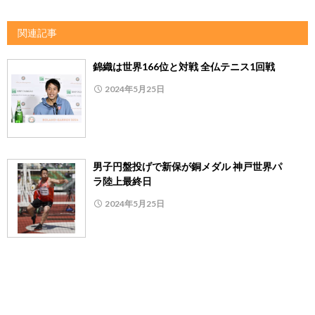
関連記事
錦織は世界166位と対戦 全仏テニス1回戦
2024年5月25日
男子円盤投げで新保が銅メダル 神戸世界パ
ラ陸上最終日
2024年5月25日