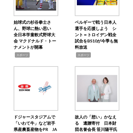
始球式の杉谷拳士さ
ベルギーで戦う日本人
ん、野球に熱い思い
選手を応援しよう シ
全日本学童軟式野球大
ント＝トロイデン戦全
会 マクドナルド・トー
試合をBS10が今季も無
ナメントが開幕
料放送
,
,
スポーツ
スポーツ
ドジャースタジアムで
故人の「想い」かなえ
「いわて牛」など岩手
る 遺贈寄付 日本財
県産農畜産物をPR JA
団名誉会長 笹川陽平氏