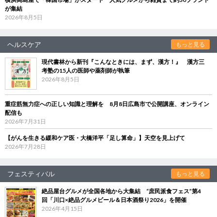
が集結
2026年8月5日
ヘルスケア
もっと見る
現代書林から新刊『こんなときには、まず、漢方！』 漢方三
考塾の15人の医師や薬剤師が執筆
2026年8月5日
重症筋無力症への正しい知識と理解を 8月8日広島市で公開講座、オンライン
配信も
2026年7月31日
【がんを生きる緩和ケア医・大橋洋平「足し算命」】天空を見上げて
2026年7月28日
フェスティバル
もっと見る
絶品屋台グルメが全国各地から大集結 “庶民派食フェス”第4
回「川口×絶品グルメビール＆日本酒祭り2026」を開催
2026年4月15日