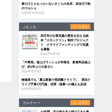
春だけじゃもったいないさくらの名所、加治川で秋
のマルシェ
2025年10月23日
ふむふむ
もっと見る
四日市の公害克服の歴史を伝える絵
本『スモックリン』制作プロジェク
ト クラウドファンディングで支援
を募集
2026年8月5日
「中東発」値上げラッシュが本格化 飲食料品値上
げ、約3年ぶりの多さに
2026年8月4日
物価高でも「夏は家族で長距離ドライブ」 宿泊ド
ライブ予算4万円超、渋滞・猛暑への備えも必須
2026年8月3日
カルチャー
もっと見る
55年間、京の街を走り続けてきた車