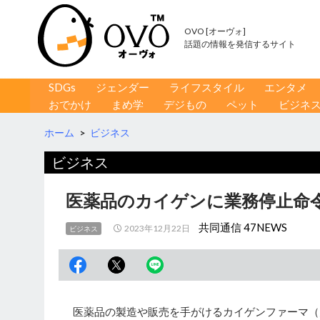
OVO [オーヴォ]
話題の情報を発信するサイト
コンテンツへ移動
検
SDGs
ジェンダー
ライフスタイル
エンタメ
索
おでかけ
まめ学
デジもの
ペット
ビジネ
ホーム
>
ビジネス
ビジネス
医薬品のカイゲンに業務停止命令
共同通信 47NEWS
2023年12月22日
ビジネス
医薬品の製造や販売を手がけるカイゲンファーマ（