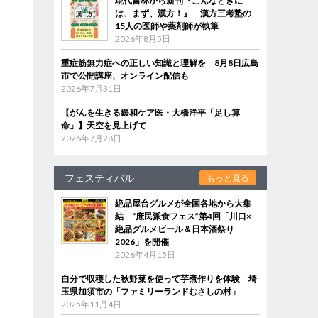
現代書林から新刊『こんなときに
は、まず、漢方！』 漢方三考塾の
15人の医師や薬剤師が執筆
2026年8月5日
重症筋無力症への正しい知識と理解を 8月8日広島
市で公開講座、オンライン配信も
2026年7月31日
【がんを生きる緩和ケア医・大橋洋平「足し算
命」】天空を見上げて
2026年7月28日
フェスティバル
もっと見る
絶品屋台グルメが全国各地から大集
結 “庶民派食フェス”第4回「川口×
絶品グルメビール＆日本酒祭り
2026」を開催
2026年4月15日
自分で収穫した秋野菜を使って芋煮作りを体験 埼
玉県加須市の「ファミリーランドむさしの村」
2025年11月4日