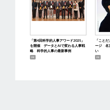
「第4回科学的人事アワード2025」
「ことだ
を開催 データとAIで変わる人事戦
ージ 名
略 科学的人事の最新事例
い
PR
PR