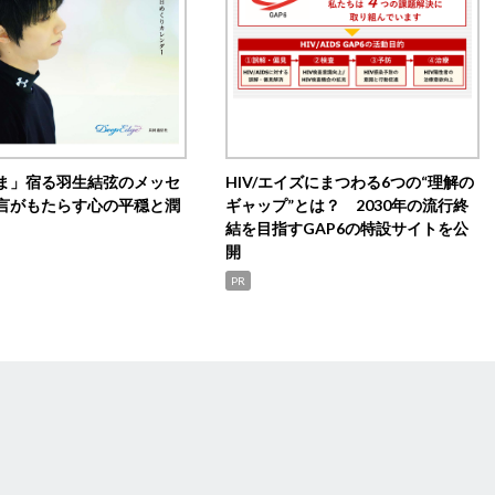
ま」宿る羽生結弦のメッセ
HIV/エイズにまつわる6つの“理解の
言がもたらす心の平穏と潤
ギャップ”とは？ 2030年の流行終
結を目指すGAP6の特設サイトを公
開
PR