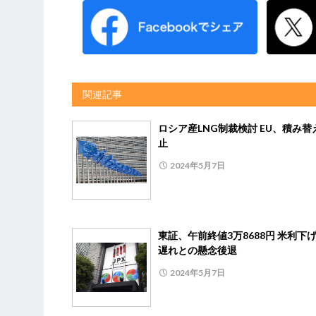
関連記事
ロシア産LNG制裁検討 EU、積み替
止
2024年5月7日
東証、午前終値3万8688円 米利下
遅れとの懸念後退
2024年5月7日