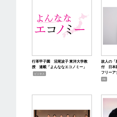
行革甲子園 沼尾波子 東洋大学教
故人の「
授 連載「よんななエコノミー」
付 日本
フリーア
,
ビジネス
PR