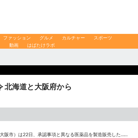
ファッション
グルメ
カルチャー
スポーツ
ス
動画
はばたけラボ
 北海道と大阪府から
大阪市）は22日、承認事項と異なる医薬品を製造販売した……