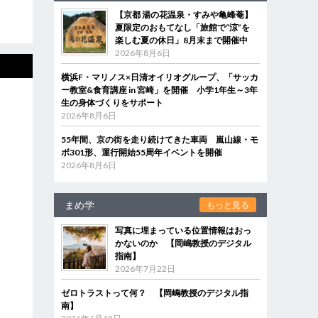
【京都 湯の花温泉・すみや亀峰菴】
夏限定のおもてなし「旅館で“涼”を
楽しむ夏の休日」8月末まで開催中
2026年8月6日
横浜F・マリノス×日清オイリオグループ、「サッカ
ー教室&食育講座 in 宮崎」を開催 小学1年生～3年
生の身体づくりをサポート
2026年8月6日
55年間、京の街を走り続けてきた車両 嵐山線・モ
ボ301形、運行開始55周年イベントを開催
2026年8月6日
まめ学
もっと見る
写真に埋まっている位置情報はおっ
かないのか 【岡嶋教授のデジタル
指南】
2026年7月22日
ゼロトラストって何？ 【岡嶋教授のデジタル指
南】