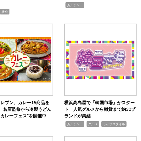
,
カルチャー
社会
イレブン、カレー15商品を
横浜高島屋で「韓国市場」がスター
 名店監修から冷製うどん
ト 人気グルメから雑貨まで約30ブ
のカレーフェス”を開催中
ランドが集結
,
,
,
カルチャー
グルメ
ライフスタイル