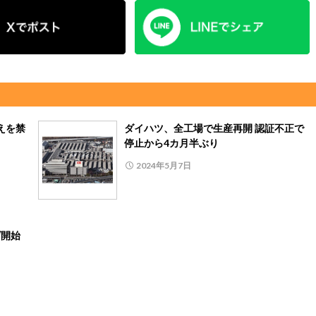
えを禁
ダイハツ、全工場で生産再開 認証不正で
停止から4カ月半ぶり
2024年5月7日
げ開始