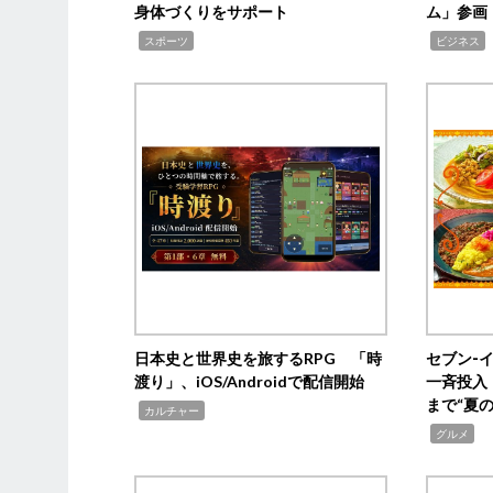
身体づくりをサポート
ム」参画
,
,
,
スポーツ
ビジネス
日本史と世界史を旅するRPG 「時
セブン‐
渡り」、iOS/Androidで配信開始
一斉投入
まで“夏
,
カルチャー
,
グルメ