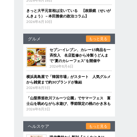
2026年6月18日
きっと大平元首相は泣いている 【政眼鏡（せいが
んきょう）－本田雅俊の政治コラム】
2026年6月10日
グルメ
もっと見る
セブン‐イレブン、カレー15商品を一
斉投入 名店監修から冷製うどんま
で“夏のカレーフェス”を開催中
2026年8月6日
横浜高島屋で「韓国市場」がスタート 人気グルメ
から雑貨まで約30ブランドが集結
2026年8月5日
「山梨県笛吹川フルーツ公園」でサマーフェス 富
士山を眺めながら水遊び、季節限定の桃のかき氷も
2026年8月3日
ヘルスケア
もっと見る