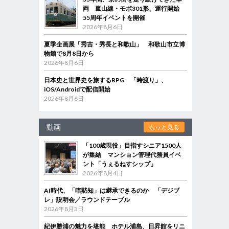
両 嵐山線・モボ301形、運行開始
55周年イベントを開催
2026年8月6日
夏季企画展「秀吉・秀長と和歌山」 和歌山市立博
物館で8月8日から
2026年8月6日
日本史と世界史を旅するRPG 「時渡り」、
iOS/Androidで配信開始
2026年8月6日
動画
もっと見る
「100歳現役」目指すシニア1500人
が集結 マンション管理代務員イベ
ント「うぇるねすシップ」
2026年8月4日
AI時代、「暗黙知」は継承できるのか 「デジブ
レ」説明会／ラウンドテーブル
2026年8月3日
紀伊勝浦の魅力を堪能 ホテル浦島、日昇館をリニ