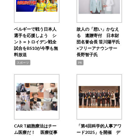
ベルギーで戦う日本人
故人の「想い」かなえ
選手を応援しよう シ
る 遺贈寄付 日本財
ント＝トロイデン戦全
団名誉会長 笹川陽平氏
試合をBS10が今季も無
×フリーアナウンサー
料放送
長野智子氏
,
スポーツ
PR
CAR T細胞療法はチー
「第4回科学的人事アワ
ム医療だ！ 医療従事
ード2025」を開催 デ