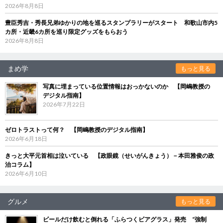
2026年8月8日
豊臣秀吉・秀長兄弟ゆかりの地を巡るスタンプラリーがスタート 和歌山市内5
カ所・近畿6カ所を巡り限定グッズをもらおう
2026年8月8日
まめ学
もっと見る
写真に埋まっている位置情報はおっかないのか 【岡嶋教授の
デジタル指南】
2026年7月22日
ゼロトラストって何？ 【岡嶋教授のデジタル指南】
2026年6月18日
きっと大平元首相は泣いている 【政眼鏡（せいがんきょう）－本田雅俊の政
治コラム】
2026年6月10日
グルメ
もっと見る
ビールだけ飲むと倒れる「ふらつくビアグラス」発売 “強制