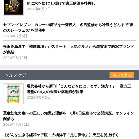
的に水を飲む”仕掛けで適正飲酒を後押し
2026年8月7日
セブン‐イレブン、カレー15商品を一斉投入 名店監修から冷製うどんまで“夏
のカレーフェス”を開催中
2026年8月6日
横浜高島屋で「韓国市場」がスタート 人気グルメから雑貨まで約30ブランド
が集結
2026年8月5日
ヘルスケア
もっと見る
現代書林から新刊『こんなときには、まず、漢方！』 漢方三
考塾の15人の医師や薬剤師が執筆
2026年8月5日
重症筋無力症への正しい知識と理解を 8月8日広島市で公開講座、オンライン
配信も
2026年7月31日
【がんを生きる緩和ケア医・大橋洋平「足し算命」】天空を見上げて