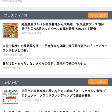
2026年7月28日
フェスティバル
もっと見る
絶品屋台グルメが全国各地から大集結 “庶民派食フェス”第4
回「川口×絶品グルメビール＆日本酒祭り2026」を開催
2026年4月15日
自分で収穫した秋野菜を使って芋煮作りを体験 埼玉県加須市の「ファミリー
ランドむさしの村」
2025年11月4日
春だけじゃもったいないさくらの名所、加治川で秋のマルシェ
2025年10月23日
ふむふむ
もっと見る
四日市の公害克服の歴史を伝える絵本『スモックリン』制作プ
ロジェクト クラウドファンディングで支援を募集
2026年8月5日