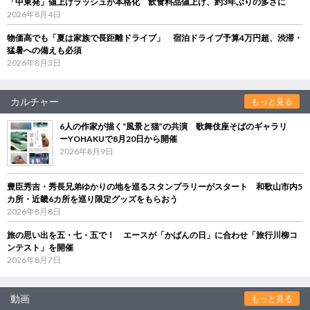
「中東発」値上げラッシュが本格化 飲食料品値上げ、約3年ぶりの多さに
2026年8月4日
物価高でも「夏は家族で長距離ドライブ」 宿泊ドライブ予算4万円超、渋滞・
猛暑への備えも必須
2026年8月3日
カルチャー
もっと見る
6人の作家が描く“風景と猫”の共演 歌舞伎座そばのギャラリ
ーYOHAKUで8月20日から開催
2026年8月9日
豊臣秀吉・秀長兄弟ゆかりの地を巡るスタンプラリーがスタート 和歌山市内5
カ所・近畿6カ所を巡り限定グッズをもらおう
2026年8月8日
旅の思い出を五・七・五で！ エースが「かばんの日」に合わせ「旅行川柳コ
ンテスト」を開催
2026年8月7日
動画
もっと見る