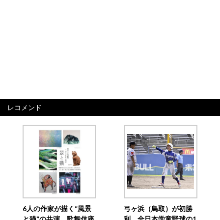
レコメンド
6人の作家が描く“風景
弓ヶ浜（鳥取）が初勝
と猫”の共演 歌舞伎座
利 全日本学童野球の1