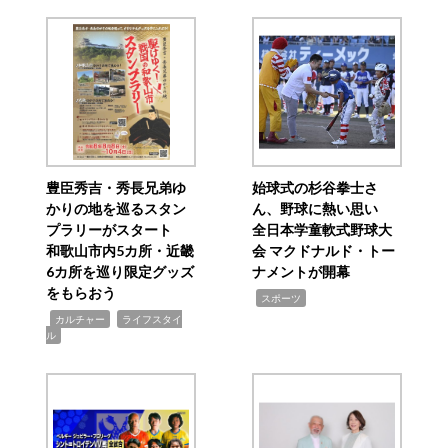
豊臣秀吉・秀長兄弟ゆ
始球式の杉谷拳士さ
かりの地を巡るスタン
ん、野球に熱い思い
プラリーがスタート
全日本学童軟式野球大
和歌山市内5カ所・近畿
会 マクドナルド・トー
6カ所を巡り限定グッズ
ナメントが開幕
をもらおう
,
スポーツ
,
,
カルチャー
ライフスタイ
ル