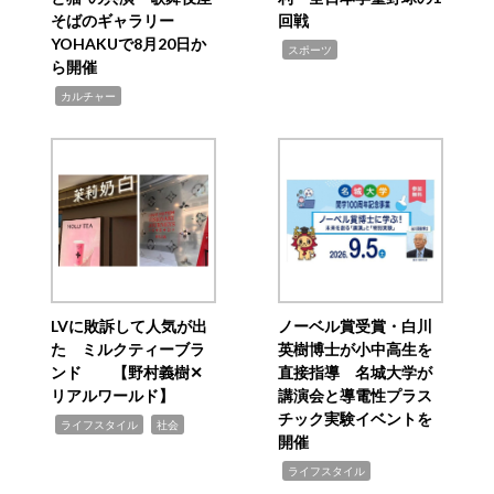
そばのギャラリー
回戦
YOHAKUで8月20日か
,
スポーツ
ら開催
,
カルチャー
LVに敗訴して人気が出
ノーベル賞受賞・白川
た ミルクティーブラ
英樹博士が小中高生を
ンド 【野村義樹✕
直接指導 名城大学が
リアルワールド】
講演会と導電性プラス
チック実験イベントを
,
,
ライフスタイル
社会
開催
,
ライフスタイル