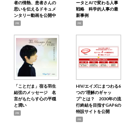
者の情熱、患者さんの
ータとAIで変わる人事
思いを伝えるドキュメ
戦略 科学的人事の最
ンタリー動画を公開中
新事例
PR
PR
「ことだま」宿る羽生
HIV/エイズにまつわる6
結弦のメッセージ 名
つの“理解のギャッ
言がもたらす心の平穏
プ”とは？ 2030年の流
と潤い
行終結を目指すGAP6の
特設サイトを公開
PR
PR