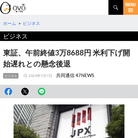
検
索
コ
ン
テ
ホーム
>
ビジネス
ン
ビジネス
ツ
へ
移
東証、午前終値3万8688円 米利下げ開
動
始遅れとの懸念後退
共同通信 47NEWS
2024年5月7日
ビジネス