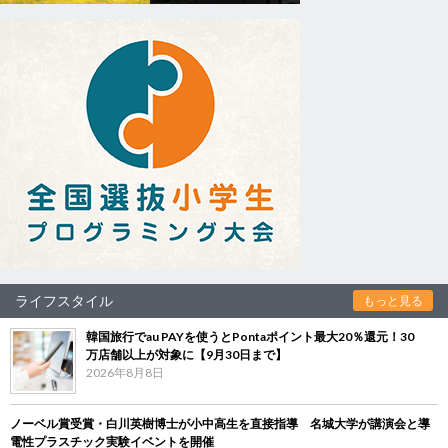
ライフスタイル
もっと見る
韓国旅行でau PAYを使うとPontaポイント最大20％還元！30
万店舗以上が対象に【9月30日まで】
2026年8月8日
ノーベル賞受賞・白川英樹博士が小中高生を直接指導 名城大学が講演会と導
電性プラスチック実験イベントを開催