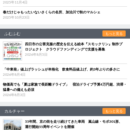
2025年11月4日
春だけじゃもったいないさくらの名所、加治川で秋のマルシェ
2025年10月23日
ふむふむ
もっと見る
四日市の公害克服の歴史を伝える絵本『スモックリン』制作プ
ロジェクト クラウドファンディングで支援を募集
2026年8月5日
「中東発」値上げラッシュが本格化 飲食料品値上げ、約3年ぶりの多さに
2026年8月4日
物価高でも「夏は家族で長距離ドライブ」 宿泊ドライブ予算4万円超、渋滞・
猛暑への備えも必須
2026年8月3日
カルチャー
もっと見る
55年間、京の街を走り続けてきた車両 嵐山線・モボ301形、
運行開始55周年イベントを開催