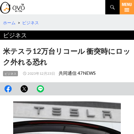
検
索
コ
ン
テ
ホーム
>
ビジネス
ン
ビジネス
ツ
へ
移
米テスラ12万台リコール 衝突時にロッ
動
ク外れる恐れ
共同通信 47NEWS
2023年12月23日
ビジネス