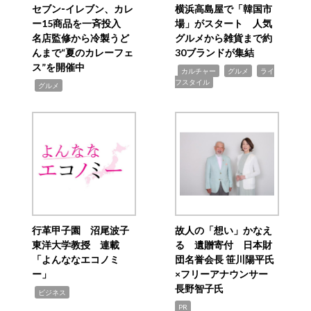
セブン‐イレブン、カレ
横浜高島屋で「韓国市
ー15商品を一斉投入
場」がスタート 人気
名店監修から冷製うど
グルメから雑貨まで約
んまで“夏のカレーフェ
30ブランドが集結
ス”を開催中
,
,
,
カルチャー
グルメ
ライ
フスタイル
,
グルメ
行革甲子園 沼尾波子
故人の「想い」かなえ
東洋大学教授 連載
る 遺贈寄付 日本財
「よんななエコノミ
団名誉会長 笹川陽平氏
ー」
×フリーアナウンサー
長野智子氏
,
ビジネス
PR