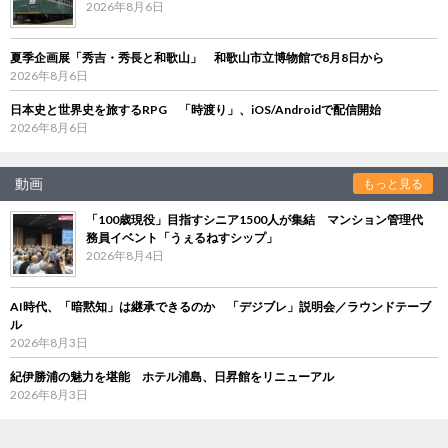
2026年8月6日
夏季企画展「秀吉・秀長と和歌山」 和歌山市立博物館で8月8日から
2026年8月6日
日本史と世界史を旅するRPG 「時渡り」、iOS/Androidで配信開始
2026年8月6日
動画
もっと見る
「100歳現役」目指すシニア1500人が集結 マンション管理代
務員イベント「うぇるねすシップ」
2026年8月4日
AI時代、「暗黙知」は継承できるのか 「デジブレ」説明会／ラウンドテーブ
ル
2026年8月3日
紀伊勝浦の魅力を堪能 ホテル浦島、日昇館をリニューアル
2026年8月3日