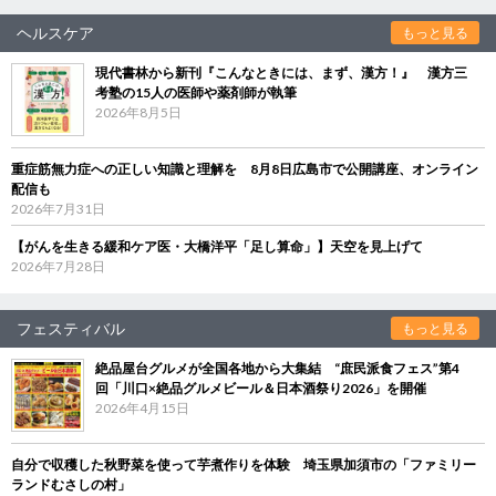
ヘルスケア
もっと見る
現代書林から新刊『こんなときには、まず、漢方！』 漢方三
考塾の15人の医師や薬剤師が執筆
2026年8月5日
重症筋無力症への正しい知識と理解を 8月8日広島市で公開講座、オンライン
配信も
2026年7月31日
【がんを生きる緩和ケア医・大橋洋平「足し算命」】天空を見上げて
2026年7月28日
フェスティバル
もっと見る
絶品屋台グルメが全国各地から大集結 “庶民派食フェス”第4
回「川口×絶品グルメビール＆日本酒祭り2026」を開催
2026年4月15日
自分で収穫した秋野菜を使って芋煮作りを体験 埼玉県加須市の「ファミリー
ランドむさしの村」