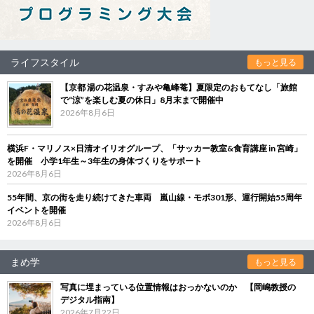
ライフスタイル
もっと見る
【京都 湯の花温泉・すみや亀峰菴】夏限定のおもてなし「旅館
で“涼”を楽しむ夏の休日」8月末まで開催中
2026年8月6日
横浜F・マリノス×日清オイリオグループ、「サッカー教室&食育講座 in 宮崎」
を開催 小学1年生～3年生の身体づくりをサポート
2026年8月6日
55年間、京の街を走り続けてきた車両 嵐山線・モボ301形、運行開始55周年
イベントを開催
2026年8月6日
まめ学
もっと見る
写真に埋まっている位置情報はおっかないのか 【岡嶋教授の
デジタル指南】
2026年7月22日