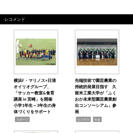
レコメンド
横浜F・マリノス×日清
先端技術で園芸農業の
オイリオグループ、
持続的発展目指す 久
「サッカー教室&食育
留米工業大学が「ふく
講座 in 宮崎」を開催
おか未来型園芸農業創
小学1年生～3年生の身
出コンソーシアム」参
体づくりをサポート
画
,
,
,
スポーツ
ビジネス
社会