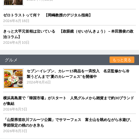
ゼロトラストって何？ 【岡嶋教授のデジタル指南】
2026年6月18日
きっと大平元首相は泣いている 【政眼鏡（せいがんきょう）－本田雅俊の政
治コラム】
2026年6月10日
グルメ
もっと見る
セブン‐イレブン、カレー15商品を一斉投入 名店監修から冷
製うどんまで“夏のカレーフェス”を開催中
2026年8月6日
横浜高島屋で「韓国市場」がスタート 人気グルメから雑貨まで約30ブランド
が集結
2026年8月5日
「山梨県笛吹川フルーツ公園」でサマーフェス 富士山を眺めながら水遊び、
季節限定の桃のかき氷も
2026年8月3日