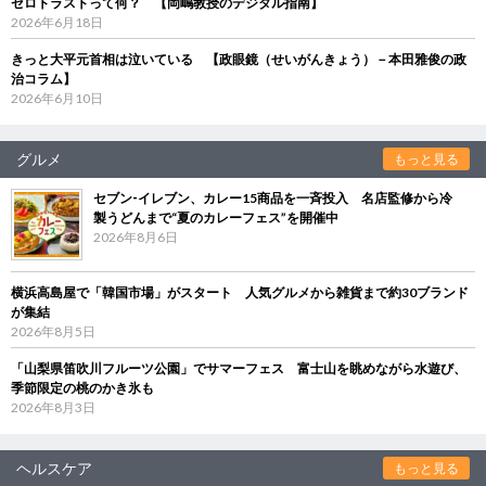
ゼロトラストって何？ 【岡嶋教授のデジタル指南】
2026年6月18日
きっと大平元首相は泣いている 【政眼鏡（せいがんきょう）－本田雅俊の政
治コラム】
2026年6月10日
グルメ
もっと見る
セブン‐イレブン、カレー15商品を一斉投入 名店監修から冷
製うどんまで“夏のカレーフェス”を開催中
2026年8月6日
横浜高島屋で「韓国市場」がスタート 人気グルメから雑貨まで約30ブランド
が集結
2026年8月5日
「山梨県笛吹川フルーツ公園」でサマーフェス 富士山を眺めながら水遊び、
季節限定の桃のかき氷も
2026年8月3日
ヘルスケア
もっと見る