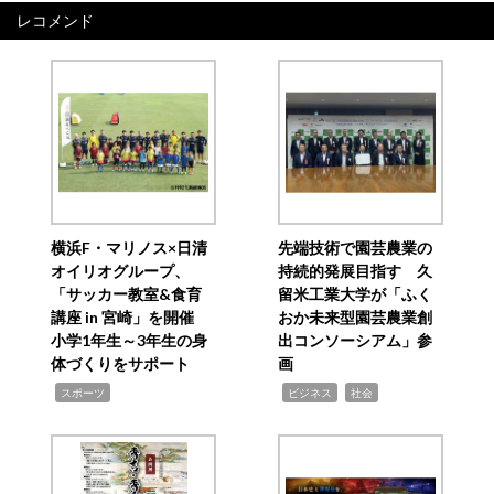
レコメンド
横浜F・マリノス×日清
先端技術で園芸農業の
オイリオグループ、
持続的発展目指す 久
「サッカー教室&食育
留米工業大学が「ふく
講座 in 宮崎」を開催
おか未来型園芸農業創
小学1年生～3年生の身
出コンソーシアム」参
体づくりをサポート
画
,
,
,
スポーツ
ビジネス
社会