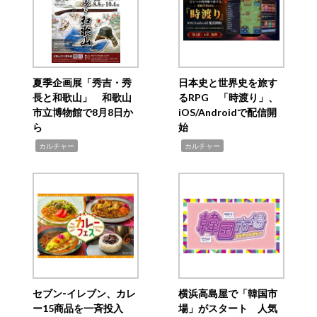
夏季企画展「秀吉・秀
日本史と世界史を旅す
長と和歌山」 和歌山
るRPG 「時渡り」、
市立博物館で8月8日か
iOS/Androidで配信開
ら
始
,
,
カルチャー
カルチャー
セブン‐イレブン、カレ
横浜高島屋で「韓国市
ー15商品を一斉投入
場」がスタート 人気