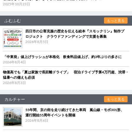
2025年10月23日
ふむふむ
もっと見る
四日市の公害克服の歴史を伝える絵本『スモックリン』制作プ
ロジェクト クラウドファンディングで支援を募集
2026年8月5日
「中東発」値上げラッシュが本格化 飲食料品値上げ、約3年ぶりの多さに
2026年8月4日
物価高でも「夏は家族で長距離ドライブ」 宿泊ドライブ予算4万円超、渋滞・
猛暑への備えも必須
2026年8月3日
カルチャー
もっと見る
55年間、京の街を走り続けてきた車両 嵐山線・モボ301形、
運行開始55周年イベントを開催
2026年8月6日