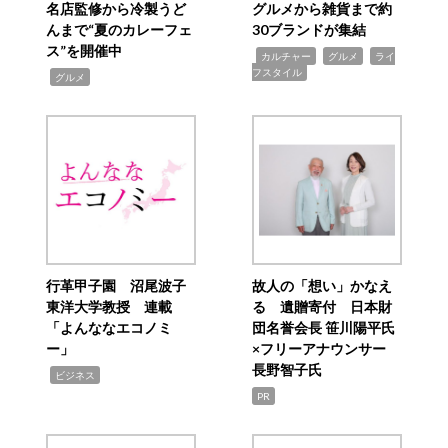
名店監修から冷製うど
グルメから雑貨まで約
んまで“夏のカレーフェ
30ブランドが集結
ス”を開催中
,
,
,
カルチャー
グルメ
ライ
フスタイル
,
グルメ
行革甲子園 沼尾波子
故人の「想い」かなえ
東洋大学教授 連載
る 遺贈寄付 日本財
「よんななエコノミ
団名誉会長 笹川陽平氏
ー」
×フリーアナウンサー
長野智子氏
,
ビジネス
PR