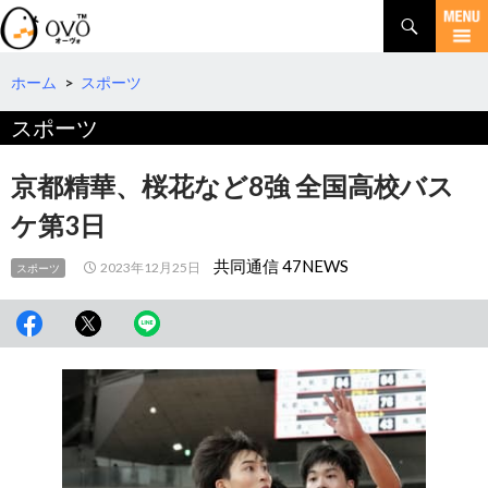
検
索
コ
ン
テ
ホーム
>
スポーツ
ン
スポーツ
ツ
へ
移
京都精華、桜花など8強 全国高校バス
動
ケ第3日
共同通信 47NEWS
2023年12月25日
スポーツ