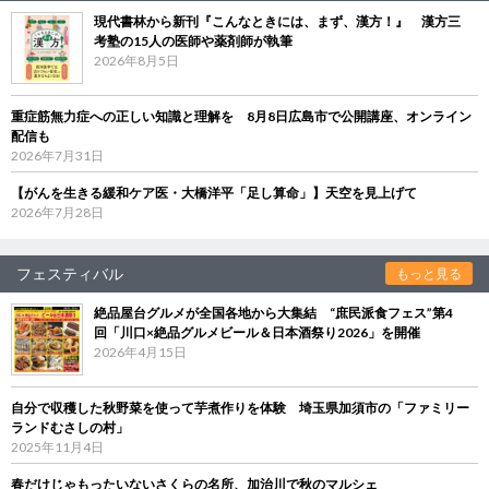
現代書林から新刊『こんなときには、まず、漢方！』 漢方三
考塾の15人の医師や薬剤師が執筆
2026年8月5日
重症筋無力症への正しい知識と理解を 8月8日広島市で公開講座、オンライン
配信も
2026年7月31日
【がんを生きる緩和ケア医・大橋洋平「足し算命」】天空を見上げて
2026年7月28日
フェスティバル
もっと見る
絶品屋台グルメが全国各地から大集結 “庶民派食フェス”第4
回「川口×絶品グルメビール＆日本酒祭り2026」を開催
2026年4月15日
自分で収穫した秋野菜を使って芋煮作りを体験 埼玉県加須市の「ファミリー
ランドむさしの村」
2025年11月4日
春だけじゃもったいないさくらの名所、加治川で秋のマルシェ