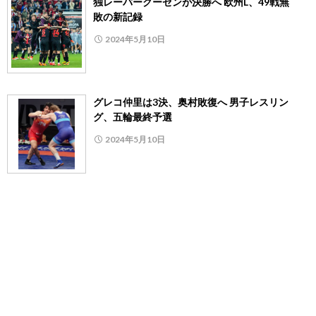
独レーバークーゼンが決勝へ 欧州L、49戦無
敗の新記録
2024年5月10日
グレコ仲里は3決、奥村敗復へ 男子レスリン
グ、五輪最終予選
2024年5月10日