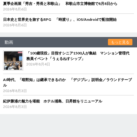
夏季企画展「秀吉・秀長と和歌山」 和歌山市立博物館で8月8日から
2026年8月6日
日本史と世界史を旅するRPG 「時渡り」、iOS/Androidで配信開始
2026年8月6日
動画
もっと見る
「100歳現役」目指すシニア1500人が集結 マンション管理代
務員イベント「うぇるねすシップ」
2026年8月4日
AI時代、「暗黙知」は継承できるのか 「デジブレ」説明会／ラウンドテーブ
ル
2026年8月3日
紀伊勝浦の魅力を堪能 ホテル浦島、日昇館をリニューアル
2026年8月3日