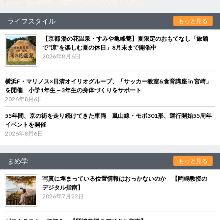
ライフスタイル
もっと見る
【京都 湯の花温泉・すみや亀峰菴】夏限定のおもてなし「旅館
で“涼”を楽しむ夏の休日」8月末まで開催中
2026年8月6日
横浜F・マリノス×日清オイリオグループ、「サッカー教室&食育講座 in 宮崎」
を開催 小学1年生～3年生の身体づくりをサポート
2026年8月6日
55年間、京の街を走り続けてきた車両 嵐山線・モボ301形、運行開始55周年
イベントを開催
2026年8月6日
まめ学
もっと見る
写真に埋まっている位置情報はおっかないのか 【岡嶋教授の
デジタル指南】
2026年7月22日