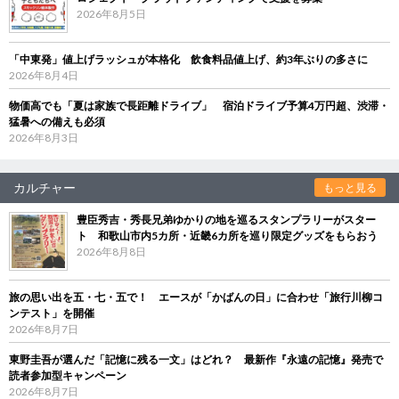
2026年8月5日
「中東発」値上げラッシュが本格化 飲食料品値上げ、約3年ぶりの多さに
2026年8月4日
物価高でも「夏は家族で長距離ドライブ」 宿泊ドライブ予算4万円超、渋滞・
猛暑への備えも必須
2026年8月3日
カルチャー
もっと見る
豊臣秀吉・秀長兄弟ゆかりの地を巡るスタンプラリーがスター
ト 和歌山市内5カ所・近畿6カ所を巡り限定グッズをもらおう
2026年8月8日
旅の思い出を五・七・五で！ エースが「かばんの日」に合わせ「旅行川柳コ
ンテスト」を開催
2026年8月7日
東野圭吾が選んだ「記憶に残る一文」はどれ？ 最新作『永遠の記憶』発売で
読者参加型キャンペーン
2026年8月7日