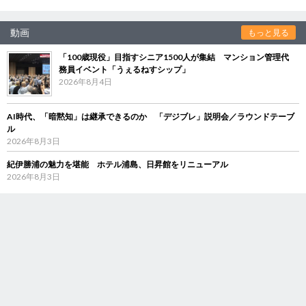
動画
もっと見る
「100歳現役」目指すシニア1500人が集結 マンション管理代
務員イベント「うぇるねすシップ」
2026年8月4日
AI時代、「暗黙知」は継承できるのか 「デジブレ」説明会／ラウンドテーブ
ル
2026年8月3日
紀伊勝浦の魅力を堪能 ホテル浦島、日昇館をリニューアル
2026年8月3日