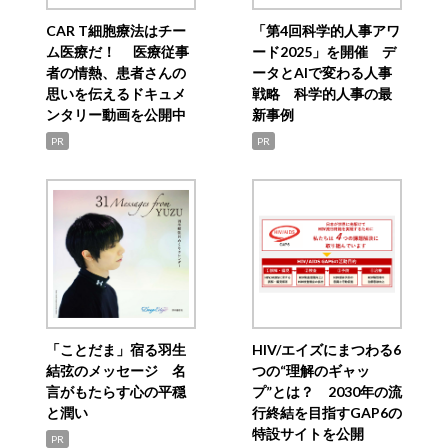
CAR T細胞療法はチー
「第4回科学的人事アワ
ム医療だ！ 医療従事
ード2025」を開催 デ
者の情熱、患者さんの
ータとAIで変わる人事
思いを伝えるドキュメ
戦略 科学的人事の最
ンタリー動画を公開中
新事例
PR
PR
「ことだま」宿る羽生
HIV/エイズにまつわる6
結弦のメッセージ 名
つの“理解のギャッ
言がもたらす心の平穏
プ”とは？ 2030年の流
と潤い
行終結を目指すGAP6の
特設サイトを公開
PR