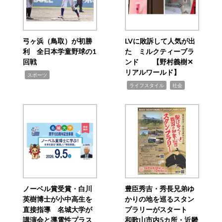
弓ヶ浜（鳥取）が初勝
LVに敗訴して人気が出
利 全日本学童野球の1
た ミルクティーブラ
回戦
ンド 【野村義樹✕
リアルワールド】
,
スポーツ
,
,
ライフスタイル
社会
ノーベル賞受賞・白川
豊臣秀吉・秀長兄弟ゆ
英樹博士が小中高生を
かりの地を巡るスタン
直接指導 名城大学が
プラリーがスタート
講演会と導電性プラス
和歌山市内5カ所・近畿