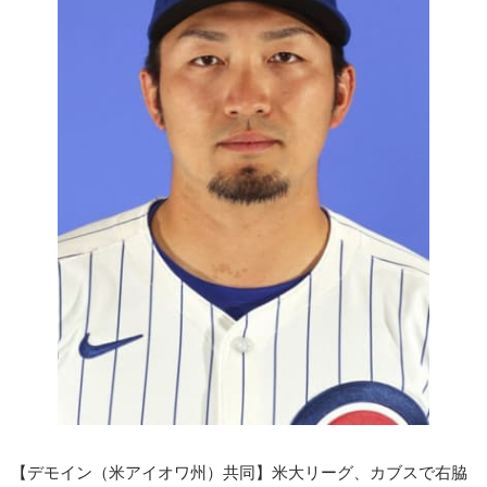
【デモイン（米アイオワ州）共同】米大リーグ、カブスで右脇