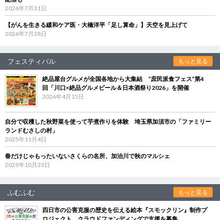
2026年7月31日
【がんを生きる緩和ケア医・大橋洋平「足し算命」】天空を見上げて
2026年7月28日
フェスティバル
もっと見る
絶品屋台グルメが全国各地から大集結 “庶民派食フェス”第4
回「川口×絶品グルメビール＆日本酒祭り2026」を開催
2026年4月15日
自分で収穫した秋野菜を使って芋煮作りを体験 埼玉県加須市の「ファミリー
ランドむさしの村」
2025年11月4日
春だけじゃもったいないさくらの名所、加治川で秋のマルシェ
2025年10月23日
ふむふむ
もっと見る
四日市の公害克服の歴史を伝える絵本『スモックリン』制作プ
ロジェクト クラウドファンディングで支援を募集