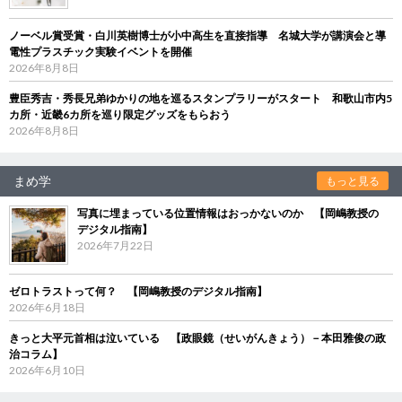
ノーベル賞受賞・白川英樹博士が小中高生を直接指導 名城大学が講演会と導
電性プラスチック実験イベントを開催
2026年8月8日
豊臣秀吉・秀長兄弟ゆかりの地を巡るスタンプラリーがスタート 和歌山市内5
カ所・近畿6カ所を巡り限定グッズをもらおう
2026年8月8日
まめ学
もっと見る
写真に埋まっている位置情報はおっかないのか 【岡嶋教授の
デジタル指南】
2026年7月22日
ゼロトラストって何？ 【岡嶋教授のデジタル指南】
2026年6月18日
きっと大平元首相は泣いている 【政眼鏡（せいがんきょう）－本田雅俊の政
治コラム】
2026年6月10日