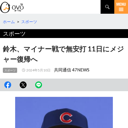
検
索
コ
ン
テ
ホーム
>
スポーツ
ン
スポーツ
ツ
へ
移
鈴木、マイナー戦で無安打 11日にメジ
動
ャー復帰へ
共同通信 47NEWS
2024年5月10日
スポーツ