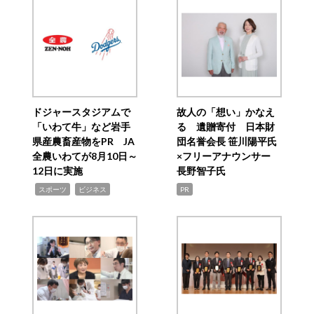
ドジャースタジアムで
故人の「想い」かなえ
「いわて牛」など岩手
る 遺贈寄付 日本財
県産農畜産物をPR JA
団名誉会長 笹川陽平氏
全農いわてが8月10日～
×フリーアナウンサー
12日に実施
長野智子氏
,
,
スポーツ
ビジネス
PR