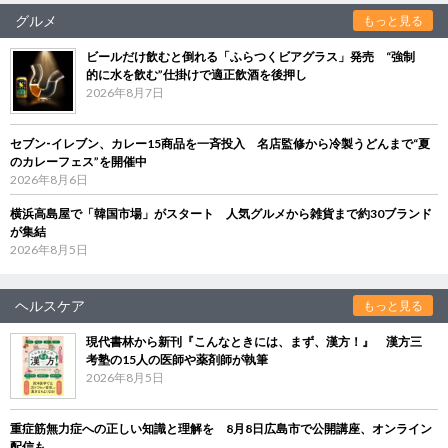
グルメ
もっと見る
ビールだけ飲むと倒れる「ふらつくビアグラス」発売 “強制
的に水を飲む”仕掛けで適正飲酒を後押し
2026年8月7日
セブン‐イレブン、カレー15商品を一斉投入 名店監修から冷製うどんまで“夏
のカレーフェス”を開催中
2026年8月6日
横浜高島屋で「韓国市場」がスタート 人気グルメから雑貨まで約30ブランド
が集結
2026年8月5日
ヘルスケア
もっと見る
現代書林から新刊『こんなときには、まず、漢方！』 漢方三
考塾の15人の医師や薬剤師が執筆
2026年8月5日
重症筋無力症への正しい知識と理解を 8月8日広島市で公開講座、オンライン
配信も