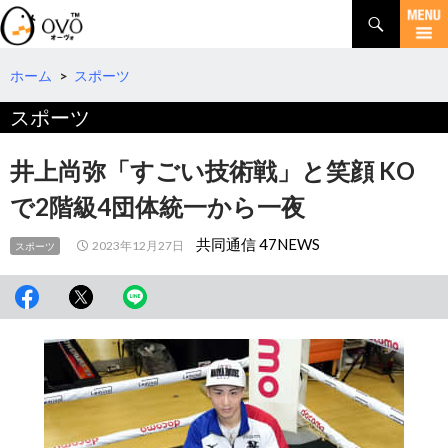
検
索
コ
ン
テ
ホーム
>
スポーツ
ン
スポーツ
ツ
へ
移
井上尚弥「すごい技術戦」と笑顔 KO
動
で2階級4団体統一から一夜
共同通信 47NEWS
2023年12月27日
スポーツ