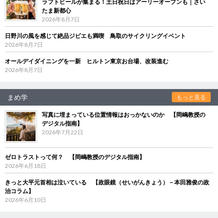
ラフトビールが集まる！土日祝日はアーリーオープンも｜さい
たま新都心
2026年8月7日
日野川の風を感じて絶品ジビエも満喫 鳥取のサイクリングイベント
2026年8月7日
オールデイダイニングを一新 ヒルトン東京お台場、改装進む
2026年8月7日
まめ学
もっと見る
写真に埋まっている位置情報はおっかないのか 【岡嶋教授の
デジタル指南】
2026年7月22日
ゼロトラストって何？ 【岡嶋教授のデジタル指南】
2026年6月18日
きっと大平元首相は泣いている 【政眼鏡（せいがんきょう）－本田雅俊の政
治コラム】
2026年6月10日