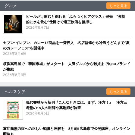
グルメ
もっと見る
ビールだけ飲むと倒れる「ふらつくビアグラス」発売 “強制
的に水を飲む”仕掛けで適正飲酒を後押し
2026年8月7日
セブン‐イレブン、カレー15商品を一斉投入 名店監修から冷製うどんまで“夏
のカレーフェス”を開催中
2026年8月6日
横浜高島屋で「韓国市場」がスタート 人気グルメから雑貨まで約30ブランド
が集結
2026年8月5日
ヘルスケア
もっと見る
現代書林から新刊『こんなときには、まず、漢方！』 漢方三
考塾の15人の医師や薬剤師が執筆
2026年8月5日
重症筋無力症への正しい知識と理解を 8月8日広島市で公開講座、オンライン
配信も