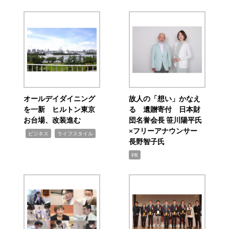
オールデイダイニング
故人の「想い」かなえ
を一新 ヒルトン東京
る 遺贈寄付 日本財
お台場、改装進む
団名誉会長 笹川陽平氏
×フリーアナウンサー
,
,
ビジネス
ライフスタイル
長野智子氏
PR