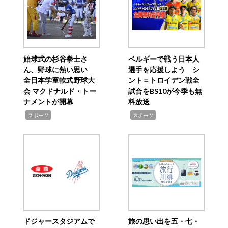
始球式の杉谷拳士さ
ベルギーで戦う日本人
ん、野球に熱い思い
選手を応援しよう シ
全日本学童軟式野球大
ント＝トロイデン戦全
会 マクドナルド・トー
試合をBS10が今季も無
ナメントが開幕
料放送
,
,
スポーツ
スポーツ
ドジャースタジアムで
旅の思い出を五・七・