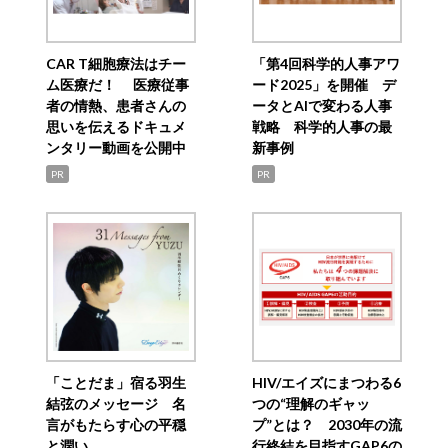
CAR T細胞療法はチー
「第4回科学的人事アワ
ム医療だ！ 医療従事
ード2025」を開催 デ
者の情熱、患者さんの
ータとAIで変わる人事
思いを伝えるドキュメ
戦略 科学的人事の最
ンタリー動画を公開中
新事例
PR
PR
「ことだま」宿る羽生
HIV/エイズにまつわる6
結弦のメッセージ 名
つの“理解のギャッ
言がもたらす心の平穏
プ”とは？ 2030年の流
と潤い
行終結を目指すGAP6の