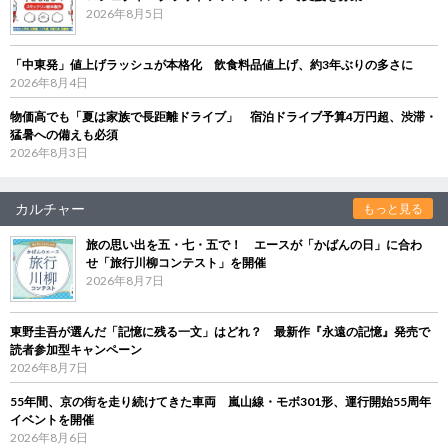
2026年8月5日
「中東発」値上げラッシュが本格化 飲食料品値上げ、約3年ぶりの多さに
2026年8月4日
物価高でも「夏は家族で長距離ドライブ」 宿泊ドライブ予算4万円超、渋滞・
猛暑への備えも必須
2026年8月3日
カルチャー
もっと見る
旅の思い出を五・七・五で！ エースが「かばんの日」に合わ
せ「旅行川柳コンテスト」を開催
2026年8月7日
東野圭吾が選んだ「記憶に残る一文」はどれ？ 最新作『永遠の記憶』発売で
読者参加型キャンペーン
2026年8月7日
55年間、京の街を走り続けてきた車両 嵐山線・モボ301形、運行開始55周年
イベントを開催
2026年8月6日