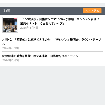
動画
もっと見る
「100歳現役」目指すシニア1500人が集結 マンション管理代
務員イベント「うぇるねすシップ」
2026年8月4日
AI時代、「暗黙知」は継承できるのか 「デジブレ」説明会／ラウンドテーブ
ル
2026年8月3日
紀伊勝浦の魅力を堪能 ホテル浦島、日昇館をリニューアル
2026年8月3日