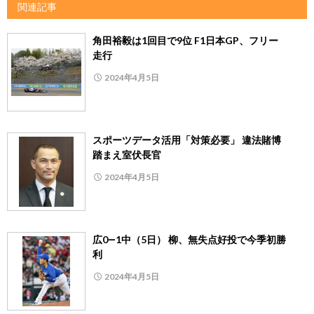
関連記事
角田裕毅は1回目で9位 F1日本GP、フリー
走行
2024年4月5日
スポーツデータ活用「対策必要」 違法賭博
踏まえ室伏長官
2024年4月5日
広0―1中（5日） 柳、無失点好投で今季初勝
利
2024年4月5日