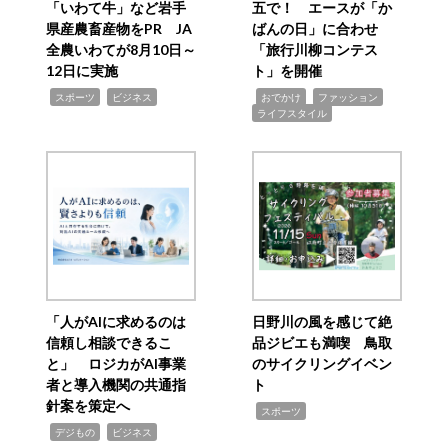
「いわて牛」など岩手
五で！ エースが「か
県産農畜産物をPR JA
ばんの日」に合わせ
全農いわてが8月10日～
「旅行川柳コンテス
12日に実施
ト」を開催
,
,
,
,
,
スポーツ
ビジネス
おでかけ
ファッション
ライフスタイル
「人がAIに求めるのは
日野川の風を感じて絶
信頼し相談できるこ
品ジビエも満喫 鳥取
と」 ロジカがAI事業
のサイクリングイベン
者と導入機関の共通指
ト
針案を策定へ
,
スポーツ
,
,
デジもの
ビジネス