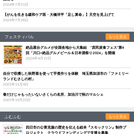
2026年7月31日
【がんを生きる緩和ケア医・大橋洋平「足し算命」】天空を見上げて
2026年7月28日
フェスティバル
もっと見る
絶品屋台グルメが全国各地から大集結 “庶民派食フェス”第4
回「川口×絶品グルメビール＆日本酒祭り2026」を開催
2026年4月15日
自分で収穫した秋野菜を使って芋煮作りを体験 埼玉県加須市の「ファミリー
ランドむさしの村」
2025年11月4日
春だけじゃもったいないさくらの名所、加治川で秋のマルシェ
2025年10月23日
ふむふむ
もっと見る
四日市の公害克服の歴史を伝える絵本『スモックリン』制作プ
ロジェクト クラウドファンディングで支援を募集