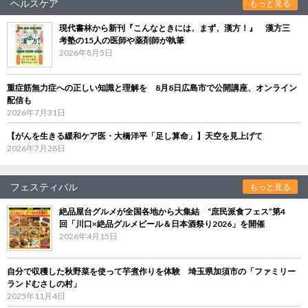
ヘルスケア
もっと見る
現代書林から新刊『こんなときには、まず、漢方！』 漢方三
考塾の15人の医師や薬剤師が執筆
2026年8月5日
重症筋無力症への正しい知識と理解を 8月8日広島市で公開講座、オンライン
配信も
2026年7月31日
【がんを生きる緩和ケア医・大橋洋平「足し算命」】天空を見上げて
2026年7月28日
フェスティバル
もっと見る
絶品屋台グルメが全国各地から大集結 “庶民派食フェス”第4
回「川口×絶品グルメビール＆日本酒祭り2026」を開催
2026年4月15日
自分で収穫した秋野菜を使って芋煮作りを体験 埼玉県加須市の「ファミリー
ランドむさしの村」
2025年11月4日