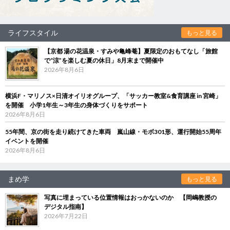
ライフスタイル
もっと見る
【京都 湯の花温泉・すみや亀峰菴】夏限定のおもてなし「旅館
で“涼”を楽しむ夏の休日」8月末まで開催中
2026年8月6日
横浜F・マリノス×日清オイリオグループ、「サッカー教室&食育講座 in 宮崎」
を開催 小学1年生～3年生の身体づくりをサポート
2026年8月6日
55年間、京の街を走り続けてきた車両 嵐山線・モボ301形、運行開始55周年
イベントを開催
2026年8月6日
まめ学
もっと見る
写真に埋まっている位置情報はおっかないのか 【岡嶋教授の
デジタル指南】
2026年7月22日