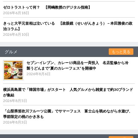
ゼロトラストって何？ 【岡嶋教授のデジタル指南】
2026年6月18日
きっと大平元首相は泣いている 【政眼鏡（せいがんきょう）－本田雅俊の政
治コラム】
2026年6月10日
グルメ
もっと見る
セブン‐イレブン、カレー15商品を一斉投入 名店監修から冷
製うどんまで“夏のカレーフェス”を開催中
2026年8月6日
横浜高島屋で「韓国市場」がスタート 人気グルメから雑貨まで約30ブランド
が集結
2026年8月5日
「山梨県笛吹川フルーツ公園」でサマーフェス 富士山を眺めながら水遊び、
季節限定の桃のかき氷も
2026年8月3日