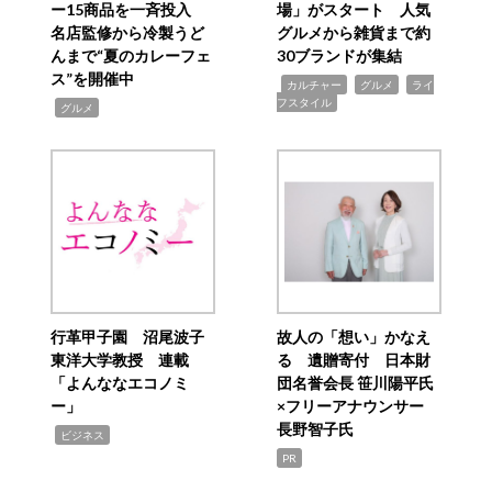
ー15商品を一斉投入
場」がスタート 人気
名店監修から冷製うど
グルメから雑貨まで約
んまで“夏のカレーフェ
30ブランドが集結
ス”を開催中
,
,
,
カルチャー
グルメ
ライ
フスタイル
,
グルメ
行革甲子園 沼尾波子
故人の「想い」かなえ
東洋大学教授 連載
る 遺贈寄付 日本財
「よんななエコノミ
団名誉会長 笹川陽平氏
ー」
×フリーアナウンサー
長野智子氏
,
ビジネス
PR