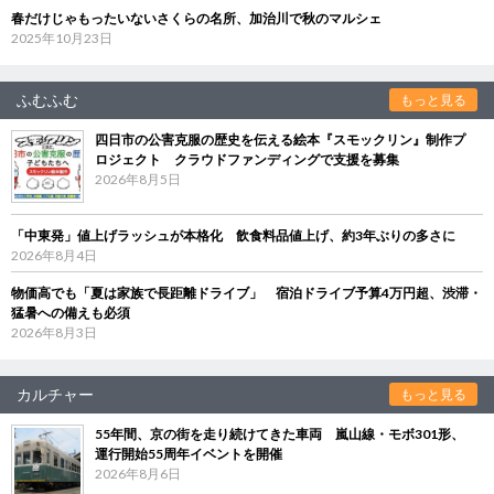
春だけじゃもったいないさくらの名所、加治川で秋のマルシェ
2025年10月23日
ふむふむ
もっと見る
四日市の公害克服の歴史を伝える絵本『スモックリン』制作プ
ロジェクト クラウドファンディングで支援を募集
2026年8月5日
「中東発」値上げラッシュが本格化 飲食料品値上げ、約3年ぶりの多さに
2026年8月4日
物価高でも「夏は家族で長距離ドライブ」 宿泊ドライブ予算4万円超、渋滞・
猛暑への備えも必須
2026年8月3日
カルチャー
もっと見る
55年間、京の街を走り続けてきた車両 嵐山線・モボ301形、
運行開始55周年イベントを開催
2026年8月6日