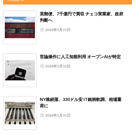
英郵便、7千億円で買収 チェコ実業家、政府
判断へ
2024年5月31日
世論操作に人工知能利用 オープンAIが特定
2024年5月31日
NY株続落、330ドル安 IT銘柄軟調、相場重
荷に
2024年5月31日