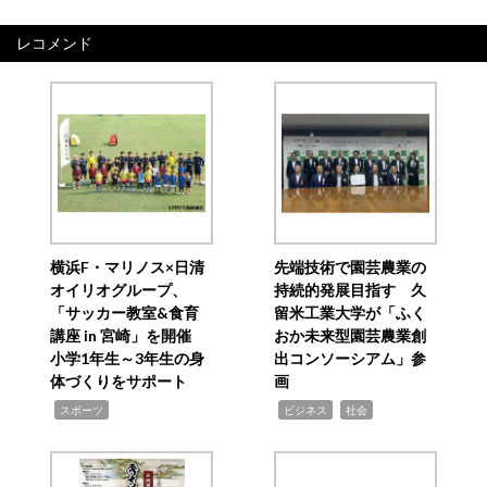
レコメンド
横浜F・マリノス×日清
先端技術で園芸農業の
オイリオグループ、
持続的発展目指す 久
「サッカー教室&食育
留米工業大学が「ふく
講座 in 宮崎」を開催
おか未来型園芸農業創
小学1年生～3年生の身
出コンソーシアム」参
体づくりをサポート
画
,
,
,
スポーツ
ビジネス
社会