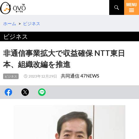
検
索
コ
ン
テ
ホーム
>
ビジネス
ン
ビジネス
ツ
へ
移
非通信事業拡大で収益確保 NTT東日
動
本、組織改編を推進
共同通信 47NEWS
2023年12月29日
ビジネス