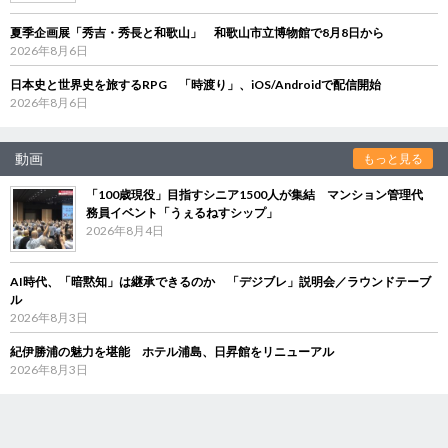
夏季企画展「秀吉・秀長と和歌山」 和歌山市立博物館で8月8日から
2026年8月6日
日本史と世界史を旅するRPG 「時渡り」、iOS/Androidで配信開始
2026年8月6日
動画
もっと見る
「100歳現役」目指すシニア1500人が集結 マンション管理代
務員イベント「うぇるねすシップ」
2026年8月4日
AI時代、「暗黙知」は継承できるのか 「デジブレ」説明会／ラウンドテーブ
ル
2026年8月3日
紀伊勝浦の魅力を堪能 ホテル浦島、日昇館をリニューアル
2026年8月3日