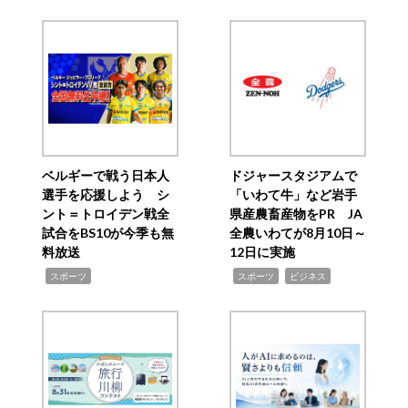
ベルギーで戦う日本人
ドジャースタジアムで
選手を応援しよう シ
「いわて牛」など岩手
ント＝トロイデン戦全
県産農畜産物をPR JA
試合をBS10が今季も無
全農いわてが8月10日～
料放送
12日に実施
,
,
,
スポーツ
スポーツ
ビジネス