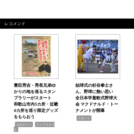
レコメンド
豊臣秀吉・秀長兄弟ゆ
始球式の杉谷拳士さ
かりの地を巡るスタン
ん、野球に熱い思い
プラリーがスタート
全日本学童軟式野球大
和歌山市内5カ所・近畿
会 マクドナルド・トー
6カ所を巡り限定グッズ
ナメントが開幕
をもらおう
,
スポーツ
,
,
カルチャー
ライフスタイ
ル