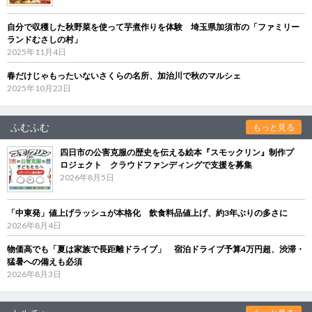
自分で収穫した秋野菜を使って芋煮作りを体験 埼玉県加須市の「ファミリー
ランドむさしの村」
2025年11月4日
春だけじゃもったいないさくらの名所、加治川で秋のマルシェ
2025年10月23日
ふむふむ
もっと見る
四日市の公害克服の歴史を伝える絵本『スモックリン』制作プ
ロジェクト クラウドファンディングで支援を募集
2026年8月5日
「中東発」値上げラッシュが本格化 飲食料品値上げ、約3年ぶりの多さに
2026年8月4日
物価高でも「夏は家族で長距離ドライブ」 宿泊ドライブ予算4万円超、渋滞・
猛暑への備えも必須
2026年8月3日