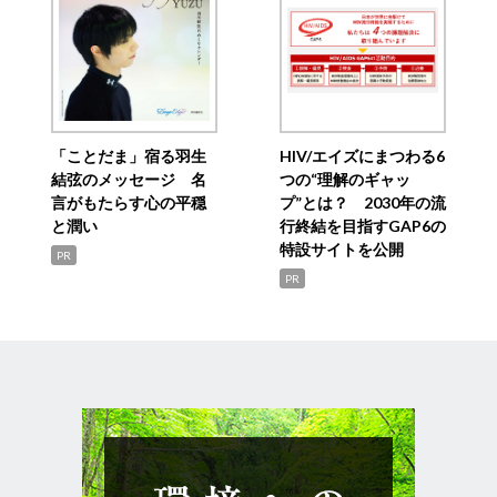
「ことだま」宿る羽生
HIV/エイズにまつわる6
結弦のメッセージ 名
つの“理解のギャッ
言がもたらす心の平穏
プ”とは？ 2030年の流
と潤い
行終結を目指すGAP6の
特設サイトを公開
PR
PR