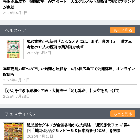
横浜高島屋で「韓国市場」がスタート 人気グルメから雑貨まで約30ブランド
が集結
2026年8月5日
ヘルスケア
もっと見る
現代書林から新刊『こんなときには、まず、漢方！』 漢方三
考塾の15人の医師や薬剤師が執筆
2026年8月5日
重症筋無力症への正しい知識と理解を 8月8日広島市で公開講座、オンライン
配信も
2026年7月31日
【がんを生きる緩和ケア医・大橋洋平「足し算命」】天空を見上げて
2026年7月28日
フェスティバル
もっと見る
絶品屋台グルメが全国各地から大集結 “庶民派食フェス”第4
回「川口×絶品グルメビール＆日本酒祭り2026」を開催
2026年4月15日