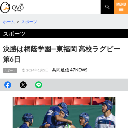
検
索
コ
ン
テ
ホーム
>
スポーツ
ン
スポーツ
ツ
へ
移
決勝は桐蔭学園―東福岡 高校ラグビー
動
第6日
共同通信 47NEWS
2024年1月5日
スポーツ