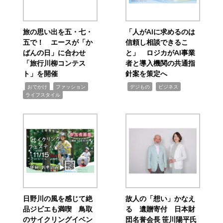
旅の思い出を五・七・
「人がAIに求めるのは
五で！ エースが「か
信頼し相談できるこ
ばんの日」に合わせ
と」 ロジカがAI事業
「旅行川柳コンテス
者と導入機関の共通指
ト」を開催
針案を策定へ
,
,
,
,
,
おでかけ
ファッション
デジもの
ビジネス
ライフスタイル
日野川の風を感じて絶
故人の「想い」かなえ
品ジビエも満喫 鳥取
る 遺贈寄付 日本財
のサイクリングイベン
団名誉会長 笹川陽平氏