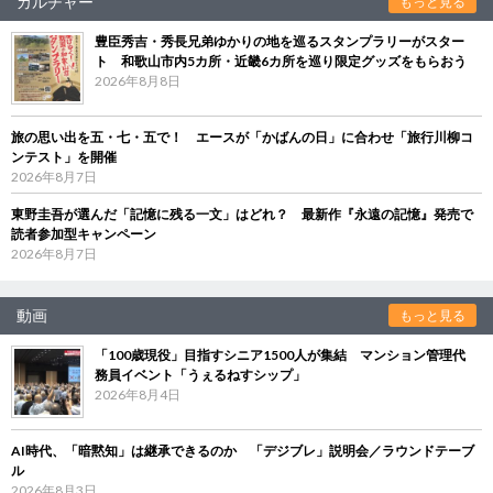
カルチャー
もっと見る
豊臣秀吉・秀長兄弟ゆかりの地を巡るスタンプラリーがスター
ト 和歌山市内5カ所・近畿6カ所を巡り限定グッズをもらおう
2026年8月8日
旅の思い出を五・七・五で！ エースが「かばんの日」に合わせ「旅行川柳コ
ンテスト」を開催
2026年8月7日
東野圭吾が選んだ「記憶に残る一文」はどれ？ 最新作『永遠の記憶』発売で
読者参加型キャンペーン
2026年8月7日
動画
もっと見る
「100歳現役」目指すシニア1500人が集結 マンション管理代
務員イベント「うぇるねすシップ」
2026年8月4日
AI時代、「暗黙知」は継承できるのか 「デジブレ」説明会／ラウンドテーブ
ル
2026年8月3日