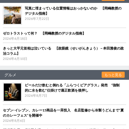
写真に埋まっている位置情報はおっかないのか 【岡嶋教授の
デジタル指南】
2026年7月22日
ゼロトラストって何？ 【岡嶋教授のデジタル指南】
2026年6月18日
きっと大平元首相は泣いている 【政眼鏡（せいがんきょう）－本田雅俊の政
治コラム】
2026年6月10日
グルメ
もっと見る
ビールだけ飲むと倒れる「ふらつくビアグラス」発売 “強制
的に水を飲む”仕掛けで適正飲酒を後押し
2026年8月7日
セブン‐イレブン、カレー15商品を一斉投入 名店監修から冷製うどんまで“夏
のカレーフェス”を開催中
2026年8月6日