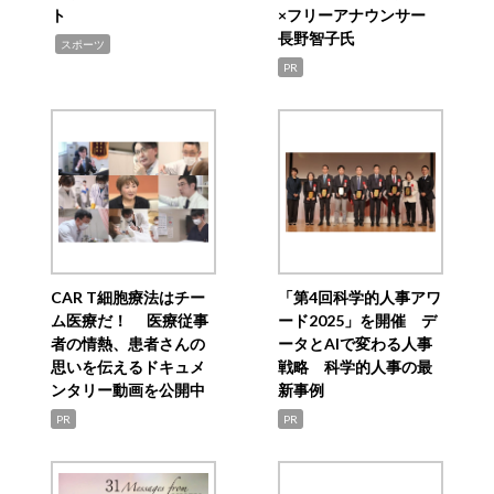
ト
×フリーアナウンサー
長野智子氏
,
スポーツ
PR
CAR T細胞療法はチー
「第4回科学的人事アワ
ム医療だ！ 医療従事
ード2025」を開催 デ
者の情熱、患者さんの
ータとAIで変わる人事
思いを伝えるドキュメ
戦略 科学的人事の最
ンタリー動画を公開中
新事例
PR
PR