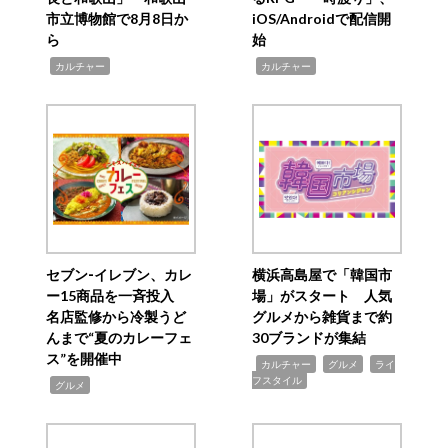
市立博物館で8月8日か
iOS/Androidで配信開
ら
始
,
,
カルチャー
カルチャー
セブン‐イレブン、カレ
横浜高島屋で「韓国市
ー15商品を一斉投入
場」がスタート 人気
名店監修から冷製うど
グルメから雑貨まで約
んまで“夏のカレーフェ
30ブランドが集結
ス”を開催中
,
,
,
カルチャー
グルメ
ライ
フスタイル
,
グルメ