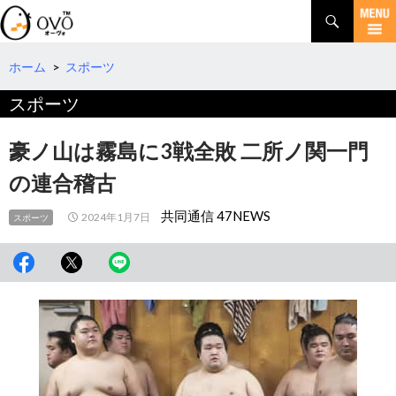
検
索
コ
ン
テ
ホーム
>
スポーツ
ン
スポーツ
ツ
へ
移
豪ノ山は霧島に3戦全敗 二所ノ関一門
動
の連合稽古
共同通信 47NEWS
2024年1月7日
スポーツ