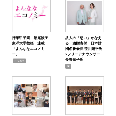
行革甲子園 沼尾波子
故人の「想い」かなえ
東洋大学教授 連載
る 遺贈寄付 日本財
「よんななエコノミ
団名誉会長 笹川陽平氏
ー」
×フリーアナウンサー
長野智子氏
,
ビジネス
PR