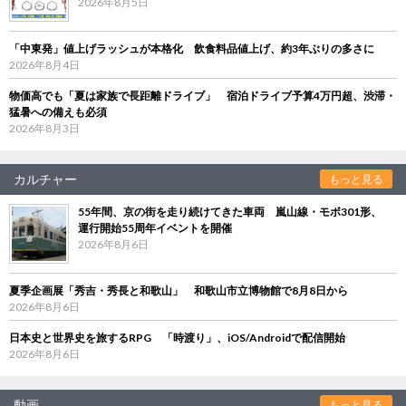
2026年8月5日
「中東発」値上げラッシュが本格化 飲食料品値上げ、約3年ぶりの多さに
2026年8月4日
物価高でも「夏は家族で長距離ドライブ」 宿泊ドライブ予算4万円超、渋滞・
猛暑への備えも必須
2026年8月3日
カルチャー
もっと見る
55年間、京の街を走り続けてきた車両 嵐山線・モボ301形、
運行開始55周年イベントを開催
2026年8月6日
夏季企画展「秀吉・秀長と和歌山」 和歌山市立博物館で8月8日から
2026年8月6日
日本史と世界史を旅するRPG 「時渡り」、iOS/Androidで配信開始
2026年8月6日
動画
もっと見る