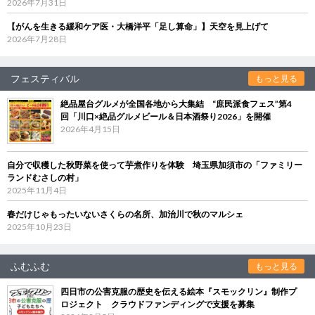
2026年7月31日
【がんを生きる緩和ケア医・大橋洋平「足し算命」】天空を見上げて
2026年7月28日
フェスティバル
もっと見る
絶品屋台グルメが全国各地から大集結 “庶民派食フェス”第4
回「川口×絶品グルメビール＆日本酒祭り2026」を開催
2026年4月15日
自分で収穫した秋野菜を使って芋煮作りを体験 埼玉県加須市の「ファミリー
ランドむさしの村」
2025年11月4日
春だけじゃもったいないさくらの名所、加治川で秋のマルシェ
2025年10月23日
ふむふむ
もっと見る
四日市の公害克服の歴史を伝える絵本『スモックリン』制作プ
ロジェクト クラウドファンディングで支援を募集