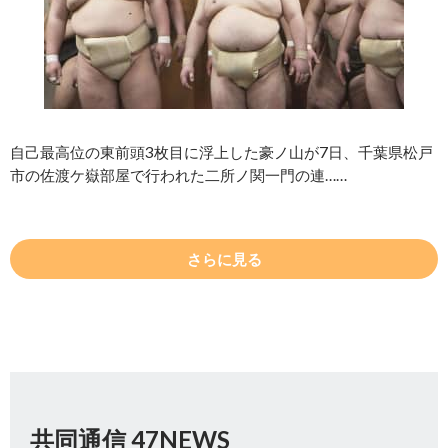
自己最高位の東前頭3枚目に浮上した豪ノ山が7日、千葉県松戸
市の佐渡ケ嶽部屋で行われた二所ノ関一門の連……
さらに見る
共同通信 47NEWS