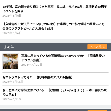
55年間、京の街を走り続けてきた車両 嵐山線・モボ301形、運行開始55周年
イベントを開催
2026年8月6日
【入場無料！大江戸ビール祭り2026秋】仕事帰りの一杯や週末の昼飲みにも！
全国のクラフトビールが大集合｜品川
2026年8月6日
まめ学
もっと見る
写真に埋まっている位置情報はおっかないのか 【岡嶋教授の
デジタル指南】
2026年7月22日
ゼロトラストって何？ 【岡嶋教授のデジタル指南】
2026年6月18日
きっと大平元首相は泣いている 【政眼鏡（せいがんきょう）－本田雅俊の政
治コラム】
2026年6月10日