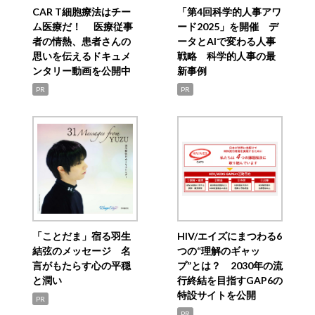
CAR T細胞療法はチー
「第4回科学的人事アワ
ム医療だ！ 医療従事
ード2025」を開催 デ
者の情熱、患者さんの
ータとAIで変わる人事
思いを伝えるドキュメ
戦略 科学的人事の最
ンタリー動画を公開中
新事例
PR
PR
「ことだま」宿る羽生
HIV/エイズにまつわる6
結弦のメッセージ 名
つの“理解のギャッ
言がもたらす心の平穏
プ”とは？ 2030年の流
と潤い
行終結を目指すGAP6の
特設サイトを公開
PR
PR