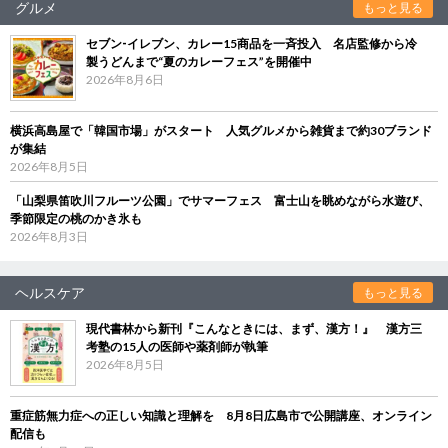
グルメ
もっと見る
セブン‐イレブン、カレー15商品を一斉投入 名店監修から冷
製うどんまで“夏のカレーフェス”を開催中
2026年8月6日
横浜高島屋で「韓国市場」がスタート 人気グルメから雑貨まで約30ブランド
が集結
2026年8月5日
「山梨県笛吹川フルーツ公園」でサマーフェス 富士山を眺めながら水遊び、
季節限定の桃のかき氷も
2026年8月3日
ヘルスケア
もっと見る
現代書林から新刊『こんなときには、まず、漢方！』 漢方三
考塾の15人の医師や薬剤師が執筆
2026年8月5日
重症筋無力症への正しい知識と理解を 8月8日広島市で公開講座、オンライン
配信も