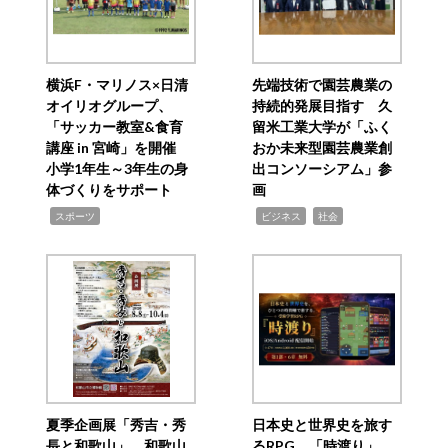
横浜F・マリノス×日清
先端技術で園芸農業の
オイリオグループ、
持続的発展目指す 久
「サッカー教室&食育
留米工業大学が「ふく
講座 in 宮崎」を開催
おか未来型園芸農業創
小学1年生～3年生の身
出コンソーシアム」参
体づくりをサポート
画
,
,
,
スポーツ
ビジネス
社会
夏季企画展「秀吉・秀
日本史と世界史を旅す
長と和歌山」 和歌山
るRPG 「時渡り」、