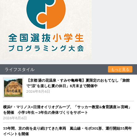
ライフスタイル
もっと見る
【京都 湯の花温泉・すみや亀峰菴】夏限定のおもてなし「旅館
で“涼”を楽しむ夏の休日」8月末まで開催中
2026年8月6日
横浜F・マリノス×日清オイリオグループ、「サッカー教室&食育講座 in 宮崎」
を開催 小学1年生～3年生の身体づくりをサポート
2026年8月6日
55年間、京の街を走り続けてきた車両 嵐山線・モボ301形、運行開始55周年
イベントを開催