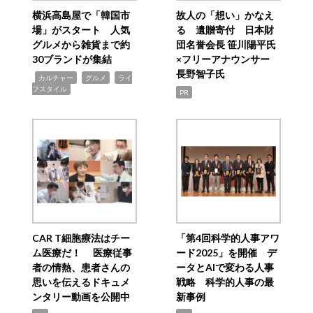
横浜高島屋で「韓国市
故人の「想い」かなえ
場」がスタート 人気
る 遺贈寄付 日本財
グルメから雑貨まで約
団名誉会長 笹川陽平氏
30ブランドが集結
×フリーアナウンサー
長野智子氏
,
,
,
カルチャー
グルメ
ライ
フスタイル
PR
CAR T細胞療法はチー
「第4回科学的人事アワ
ム医療だ！ 医療従事
ード2025」を開催 デ
者の情熱、患者さんの
ータとAIで変わる人事
思いを伝えるドキュメ
戦略 科学的人事の最
ンタリー動画を公開中
新事例