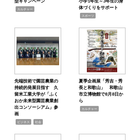
型キャンペーン
小学1年生～3年生の身
体づくりをサポート
,
カルチャー
,
スポーツ
先端技術で園芸農業の
夏季企画展「秀吉・秀
持続的発展目指す 久
長と和歌山」 和歌山
留米工業大学が「ふく
市立博物館で8月8日か
おか未来型園芸農業創
ら
出コンソーシアム」参
,
カルチャー
画
,
,
ビジネス
社会