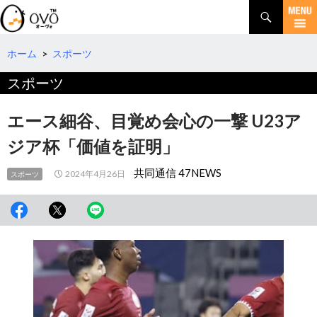
検
索
コ
ン
テ
ホーム
>
スポーツ
ン
スポーツ
ツ
へ
移
エース細谷、目覚め会心の一撃 U23ア
動
ジア杯「価値を証明」
共同通信 47NEWS
2024年4月26日
スポーツ