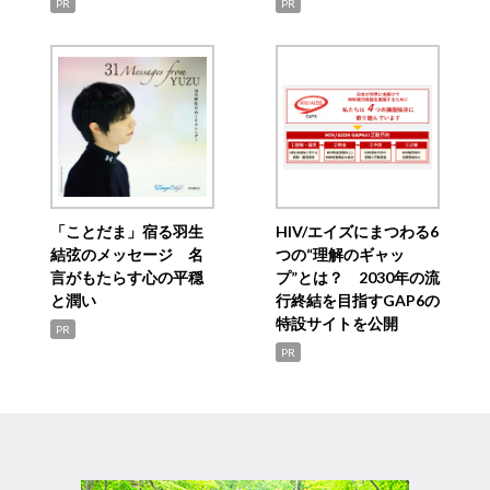
PR
PR
「ことだま」宿る羽生
HIV/エイズにまつわる6
結弦のメッセージ 名
つの“理解のギャッ
言がもたらす心の平穏
プ”とは？ 2030年の流
と潤い
行終結を目指すGAP6の
特設サイトを公開
PR
PR