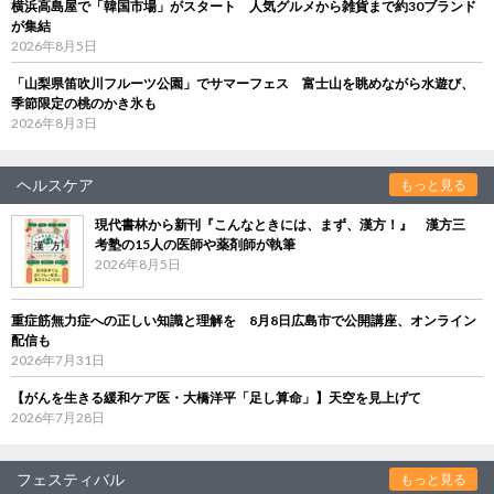
横浜高島屋で「韓国市場」がスタート 人気グルメから雑貨まで約30ブランド
が集結
2026年8月5日
「山梨県笛吹川フルーツ公園」でサマーフェス 富士山を眺めながら水遊び、
季節限定の桃のかき氷も
2026年8月3日
ヘルスケア
もっと見る
現代書林から新刊『こんなときには、まず、漢方！』 漢方三
考塾の15人の医師や薬剤師が執筆
2026年8月5日
重症筋無力症への正しい知識と理解を 8月8日広島市で公開講座、オンライン
配信も
2026年7月31日
【がんを生きる緩和ケア医・大橋洋平「足し算命」】天空を見上げて
2026年7月28日
フェスティバル
もっと見る