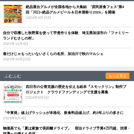
絶品屋台グルメが全国各地から大集結 “庶民派食フェス”第4
回「川口×絶品グルメビール＆日本酒祭り2026」を開催
2026年4月15日
自分で収穫した秋野菜を使って芋煮作りを体験 埼玉県加須市の「ファミリー
ランドむさしの村」
2025年11月4日
春だけじゃもったいないさくらの名所、加治川で秋のマルシェ
2025年10月23日
ふむふむ
もっと見る
四日市の公害克服の歴史を伝える絵本『スモックリン』制作プ
ロジェクト クラウドファンディングで支援を募集
2026年8月5日
「中東発」値上げラッシュが本格化 飲食料品値上げ、約3年ぶりの多さに
2026年8月4日
物価高でも「夏は家族で長距離ドライブ」 宿泊ドライブ予算4万円超、渋滞・
猛暑への備えも必須