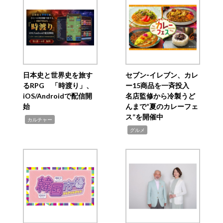
日本史と世界史を旅す
セブン‐イレブン、カレ
るRPG 「時渡り」、
ー15商品を一斉投入
iOS/Androidで配信開
名店監修から冷製うど
始
んまで“夏のカレーフェ
ス”を開催中
,
カルチャー
,
グルメ