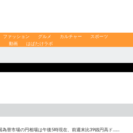
ファッション
グルメ
カルチャー
スポーツ
ス
動画
はばたけラボ
為替市場の円相場は午後5時現在、前週末比39銭円高ド……