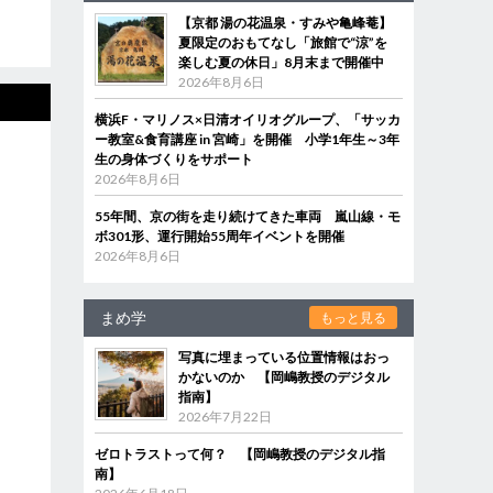
【京都 湯の花温泉・すみや亀峰菴】
夏限定のおもてなし「旅館で“涼”を
楽しむ夏の休日」8月末まで開催中
2026年8月6日
横浜F・マリノス×日清オイリオグループ、「サッカ
ー教室&食育講座 in 宮崎」を開催 小学1年生～3年
生の身体づくりをサポート
2026年8月6日
55年間、京の街を走り続けてきた車両 嵐山線・モ
ボ301形、運行開始55周年イベントを開催
2026年8月6日
まめ学
もっと見る
写真に埋まっている位置情報はおっ
かないのか 【岡嶋教授のデジタル
指南】
2026年7月22日
ゼロトラストって何？ 【岡嶋教授のデジタル指
南】