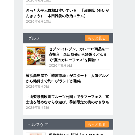
2026年6月18日
きっと大平元首相は泣いている 【政眼鏡（せいが
んきょう）－本田雅俊の政治コラム】
2026年6月10日
グルメ
もっと見る
セブン‐イレブン、カレー15商品を一
斉投入 名店監修から冷製うどんま
で“夏のカレーフェス”を開催中
2026年8月6日
横浜高島屋で「韓国市場」がスタート 人気グルメ
から雑貨まで約30ブランドが集結
2026年8月5日
「山梨県笛吹川フルーツ公園」でサマーフェス 富
士山を眺めながら水遊び、季節限定の桃のかき氷も
2026年8月3日
ヘルスケア
もっと見る