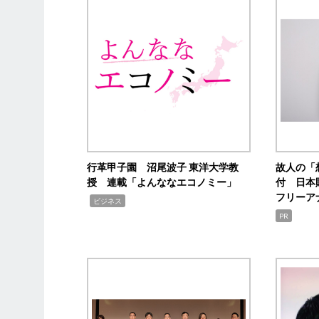
行革甲子園 沼尾波子 東洋大学教
故人の「
授 連載「よんななエコノミー」
付 日本
フリーア
,
ビジネス
PR