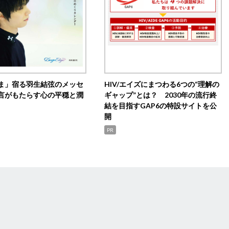
ま」宿る羽生結弦のメッセ
HIV/エイズにまつわる6つの“理解の
言がもたらす心の平穏と潤
ギャップ”とは？ 2030年の流行終
結を目指すGAP6の特設サイトを公
開
PR