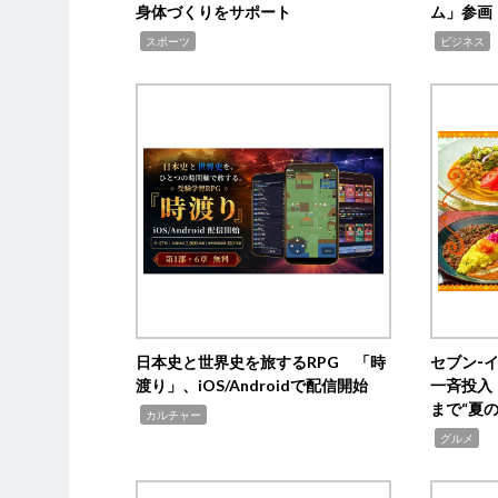
身体づくりをサポート
ム」参画
,
,
,
スポーツ
ビジネス
日本史と世界史を旅するRPG 「時
セブン‐
渡り」、iOS/Androidで配信開始
一斉投入
まで“夏
,
カルチャー
,
グルメ