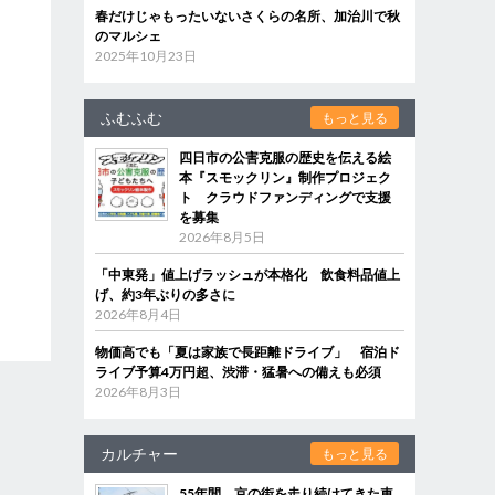
春だけじゃもったいないさくらの名所、加治川で秋
のマルシェ
2025年10月23日
ふむふむ
もっと見る
四日市の公害克服の歴史を伝える絵
本『スモックリン』制作プロジェク
ト クラウドファンディングで支援
を募集
2026年8月5日
「中東発」値上げラッシュが本格化 飲食料品値上
げ、約3年ぶりの多さに
2026年8月4日
物価高でも「夏は家族で長距離ドライブ」 宿泊ド
ライブ予算4万円超、渋滞・猛暑への備えも必須
2026年8月3日
カルチャー
もっと見る
55年間、京の街を走り続けてきた車