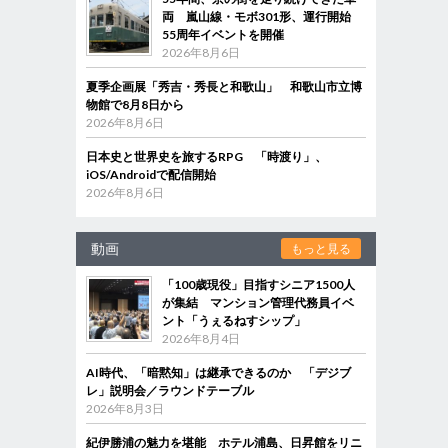
両 嵐山線・モボ301形、運行開始
55周年イベントを開催
2026年8月6日
夏季企画展「秀吉・秀長と和歌山」 和歌山市立博
物館で8月8日から
2026年8月6日
日本史と世界史を旅するRPG 「時渡り」、
iOS/Androidで配信開始
2026年8月6日
動画
もっと見る
「100歳現役」目指すシニア1500人
が集結 マンション管理代務員イベ
ント「うぇるねすシップ」
2026年8月4日
AI時代、「暗黙知」は継承できるのか 「デジブ
レ」説明会／ラウンドテーブル
2026年8月3日
紀伊勝浦の魅力を堪能 ホテル浦島、日昇館をリニ