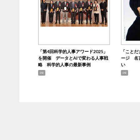
「第4回科学的人事アワード2025」
「ことだ
を開催 データとAIで変わる人事戦
ージ 名
略 科学的人事の最新事例
い
PR
PR