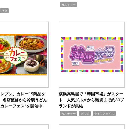
,
カルチャー
社会
イレブン、カレー15商品を
横浜高島屋で「韓国市場」がスター
 名店監修から冷製うどん
ト 人気グルメから雑貨まで約30ブ
のカレーフェス”を開催中
ランドが集結
,
,
,
カルチャー
グルメ
ライフスタイル