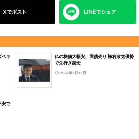
ズベキ
仏の株価大幅安、国債売り 極右政党優勢
で先行き懸念
2024年6月15日
不安で