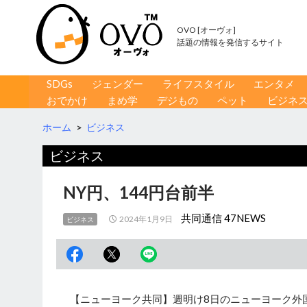
OVO [オーヴォ]
話題の情報を発信するサイト
コンテンツへ移動
検
SDGs
ジェンダー
ライフスタイル
エンタメ
索
おでかけ
まめ学
デジもの
ペット
ビジネ
ホーム
>
ビジネス
ビジネス
NY円、144円台前半
共同通信 47NEWS
2024年1月9日
ビジネス
【ニューヨーク共同】週明け8日のニューヨーク外国