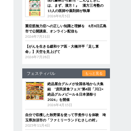
現代書林から新刊『こんなときに
は、まず、漢方！』 漢方三考塾の
15人の医師や薬剤師が執筆
2026年8月5日
重症筋無力症への正しい知識と理解を 8月8日広島
市で公開講座、オンライン配信も
2026年7月31日
【がんを生きる緩和ケア医・大橋洋平「足し算
命」】天空を見上げて
2026年7月28日
フェスティバル
もっと見る
絶品屋台グルメが全国各地から大集
結 “庶民派食フェス”第4回「川口×
絶品グルメビール＆日本酒祭り
2026」を開催
2026年4月15日
自分で収穫した秋野菜を使って芋煮作りを体験 埼
玉県加須市の「ファミリーランドむさしの村」
2025年11月4日