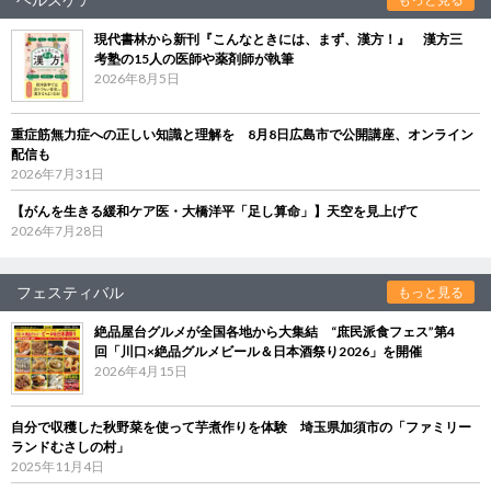
現代書林から新刊『こんなときには、まず、漢方！』 漢方三
考塾の15人の医師や薬剤師が執筆
2026年8月5日
重症筋無力症への正しい知識と理解を 8月8日広島市で公開講座、オンライン
配信も
2026年7月31日
【がんを生きる緩和ケア医・大橋洋平「足し算命」】天空を見上げて
2026年7月28日
フェスティバル
もっと見る
絶品屋台グルメが全国各地から大集結 “庶民派食フェス”第4
回「川口×絶品グルメビール＆日本酒祭り2026」を開催
2026年4月15日
自分で収穫した秋野菜を使って芋煮作りを体験 埼玉県加須市の「ファミリー
ランドむさしの村」
2025年11月4日