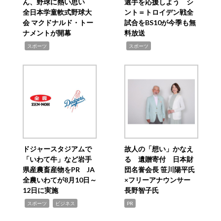
ん、野球に熱い思い
選手を応援しよう シ
全日本学童軟式野球大
ント＝トロイデン戦全
会 マクドナルド・トー
試合をBS10が今季も無
ナメントが開幕
料放送
,
,
スポーツ
スポーツ
ドジャースタジアムで
故人の「想い」かなえ
「いわて牛」など岩手
る 遺贈寄付 日本財
県産農畜産物をPR JA
団名誉会長 笹川陽平氏
全農いわてが8月10日～
×フリーアナウンサー
12日に実施
長野智子氏
,
,
スポーツ
ビジネス
PR