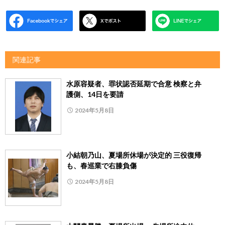
関連記事
水原容疑者、罪状認否延期で合意 検察と弁
護側、14日を要請
2024年5月8日
小結朝乃山、夏場所休場が決定的 三役復帰
も、春巡業で右膝負傷
2024年5月8日