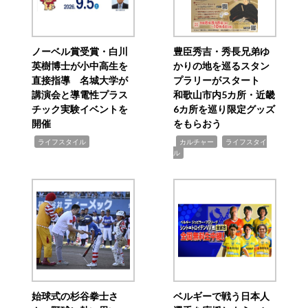
ノーベル賞受賞・白川
豊臣秀吉・秀長兄弟ゆ
英樹博士が小中高生を
かりの地を巡るスタン
直接指導 名城大学が
プラリーがスタート
講演会と導電性プラス
和歌山市内5カ所・近畿
チック実験イベントを
6カ所を巡り限定グッズ
開催
をもらおう
,
,
,
ライフスタイル
カルチャー
ライフスタイ
ル
始球式の杉谷拳士さ
ベルギーで戦う日本人