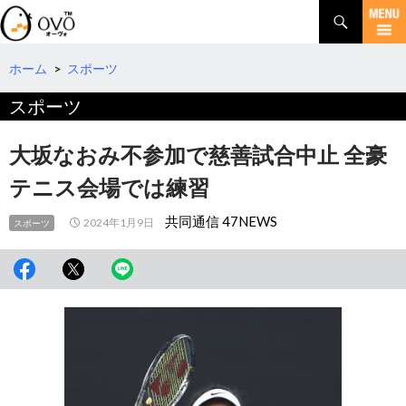
検
索
コ
ン
テ
ホーム
>
スポーツ
ン
スポーツ
ツ
へ
移
大坂なおみ不参加で慈善試合中止 全豪
動
テニス会場では練習
共同通信 47NEWS
2024年1月9日
スポーツ