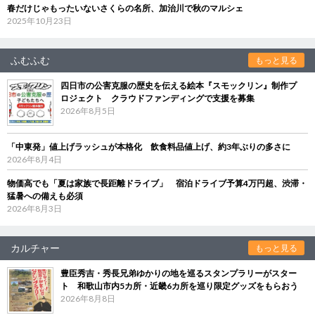
春だけじゃもったいないさくらの名所、加治川で秋のマルシェ
2025年10月23日
ふむふむ
もっと見る
四日市の公害克服の歴史を伝える絵本『スモックリン』制作プ
ロジェクト クラウドファンディングで支援を募集
2026年8月5日
「中東発」値上げラッシュが本格化 飲食料品値上げ、約3年ぶりの多さに
2026年8月4日
物価高でも「夏は家族で長距離ドライブ」 宿泊ドライブ予算4万円超、渋滞・
猛暑への備えも必須
2026年8月3日
カルチャー
もっと見る
豊臣秀吉・秀長兄弟ゆかりの地を巡るスタンプラリーがスター
ト 和歌山市内5カ所・近畿6カ所を巡り限定グッズをもらおう
2026年8月8日