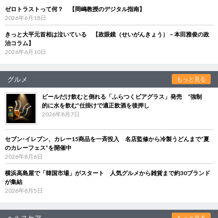
ゼロトラストって何？ 【岡嶋教授のデジタル指南】
2026年6月18日
きっと大平元首相は泣いている 【政眼鏡（せいがんきょう）－本田雅俊の政
治コラム】
2026年6月10日
グルメ
もっと見る
ビールだけ飲むと倒れる「ふらつくビアグラス」発売 “強制
的に水を飲む”仕掛けで適正飲酒を後押し
2026年8月7日
セブン‐イレブン、カレー15商品を一斉投入 名店監修から冷製うどんまで“夏
のカレーフェス”を開催中
2026年8月6日
横浜高島屋で「韓国市場」がスタート 人気グルメから雑貨まで約30ブランド
が集結
2026年8月5日
ヘルスケア
もっと見る