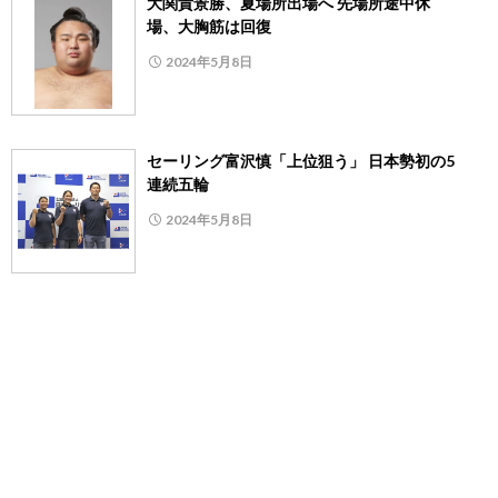
大関貴景勝、夏場所出場へ 先場所途中休
場、大胸筋は回復
2024年5月8日
セーリング富沢慎「上位狙う」 日本勢初の5
連続五輪
2024年5月8日