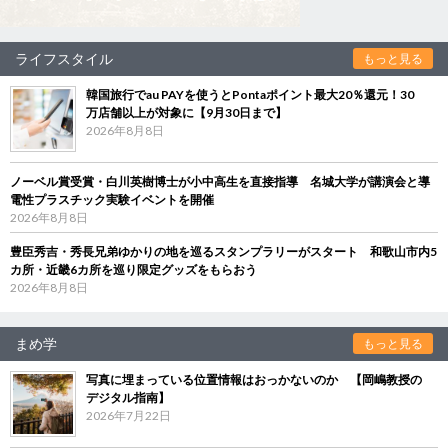
ライフスタイル
もっと見る
韓国旅行でau PAYを使うとPontaポイント最大20％還元！30
万店舗以上が対象に【9月30日まで】
2026年8月8日
ノーベル賞受賞・白川英樹博士が小中高生を直接指導 名城大学が講演会と導
電性プラスチック実験イベントを開催
2026年8月8日
豊臣秀吉・秀長兄弟ゆかりの地を巡るスタンプラリーがスタート 和歌山市内5
カ所・近畿6カ所を巡り限定グッズをもらおう
2026年8月8日
まめ学
もっと見る
写真に埋まっている位置情報はおっかないのか 【岡嶋教授の
デジタル指南】
2026年7月22日