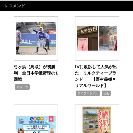
レコメンド
弓ヶ浜（鳥取）が初勝
LVに敗訴して人気が出
利 全日本学童野球の1
た ミルクティーブラ
回戦
ンド 【野村義樹✕
リアルワールド】
,
スポーツ
,
,
ライフスタイル
社会