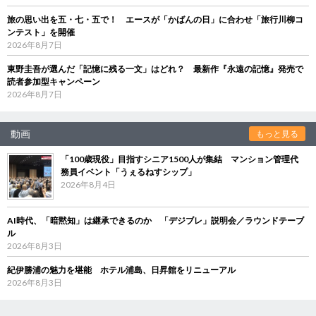
旅の思い出を五・七・五で！ エースが「かばんの日」に合わせ「旅行川柳コ
ンテスト」を開催
2026年8月7日
東野圭吾が選んだ「記憶に残る一文」はどれ？ 最新作『永遠の記憶』発売で
読者参加型キャンペーン
2026年8月7日
動画
もっと見る
「100歳現役」目指すシニア1500人が集結 マンション管理代
務員イベント「うぇるねすシップ」
2026年8月4日
AI時代、「暗黙知」は継承できるのか 「デジブレ」説明会／ラウンドテーブ
ル
2026年8月3日
紀伊勝浦の魅力を堪能 ホテル浦島、日昇館をリニューアル
2026年8月3日