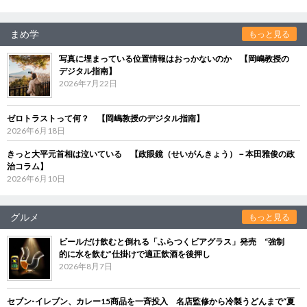
まめ学
もっと見る
写真に埋まっている位置情報はおっかないのか 【岡嶋教授の
デジタル指南】
2026年7月22日
ゼロトラストって何？ 【岡嶋教授のデジタル指南】
2026年6月18日
きっと大平元首相は泣いている 【政眼鏡（せいがんきょう）－本田雅俊の政
治コラム】
2026年6月10日
グルメ
もっと見る
ビールだけ飲むと倒れる「ふらつくビアグラス」発売 “強制
的に水を飲む”仕掛けで適正飲酒を後押し
2026年8月7日
セブン‐イレブン、カレー15商品を一斉投入 名店監修から冷製うどんまで“夏