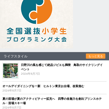
ライフスタイル
もっと見る
日野川の風を感じて絶品ジビエも満喫 鳥取のサイクリングイ
ベント
2026年8月7日
オールデイダイニングを一新 ヒルトン東京お台場、改装進む
2026年8月7日
夏の苗場が夏のアクティビティー拡充へ 四季の各魅力を創出プリンスホテ
ル・苗場スキー場
2026年8月7日