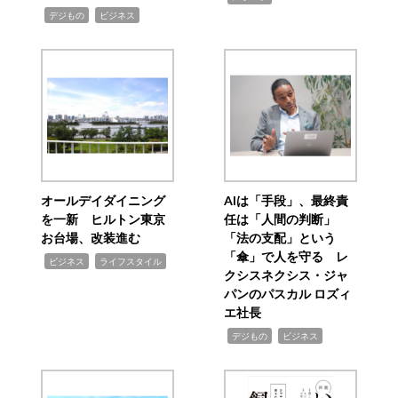
,
,
デジもの
ビジネス
オールデイダイニング
AIは「手段」、最終責
を一新 ヒルトン東京
任は「人間の判断」
お台場、改装進む
「法の支配」という
「傘」で人を守る レ
,
,
ビジネス
ライフスタイル
クシスネクシス・ジャ
パンのパスカル ロズィ
エ社長
,
,
デジもの
ビジネス