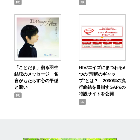
PR
PR
「ことだま」宿る羽生
HIV/エイズにまつわる6
結弦のメッセージ 名
つの“理解のギャッ
言がもたらす心の平穏
プ”とは？ 2030年の流
と潤い
行終結を目指すGAP6の
特設サイトを公開
PR
PR