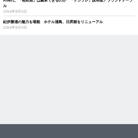
AI時代、「暗黙知」は継承できるのか 「デジブレ」説明会／ラウンドテーブ
ル
2026年8月3日
紀伊勝浦の魅力を堪能 ホテル浦島、日昇館をリニューアル
2026年8月3日