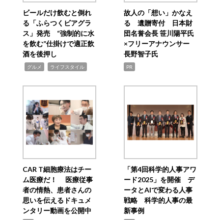
ビールだけ飲むと倒れ
故人の「想い」かなえ
る「ふらつくビアグラ
る 遺贈寄付 日本財
ス」発売 “強制的に水
団名誉会長 笹川陽平氏
を飲む”仕掛けで適正飲
×フリーアナウンサー
酒を後押し
長野智子氏
,
,
グルメ
ライフスタイル
PR
CAR T細胞療法はチー
「第4回科学的人事アワ
ム医療だ！ 医療従事
ード2025」を開催 デ
者の情熱、患者さんの
ータとAIで変わる人事
思いを伝えるドキュメ
戦略 科学的人事の最
ンタリー動画を公開中
新事例