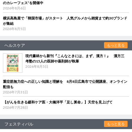
のカレーフェス”を開催中
2026年8月6日
横浜高島屋で「韓国市場」がスタート 人気グルメから雑貨まで約30ブランド
が集結
2026年8月5日
ヘルスケア
もっと見る
現代書林から新刊『こんなときには、まず、漢方！』 漢方三
考塾の15人の医師や薬剤師が執筆
2026年8月5日
重症筋無力症への正しい知識と理解を 8月8日広島市で公開講座、オンライン
配信も
2026年7月31日
【がんを生きる緩和ケア医・大橋洋平「足し算命」】天空を見上げて
2026年7月28日
フェスティバル
もっと見る