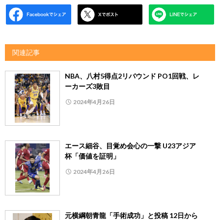
関連記事
NBA、八村5得点2リバウンド PO1回戦、レ
ーカーズ3敗目
2024年4月26日
エース細谷、目覚め会心の一撃 U23アジア
杯「価値を証明」
2024年4月26日
元横綱朝青龍「手術成功」と投稿 12日から