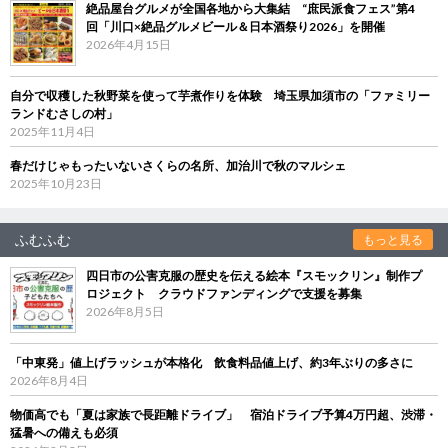
絶品屋台グルメが全国各地から大集結 “庶民派食フェス”第4
回「川口×絶品グルメビール＆日本酒祭り2026」を開催
2026年4月15日
自分で収穫した秋野菜を使って芋煮作りを体験 埼玉県加須市の「ファミリー
ランドむさしの村」
2025年11月4日
春だけじゃもったいないさくらの名所、加治川で秋のマルシェ
2025年10月23日
ふむふむ
もっと見る
四日市の公害克服の歴史を伝える絵本『スモックリン』制作プ
ロジェクト クラウドファンディングで支援を募集
2026年8月5日
「中東発」値上げラッシュが本格化 飲食料品値上げ、約3年ぶりの多さに
2026年8月4日
物価高でも「夏は家族で長距離ドライブ」 宿泊ドライブ予算4万円超、渋滞・
猛暑への備えも必須