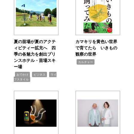
夏の苗場が夏のアクテ
カマキリを黄色い世界
ィビティー拡充へ 四
で育てたら いきもの
季の各魅力を創出プリ
観察の世界
ンスホテル・苗場スキ
,
カルチャー
ー場
,
,
,
おでかけ
ビジネス
ライ
フスタイル