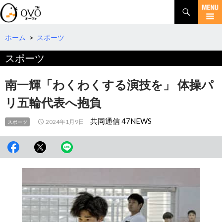
検
索
コ
ン
テ
ホーム
>
スポーツ
ン
スポーツ
ツ
へ
移
南一輝「わくわくする演技を」 体操パ
動
リ五輪代表へ抱負
共同通信 47NEWS
2024年1月9日
スポーツ