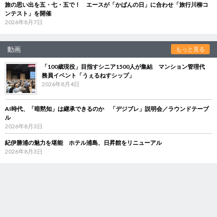
旅の思い出を五・七・五で！ エースが「かばんの日」に合わせ「旅行川柳コ
ンテスト」を開催
2026年8月7日
動画
もっと見る
「100歳現役」目指すシニア1500人が集結 マンション管理代
務員イベント「うぇるねすシップ」
2026年8月4日
AI時代、「暗黙知」は継承できるのか 「デジブレ」説明会／ラウンドテーブ
ル
2026年8月3日
紀伊勝浦の魅力を堪能 ホテル浦島、日昇館をリニューアル
2026年8月3日