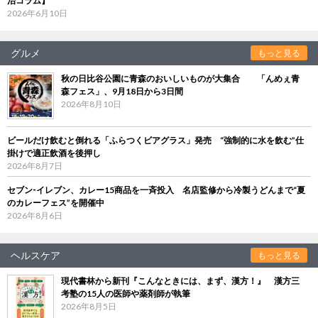
治コラム】
2026年6月10日
グルメ
もっと見る
秋の日比谷公園に青森のおいしいものが大集合 「んめぇ青
森フェス」、9月18日から3日間
2026年8月10日
ビールだけ飲むと倒れる「ふらつくビアグラス」発売 “強制的に水を飲む”仕
掛けで適正飲酒を後押し
2026年8月7日
セブン‐イレブン、カレー15商品を一斉投入 名店監修から冷製うどんまで“夏
のカレーフェス”を開催中
2026年8月6日
ヘルスケア
もっと見る
現代書林から新刊『こんなときには、まず、漢方！』 漢方三
考塾の15人の医師や薬剤師が執筆
2026年8月5日