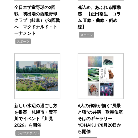
全日本学童野球の2回
魂込め、あふれる躍動
戦 初出場の西陵野球
感 【正田裕生 コラ
クラブ（岐阜）が3回戦
ム 直線・曲線・斜め
へ マクドナルド・ト
線】
ーナメント
,
スポーツ
,
スポーツ
新しい水辺の過ごし方
6人の作家が描く“風景
を提案 札幌市・豊平
と猫”の共演 歌舞伎座
川でイベント「川見
そばのギャラリー
2026」を開催
YOHAKUで8月20日か
ら開催
,
ライフスタイル