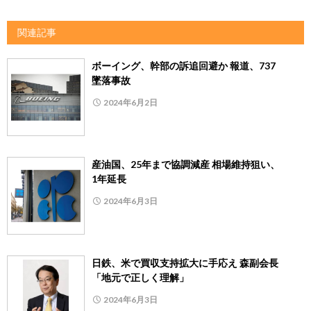
関連記事
ボーイング、幹部の訴追回避か 報道、737
墜落事故
2024年6月2日
産油国、25年まで協調減産 相場維持狙い、
1年延長
2024年6月3日
日鉄、米で買収支持拡大に手応え 森副会長
「地元で正しく理解」
2024年6月3日