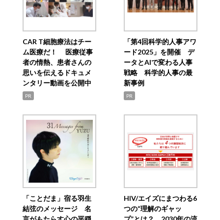
CAR T細胞療法はチー
「第4回科学的人事アワ
ム医療だ！ 医療従事
ード2025」を開催 デ
者の情熱、患者さんの
ータとAIで変わる人事
思いを伝えるドキュメ
戦略 科学的人事の最
ンタリー動画を公開中
新事例
PR
PR
「ことだま」宿る羽生
HIV/エイズにまつわる6
結弦のメッセージ 名
つの“理解のギャッ
言がもたらす心の平穏
プ”とは？ 2030年の流