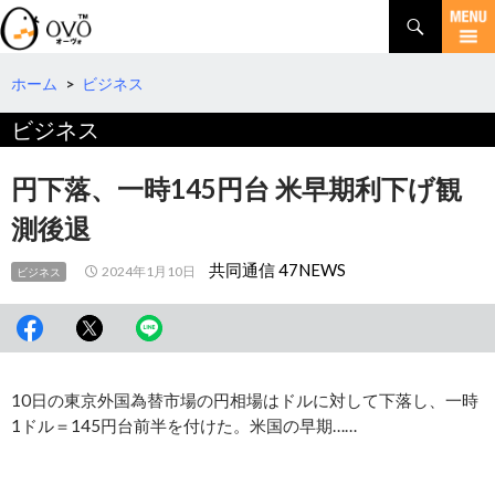
検
索
コ
ン
テ
ホーム
>
ビジネス
ン
ビジネス
ツ
へ
移
円下落、一時145円台 米早期利下げ観
動
測後退
共同通信 47NEWS
2024年1月10日
ビジネス
10日の東京外国為替市場の円相場はドルに対して下落し、一時
1ドル＝145円台前半を付けた。米国の早期……