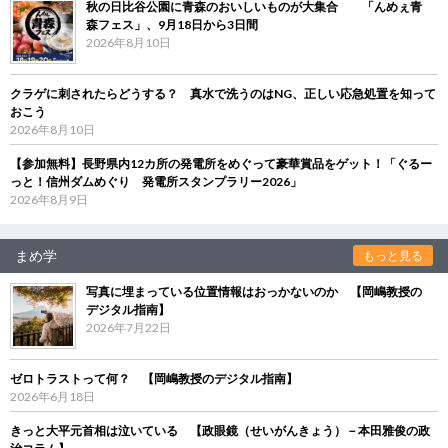
秋の日比谷公園に青森のおいしいものが大集合 「んめぇ青
森フェス」、9月18日から3日間
2026年8月10日
クラゲに刺されたらどうする？ 真水で洗うのはNG、正しい応急処置を知って
おこう
2026年8月10日
【参加無料】長野県内12カ所の発電所をめぐって豪華賞品をゲット！「ぐるー
っと！信州ダムめぐり 発電所スタンプラリー2026」
2026年8月9日
まめ学
もっと見る
写真に埋まっている位置情報はおっかないのか 【岡嶋教授の
デジタル指南】
2026年7月22日
ゼロトラストって何？ 【岡嶋教授のデジタル指南】
2026年6月18日
きっと大平元首相は泣いている 【政眼鏡（せいがんきょう）－本田雅俊の政