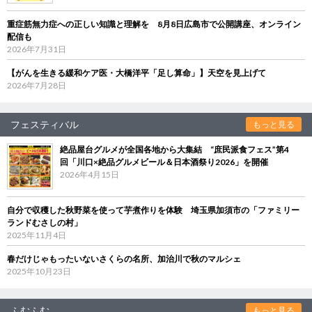
重症筋無力症への正しい知識と理解を 8月8日広島市で公開講座、オンライン
配信も
2026年7月31日
【がんを生きる緩和ケア医・大橋洋平「足し算命」】天空を見上げて
2026年7月28日
フェスティバル
もっと見る
絶品屋台グルメが全国各地から大集結 “庶民派食フェス”第4
回「川口×絶品グルメビール＆日本酒祭り2026」を開催
2026年4月15日
自分で収穫した秋野菜を使って芋煮作りを体験 埼玉県加須市の「ファミリー
ランドむさしの村」
2025年11月4日
春だけじゃもったいないさくらの名所、加治川で秋のマルシェ
2025年10月23日
ふむふむ
もっと見る