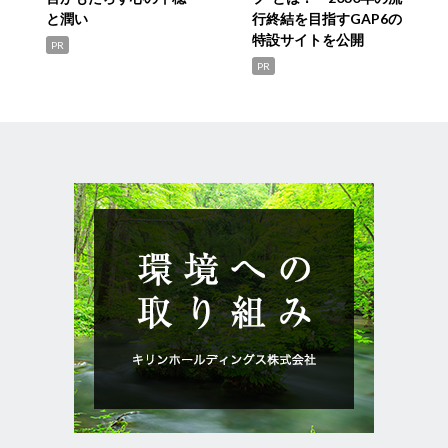
と潤い
行終結を目指すGAP6の
特設サイトを公開
PR
PR