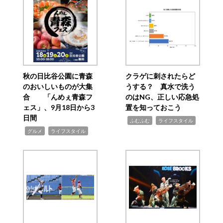
秋の日比谷公園に青森
クラゲに刺されたらど
のおいしいものが大集
うする？ 真水で洗う
合 「んめぇ青森フ
のはNG、正しい応急処
ェス」、9月18日から3
置を知っておこう
日間
,
,
ふむふむ
ライフスタイル
,
,
グルメ
ライフスタイル