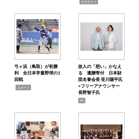
,
カルチャー
弓ヶ浜（鳥取）が初勝
故人の「想い」かなえ
利 全日本学童野球の1
る 遺贈寄付 日本財
回戦
団名誉会長 笹川陽平氏
×フリーアナウンサー
,
スポーツ
長野智子氏
PR