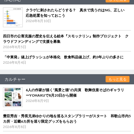
クラゲに刺されたらどうする？ 真水で洗うのはNG、正しい
応急処置を知っておこう
2026年8月10日
四日市の公害克服の歴史を伝える絵本『スモックリン』制作プロジェクト ク
ラウドファンディングで支援を募集
2026年8月5日
「中東発」値上げラッシュが本格化 飲食料品値上げ、約3年ぶりの多さに
2026年8月4日
カルチャー
もっと見る
6人の作家が描く“風景と猫”の共演 歌舞伎座そばのギャラリ
ーYOHAKUで8月20日から開催
2026年8月9日
豊臣秀吉・秀長兄弟ゆかりの地を巡るスタンプラリーがスタート 和歌山市内5
カ所・近畿6カ所を巡り限定グッズをもらおう
2026年8月8日