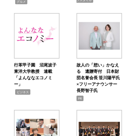
フスタイル
,
グルメ
行革甲子園 沼尾波子
故人の「想い」かなえ
東洋大学教授 連載
る 遺贈寄付 日本財
「よんななエコノミ
団名誉会長 笹川陽平氏
ー」
×フリーアナウンサー
長野智子氏
,
ビジネス
PR