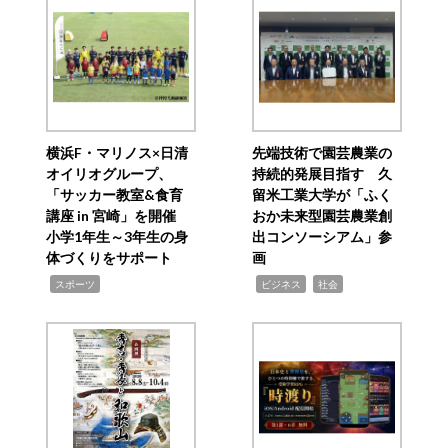
横浜F・マリノス×日清
先端技術で園芸農業の
オイリオグループ、
持続的発展目指す 久
「サッカー教室&食育
留米工業大学が「ふく
講座 in 宮崎」を開催
おか未来型園芸農業創
小学1年生～3年生の身
出コンソーシアム」参
体づくりをサポート
画
,
,
,
スポーツ
ビジネス
社会