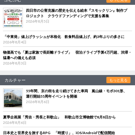
四日市の公害克服の歴史を伝える絵本『スモックリン』制作プ
ロジェクト クラウドファンディングで支援を募集
2026年8月5日
「中東発」値上げラッシュが本格化 飲食料品値上げ、約3年ぶりの多さに
2026年8月4日
物価高でも「夏は家族で長距離ドライブ」 宿泊ドライブ予算4万円超、渋滞・
猛暑への備えも必須
2026年8月3日
カルチャー
もっと見る
55年間、京の街を走り続けてきた車両 嵐山線・モボ301形、
運行開始55周年イベントを開催
2026年8月6日
夏季企画展「秀吉・秀長と和歌山」 和歌山市立博物館で8月8日から
2026年8月6日
日本史と世界史を旅するRPG 「時渡り」、iOS/Androidで配信開始