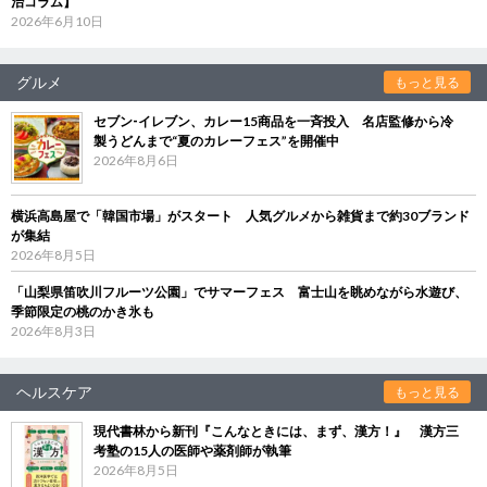
治コラム】
2026年6月10日
グルメ
もっと見る
セブン‐イレブン、カレー15商品を一斉投入 名店監修から冷
製うどんまで“夏のカレーフェス”を開催中
2026年8月6日
横浜高島屋で「韓国市場」がスタート 人気グルメから雑貨まで約30ブランド
が集結
2026年8月5日
「山梨県笛吹川フルーツ公園」でサマーフェス 富士山を眺めながら水遊び、
季節限定の桃のかき氷も
2026年8月3日
ヘルスケア
もっと見る
現代書林から新刊『こんなときには、まず、漢方！』 漢方三
考塾の15人の医師や薬剤師が執筆
2026年8月5日