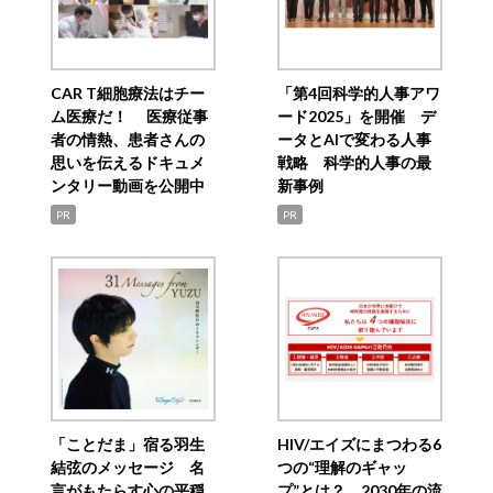
CAR T細胞療法はチー
「第4回科学的人事アワ
ム医療だ！ 医療従事
ード2025」を開催 デ
者の情熱、患者さんの
ータとAIで変わる人事
思いを伝えるドキュメ
戦略 科学的人事の最
ンタリー動画を公開中
新事例
PR
PR
「ことだま」宿る羽生
HIV/エイズにまつわる6
結弦のメッセージ 名
つの“理解のギャッ
言がもたらす心の平穏
プ”とは？ 2030年の流