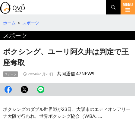
検
索
コ
ン
テ
ホーム
>
スポーツ
ン
スポーツ
ツ
へ
移
ボクシング、ユーリ阿久井は判定で王
動
座奪取
共同通信 47NEWS
2024年1月23日
スポーツ
ボクシングのダブル世界戦が23日、大阪市のエディオンアリー
ナ大阪で行われ、世界ボクシング協会（WBA……