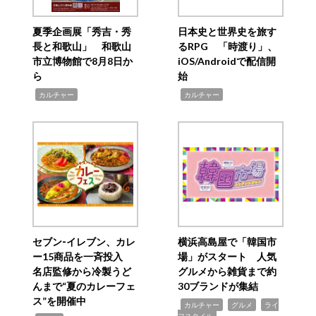
夏季企画展「秀吉・秀
日本史と世界史を旅す
長と和歌山」 和歌山
るRPG 「時渡り」、
市立博物館で8月8日か
iOS/Androidで配信開
ら
始
,
,
カルチャー
カルチャー
セブン‐イレブン、カレ
横浜高島屋で「韓国市
ー15商品を一斉投入
場」がスタート 人気
名店監修から冷製うど
グルメから雑貨まで約
んまで“夏のカレーフェ
30ブランドが集結
ス”を開催中
,
,
,
カルチャー
グルメ
ライ