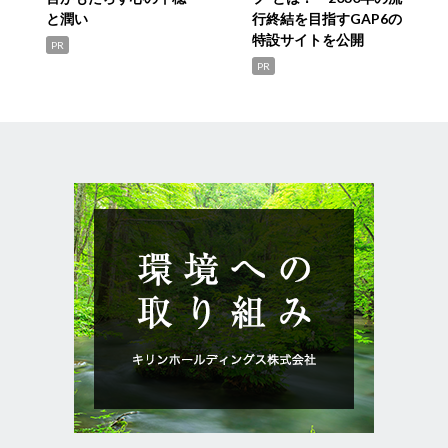
と潤い
行終結を目指すGAP6の
特設サイトを公開
PR
PR