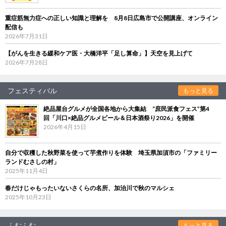
重症筋無力症への正しい知識と理解を 8月8日広島市で公開講座、オンライン
配信も
2026年7月31日
【がんを生きる緩和ケア医・大橋洋平「足し算命」】天空を見上げて
2026年7月28日
フェスティバル
もっと見る
絶品屋台グルメが全国各地から大集結 “庶民派食フェス”第4
回「川口×絶品グルメビール＆日本酒祭り2026」を開催
2026年4月15日
自分で収穫した秋野菜を使って芋煮作りを体験 埼玉県加須市の「ファミリー
ランドむさしの村」
2025年11月4日
春だけじゃもったいないさくらの名所、加治川で秋のマルシェ
2025年10月23日
ふむふむ
もっと見る