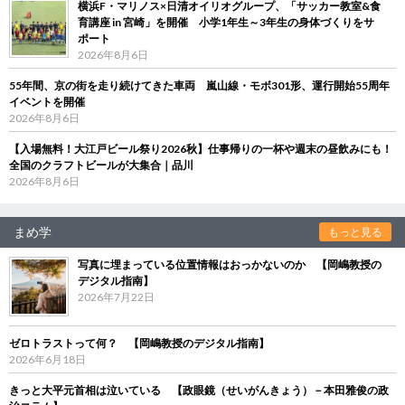
横浜F・マリノス×日清オイリオグループ、「サッカー教室&食
育講座 in 宮崎」を開催 小学1年生～3年生の身体づくりをサ
ポート
2026年8月6日
55年間、京の街を走り続けてきた車両 嵐山線・モボ301形、運行開始55周年
イベントを開催
2026年8月6日
【入場無料！大江戸ビール祭り2026秋】仕事帰りの一杯や週末の昼飲みにも！
全国のクラフトビールが大集合｜品川
2026年8月6日
まめ学
もっと見る
写真に埋まっている位置情報はおっかないのか 【岡嶋教授の
デジタル指南】
2026年7月22日
ゼロトラストって何？ 【岡嶋教授のデジタル指南】
2026年6月18日
きっと大平元首相は泣いている 【政眼鏡（せいがんきょう）－本田雅俊の政