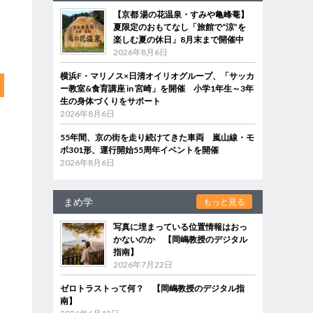
【京都 湯の花温泉・すみや亀峰菴】
夏限定のおもてなし「旅館で“涼”を
楽しむ夏の休日」8月末まで開催中
2026年8月6日
横浜F・マリノス×日清オイリオグループ、「サッカ
ー教室&食育講座 in 宮崎」を開催 小学1年生～3年
生の身体づくりをサポート
2026年8月6日
55年間、京の街を走り続けてきた車両 嵐山線・モ
ボ301形、運行開始55周年イベントを開催
2026年8月6日
まめ学
もっと見る
写真に埋まっている位置情報はおっ
かないのか 【岡嶋教授のデジタル
指南】
2026年7月22日
ゼロトラストって何？ 【岡嶋教授のデジタル指
南】