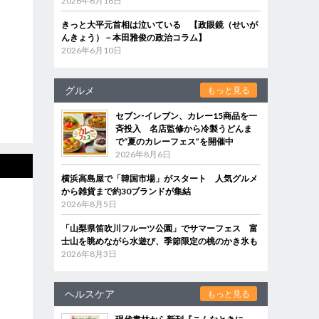
2026年6月18日
きっと大平元首相は泣いている 【政眼鏡（せいが
んきょう）－本田雅俊の政治コラム】
2026年6月10日
グルメ
もっと見る
セブン‐イレブン、カレー15商品を一
斉投入 名店監修から冷製うどんま
で“夏のカレーフェス”を開催中
2026年8月6日
横浜高島屋で「韓国市場」がスタート 人気グルメ
から雑貨まで約30ブランドが集結
2026年8月5日
「山梨県笛吹川フルーツ公園」でサマーフェス 富
士山を眺めながら水遊び、季節限定の桃のかき氷も
2026年8月3日
ヘルスケア
もっと見る