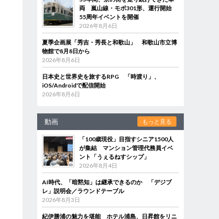
両 嵐山線・モボ301形、運行開始
55周年イベントを開催
2026年8月6日
夏季企画展「秀吉・秀長と和歌山」 和歌山市立博
物館で8月8日から
2026年8月6日
日本史と世界史を旅するRPG 「時渡り」、
iOS/Androidで配信開始
2026年8月6日
動画
もっと見る
「100歳現役」目指すシニア1500人
が集結 マンション管理代務員イベ
ント「うぇるねすシップ」
2026年8月4日
AI時代、「暗黙知」は継承できるのか 「デジブ
レ」説明会／ラウンドテーブル
2026年8月3日
紀伊勝浦の魅力を堪能 ホテル浦島、日昇館をリニ