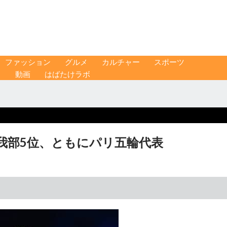
ファッション
グルメ
カルチャー
スポーツ
ス
動画
はばたけラボ
我部5位、ともにパリ五輪代表