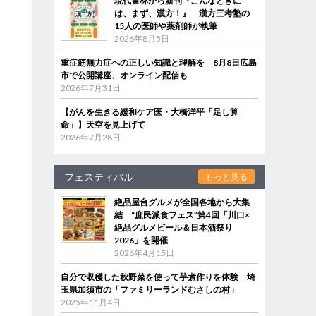
現代書林から新刊『こんなときに
は、まず、漢方！』 漢方三考塾の
15人の医師や薬剤師が執筆
2026年8月5日
重症筋無力症への正しい知識と理解を 8月8日広島
市で公開講座、オンライン配信も
2026年7月31日
【がんを生きる緩和ケア医・大橋洋平「足し算
命」】天空を見上げて
2026年7月28日
フェスティバル
もっと見る
絶品屋台グルメが全国各地から大集
結 “庶民派食フェス”第4回「川口×
絶品グルメビール＆日本酒祭り
2026」を開催
2026年4月15日
自分で収穫した秋野菜を使って芋煮作りを体験 埼
玉県加須市の「ファミリーランドむさしの村」
2025年11月4日