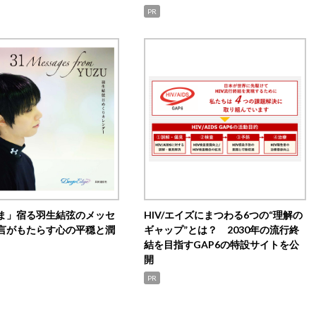
PR
ま」宿る羽生結弦のメッセ
HIV/エイズにまつわる6つの“理解の
言がもたらす心の平穏と潤
ギャップ”とは？ 2030年の流行終
結を目指すGAP6の特設サイトを公
開
PR