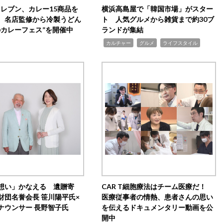
イレブン、カレー15商品を
横浜高島屋で「韓国市場」がスター
 名店監修から冷製うどん
ト 人気グルメから雑貨まで約30ブ
のカレーフェス”を開催中
ランドが集結
,
,
,
カルチャー
グルメ
ライフスタイル
想い」かなえる 遺贈寄
CAR T細胞療法はチーム医療だ！
財団名誉会長 笹川陽平氏×
医療従事者の情熱、患者さんの思い
ナウンサー 長野智子氏
を伝えるドキュメンタリー動画を公
開中