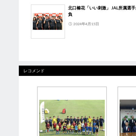
北口榛花「いい刺激」 JAL所属選
負
2024年4月15日
レコメンド