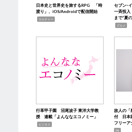
日本史と世界史を旅するRPG 「時
セブン‐
渡り」、iOS/Androidで配信開始
一斉投入
まで“夏
,
カルチャー
,
グルメ
行革甲子園 沼尾波子 東洋大学教
故人の「
授 連載「よんななエコノミー」
付 日本
フリーア
,
ビジネス
PR