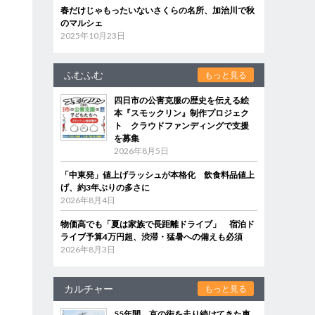
春だけじゃもったいないさくらの名所、加治川で秋
のマルシェ
2025年10月23日
ふむふむ
もっと見る
四日市の公害克服の歴史を伝える絵
本『スモックリン』制作プロジェク
ト クラウドファンディングで支援
を募集
2026年8月5日
「中東発」値上げラッシュが本格化 飲食料品値上
げ、約3年ぶりの多さに
2026年8月4日
物価高でも「夏は家族で長距離ドライブ」 宿泊ド
ライブ予算4万円超、渋滞・猛暑への備えも必須
2026年8月3日
カルチャー
もっと見る
55年間、京の街を走り続けてきた車