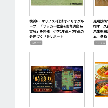
横浜F・マリノス×日清オイリオグル
先端技術
ープ、「サッカー教室&食育講座 in
指す 久
宮崎」を開催 小学1年生～3年生の
未来型園
身体づくりをサポート
ム」参画
,
,
,
スポーツ
ビジネス