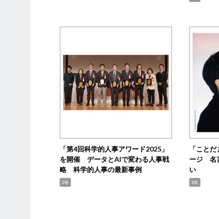
「第4回科学的人事アワード2025」
「ことだ
を開催 データとAIで変わる人事戦
ージ 名
略 科学的人事の最新事例
い
PR
PR