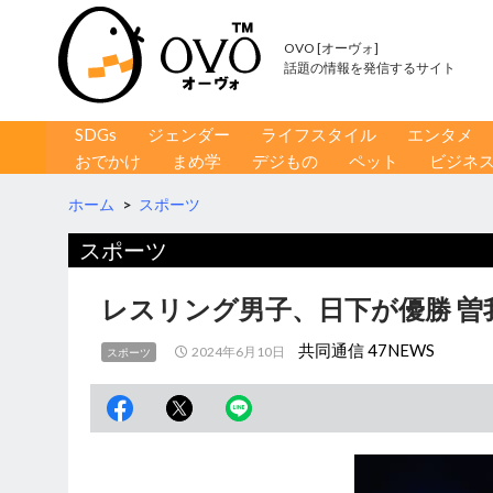
OVO [オーヴォ]
話題の情報を発信するサイト
コンテンツへ移動
検
SDGs
ジェンダー
ライフスタイル
エンタメ
索
おでかけ
まめ学
デジもの
ペット
ビジネ
ホーム
>
スポーツ
スポーツ
レスリング男子、日下が優勝 曽
共同通信 47NEWS
2024年6月10日
スポーツ