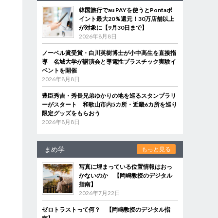
韓国旅行でau PAYを使うとPontaポ
イント最大20％還元！30万店舗以上
が対象に【9月30日まで】
2026年8月8日
ノーベル賞受賞・白川英樹博士が小中高生を直接指
導 名城大学が講演会と導電性プラスチック実験イ
ベントを開催
2026年8月8日
豊臣秀吉・秀長兄弟ゆかりの地を巡るスタンプラリ
ーがスタート 和歌山市内5カ所・近畿6カ所を巡り
限定グッズをもらおう
2026年8月8日
まめ学
もっと見る
写真に埋まっている位置情報はおっ
かないのか 【岡嶋教授のデジタル
指南】
2026年7月22日
ゼロトラストって何？ 【岡嶋教授のデジタル指