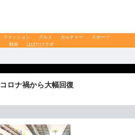
ファッション
グルメ
カルチャー
スポーツ
ス
動画
はばたけラボ
新型コロナ禍から大幅回復