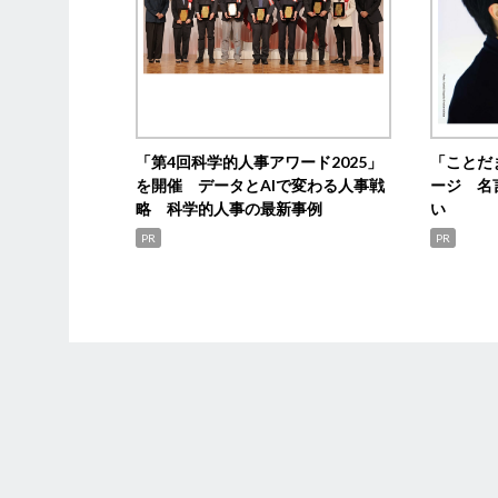
「第4回科学的人事アワード2025」
「ことだ
を開催 データとAIで変わる人事戦
ージ 名
略 科学的人事の最新事例
い
PR
PR