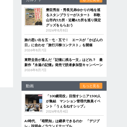
豊臣秀吉・秀長兄弟ゆかりの地を巡
るスタンプラリーがスタート 和歌
山市内5カ所・近畿6カ所を巡り限定
グッズをもらおう
2026年8月8日
旅の思い出を五・七・五で！ エースが「かばんの
日」に合わせ「旅行川柳コンテスト」を開催
2026年8月7日
東野圭吾が選んだ「記憶に残る一文」はどれ？ 最
新作『永遠の記憶』発売で読者参加型キャンペーン
2026年8月7日
動画
もっと見る
「100歳現役」目指すシニア1500人
が集結 マンション管理代務員イベ
ント「うぇるねすシップ」
2026年8月4日
AI時代、「暗黙知」は継承できるのか 「デジブ
レ」説明会／ラウンドテーブル