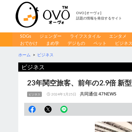
OVO [オーヴォ]
話題の情報を発信するサイト
コンテンツへ移動
検
SDGs
ジェンダー
ライフスタイル
エンタメ
索
おでかけ
まめ学
デジもの
ペット
ビジネ
ホーム
>
ビジネス
ビジネス
23年関空旅客、前年の2.9倍 
共同通信 47NEWS
2024年1月25日
ビジネス