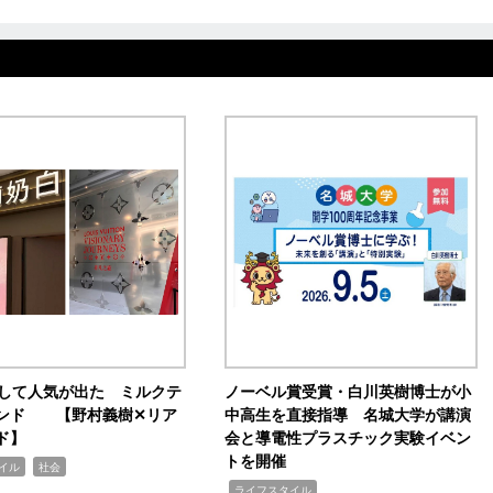
訴して人気が出た ミルクテ
ノーベル賞受賞・白川英樹博士が小
ンド 【野村義樹✕リア
中高生を直接指導 名城大学が講演
ド】
会と導電性プラスチック実験イベン
トを開催
,
イル
社会
,
ライフスタイル