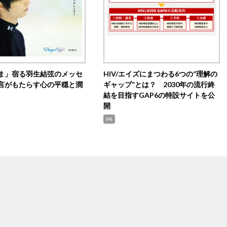
ま」宿る羽生結弦のメッセ
HIV/エイズにまつわる6つの“理解の
言がもたらす心の平穏と潤
ギャップ”とは？ 2030年の流行終
結を目指すGAP6の特設サイトを公
開
PR