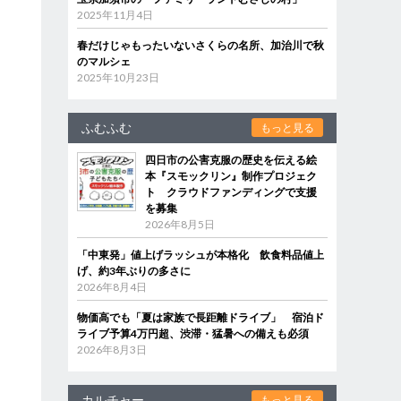
2025年11月4日
春だけじゃもったいないさくらの名所、加治川で秋
のマルシェ
2025年10月23日
ふむふむ
もっと見る
四日市の公害克服の歴史を伝える絵
本『スモックリン』制作プロジェク
ト クラウドファンディングで支援
を募集
2026年8月5日
「中東発」値上げラッシュが本格化 飲食料品値上
げ、約3年ぶりの多さに
2026年8月4日
物価高でも「夏は家族で長距離ドライブ」 宿泊ド
ライブ予算4万円超、渋滞・猛暑への備えも必須
2026年8月3日
カルチャー
もっと見る