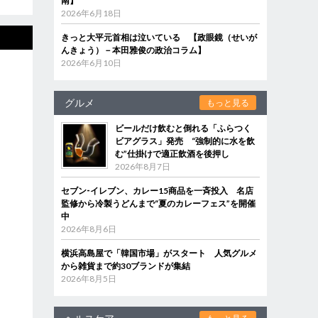
南】
2026年6月18日
きっと大平元首相は泣いている 【政眼鏡（せいが
んきょう）－本田雅俊の政治コラム】
2026年6月10日
グルメ
もっと見る
ビールだけ飲むと倒れる「ふらつく
ビアグラス」発売 “強制的に水を飲
む”仕掛けで適正飲酒を後押し
2026年8月7日
セブン‐イレブン、カレー15商品を一斉投入 名店
監修から冷製うどんまで“夏のカレーフェス”を開催
中
2026年8月6日
横浜高島屋で「韓国市場」がスタート 人気グルメ
から雑貨まで約30ブランドが集結
2026年8月5日