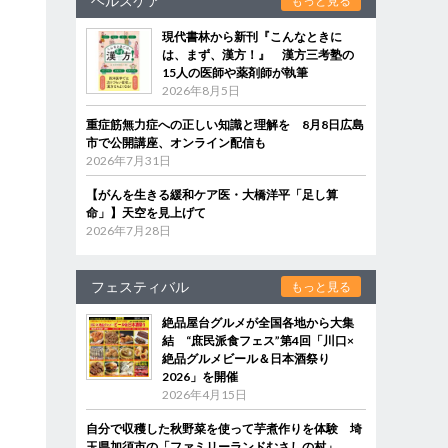
ヘルスケア
もっと見る
現代書林から新刊『こんなときに
は、まず、漢方！』 漢方三考塾の
15人の医師や薬剤師が執筆
2026年8月5日
重症筋無力症への正しい知識と理解を 8月8日広島
市で公開講座、オンライン配信も
2026年7月31日
【がんを生きる緩和ケア医・大橋洋平「足し算
命」】天空を見上げて
2026年7月28日
フェスティバル
もっと見る
絶品屋台グルメが全国各地から大集
結 “庶民派食フェス”第4回「川口×
絶品グルメビール＆日本酒祭り
2026」を開催
2026年4月15日
自分で収穫した秋野菜を使って芋煮作りを体験 埼
玉県加須市の「ファミリーランドむさしの村」