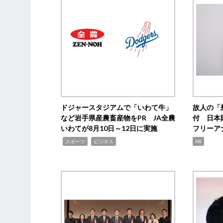
ドジャースタジアムで「いわて牛」
故人の「
など岩手県産農畜産物をPR JA全農
付 日本
いわてが8月10日～12日に実施
フリーア
,
,
スポーツ
ビジネス
PR