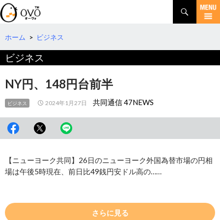
検
索
コ
ン
テ
ホーム
>
ビジネス
ン
ビジネス
ツ
へ
移
NY円、148円台前半
動
共同通信 47NEWS
2024年1月27日
ビジネス
【ニューヨーク共同】26日のニューヨーク外国為替市場の円相
場は午後5時現在、前日比49銭円安ドル高の……
さらに見る