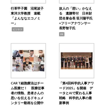
行革甲子園 沼尾波子
故人の「想い」かなえ
東洋大学教授 連載
る 遺贈寄付 日本財
「よんななエコノミ
団名誉会長 笹川陽平氏
ー」
×フリーアナウンサー
長野智子氏
,
ビジネス
PR
CAR T細胞療法はチー
「第4回科学的人事アワ
ム医療だ！ 医療従事
ード2025」を開催 デ
者の情熱、患者さんの
ータとAIで変わる人事
思いを伝えるドキュメ
戦略 科学的人事の最
ンタリー動画を公開中
新事例