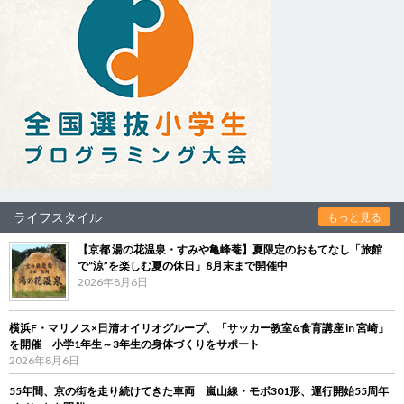
ライフスタイル
もっと見る
【京都 湯の花温泉・すみや亀峰菴】夏限定のおもてなし「旅館
で“涼”を楽しむ夏の休日」8月末まで開催中
2026年8月6日
横浜F・マリノス×日清オイリオグループ、「サッカー教室&食育講座 in 宮崎」
を開催 小学1年生～3年生の身体づくりをサポート
2026年8月6日
55年間、京の街を走り続けてきた車両 嵐山線・モボ301形、運行開始55周年