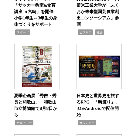
「サッカー教室&食育
留米工業大学が「ふく
講座 in 宮崎」を開催
おか未来型園芸農業創
小学1年生～3年生の身
出コンソーシアム」参
体づくりをサポート
画
,
,
,
スポーツ
ビジネス
社会
夏季企画展「秀吉・秀
日本史と世界史を旅す
長と和歌山」 和歌山
るRPG 「時渡り」、
市立博物館で8月8日か
iOS/Androidで配信開
ら
始
,
,
カルチャー
カルチャー