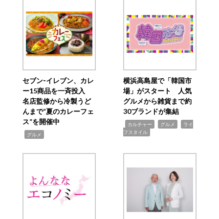
セブン‐イレブン、カレ
横浜高島屋で「韓国市
ー15商品を一斉投入
場」がスタート 人気
名店監修から冷製うど
グルメから雑貨まで約
んまで“夏のカレーフェ
30ブランドが集結
ス”を開催中
,
,
,
カルチャー
グルメ
ライ
フスタイル
,
グルメ