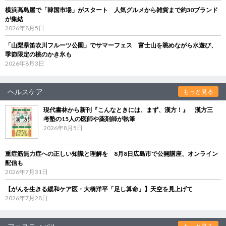
横浜高島屋で「韓国市場」がスタート 人気グルメから雑貨まで約30ブランド
が集結
2026年8月5日
「山梨県笛吹川フルーツ公園」でサマーフェス 富士山を眺めながら水遊び、
季節限定の桃のかき氷も
2026年8月3日
ヘルスケア
もっと見る
現代書林から新刊『こんなときには、まず、漢方！』 漢方三
考塾の15人の医師や薬剤師が執筆
2026年8月5日
重症筋無力症への正しい知識と理解を 8月8日広島市で公開講座、オンライン
配信も
2026年7月31日
【がんを生きる緩和ケア医・大橋洋平「足し算命」】天空を見上げて
2026年7月28日