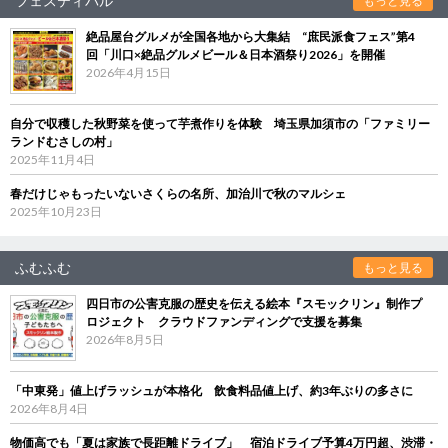
フェスティバル
もっと見る
絶品屋台グルメが全国各地から大集結 “庶民派食フェス”第4
回「川口×絶品グルメビール＆日本酒祭り2026」を開催
2026年4月15日
自分で収穫した秋野菜を使って芋煮作りを体験 埼玉県加須市の「ファミリー
ランドむさしの村」
2025年11月4日
春だけじゃもったいないさくらの名所、加治川で秋のマルシェ
2025年10月23日
ふむふむ
もっと見る
四日市の公害克服の歴史を伝える絵本『スモックリン』制作プ
ロジェクト クラウドファンディングで支援を募集
2026年8月5日
「中東発」値上げラッシュが本格化 飲食料品値上げ、約3年ぶりの多さに
2026年8月4日
物価高でも「夏は家族で長距離ドライブ」 宿泊ドライブ予算4万円超、渋滞・