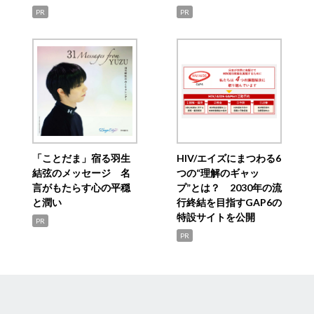
PR
PR
「ことだま」宿る羽生
HIV/エイズにまつわる6
結弦のメッセージ 名
つの“理解のギャッ
言がもたらす心の平穏
プ”とは？ 2030年の流
と潤い
行終結を目指すGAP6の
特設サイトを公開
PR
PR