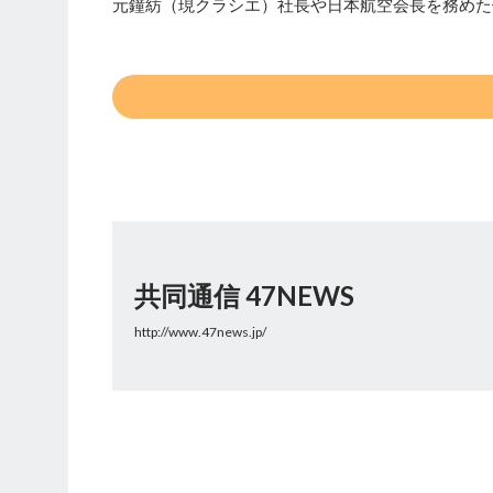
元鐘紡（現クラシエ）社長や日本航空会長を務めた伊
共同通信 47NEWS
http://www.47news.jp/