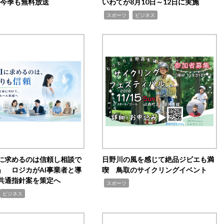
0が今季も無料放送
いわてが8月10日～12日に実施
,
,
スポーツ
ビジネス
Iに求めるのは信頼し相談で
日野川の風を感じて絶品ジビエも満
」 ロジカがAI事業者と導
喫 鳥取のサイクリングイベント
共通指針案を策定へ
,
スポーツ
ビジネス