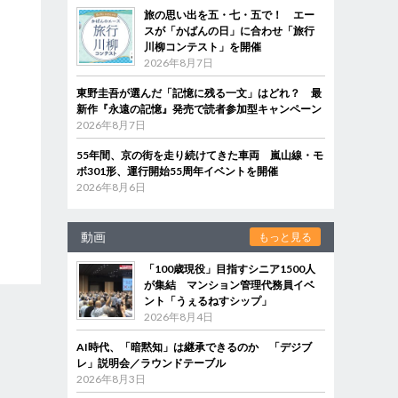
旅の思い出を五・七・五で！ エー
スが「かばんの日」に合わせ「旅行
川柳コンテスト」を開催
2026年8月7日
東野圭吾が選んだ「記憶に残る一文」はどれ？ 最
新作『永遠の記憶』発売で読者参加型キャンペーン
2026年8月7日
55年間、京の街を走り続けてきた車両 嵐山線・モ
ボ301形、運行開始55周年イベントを開催
2026年8月6日
動画
もっと見る
「100歳現役」目指すシニア1500人
が集結 マンション管理代務員イベ
ント「うぇるねすシップ」
2026年8月4日
AI時代、「暗黙知」は継承できるのか 「デジブ
レ」説明会／ラウンドテーブル
2026年8月3日