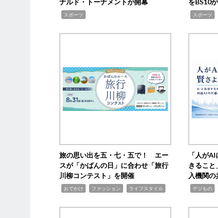
ナルド・トーナメントが開幕
をBS1
,
,
スポーツ
スポーツ
旅の思い出を五・七・五で！ エー
「人がA
スが「かばんの日」に合わせ「旅行
きること
川柳コンテスト」を開催
入機関の
,
,
,
,
,
おでかけ
ファッション
ライフスタイル
デジもの