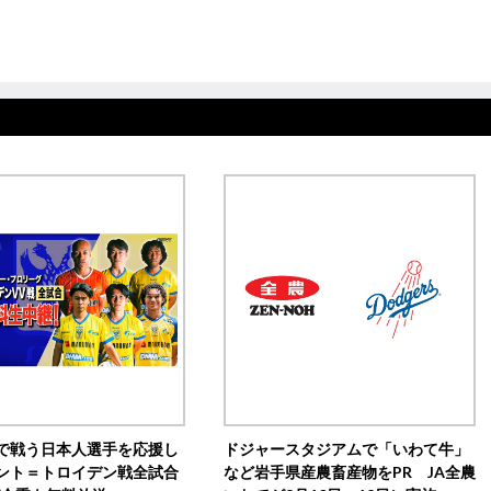
で戦う日本人選手を応援し
ドジャースタジアムで「いわて牛」
ント＝トロイデン戦全試合
など岩手県産農畜産物をPR JA全農