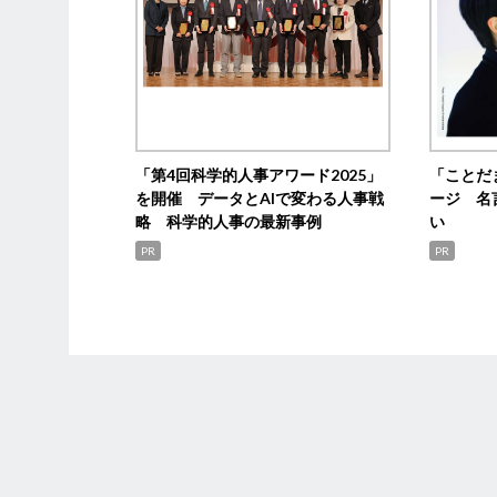
「第4回科学的人事アワード2025」
「ことだ
を開催 データとAIで変わる人事戦
ージ 名
略 科学的人事の最新事例
い
PR
PR