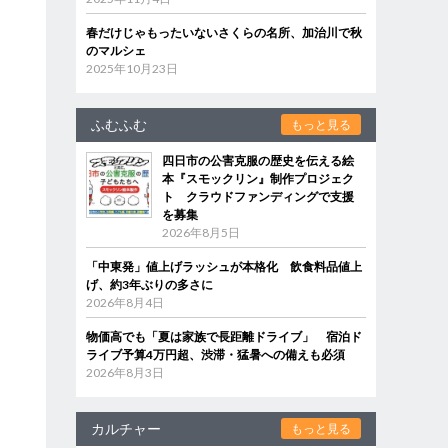
春だけじゃもったいないさくらの名所、加治川で秋
のマルシェ
2025年10月23日
ふむふむ
もっと見る
四日市の公害克服の歴史を伝える絵
本『スモックリン』制作プロジェク
ト クラウドファンディングで支援
を募集
2026年8月5日
「中東発」値上げラッシュが本格化 飲食料品値上
げ、約3年ぶりの多さに
2026年8月4日
物価高でも「夏は家族で長距離ドライブ」 宿泊ド
ライブ予算4万円超、渋滞・猛暑への備えも必須
2026年8月3日
カルチャー
もっと見る