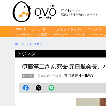
OVO [オーヴォ]
話題の情報を発信するサイト
コンテンツへ移動
検
SDGs
ジェンダー
ライフスタイル
エンタメ
索
おでかけ
まめ学
デジもの
ペット
ビジネ
ホーム
>
ビジネス
ビジネス
伊藤淳二さん死去 元日航会長、
共同通信 47NEWS
2024年4月16日
ビジネス