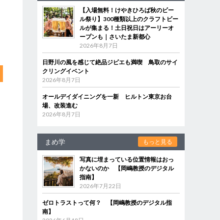
【入場無料！けやきひろば秋のビー
ル祭り】300種類以上のクラフトビー
ルが集まる！土日祝日はアーリーオ
ープンも｜さいたま新都心
2026年8月7日
日野川の風を感じて絶品ジビエも満喫 鳥取のサイ
クリングイベント
2026年8月7日
オールデイダイニングを一新 ヒルトン東京お台
場、改装進む
2026年8月7日
まめ学
もっと見る
写真に埋まっている位置情報はおっ
かないのか 【岡嶋教授のデジタル
指南】
2026年7月22日
ゼロトラストって何？ 【岡嶋教授のデジタル指
南】