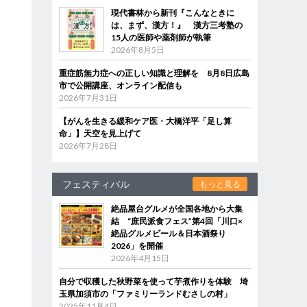
現代書林から新刊『こんなときに
は、まず、漢方！』 漢方三考塾の
15人の医師や薬剤師が執筆
2026年8月5日
重症筋無力症への正しい知識と理解を 8月8日広島
市で公開講座、オンライン配信も
2026年7月31日
【がんを生きる緩和ケア医・大橋洋平「足し算
命」】天空を見上げて
2026年7月28日
フェスティバル
もっと見る
絶品屋台グルメが全国各地から大集
結 “庶民派食フェス”第4回「川口×
絶品グルメビール＆日本酒祭り
2026」を開催
2026年4月15日
自分で収穫した秋野菜を使って芋煮作りを体験 埼
玉県加須市の「ファミリーランドむさしの村」
2025年11月4日