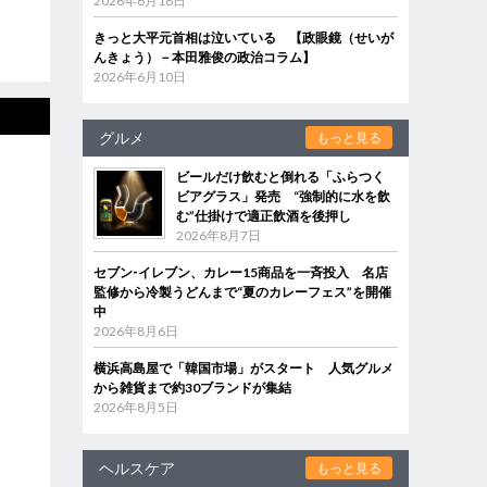
2026年6月18日
きっと大平元首相は泣いている 【政眼鏡（せいが
んきょう）－本田雅俊の政治コラム】
2026年6月10日
グルメ
もっと見る
ビールだけ飲むと倒れる「ふらつく
ビアグラス」発売 “強制的に水を飲
む”仕掛けで適正飲酒を後押し
2026年8月7日
セブン‐イレブン、カレー15商品を一斉投入 名店
監修から冷製うどんまで“夏のカレーフェス”を開催
中
2026年8月6日
横浜高島屋で「韓国市場」がスタート 人気グルメ
から雑貨まで約30ブランドが集結
2026年8月5日
ヘルスケア
もっと見る