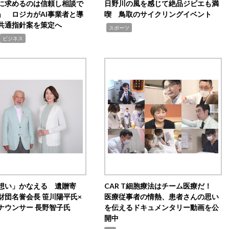
Iに求めるのは信頼し相談で
日野川の風を感じて絶品ジビエも満
」 ロジカがAI事業者と導
喫 鳥取のサイクリングイベント
共通指針案を策定へ
,
スポーツ
ビジネス
想い」かなえる 遺贈寄
CAR T細胞療法はチーム医療だ！
財団名誉会長 笹川陽平氏×
医療従事者の情熱、患者さんの思い
ナウンサー 長野智子氏
を伝えるドキュメンタリー動画を公
開中