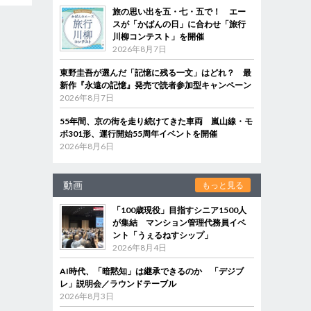
旅の思い出を五・七・五で！ エー
スが「かばんの日」に合わせ「旅行
川柳コンテスト」を開催
2026年8月7日
東野圭吾が選んだ「記憶に残る一文」はどれ？ 最
新作『永遠の記憶』発売で読者参加型キャンペーン
2026年8月7日
55年間、京の街を走り続けてきた車両 嵐山線・モ
ボ301形、運行開始55周年イベントを開催
2026年8月6日
動画
もっと見る
「100歳現役」目指すシニア1500人
が集結 マンション管理代務員イベ
ント「うぇるねすシップ」
2026年8月4日
AI時代、「暗黙知」は継承できるのか 「デジブ
レ」説明会／ラウンドテーブル
2026年8月3日