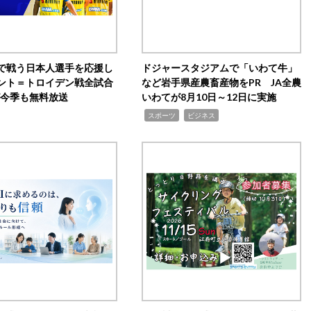
で戦う日本人選手を応援し
ドジャースタジアムで「いわて牛」
ント＝トロイデン戦全試合
など岩手県産農畜産物をPR JA全農
0が今季も無料放送
いわてが8月10日～12日に実施
,
,
スポーツ
ビジネス