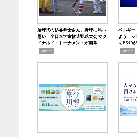
始球式の杉谷拳士さん、野球に熱い
ベルギー
思い 全日本学童軟式野球大会 マク
よう シ
ドナルド・トーナメントが開幕
をBS1
,
,
スポーツ
スポーツ