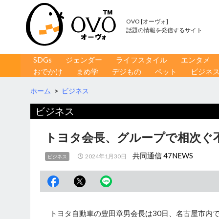
OVO [オーヴォ]
話題の情報を発信するサイト
コンテンツへ移動
検
SDGs
ジェンダー
ライフスタイル
エンタメ
索
おでかけ
まめ学
デジもの
ペット
ビジネ
ホーム
>
ビジネス
ビジネス
トヨタ会長、グループで相次ぐ
共同通信 47NEWS
2024年1月30日
ビジネス
トヨタ自動車の豊田章男会長は30日、名古屋市内