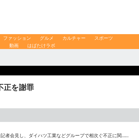
ファッション
グルメ
カルチャー
スポーツ
ス
動画
はばたけラボ
不正を謝罪
で記者会見し、ダイハツ工業などグループで相次ぐ不正に関……