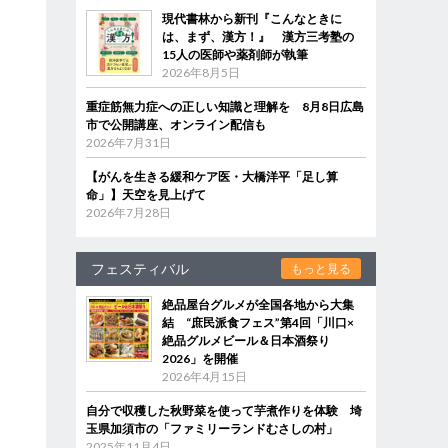
現代書林から新刊『こんなときに
は、まず、漢方！』 漢方三考塾の
15人の医師や薬剤師が執筆
2026年8月5日
重症筋無力症への正しい知識と理解を 8月8日広島
市で公開講座、オンライン配信も
2026年7月31日
【がんを生きる緩和ケア医・大橋洋平「足し算
命」】天空を見上げて
2026年7月28日
フェスティバル
もっと見る
絶品屋台グルメが全国各地から大集
結 “庶民派食フェス”第4回「川口×
絶品グルメビール＆日本酒祭り
2026」を開催
2026年4月15日
自分で収穫した秋野菜を使って芋煮作りを体験 埼
玉県加須市の「ファミリーランドむさしの村」
2025年11月4日