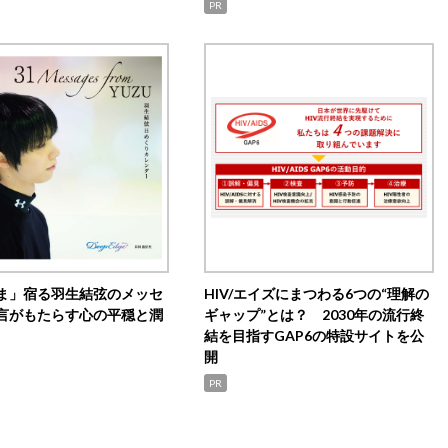
PR
ま」宿る羽生結弦のメッセ
HIV/エイズにまつわる6つの“理解の
言がもたらす心の平穏と潤
ギャップ”とは？ 2030年の流行終
結を目指すGAP6の特設サイトを公
開
PR