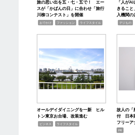
旅の思い出を五・七・五で！ エー
「人がA
スが「かばんの日」に合わせ「旅行
きること
川柳コンテスト」を開催
入機関の
,
,
,
,
,
おでかけ
ファッション
ライフスタイル
デジもの
オールデイダイニングを一新 ヒル
故人の「
トン東京お台場、改装進む
付 日本
フリーア
,
,
ビジネス
ライフスタイル
PR