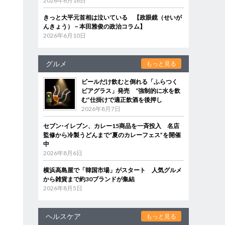
2026年6月18日
きっと大平元首相は泣いている 【政眼鏡（せいが
んきょう）－本田雅俊の政治コラム】
2026年6月10日
グルメ
もっと見る
ビールだけ飲むと倒れる「ふらつく
ビアグラス」発売 “強制的に水を飲
む”仕掛けで適正飲酒を後押し
2026年8月7日
セブン‐イレブン、カレー15商品を一斉投入 名店
監修から冷製うどんまで“夏のカレーフェス”を開催
中
2026年8月6日
横浜高島屋で「韓国市場」がスタート 人気グルメ
から雑貨まで約30ブランドが集結
2026年8月5日
ヘルスケア
もっと見る