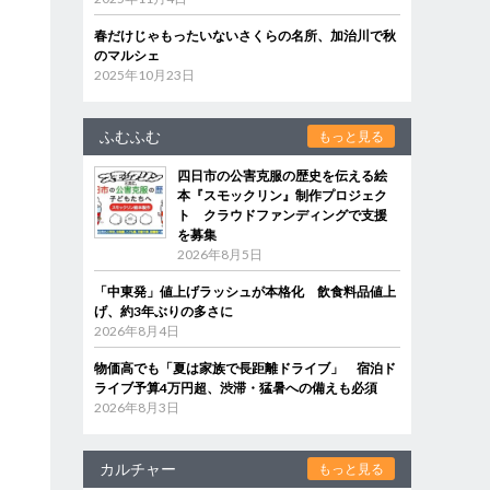
春だけじゃもったいないさくらの名所、加治川で秋
のマルシェ
2025年10月23日
ふむふむ
もっと見る
四日市の公害克服の歴史を伝える絵
本『スモックリン』制作プロジェク
ト クラウドファンディングで支援
を募集
2026年8月5日
「中東発」値上げラッシュが本格化 飲食料品値上
げ、約3年ぶりの多さに
2026年8月4日
物価高でも「夏は家族で長距離ドライブ」 宿泊ド
ライブ予算4万円超、渋滞・猛暑への備えも必須
2026年8月3日
カルチャー
もっと見る