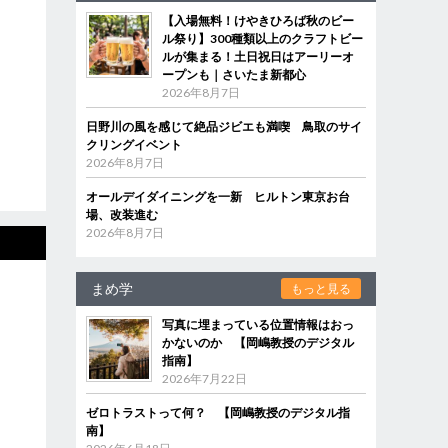
【入場無料！けやきひろば秋のビー
ル祭り】300種類以上のクラフトビー
ルが集まる！土日祝日はアーリーオ
ープンも｜さいたま新都心
2026年8月7日
日野川の風を感じて絶品ジビエも満喫 鳥取のサイ
クリングイベント
2026年8月7日
オールデイダイニングを一新 ヒルトン東京お台
場、改装進む
2026年8月7日
まめ学
もっと見る
写真に埋まっている位置情報はおっ
かないのか 【岡嶋教授のデジタル
指南】
2026年7月22日
ゼロトラストって何？ 【岡嶋教授のデジタル指
南】