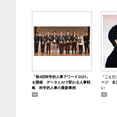
「第4回科学的人事アワード2025」
「ことだ
を開催 データとAIで変わる人事戦
ージ 名
略 科学的人事の最新事例
い
PR
PR