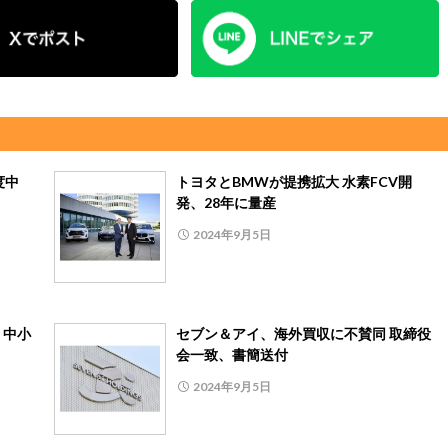
度中
トヨタとBMWが提携拡大 水素FCV開
発、28年に量産
2024年9月5日
、中小
セブン＆アイ、海外買収に不賛同 取締役
会一致、書簡送付
2024年9月5日