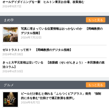
オールデイダイニングを一新 ヒルトン東京お台場、改装進む
2026年8月7日
まめ学
もっと見る
写真に埋まっている位置情報はおっかないのか 【岡嶋教授の
デジタル指南】
2026年7月22日
ゼロトラストって何？ 【岡嶋教授のデジタル指南】
2026年6月18日
きっと大平元首相は泣いている 【政眼鏡（せいがんきょう）－本田雅俊の政
治コラム】
2026年6月10日
グルメ
もっと見る
ビールだけ飲むと倒れる「ふらつくビアグラス」発売 “強制
的に水を飲む”仕掛けで適正飲酒を後押し
2026年8月7日