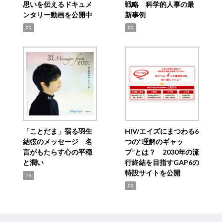
思いを伝えるドキュメ
戦略 科学的人事の最
ンタリー動画を公開中
新事例
PR
PR
「ことだま」宿る羽生
HIV/エイズにまつわる6
結弦のメッセージ 名
つの“理解のギャッ
言がもたらす心の平穏
プ”とは？ 2030年の流
と潤い
行終結を目指すGAP6の
特設サイトを公開
PR
PR