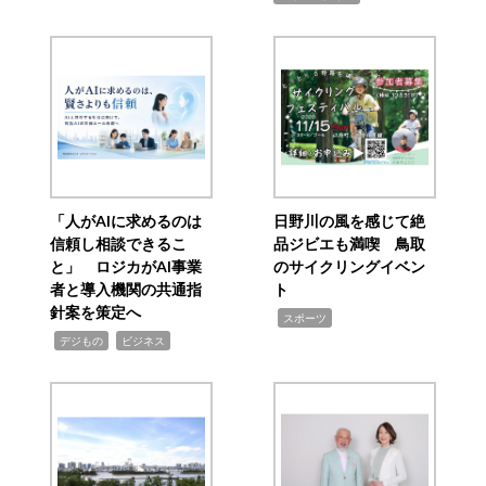
「人がAIに求めるのは
日野川の風を感じて絶
信頼し相談できるこ
品ジビエも満喫 鳥取
と」 ロジカがAI事業
のサイクリングイベン
者と導入機関の共通指
ト
針案を策定へ
,
スポーツ
,
,
デジもの
ビジネス