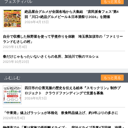
フェスティバル
もっと見る
絶品屋台グルメが全国各地から大集結 “庶民派食フェス”第4
回「川口×絶品グルメビール＆日本酒祭り2026」を開催
2026年4月15日
自分で収穫した秋野菜を使って芋煮作りを体験 埼玉県加須市の「ファミリー
ランドむさしの村」
2025年11月4日
春だけじゃもったいないさくらの名所、加治川で秋のマルシェ
2025年10月23日
ふむふむ
もっと見る
四日市の公害克服の歴史を伝える絵本『スモックリン』制作プ
ロジェクト クラウドファンディングで支援を募集
2026年8月5日
「中東発」値上げラッシュが本格化 飲食料品値上げ、約3年ぶりの多さに
2026年8月4日
物価高でも「夏は家族で長距離ドライブ」 宿泊ドライブ予算4万円超、渋滞・