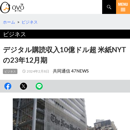
検
索
コ
ン
テ
ホーム
>
ビジネス
ン
ビジネス
ツ
へ
移
デジタル購読収入10億ドル超 米紙NYT
動
の23年12月期
共同通信 47NEWS
2024年2月8日
ビジネス