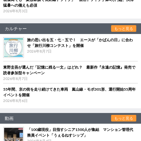
猛暑への備えも必須
2026年8月3日
カルチャー
もっと見る
旅の思い出を五・七・五で！ エースが「かばんの日」に合わ
せ「旅行川柳コンテスト」を開催
2026年8月7日
東野圭吾が選んだ「記憶に残る一文」はどれ？ 最新作『永遠の記憶』発売で
読者参加型キャンペーン
2026年8月7日
55年間、京の街を走り続けてきた車両 嵐山線・モボ301形、運行開始55周年
イベントを開催
2026年8月6日
動画
もっと見る
「100歳現役」目指すシニア1500人が集結 マンション管理代
務員イベント「うぇるねすシップ」
2026年8月4日