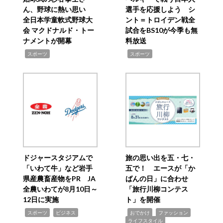
ん、野球に熱い思い
選手を応援しよう シ
全日本学童軟式野球大
ント＝トロイデン戦全
会 マクドナルド・トー
試合をBS10が今季も無
ナメントが開幕
料放送
,
,
スポーツ
スポーツ
ドジャースタジアムで
旅の思い出を五・七・
「いわて牛」など岩手
五で！ エースが「か
県産農畜産物をPR JA
ばんの日」に合わせ
全農いわてが8月10日～
「旅行川柳コンテス
12日に実施
ト」を開催
,
,
,
,
,
スポーツ
ビジネス
おでかけ
ファッション
ライフスタイル