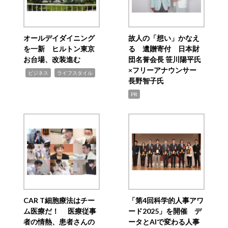
オールデイダイニング
故人の「想い」かなえ
を一新 ヒルトン東京
る 遺贈寄付 日本財
お台場、改装進む
団名誉会長 笹川陽平氏
×フリーアナウンサー
,
,
ビジネス
ライフスタイル
長野智子氏
PR
CAR T細胞療法はチー
「第4回科学的人事アワ
ム医療だ！ 医療従事
ード2025」を開催 デ
者の情熱、患者さんの
ータとAIで変わる人事