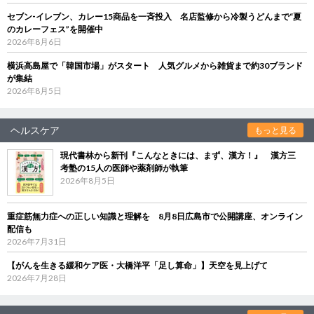
セブン‐イレブン、カレー15商品を一斉投入 名店監修から冷製うどんまで“夏
のカレーフェス”を開催中
2026年8月6日
横浜高島屋で「韓国市場」がスタート 人気グルメから雑貨まで約30ブランド
が集結
2026年8月5日
ヘルスケア
もっと見る
現代書林から新刊『こんなときには、まず、漢方！』 漢方三
考塾の15人の医師や薬剤師が執筆
2026年8月5日
重症筋無力症への正しい知識と理解を 8月8日広島市で公開講座、オンライン
配信も
2026年7月31日
【がんを生きる緩和ケア医・大橋洋平「足し算命」】天空を見上げて
2026年7月28日