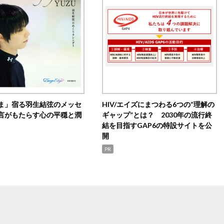
ま」宿る羽生結弦のメッセ
HIV/エイズにまつわる6つの“理解の
言がもたらす心の平穏と潤
ギャップ”とは？ 2030年の流行終
結を目指すGAP6の特設サイトを公
開
PR