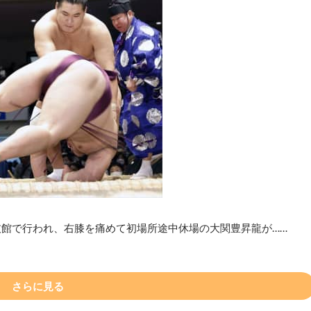
技館で行われ、右膝を痛めて初場所途中休場の大関豊昇龍が……
さらに見る