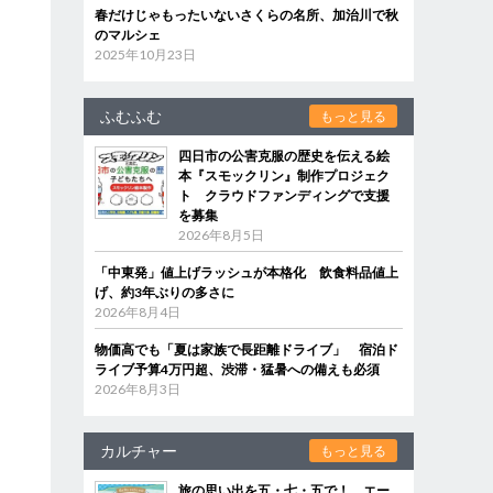
春だけじゃもったいないさくらの名所、加治川で秋
のマルシェ
2025年10月23日
ふむふむ
もっと見る
四日市の公害克服の歴史を伝える絵
本『スモックリン』制作プロジェク
ト クラウドファンディングで支援
を募集
2026年8月5日
「中東発」値上げラッシュが本格化 飲食料品値上
げ、約3年ぶりの多さに
2026年8月4日
物価高でも「夏は家族で長距離ドライブ」 宿泊ド
ライブ予算4万円超、渋滞・猛暑への備えも必須
2026年8月3日
カルチャー
もっと見る
旅の思い出を五・七・五で！ エー