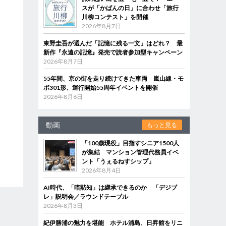
スが「かばんの日」に合わせ「旅行
川柳コンテスト」を開催
2026年8月7日
東野圭吾が選んだ「記憶に残る一文」はどれ？ 最
新作『永遠の記憶』発売で読者参加型キャンペーン
2026年8月7日
55年間、京の街を走り続けてきた車両 嵐山線・モ
ボ301形、運行開始55周年イベントを開催
2026年8月6日
動画
もっと見る
「100歳現役」目指すシニア1500人
が集結 マンション管理代務員イベ
ント「うぇるねすシップ」
2026年8月4日
AI時代、「暗黙知」は継承できるのか 「デジブ
レ」説明会／ラウンドテーブル
2026年8月3日
紀伊勝浦の魅力を堪能 ホテル浦島、日昇館をリニ