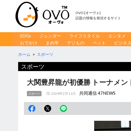
OVO [オーヴォ]
話題の情報を発信するサイト
コンテンツへ移動
検
SDGs
ジェンダー
ライフスタイル
エンタメ
索
おでかけ
まめ学
デジもの
ペット
ビジネ
ホーム
>
スポーツ
スポーツ
大関豊昇龍が初優勝 トーナメン
共同通信 47NEWS
2024年2月11日
スポーツ