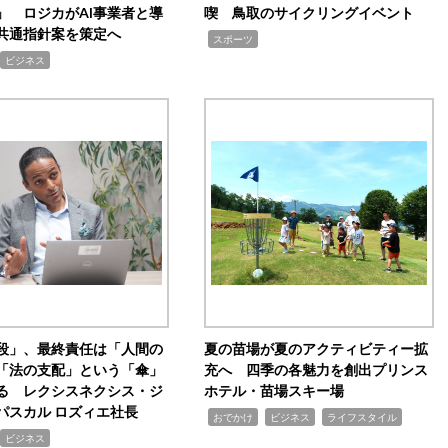
」 ロジカがAI事業者と導
喫 鳥取のサイクリングイベント
共通指針案を策定へ
,
スポーツ
ビジネス
手段」、最終責任は「人間の
夏の苗場が夏のアクティビティー拡
「法の支配」という「傘」
充へ 四季の各魅力を創出プリンス
る レクシスネクシス・ジ
ホテル・苗場スキー場
パスカル ロズィエ社長
,
,
,
おでかけ
ビジネス
ライフスタイル
ビジネス