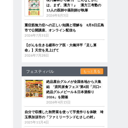
は、まず、漢方！』 漢方三考塾の
15人の医師や薬剤師が執筆
2026年8月5日
重症筋無力症への正しい知識と理解を 8月8日広島
市で公開講座、オンライン配信も
2026年7月31日
【がんを生きる緩和ケア医・大橋洋平「足し算
命」】天空を見上げて
2026年7月28日
フェスティバル
もっと見る
絶品屋台グルメが全国各地から大集
結 “庶民派食フェス”第4回「川口×
絶品グルメビール＆日本酒祭り
2026」を開催
2026年4月15日
自分で収穫した秋野菜を使って芋煮作りを体験 埼
玉県加須市の「ファミリーランドむさしの村」
2025年11月4日