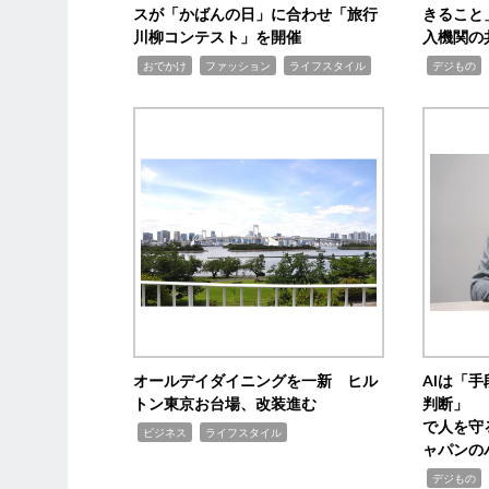
スが「かばんの日」に合わせ「旅行
きること
川柳コンテスト」を開催
入機関の
,
,
,
,
,
おでかけ
ファッション
ライフスタイル
デジもの
オールデイダイニングを一新 ヒル
AIは「
トン東京お台場、改装進む
判断」 
で人を守
,
,
ビジネス
ライフスタイル
ャパンの
,
,
デジもの