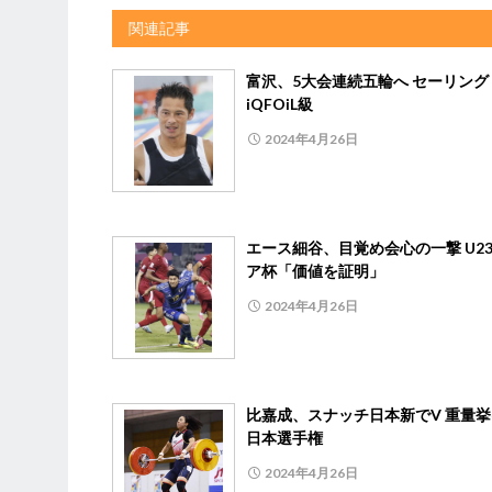
関連記事
富沢、5大会連続五輪へ セーリング
iQFOiL級
2024年4月26日
エース細谷、目覚め会心の一撃 U2
ア杯「価値を証明」
2024年4月26日
比嘉成、スナッチ日本新でV 重量
日本選手権
2024年4月26日