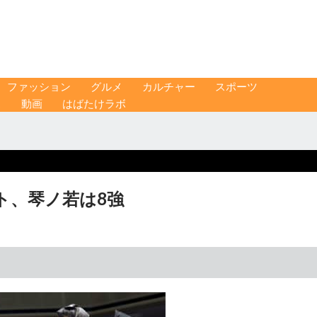
ファッション
グルメ
カルチャー
スポーツ
ス
動画
はばたけラボ
ト、琴ノ若は8強