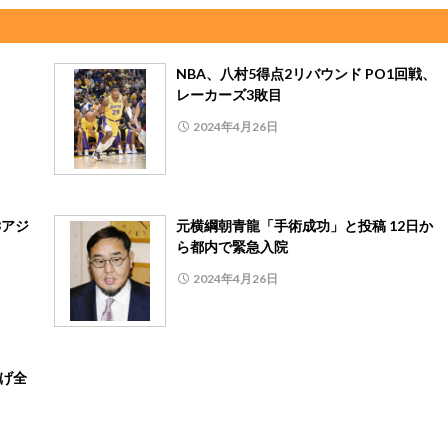
NBA、八村5得点2リバウンド PO1回戦、
レーカーズ3敗目
2024年4月26日
3アジ
元横綱朝青龍「手術成功」と投稿 12日か
ら都内で緊急入院
2024年4月26日
挙げ全