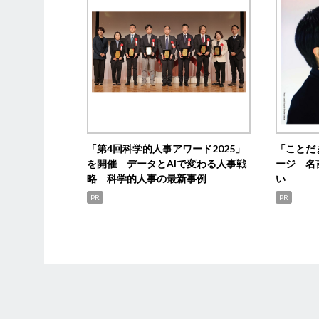
「第4回科学的人事アワード2025」
「ことだ
を開催 データとAIで変わる人事戦
ージ 名
略 科学的人事の最新事例
い
PR
PR