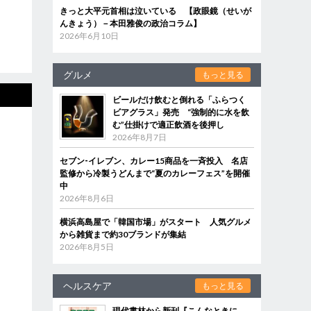
きっと大平元首相は泣いている 【政眼鏡（せいが
んきょう）－本田雅俊の政治コラム】
2026年6月10日
グルメ
もっと見る
ビールだけ飲むと倒れる「ふらつく
ビアグラス」発売 “強制的に水を飲
む”仕掛けで適正飲酒を後押し
2026年8月7日
セブン‐イレブン、カレー15商品を一斉投入 名店
監修から冷製うどんまで“夏のカレーフェス”を開催
中
2026年8月6日
横浜高島屋で「韓国市場」がスタート 人気グルメ
から雑貨まで約30ブランドが集結
2026年8月5日
ヘルスケア
もっと見る
現代書林から新刊『こんなときに