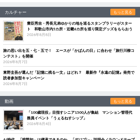
カルチャー
もっと見る
豊臣秀吉・秀長兄弟ゆかりの地を巡るスタンプラリーがスター
ト 和歌山市内5カ所・近畿6カ所を巡り限定グッズをもらおう
2026年8月8日
旅の思い出を五・七・五で！ エースが「かばんの日」に合わせ「旅行川柳コ
ンテスト」を開催
2026年8月7日
東野圭吾が選んだ「記憶に残る一文」はどれ？ 最新作『永遠の記憶』発売で
読者参加型キャンペーン
2026年8月7日
動画
もっと見る
「100歳現役」目指すシニア1500人が集結 マンション管理代
務員イベント「うぇるねすシップ」
2026年8月4日
AI時代、「暗黙知」は継承できるのか 「デジブレ」説明会／ラウンドテーブ