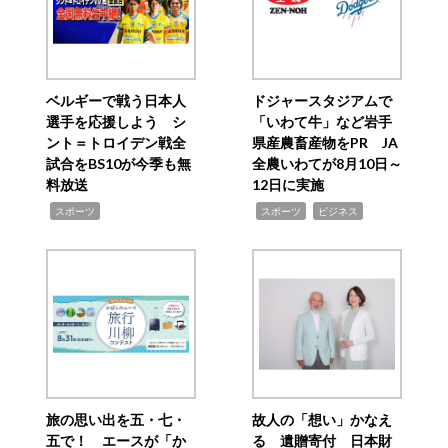
ベルギーで戦う日本人
ドジャースタジアムで
選手を応援しよう シ
「いわて牛」など岩手
ント＝トロイデン戦全
県産農畜産物をPR JA
試合をBS10が今季も無
全農いわてが8月10日～
料放送
12日に実施
,
,
,
スポーツ
スポーツ
ビジネス
旅の思い出を五・七・
故人の「想い」かなえ
五で！ エースが「か
る 遺贈寄付 日本財