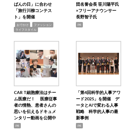
ばんの日」に合わせ
団名誉会長 笹川陽平氏
「旅行川柳コンテス
×フリーアナウンサー
ト」を開催
長野智子氏
,
,
,
おでかけ
ファッション
PR
ライフスタイル
CAR T細胞療法はチー
「第4回科学的人事アワ
ム医療だ！ 医療従事
ード2025」を開催 デ
者の情熱、患者さんの
ータとAIで変わる人事
思いを伝えるドキュメ
戦略 科学的人事の最
ンタリー動画を公開中
新事例
PR
PR