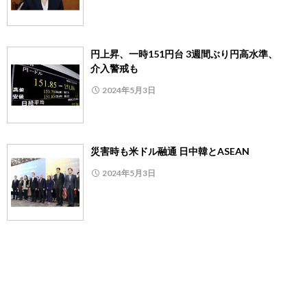
円上昇、一時151円台 3週間ぶり円高水準、
介入警戒も
2024年5月3日
災害時も米ドル融通 日中韓とASEAN
2024年5月3日