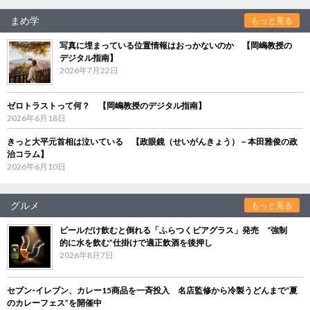
まめ学
もっと見る
写真に埋まっている位置情報はおっかないのか 【岡嶋教授の
デジタル指南】
2026年7月22日
ゼロトラストって何？ 【岡嶋教授のデジタル指南】
2026年6月18日
きっと大平元首相は泣いている 【政眼鏡（せいがんきょう）－本田雅俊の政
治コラム】
2026年6月10日
グルメ
もっと見る
ビールだけ飲むと倒れる「ふらつくビアグラス」発売 “強制
的に水を飲む”仕掛けで適正飲酒を後押し
2026年8月7日
セブン‐イレブン、カレー15商品を一斉投入 名店監修から冷製うどんまで“夏
のカレーフェス”を開催中