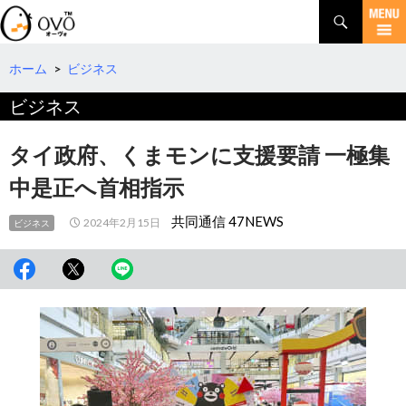
検
索
コ
ン
テ
ホーム
>
ビジネス
ン
ビジネス
ツ
へ
移
タイ政府、くまモンに支援要請 一極集
動
中是正へ首相指示
共同通信 47NEWS
2024年2月15日
ビジネス