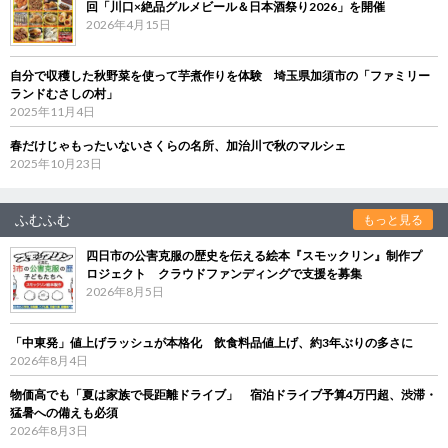
回「川口×絶品グルメビール＆日本酒祭り2026」を開催
2026年4月15日
自分で収穫した秋野菜を使って芋煮作りを体験 埼玉県加須市の「ファミリー
ランドむさしの村」
2025年11月4日
春だけじゃもったいないさくらの名所、加治川で秋のマルシェ
2025年10月23日
ふむふむ
もっと見る
四日市の公害克服の歴史を伝える絵本『スモックリン』制作プ
ロジェクト クラウドファンディングで支援を募集
2026年8月5日
「中東発」値上げラッシュが本格化 飲食料品値上げ、約3年ぶりの多さに
2026年8月4日
物価高でも「夏は家族で長距離ドライブ」 宿泊ドライブ予算4万円超、渋滞・
猛暑への備えも必須
2026年8月3日