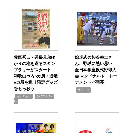
豊臣秀吉・秀長兄弟ゆ
始球式の杉谷拳士さ
かりの地を巡るスタン
ん、野球に熱い思い
プラリーがスタート
全日本学童軟式野球大
和歌山市内5カ所・近畿
会 マクドナルド・トー
6カ所を巡り限定グッズ
ナメントが開幕
をもらおう
,
スポーツ
,
,
カルチャー
ライフスタイ
ル