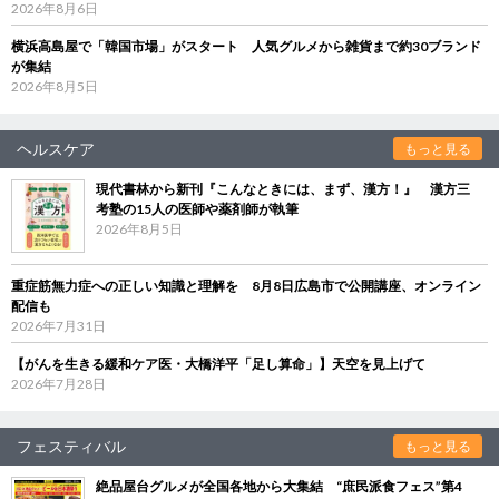
2026年8月6日
横浜高島屋で「韓国市場」がスタート 人気グルメから雑貨まで約30ブランド
が集結
2026年8月5日
ヘルスケア
もっと見る
現代書林から新刊『こんなときには、まず、漢方！』 漢方三
考塾の15人の医師や薬剤師が執筆
2026年8月5日
重症筋無力症への正しい知識と理解を 8月8日広島市で公開講座、オンライン
配信も
2026年7月31日
【がんを生きる緩和ケア医・大橋洋平「足し算命」】天空を見上げて
2026年7月28日
フェスティバル
もっと見る
絶品屋台グルメが全国各地から大集結 “庶民派食フェス”第4