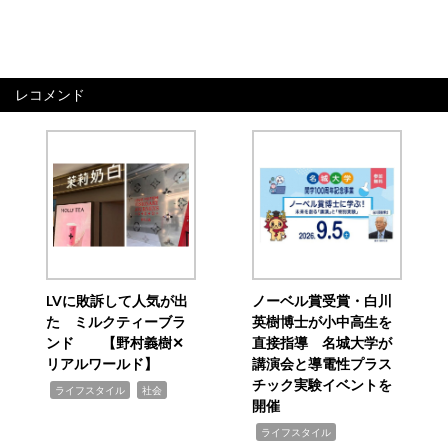
レコメンド
LVに敗訴して人気が出
ノーベル賞受賞・白川
た ミルクティーブラ
英樹博士が小中高生を
ンド 【野村義樹✕
直接指導 名城大学が
リアルワールド】
講演会と導電性プラス
チック実験イベントを
,
,
ライフスタイル
社会
開催
,
ライフスタイル