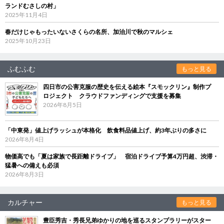
ランドむさしの村」
2025年11月4日
春だけじゃもったいないさくらの名所、加治川で秋のマルシェ
2025年10月23日
ふむふむ
もっと見る
四日市の公害克服の歴史を伝える絵本『スモックリン』制作プ
ロジェクト クラウドファンディングで支援を募集
2026年8月5日
「中東発」値上げラッシュが本格化 飲食料品値上げ、約3年ぶりの多さに
2026年8月4日
物価高でも「夏は家族で長距離ドライブ」 宿泊ドライブ予算4万円超、渋滞・
猛暑への備えも必須
2026年8月3日
カルチャー
もっと見る
豊臣秀吉・秀長兄弟ゆかりの地を巡るスタンプラリーがスター