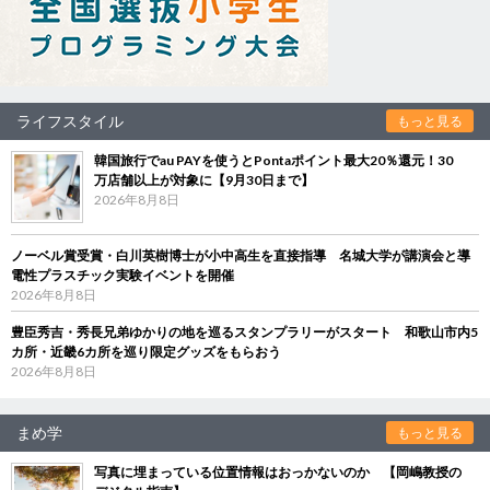
ライフスタイル
もっと見る
韓国旅行でau PAYを使うとPontaポイント最大20％還元！30
万店舗以上が対象に【9月30日まで】
2026年8月8日
ノーベル賞受賞・白川英樹博士が小中高生を直接指導 名城大学が講演会と導
電性プラスチック実験イベントを開催
2026年8月8日
豊臣秀吉・秀長兄弟ゆかりの地を巡るスタンプラリーがスタート 和歌山市内5
カ所・近畿6カ所を巡り限定グッズをもらおう
2026年8月8日
まめ学
もっと見る
写真に埋まっている位置情報はおっかないのか 【岡嶋教授の