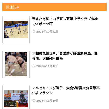
関連記事
県またぎ禁止の見直し要望 中学クラブ出場
でスポーツ庁
2023年10月21日
大相撲九州場所、貴景勝が好発進 霧島、豊
昇龍、大栄翔も白星
2023年11月12日
マルセル・フグ選手、大会5連覇 大分国際車
いすマラソン
2023年11月19日