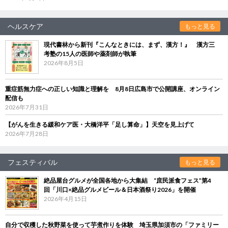
ヘルスケア
もっと見る
現代書林から新刊『こんなときには、まず、漢方！』 漢方三
考塾の15人の医師や薬剤師が執筆
2026年8月5日
重症筋無力症への正しい知識と理解を 8月8日広島市で公開講座、オンライン
配信も
2026年7月31日
【がんを生きる緩和ケア医・大橋洋平「足し算命」】天空を見上げて
2026年7月28日
フェスティバル
もっと見る
絶品屋台グルメが全国各地から大集結 “庶民派食フェス”第4
回「川口×絶品グルメビール＆日本酒祭り2026」を開催
2026年4月15日
自分で収穫した秋野菜を使って芋煮作りを体験 埼玉県加須市の「ファミリー