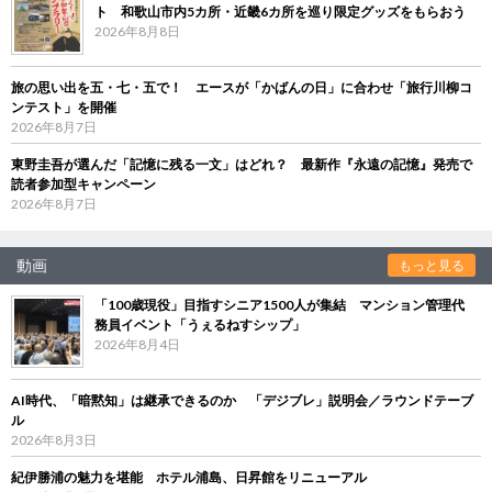
ト 和歌山市内5カ所・近畿6カ所を巡り限定グッズをもらおう
2026年8月8日
旅の思い出を五・七・五で！ エースが「かばんの日」に合わせ「旅行川柳コ
ンテスト」を開催
2026年8月7日
東野圭吾が選んだ「記憶に残る一文」はどれ？ 最新作『永遠の記憶』発売で
読者参加型キャンペーン
2026年8月7日
動画
もっと見る
「100歳現役」目指すシニア1500人が集結 マンション管理代
務員イベント「うぇるねすシップ」
2026年8月4日
AI時代、「暗黙知」は継承できるのか 「デジブレ」説明会／ラウンドテーブ
ル
2026年8月3日
紀伊勝浦の魅力を堪能 ホテル浦島、日昇館をリニューアル