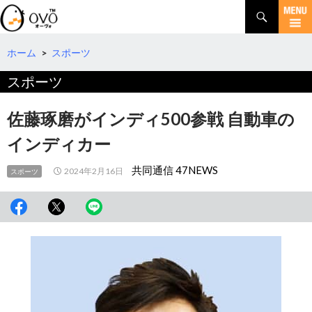
検
索
コ
ン
テ
ホーム
>
スポーツ
ン
スポーツ
ツ
へ
移
佐藤琢磨がインディ500参戦 自動車の
動
インディカー
共同通信 47NEWS
2024年2月16日
スポーツ