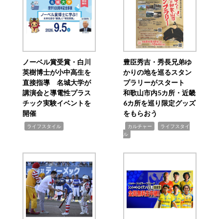
ノーベル賞受賞・白川
豊臣秀吉・秀長兄弟ゆ
英樹博士が小中高生を
かりの地を巡るスタン
直接指導 名城大学が
プラリーがスタート
講演会と導電性プラス
和歌山市内5カ所・近畿
チック実験イベントを
6カ所を巡り限定グッズ
開催
をもらおう
,
,
,
ライフスタイル
カルチャー
ライフスタイ
ル