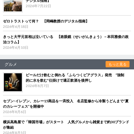
デジタル指南】
2026年7月22日
ゼロトラストって何？ 【岡嶋教授のデジタル指南】
2026年6月18日
きっと大平元首相は泣いている 【政眼鏡（せいがんきょう）－本田雅俊の政
治コラム】
2026年6月10日
グルメ
もっと見る
ビールだけ飲むと倒れる「ふらつくビアグラス」発売 “強制
的に水を飲む”仕掛けで適正飲酒を後押し
2026年8月7日
セブン‐イレブン、カレー15商品を一斉投入 名店監修から冷製うどんまで“夏
のカレーフェス”を開催中
2026年8月6日
横浜高島屋で「韓国市場」がスタート 人気グルメから雑貨まで約30ブランド
が集結
2026年8月5日