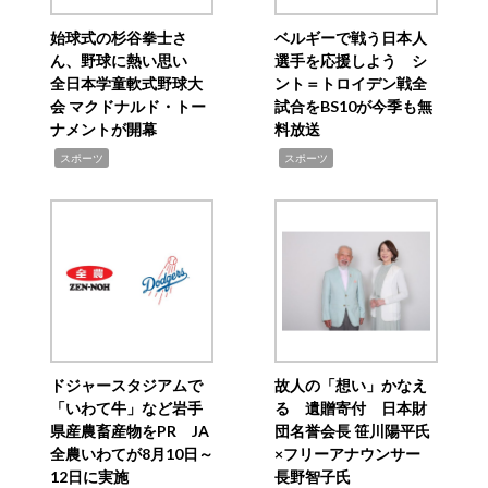
始球式の杉谷拳士さ
ベルギーで戦う日本人
ん、野球に熱い思い
選手を応援しよう シ
全日本学童軟式野球大
ント＝トロイデン戦全
会 マクドナルド・トー
試合をBS10が今季も無
ナメントが開幕
料放送
,
,
スポーツ
スポーツ
ドジャースタジアムで
故人の「想い」かなえ
「いわて牛」など岩手
る 遺贈寄付 日本財
県産農畜産物をPR JA
団名誉会長 笹川陽平氏
全農いわてが8月10日～
×フリーアナウンサー
12日に実施
長野智子氏