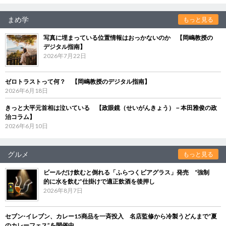
まめ学
もっと見る
写真に埋まっている位置情報はおっかないのか 【岡嶋教授の
デジタル指南】
2026年7月22日
ゼロトラストって何？ 【岡嶋教授のデジタル指南】
2026年6月18日
きっと大平元首相は泣いている 【政眼鏡（せいがんきょう）－本田雅俊の政
治コラム】
2026年6月10日
グルメ
もっと見る
ビールだけ飲むと倒れる「ふらつくビアグラス」発売 “強制
的に水を飲む”仕掛けで適正飲酒を後押し
2026年8月7日
セブン‐イレブン、カレー15商品を一斉投入 名店監修から冷製うどんまで“夏
のカレーフェス”を開催中