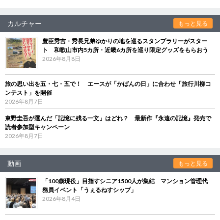
カルチャー
もっと見る
豊臣秀吉・秀長兄弟ゆかりの地を巡るスタンプラリーがスター
ト 和歌山市内5カ所・近畿6カ所を巡り限定グッズをもらおう
2026年8月8日
旅の思い出を五・七・五で！ エースが「かばんの日」に合わせ「旅行川柳コ
ンテスト」を開催
2026年8月7日
東野圭吾が選んだ「記憶に残る一文」はどれ？ 最新作『永遠の記憶』発売で
読者参加型キャンペーン
2026年8月7日
動画
もっと見る
「100歳現役」目指すシニア1500人が集結 マンション管理代
務員イベント「うぇるねすシップ」
2026年8月4日