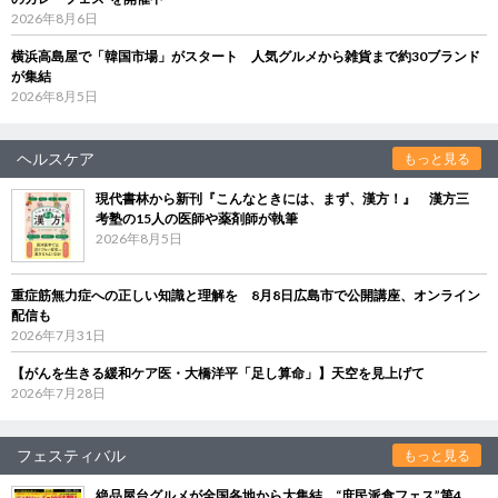
2026年8月6日
横浜高島屋で「韓国市場」がスタート 人気グルメから雑貨まで約30ブランド
が集結
2026年8月5日
ヘルスケア
もっと見る
現代書林から新刊『こんなときには、まず、漢方！』 漢方三
考塾の15人の医師や薬剤師が執筆
2026年8月5日
重症筋無力症への正しい知識と理解を 8月8日広島市で公開講座、オンライン
配信も
2026年7月31日
【がんを生きる緩和ケア医・大橋洋平「足し算命」】天空を見上げて
2026年7月28日
フェスティバル
もっと見る
絶品屋台グルメが全国各地から大集結 “庶民派食フェス”第4