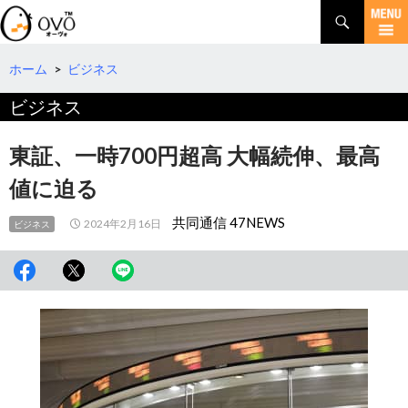
検
索
コ
ン
テ
ホーム
>
ビジネス
ン
ビジネス
ツ
へ
移
東証、一時700円超高 大幅続伸、最高
動
値に迫る
共同通信 47NEWS
2024年2月16日
ビジネス