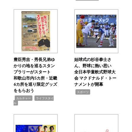
豊臣秀吉・秀長兄弟ゆ
始球式の杉谷拳士さ
かりの地を巡るスタン
ん、野球に熱い思い
プラリーがスタート
全日本学童軟式野球大
和歌山市内5カ所・近畿
会 マクドナルド・トー
6カ所を巡り限定グッズ
ナメントが開幕
をもらおう
,
スポーツ
,
,
カルチャー
ライフスタイ
ル