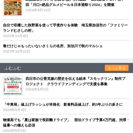
回「川口×絶品グルメビール＆日本酒祭り2026」を開催
2026年4月15日
自分で収穫した秋野菜を使って芋煮作りを体験 埼玉県加須市の「ファミリー
ランドむさしの村」
2025年11月4日
春だけじゃもったいないさくらの名所、加治川で秋のマルシェ
2025年10月23日
ふむふむ
もっと見る
四日市の公害克服の歴史を伝える絵本『スモックリン』制作プ
ロジェクト クラウドファンディングで支援を募集
2026年8月5日
「中東発」値上げラッシュが本格化 飲食料品値上げ、約3年ぶりの多さに
2026年8月4日
物価高でも「夏は家族で長距離ドライブ」 宿泊ドライブ予算4万円超、渋滞・
猛暑への備えも必須
2026年8月3日