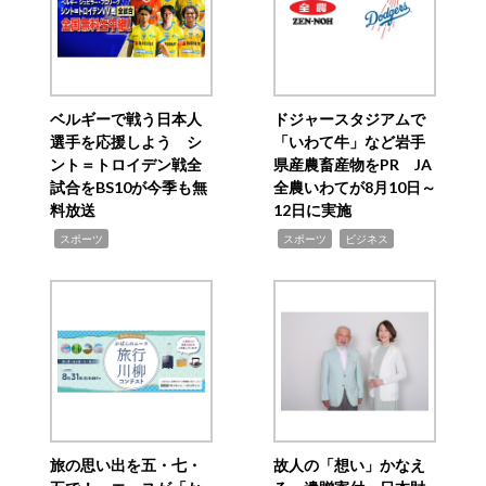
ベルギーで戦う日本人
ドジャースタジアムで
選手を応援しよう シ
「いわて牛」など岩手
ント＝トロイデン戦全
県産農畜産物をPR JA
試合をBS10が今季も無
全農いわてが8月10日～
料放送
12日に実施
,
,
,
スポーツ
スポーツ
ビジネス
旅の思い出を五・七・
故人の「想い」かなえ