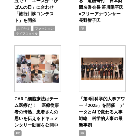
五で！ エースが「か
る 遺贈寄付 日本財
ばんの日」に合わせ
団名誉会長 笹川陽平氏
「旅行川柳コンテス
×フリーアナウンサー
ト」を開催
長野智子氏
,
,
,
おでかけ
ファッション
PR
ライフスタイル
CAR T細胞療法はチー
「第4回科学的人事アワ
ム医療だ！ 医療従事
ード2025」を開催 デ
者の情熱、患者さんの
ータとAIで変わる人事
思いを伝えるドキュメ
戦略 科学的人事の最
ンタリー動画を公開中
新事例
PR
PR