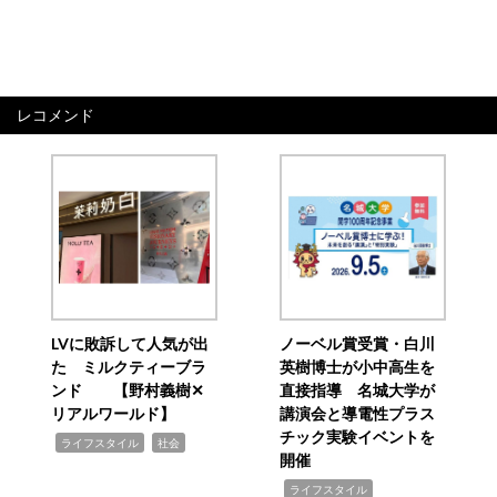
レコメンド
LVに敗訴して人気が出
ノーベル賞受賞・白川
た ミルクティーブラ
英樹博士が小中高生を
ンド 【野村義樹✕
直接指導 名城大学が
リアルワールド】
講演会と導電性プラス
チック実験イベントを
,
,
ライフスタイル
社会
開催
,
ライフスタイル