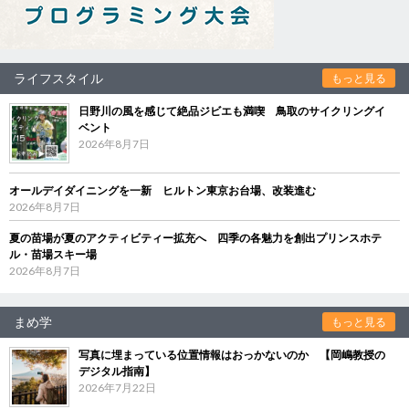
ライフスタイル
もっと見る
日野川の風を感じて絶品ジビエも満喫 鳥取のサイクリングイ
ベント
2026年8月7日
オールデイダイニングを一新 ヒルトン東京お台場、改装進む
2026年8月7日
夏の苗場が夏のアクティビティー拡充へ 四季の各魅力を創出プリンスホテ
ル・苗場スキー場
2026年8月7日
まめ学
もっと見る
写真に埋まっている位置情報はおっかないのか 【岡嶋教授の
デジタル指南】
2026年7月22日