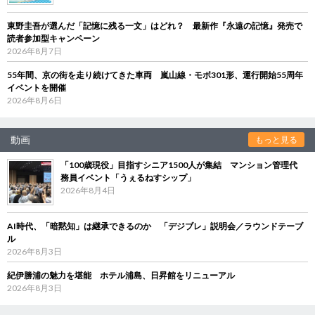
東野圭吾が選んだ「記憶に残る一文」はどれ？ 最新作『永遠の記憶』発売で
読者参加型キャンペーン
2026年8月7日
55年間、京の街を走り続けてきた車両 嵐山線・モボ301形、運行開始55周年
イベントを開催
2026年8月6日
動画
もっと見る
「100歳現役」目指すシニア1500人が集結 マンション管理代
務員イベント「うぇるねすシップ」
2026年8月4日
AI時代、「暗黙知」は継承できるのか 「デジブレ」説明会／ラウンドテーブ
ル
2026年8月3日
紀伊勝浦の魅力を堪能 ホテル浦島、日昇館をリニューアル
2026年8月3日