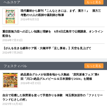
ヘルスケア
もっと見る
現代書林から新刊『こんなときには、まず、漢方！』 漢方三
考塾の15人の医師や薬剤師が執筆
2026年8月5日
重症筋無力症への正しい知識と理解を 8月8日広島市で公開講座、オンライン
配信も
2026年7月31日
【がんを生きる緩和ケア医・大橋洋平「足し算命」】天空を見上げて
2026年7月28日
フェスティバル
もっと見る
絶品屋台グルメが全国各地から大集結 “庶民派食フェス”第4
回「川口×絶品グルメビール＆日本酒祭り2026」を開催
2026年4月15日
自分で収穫した秋野菜を使って芋煮作りを体験 埼玉県加須市の「ファミリー
ランドむさしの村」
2025年11月4日