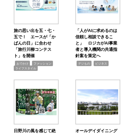
旅の思い出を五・七・
「人がAIに求めるのは
五で！ エースが「か
信頼し相談できるこ
ばんの日」に合わせ
と」 ロジカがAI事業
「旅行川柳コンテス
者と導入機関の共通指
ト」を開催
針案を策定へ
,
,
,
,
,
おでかけ
ファッション
デジもの
ビジネス
ライフスタイル
日野川の風を感じて絶
オールデイダイニング