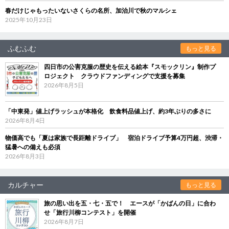
春だけじゃもったいないさくらの名所、加治川で秋のマルシェ
2025年10月23日
ふむふむ
もっと見る
四日市の公害克服の歴史を伝える絵本『スモックリン』制作プ
ロジェクト クラウドファンディングで支援を募集
2026年8月5日
「中東発」値上げラッシュが本格化 飲食料品値上げ、約3年ぶりの多さに
2026年8月4日
物価高でも「夏は家族で長距離ドライブ」 宿泊ドライブ予算4万円超、渋滞・
猛暑への備えも必須
2026年8月3日
カルチャー
もっと見る
旅の思い出を五・七・五で！ エースが「かばんの日」に合わ
せ「旅行川柳コンテスト」を開催
2026年8月7日