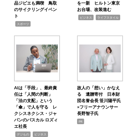
品ジビエも満喫 鳥取
を一新 ヒルトン東京
のサイクリングイベン
お台場、改装進む
ト
,
,
ビジネス
ライフスタイル
,
スポーツ
AIは「手段」、最終責
故人の「想い」かなえ
任は「人間の判断」
る 遺贈寄付 日本財
「法の支配」という
団名誉会長 笹川陽平氏
「傘」で人を守る レ
×フリーアナウンサー
クシスネクシス・ジャ
長野智子氏
パンのパスカル ロズィ
PR
エ社長
,
,
デジもの
ビジネス