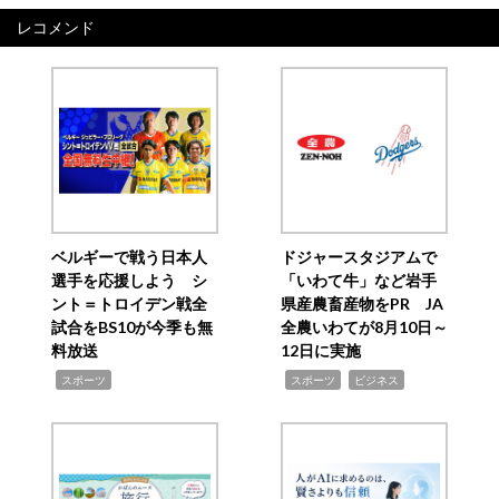
レコメンド
ベルギーで戦う日本人
ドジャースタジアムで
選手を応援しよう シ
「いわて牛」など岩手
ント＝トロイデン戦全
県産農畜産物をPR JA
試合をBS10が今季も無
全農いわてが8月10日～
料放送
12日に実施
,
,
,
スポーツ
スポーツ
ビジネス