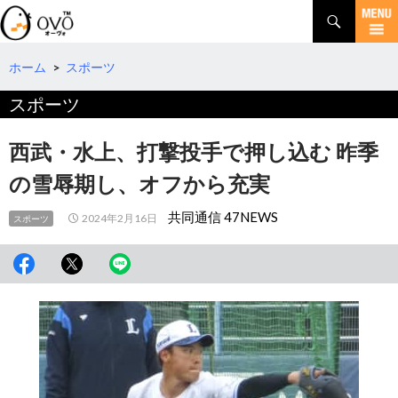
検
索
コ
ン
テ
ホーム
>
スポーツ
ン
スポーツ
ツ
へ
移
西武・水上、打撃投手で押し込む 昨季
動
の雪辱期し、オフから充実
共同通信 47NEWS
2024年2月16日
スポーツ