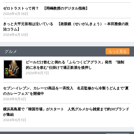
ゼロトラストって何？ 【岡嶋教授のデジタル指南】
2026年6月18日
きっと大平元首相は泣いている 【政眼鏡（せいがんきょう）－本田雅俊の政
治コラム】
2026年6月10日
グルメ
もっと見る
ビールだけ飲むと倒れる「ふらつくビアグラス」発売 “強制
的に水を飲む”仕掛けで適正飲酒を後押し
2026年8月7日
セブン‐イレブン、カレー15商品を一斉投入 名店監修から冷製うどんまで“夏
のカレーフェス”を開催中
2026年8月6日
横浜高島屋で「韓国市場」がスタート 人気グルメから雑貨まで約30ブランド
が集結
2026年8月5日