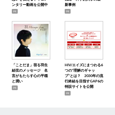
ンタリー動画を公開中
新事例
PR
PR
「ことだま」宿る羽生
HIV/エイズにまつわる6
結弦のメッセージ 名
つの“理解のギャッ
言がもたらす心の平穏
プ”とは？ 2030年の流
と潤い
行終結を目指すGAP6の
特設サイトを公開
PR
PR