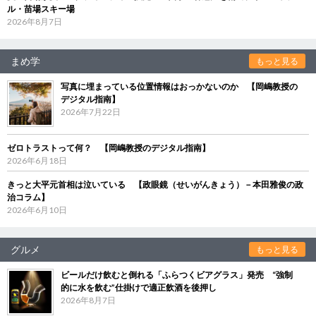
ル・苗場スキー場
2026年8月7日
まめ学
もっと見る
写真に埋まっている位置情報はおっかないのか 【岡嶋教授の
デジタル指南】
2026年7月22日
ゼロトラストって何？ 【岡嶋教授のデジタル指南】
2026年6月18日
きっと大平元首相は泣いている 【政眼鏡（せいがんきょう）－本田雅俊の政
治コラム】
2026年6月10日
グルメ
もっと見る
ビールだけ飲むと倒れる「ふらつくビアグラス」発売 “強制
的に水を飲む”仕掛けで適正飲酒を後押し
2026年8月7日