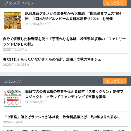
フェスティバル
もっと見る
絶品屋台グルメが全国各地から大集結 “庶民派食フェス”第4
回「川口×絶品グルメビール＆日本酒祭り2026」を開催
2026年4月15日
自分で収穫した秋野菜を使って芋煮作りを体験 埼玉県加須市の「ファミリー
ランドむさしの村」
2025年11月4日
春だけじゃもったいないさくらの名所、加治川で秋のマルシェ
2025年10月23日
ふむふむ
もっと見る
四日市の公害克服の歴史を伝える絵本『スモックリン』制作プ
ロジェクト クラウドファンディングで支援を募集
2026年8月5日
「中東発」値上げラッシュが本格化 飲食料品値上げ、約3年ぶりの多さに
2026年8月4日