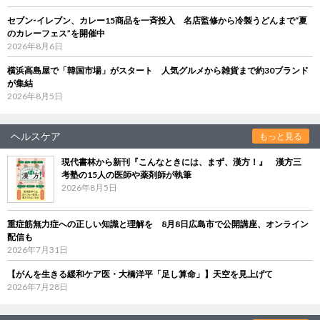
セブン‐イレブン、カレー15商品を一斉投入 名店監修から冷製うどんまで“夏
のカレーフェス”を開催中
2026年8月6日
横浜高島屋で「韓国市場」がスタート 人気グルメから雑貨まで約30ブランド
が集結
2026年8月5日
ヘルスケア
もっと見る
現代書林から新刊『こんなときには、まず、漢方！』 漢方三
考塾の15人の医師や薬剤師が執筆
2026年8月5日
重症筋無力症への正しい知識と理解を 8月8日広島市で公開講座、オンライン
配信も
2026年7月31日
【がんを生きる緩和ケア医・大橋洋平「足し算命」】天空を見上げて
2026年7月28日