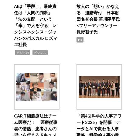
AIは「手段」、最終責
故人の「想い」かなえ
任は「人間の判断」
る 遺贈寄付 日本財
「法の支配」という
団名誉会長 笹川陽平氏
「傘」で人を守る レ
×フリーアナウンサー
クシスネクシス・ジャ
長野智子氏
パンのパスカル ロズィ
PR
エ社長
,
,
デジもの
ビジネス
CAR T細胞療法はチー
「第4回科学的人事アワ
ム医療だ！ 医療従事
ード2025」を開催 デ
者の情熱、患者さんの
ータとAIで変わる人事
思いを伝えるドキュメ
戦略 科学的人事の最