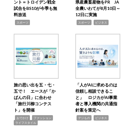
ント＝トロイデン戦全
県産農畜産物をPR JA
試合をBS10が今季も無
全農いわてが8月10日～
料放送
12日に実施
,
,
,
スポーツ
スポーツ
ビジネス
旅の思い出を五・七・
「人がAIに求めるのは
五で！ エースが「か
信頼し相談できるこ
ばんの日」に合わせ
と」 ロジカがAI事業
「旅行川柳コンテス
者と導入機関の共通指
ト」を開催
針案を策定へ
,
,
,
,
,
おでかけ
ファッション
デジもの
ビジネス
ライフスタイル