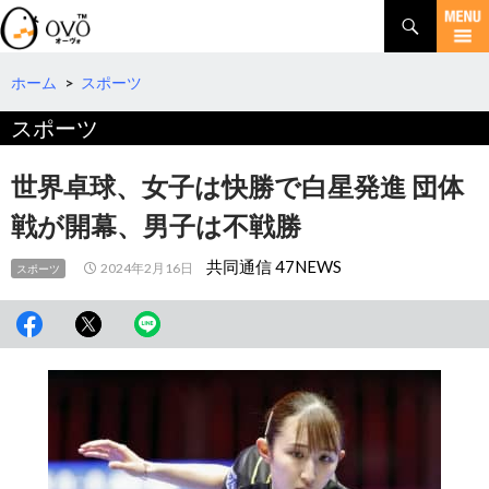
検
索
コ
ン
テ
ホーム
>
スポーツ
ン
スポーツ
ツ
へ
移
世界卓球、女子は快勝で白星発進 団体
動
戦が開幕、男子は不戦勝
共同通信 47NEWS
2024年2月16日
スポーツ