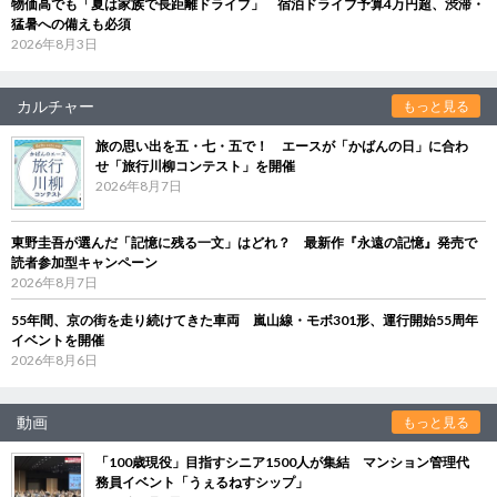
物価高でも「夏は家族で長距離ドライブ」 宿泊ドライブ予算4万円超、渋滞・
猛暑への備えも必須
2026年8月3日
カルチャー
もっと見る
旅の思い出を五・七・五で！ エースが「かばんの日」に合わ
せ「旅行川柳コンテスト」を開催
2026年8月7日
東野圭吾が選んだ「記憶に残る一文」はどれ？ 最新作『永遠の記憶』発売で
読者参加型キャンペーン
2026年8月7日
55年間、京の街を走り続けてきた車両 嵐山線・モボ301形、運行開始55周年
イベントを開催
2026年8月6日
動画
もっと見る
「100歳現役」目指すシニア1500人が集結 マンション管理代
務員イベント「うぇるねすシップ」