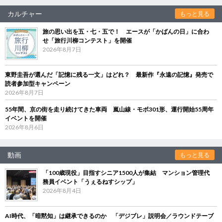
カルチャー
もっと見る
旅の思い出を五・七・五で！ エースが「かばんの日」に合わ
せ「旅行川柳コンテスト」を開催
2026年8月7日
東野圭吾が選んだ「記憶に残る一文」はどれ？ 最新作『永遠の記憶』発売で
読者参加型キャンペーン
2026年8月7日
55年間、京の街を走り続けてきた車両 嵐山線・モボ301形、運行開始55周年
イベントを開催
2026年8月6日
動画
もっと見る
「100歳現役」目指すシニア1500人が集結 マンション管理代
務員イベント「うぇるねすシップ」
2026年8月4日
AI時代、「暗黙知」は継承できるのか 「デジブレ」説明会／ラウンドテーブ