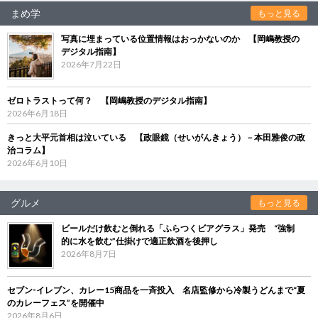
まめ学
もっと見る
写真に埋まっている位置情報はおっかないのか 【岡嶋教授の
デジタル指南】
2026年7月22日
ゼロトラストって何？ 【岡嶋教授のデジタル指南】
2026年6月18日
きっと大平元首相は泣いている 【政眼鏡（せいがんきょう）－本田雅俊の政
治コラム】
2026年6月10日
グルメ
もっと見る
ビールだけ飲むと倒れる「ふらつくビアグラス」発売 “強制
的に水を飲む”仕掛けで適正飲酒を後押し
2026年8月7日
セブン‐イレブン、カレー15商品を一斉投入 名店監修から冷製うどんまで“夏
のカレーフェス”を開催中
2026年8月6日