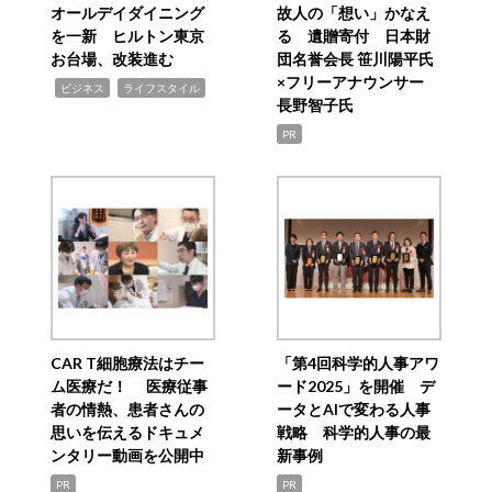
オールデイダイニング
故人の「想い」かなえ
を一新 ヒルトン東京
る 遺贈寄付 日本財
お台場、改装進む
団名誉会長 笹川陽平氏
×フリーアナウンサー
,
,
ビジネス
ライフスタイル
長野智子氏
PR
CAR T細胞療法はチー
「第4回科学的人事アワ
ム医療だ！ 医療従事
ード2025」を開催 デ
者の情熱、患者さんの
ータとAIで変わる人事
思いを伝えるドキュメ
戦略 科学的人事の最
ンタリー動画を公開中
新事例
PR
PR