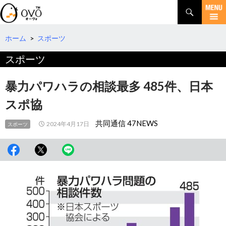
検
索
コ
ン
テ
ホーム
>
スポーツ
ン
スポーツ
ツ
へ
移
暴力パワハラの相談最多 485件、日本
動
スポ協
共同通信 47NEWS
2024年4月17日
スポーツ