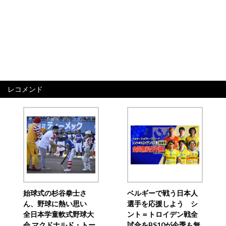
レコメンド
始球式の杉谷拳士さ
ベルギーで戦う日本人
ん、野球に熱い思い
選手を応援しよう シ
全日本学童軟式野球大
ント＝トロイデン戦全
会 マクドナルド・トー
試合をBS10が今季も無