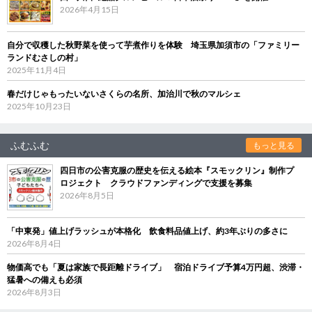
2026年4月15日
自分で収穫した秋野菜を使って芋煮作りを体験 埼玉県加須市の「ファミリー
ランドむさしの村」
2025年11月4日
春だけじゃもったいないさくらの名所、加治川で秋のマルシェ
2025年10月23日
ふむふむ
もっと見る
四日市の公害克服の歴史を伝える絵本『スモックリン』制作プ
ロジェクト クラウドファンディングで支援を募集
2026年8月5日
「中東発」値上げラッシュが本格化 飲食料品値上げ、約3年ぶりの多さに
2026年8月4日
物価高でも「夏は家族で長距離ドライブ」 宿泊ドライブ予算4万円超、渋滞・
猛暑への備えも必須
2026年8月3日