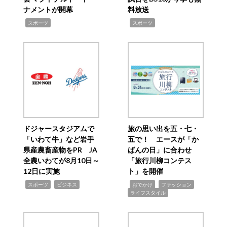
ナメントが開幕
料放送
,
,
スポーツ
スポーツ
ドジャースタジアムで
旅の思い出を五・七・
「いわて牛」など岩手
五で！ エースが「か
県産農畜産物をPR JA
ばんの日」に合わせ
全農いわてが8月10日～
「旅行川柳コンテス
12日に実施
ト」を開催
,
,
,
,
,
スポーツ
ビジネス
おでかけ
ファッション
ライフスタイル