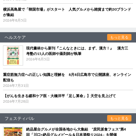
横浜高島屋で「韓国市場」がスタート 人気グルメから雑貨まで約30ブランド
が集結
2026年8月5日
ヘルスケア
もっと見る
現代書林から新刊『こんなときには、まず、漢方！』 漢方三
考塾の15人の医師や薬剤師が執筆
2026年8月5日
重症筋無力症への正しい知識と理解を 8月8日広島市で公開講座、オンライン
配信も
2026年7月31日
【がんを生きる緩和ケア医・大橋洋平「足し算命」】天空を見上げて
2026年7月28日
フェスティバル
もっと見る
絶品屋台グルメが全国各地から大集結 “庶民派食フェス”第4
回「川口×絶品グルメビール＆日本酒祭り2026」を開催