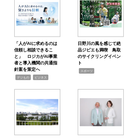
「人がAIに求めるのは
日野川の風を感じて絶
信頼し相談できるこ
品ジビエも満喫 鳥取
と」 ロジカがAI事業
のサイクリングイベン
者と導入機関の共通指
ト
針案を策定へ
,
スポーツ
,
,
デジもの
ビジネス