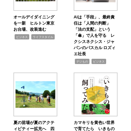
オールデイダイニング
AIは「手段」、最終責
を一新 ヒルトン東京
任は「人間の判断」
お台場、改装進む
「法の支配」という
「傘」で人を守る レ
,
,
ビジネス
ライフスタイル
クシスネクシス・ジャ
パンのパスカル ロズィ
エ社長
,
,
デジもの
ビジネス
夏の苗場が夏のアクテ
カマキリを黄色い世界
ィビティー拡充へ 四
で育てたら いきもの