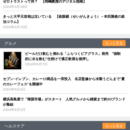
ゼロトラストって何？ 【岡嶋教授のデジタル指南】
2026年6月18日
きっと大平元首相は泣いている 【政眼鏡（せいがんきょう）－本田雅俊の政
治コラム】
2026年6月10日
グルメ
もっと見る
ビールだけ飲むと倒れる「ふらつくビアグラス」発売 “強制
的に水を飲む”仕掛けで適正飲酒を後押し
2026年8月7日
セブン‐イレブン、カレー15商品を一斉投入 名店監修から冷製うどんまで“夏
のカレーフェス”を開催中
2026年8月6日
横浜高島屋で「韓国市場」がスタート 人気グルメから雑貨まで約30ブランド
が集結
2026年8月5日
ヘルスケア
もっと見る