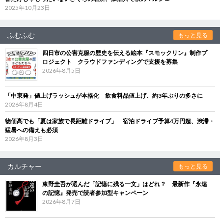
2025年10月23日
ふむふむ
もっと見る
四日市の公害克服の歴史を伝える絵本『スモックリン』制作プ
ロジェクト クラウドファンディングで支援を募集
2026年8月5日
「中東発」値上げラッシュが本格化 飲食料品値上げ、約3年ぶりの多さに
2026年8月4日
物価高でも「夏は家族で長距離ドライブ」 宿泊ドライブ予算4万円超、渋滞・
猛暑への備えも必須
2026年8月3日
カルチャー
もっと見る
東野圭吾が選んだ「記憶に残る一文」はどれ？ 最新作『永遠
の記憶』発売で読者参加型キャンペーン
2026年8月7日