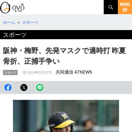
検
索
コ
ン
テ
ホーム
>
スポーツ
ン
スポーツ
ツ
へ
移
阪神・梅野、先発マスクで適時打 昨夏
動
骨折、正捕手争い
共同通信 47NEWS
2024年2月17日
スポーツ