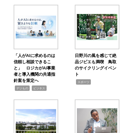
「人がAIに求めるのは
日野川の風を感じて絶
信頼し相談できるこ
品ジビエも満喫 鳥取
と」 ロジカがAI事業
のサイクリングイベン
者と導入機関の共通指
ト
針案を策定へ
,
スポーツ
,
,
デジもの
ビジネス