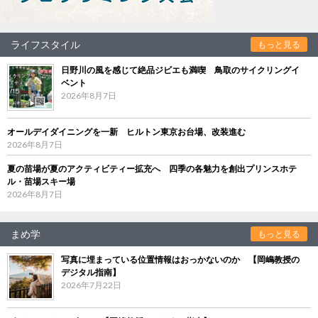
ライフスタイル
もっと見る
日野川の風を感じて絶品ジビエも満喫 鳥取のサイクリングイ
ベント
2026年8月7日
オールデイダイニングを一新 ヒルトン東京お台場、改装進む
2026年8月7日
夏の苗場が夏のアクティビティー拡充へ 四季の各魅力を創出プリンスホテ
ル・苗場スキー場
2026年8月7日
まめ学
もっと見る
写真に埋まっている位置情報はおっかないのか 【岡嶋教授の
デジタル指南】
2026年7月22日