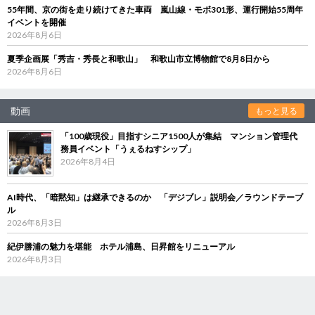
55年間、京の街を走り続けてきた車両 嵐山線・モボ301形、運行開始55周年
イベントを開催
2026年8月6日
夏季企画展「秀吉・秀長と和歌山」 和歌山市立博物館で8月8日から
2026年8月6日
動画
もっと見る
「100歳現役」目指すシニア1500人が集結 マンション管理代
務員イベント「うぇるねすシップ」
2026年8月4日
AI時代、「暗黙知」は継承できるのか 「デジブレ」説明会／ラウンドテーブ
ル
2026年8月3日
紀伊勝浦の魅力を堪能 ホテル浦島、日昇館をリニューアル
2026年8月3日