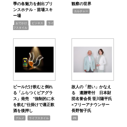
季の各魅力を創出プリ
観察の世界
ンスホテル・苗場スキ
,
カルチャー
ー場
,
,
,
おでかけ
ビジネス
ライ
フスタイル
ビールだけ飲むと倒れ
故人の「想い」かなえ
る「ふらつくビアグラ
る 遺贈寄付 日本財
ス」発売 “強制的に水
団名誉会長 笹川陽平氏
を飲む”仕掛けで適正飲
×フリーアナウンサー
酒を後押し
長野智子氏
,
,
グルメ
ライフスタイル
PR