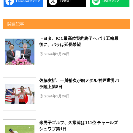
関連記事
トヨタ、IOC最高位契約終了へ パリ五輪最
後に、パラは延長希望
2024年5月24日
佐藤友祈、十川裕次が銅メダル 神戸世界パ
ラ陸上第8日
2024年5月24日
米男子ゴルフ、久常涼は111位 チャールズ
シュワブ第1日