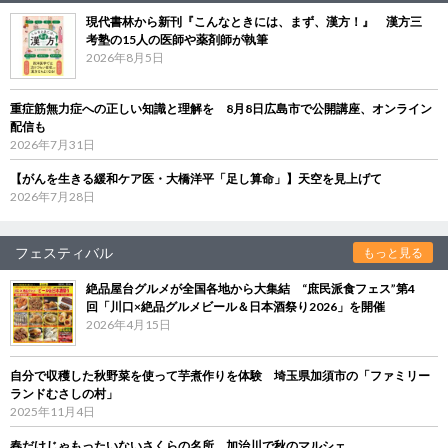
現代書林から新刊『こんなときには、まず、漢方！』 漢方三
考塾の15人の医師や薬剤師が執筆
2026年8月5日
重症筋無力症への正しい知識と理解を 8月8日広島市で公開講座、オンライン
配信も
2026年7月31日
【がんを生きる緩和ケア医・大橋洋平「足し算命」】天空を見上げて
2026年7月28日
フェスティバル
もっと見る
絶品屋台グルメが全国各地から大集結 “庶民派食フェス”第4
回「川口×絶品グルメビール＆日本酒祭り2026」を開催
2026年4月15日
自分で収穫した秋野菜を使って芋煮作りを体験 埼玉県加須市の「ファミリー
ランドむさしの村」
2025年11月4日
春だけじゃもったいないさくらの名所、加治川で秋のマルシェ