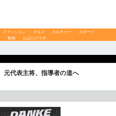
ファッション
グルメ
カルチャー
スポーツ
ス
動画
はばたけラボ
 元代表主将、指導者の道へ