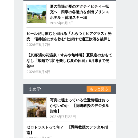
夏の苗場が夏のアクティビティー拡
充へ 四季の各魅力を創出プリンス
ホテル・苗場スキー場
2026年8月7日
ビールだけ飲むと倒れる「ふらつくビアグラス」発
売 “強制的に水を飲む”仕掛けで適正飲酒を後押し
2026年8月7日
【京都 湯の花温泉・すみや亀峰菴】夏限定のおもて
なし「旅館で“涼”を楽しむ夏の休日」8月末まで開
催中
2026年8月6日
まめ学
もっと見る
写真に埋まっている位置情報はおっ
かないのか 【岡嶋教授のデジタル
指南】
2026年7月22日
ゼロトラストって何？ 【岡嶋教授のデジタル指
南】