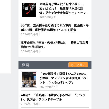
東野圭吾が選んだ「記憶に残る一
文」はどれ？ 最新作『永遠の記
憶』発売で読者参加型キャンペーン
2026年8月7日
55年間、京の街を走り続けてきた車両 嵐山線・モ
ボ301形、運行開始55周年イベントを開催
2026年8月6日
夏季企画展「秀吉・秀長と和歌山」 和歌山市立博
物館で8月8日から
2026年8月6日
動画
もっと見る
「100歳現役」目指すシニア1500人
が集結 マンション管理代務員イベ
ント「うぇるねすシップ」
2026年8月4日
AI時代、「暗黙知」は継承できるのか 「デジブ
レ」説明会／ラウンドテーブル
2026年8月3日