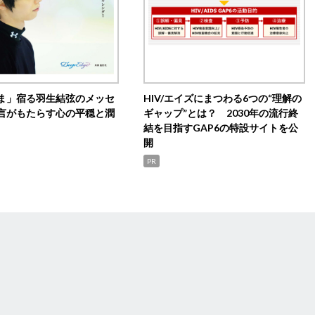
ま」宿る羽生結弦のメッセ
HIV/エイズにまつわる6つの“理解の
言がもたらす心の平穏と潤
ギャップ”とは？ 2030年の流行終
結を目指すGAP6の特設サイトを公
開
PR