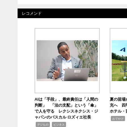
レコメンド
AIは「手段」、最終責任は「人間の
夏の苗場
判断」 「法の支配」という「傘」
充へ 四
で人を守る レクシスネクシス・ジ
ホテル・
ャパンのパスカル ロズィエ社長
,
,
おでかけ
,
,
デジもの
ビジネス