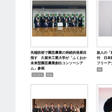
先端技術で園芸農業の持続的発展目
故人の「
指す 久留米工業大学が「ふくおか
付 日本
未来型園芸農業創出コンソーシア
フリーア
ム」参画
PR
,
,
ビジネス
社会