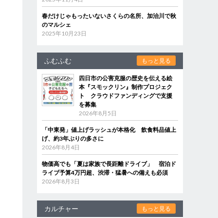
春だけじゃもったいないさくらの名所、加治川で秋
のマルシェ
2025年10月23日
ふむふむ
もっと見る
四日市の公害克服の歴史を伝える絵
本『スモックリン』制作プロジェク
ト クラウドファンディングで支援
を募集
2026年8月5日
「中東発」値上げラッシュが本格化 飲食料品値上
げ、約3年ぶりの多さに
2026年8月4日
物価高でも「夏は家族で長距離ドライブ」 宿泊ド
ライブ予算4万円超、渋滞・猛暑への備えも必須
2026年8月3日
カルチャー
もっと見る