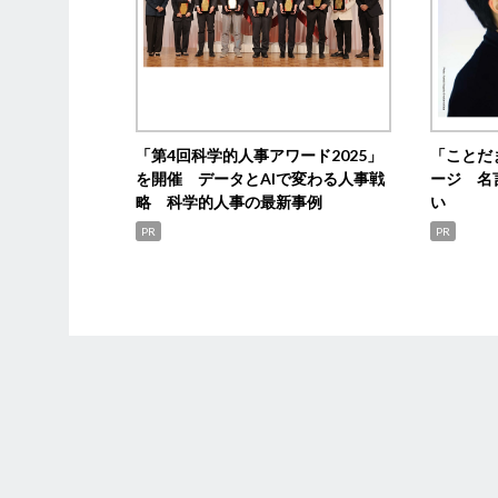
「第4回科学的人事アワード2025」
「ことだ
を開催 データとAIで変わる人事戦
ージ 名
略 科学的人事の最新事例
い
PR
PR