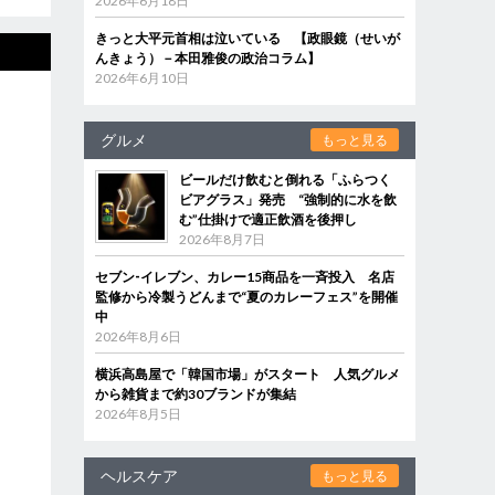
2026年6月18日
きっと大平元首相は泣いている 【政眼鏡（せいが
んきょう）－本田雅俊の政治コラム】
2026年6月10日
グルメ
もっと見る
ビールだけ飲むと倒れる「ふらつく
ビアグラス」発売 “強制的に水を飲
む”仕掛けで適正飲酒を後押し
2026年8月7日
セブン‐イレブン、カレー15商品を一斉投入 名店
監修から冷製うどんまで“夏のカレーフェス”を開催
中
2026年8月6日
横浜高島屋で「韓国市場」がスタート 人気グルメ
から雑貨まで約30ブランドが集結
2026年8月5日
ヘルスケア
もっと見る