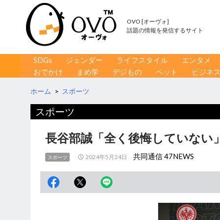
OVO [オーヴォ]
話題の情報を発信するサイト
コンテンツへ移動
検
SDGs
ジェンダー
ライフスタイル
エンタメ
索
おでかけ
まめ学
デジもの
ペット
ビジネ
ホーム
>
スポーツ
スポーツ
長谷部誠「全く後悔していない」
共同通信 47NEWS
2024年5月24日
スポーツ