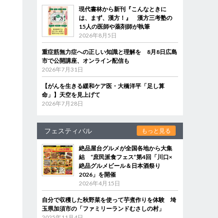
現代書林から新刊『こんなときに
は、まず、漢方！』 漢方三考塾の
15人の医師や薬剤師が執筆
2026年8月5日
重症筋無力症への正しい知識と理解を 8月8日広島
市で公開講座、オンライン配信も
2026年7月31日
【がんを生きる緩和ケア医・大橋洋平「足し算
命」】天空を見上げて
2026年7月28日
フェスティバル
もっと見る
絶品屋台グルメが全国各地から大集
結 “庶民派食フェス”第4回「川口×
絶品グルメビール＆日本酒祭り
2026」を開催
2026年4月15日
自分で収穫した秋野菜を使って芋煮作りを体験 埼
玉県加須市の「ファミリーランドむさしの村」
2025年11月4日